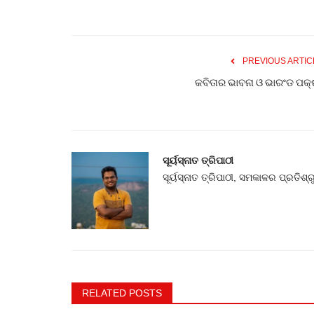
ମୁଖ୍ୟ ଖବର
PREVIOUS ARTIC
କବିତାର ଭାବନା ଓ ଭାରଂଡ ପକ୍
ସୂର୍ୟସ୍ନାତ ତ୍ରିପାଠୀ
ସଂସଦରେ ପୁନଶ୍ଚ ରାହୁଲ ଗାନ୍ଧୀ
ସୂର୍ୟସ୍ନାତ ତ୍ରିପାଠୀ, ସମକାଳର ପ୍ରତିଶ୍ର
କେଦାର ମିଶ୍ର
Aug 4, 2023
0
306
RELATED POSTS