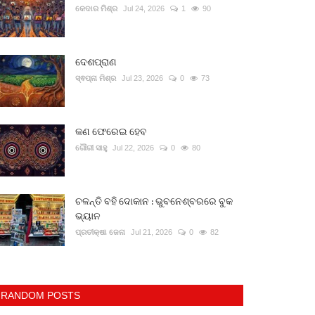
କେଦାର ମିଶ୍ର
Jul 24, 2026
1
90
ଦେଶପ୍ରାଣ
ସ୍ଵପ୍ନା ମିଶ୍ର
Jul 23, 2026
0
73
କଣ ଫେରେଇ ହେବ
ଗୌରୀ ସାହୁ
Jul 22, 2026
0
80
ଚଳନ୍ତି ବହି ଦୋକାନ : ଭୁବନେଶ୍ବରରେ ବୁକ
ଭ୍ୟାନ
ପ୍ରତୀକ୍ଷା ଜେନା
Jul 21, 2026
0
82
RANDOM POSTS