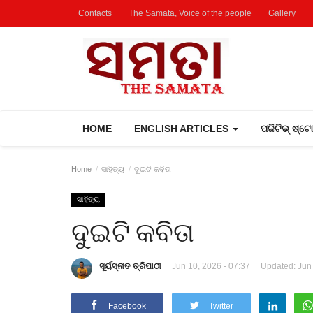
Contacts
The Samata, Voice of the people
Gallery
HOME
ENGLISH ARTICLES
ପଜିଟିଭ୍ ଷ୍ଟ
Home
ସାହିତ୍ୟ
ଦୁଇଟି କବିତା
ସାହିତ୍ୟ
ଦୁଇଟି କବିତା
ସୂର୍ୟସ୍ନାତ ତ୍ରିପାଠୀ
Jun 10, 2026 - 07:37
Updated: Jun 
Facebook
Twitter