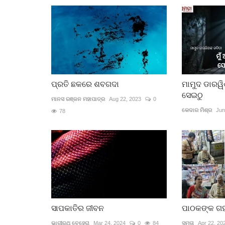
ପ୍ରତି ଛକରେ ଶବଗଦା
ମାମୁଦ ଡାରୱିଶ
ସେଇଠୁ
ମାନସ ରଞ୍ଜନ ମହାପାତ୍ର
Aug 22, 2023
0
କେଦାର ମିଶ୍ର
Jun
78
ସାପକାତିର ଜୀବନ
ପାଠକଙ୍କ ଗହ
ଭାଗୀରଥି ବେହେରା
Mar 24, 2024
0
84
ସମତା
Apr 22, 20