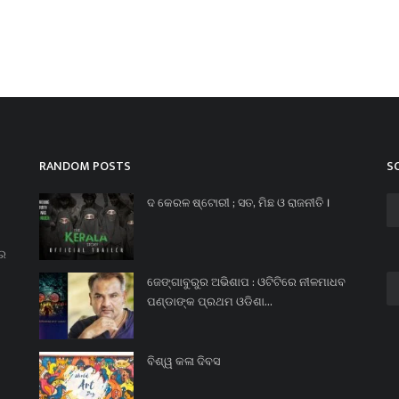
RANDOM POSTS
S
ଦ କେରଳ ଷ୍ଟୋରୀ ; ସତ, ମିଛ ଓ ରାଜନୀତି ।
ନର
ଜେଙ୍ଗାବୁରୁର ଅଭିଶାପ : ଓଟିଟିରେ ନୀଳମାଧବ
ପଣ୍ଡାଙ୍କ ପ୍ରଥମ ଓଡିଶା...
ବିଶ୍ୱ କଳା ଦିବସ