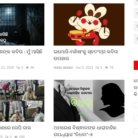
ଙ୍କ କବିତା : ମୁଁ ଆସିଛି
ଇମୋଜି-ମଣିଷଂକୁ ସ୍ବତଂତ୍ର କବିତା
ଉପହାର
 22, 2026
0
96
ଅଜୟ ପ୍ରଧାନ
Jun 5, 2023
0
78
ଦ
ଉ
କି
ଣରେ ଜେପି ଦାସ
ଅମରେଶ ବିଶ୍ଵାଳଙ୍କ ଧାରାବାହିକ
ଉପନ୍ୟାସ "ବିଧବା"-୫
23
0
240