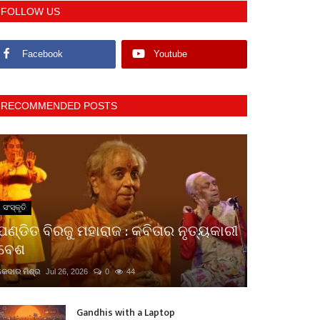
FOLLOW US
Facebook
Youtube
RECOMMENDED POSTS
ସଂସ୍କୃତି
ପଣ୍ଡିତ ବିରଜୁ ମହାରାଜ : କବିତାର ନୃତ୍ୟକାରୀ
ବେଶ
କେଦାର ମିଶ୍ର
Jul 26, 2026
0
44
Gandhis with a Laptop