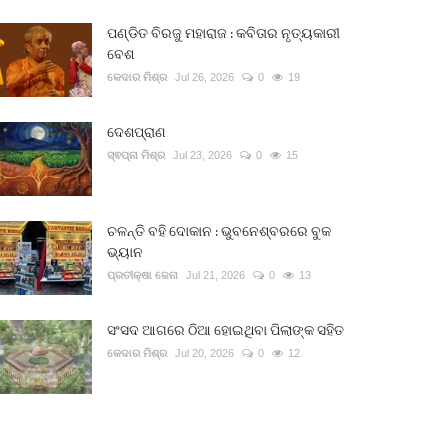
ପଣ୍ଡିତ ବିରଜୁ ମହାରାଜ : କବିତାର ନୃତ୍ୟକାରୀ
ବେଶ
କେଦାର ମିଶ୍ର
Jul 26, 2026
0
19
ଦେଶପ୍ରାଣ
ସ୍ଵପ୍ନା ମିଶ୍ର
Jul 23, 2026
0
15
ଚଳନ୍ତି ବହି ଦୋକାନ : ଭୁବନେଶ୍ବରରେ ବୁକ
ଭ୍ୟାନ
ପ୍ରତୀକ୍ଷା ଜେନା
Jul 21, 2026
0
13
ସଂସଦ ଆଗରେ ଠିଆ ହୋଇଥିବା ପିଲାଙ୍କ ସହିତ
କେଦାର ମିଶ୍ର
Jul 20, 2026
0
12