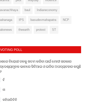
ekamra
pilot
Mayday
violence
ravanachhaya
baul
Indianeconomy
bahanaga
IPS
basudevmahapatra
NCP
fakenews
theearth
protest
ST
VOTING POLL
େଶରେ ବିରୋଧୀ ଦଳକୁ ଖତମ କରିବା ପାଇଁ ମୋଦୀ ସରକାର
ଦ୍ଦେଶ୍ୟମୂଳକ ଭାବରେ ସିବିଆଇ ଓ ଇଡିର ଅପବ୍ୟବହାର କରୁଛି
 ?
ହଁ
ନା
କହିପାରିବିନି