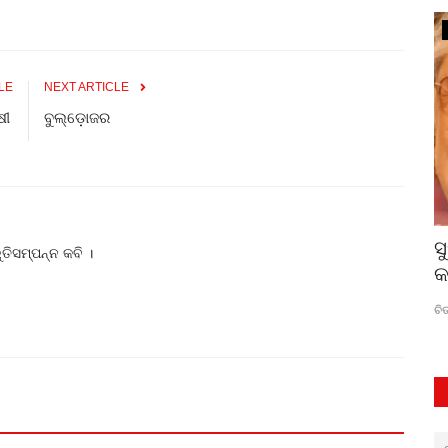
ସଂସ୍କୃତି
LE
NEXT ARTICLE
ଷୀ
ବୁଲ୍‌ଡ଼ୋଜର
ପଣ୍ଡିତ ବିରଜୁ ମହାରାଜ : କବିତାର ନୃତ୍ୟକାରୀ
ସ
ୁତିସମ୍ପନ୍ନ କବି ।
ବେଶ
କ
କେଦାର ମିଶ୍ର
Jul 26, 2026
0
44
ଚି