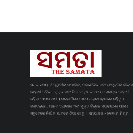
ସମତା ସମୟ ଓ ପୃଥିବୀର ସାମାଜିକ, ରାଜନୈତିକ ଏବଂ ସାଂସ୍କୃତିକ ଜୀବ
କାହାଣୀ କହିବ । ମୁକ୍ତ ଏବଂ ନିରପେକ୍ଷ ଭାବରେ ଲୋକଙ୍କ କାହାଣୀ
କହିବା ଆମର ଧର୍ମ । ରାଜନୀତିରେ ଆମେ ଲୋକପକ୍ଷରେ ରହିବୁ ।
ଗଣତନ୍ତ୍ର, ମାନବ ଅଧିକାର ଏବଂ ମୁକ୍ତ ଚିନ୍ତନ ସପକ୍ଷରେ ଆମେ
ସବୁବେଳେ ନିର୍ଭୀକ ଭାବରେ ଠିଆ ହେବୁ । ସମ୍ପାଦକ - କେଦାର ମିଶ୍ର