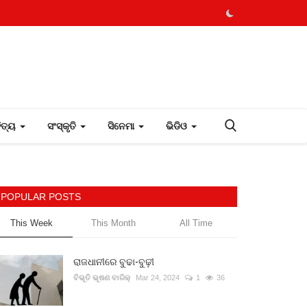
ହିତ୍ୟ
ସଂସ୍କୃତି
ସିନେମା
ଭିଡିଓ
POPULAR POSTS
This Week
This Month
All Time
ରାଜଧାନୀରେ ବୁଢା-ବୁଢ଼ୀ
ବିଭୂତି ଭୂଷଣ ବାରିକ୍
Mar 24, 2024
1
36