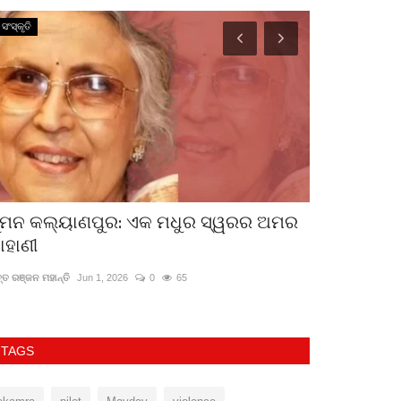
ସଂସ୍କୃତି
ଆଜିର ଖବର
ୁମନ କଲ୍ୟାଣପୁର: ଏକ ମଧୁର ସ୍ୱରର ଅମର
ବର୍ଷା ପବ୍ଲିକ
ାହାଣୀ
ପରମ୍ପରା ଓ 
ତ୍ତ ରଞ୍ଜନ ମହାନ୍ତି
Jun 1, 2026
0
65
ସମତା
Aug 12, 2023
TAGS