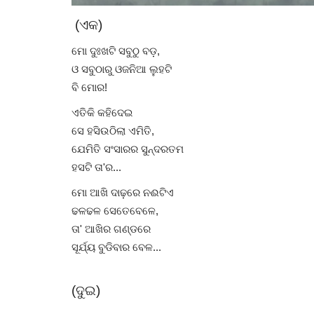
(ଏକ)
ମୋ ଦୁଃଖଟି ସବୁଠୁ ବଡ଼,
ଓ ସବୁଠାରୁ ଓଜନିଆ ଲୁହଟି
ବି ମୋର!
ଏତିକି କହିଦେଇ
ସେ ହସିଉଠିଲା ଏମିତି,
ଯେମିତି ସଂସାରର ସୁନ୍ଦରତମ
ହସଟି ତା'ର...
ମୋ ଆଖି ଦାଢ଼ରେ ନଈଟିଏ
ଢଳଢଳ ସେତେବେଳେ,
ତା' ଆଖିର ଗଣ୍ଡରେ
ସୂର୍ଯ୍ୟ ବୁଡିବାର ବେଳ...
(ଦୁଇ)