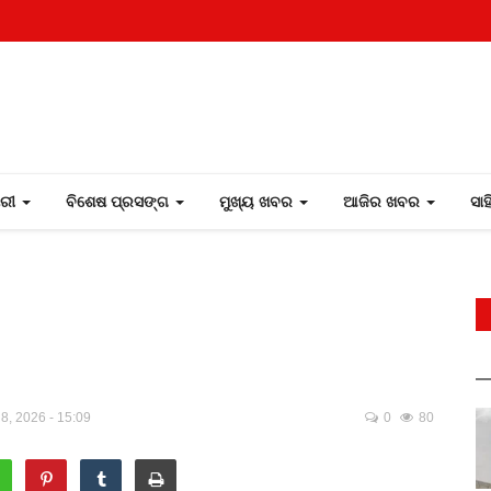
ୋରୀ
ବିଶେଷ ପ୍ରସଙ୍ଗ
ମୁଖ୍ୟ ଖବର
ଆଜିର ଖବର
ସା
8, 2026 - 15:09
0
80