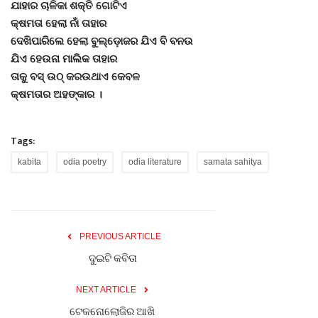
ଯାହାର ଚାଳିକା ଶକ୍ତି ଗୋଟିଏ
କ୍ଷମତା ହେଲା ନାଁ ତାହାର
ଦେଖିପାରିଲେ ହେଲା ବୁଲ୍‌ଡ଼ୋଜର ଯିଏ ବି ବନଉ
ଯିଏ ହେଉନା ମାଲିକ ତାହାର
ତାକୁ ବସ୍ ଉଠ୍ କରଉଥାଏ କେବଳ
କ୍ଷମତାର ଅହଙ୍କାର ।
Tags:
kabita
odia poetry
odia literature
samata sahitya
PREVIOUS ARTICLE
ଦୁଇଟି କବିତା
NEXT ARTICLE
ଟେକନୋଲୋଜିର ଆଖି