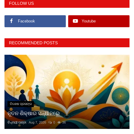
FOLLOW US
Facebook
Youtube
RECOMMENDED POSTS
ବିଶେଷ ପ୍ରସଙ୍ଗ
ନୂତନ ଶିକ୍ଷାର ସନ୍ଧାନରେ
ଚିନ୍ମୟୀ ପଣ୍ଡା
Aug 7, 2026
0
36