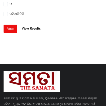
ନା
କହିପାରିବିନି
Vote
View Results
ସମତା ସମୟ ଓ ପୃଥିବୀର ସାମାଜିକ, ରାଜନୈତିକ ଏବଂ ସାଂସ୍କୃତିକ ଜୀବନର କାହାଣୀ
କହିବ । ମୁକ୍ତ ଏବଂ ନିରପେକ୍ଷ ଭାବରେ ଲୋକଙ୍କ କାହାଣୀ କହିବା ଆମର ଧର୍ମ ।