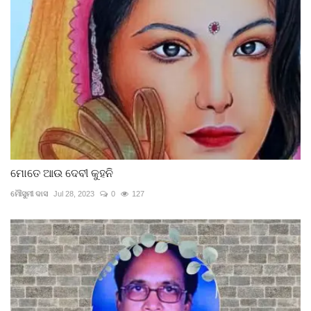
ମୋତେ ଆଉ ଦେବୀ କୁହନି
ମୌସୁମୀ ଦାସ
Jul 28, 2023
0
127