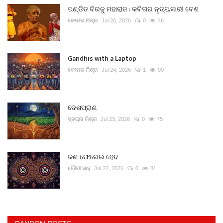
ପଣ୍ଡିତ ବିରଜୁ ମହାରାଜ : କବିତାର ନୃତ୍ୟକାରୀ ବେଶ
କେଦାର ମିଶ୍ର
Jul 26, 2026
0
46
Gandhis with a Laptop
କେଦାର ମିଶ୍ର
Jul 24, 2026
1
90
ଦେଶପ୍ରାଣ
ସ୍ଵପ୍ନା ମିଶ୍ର
Jul 23, 2026
0
75
କଣ ଫେରେଇ ହେବ
ଗୌରୀ ସାହୁ
Jul 22, 2026
0
81