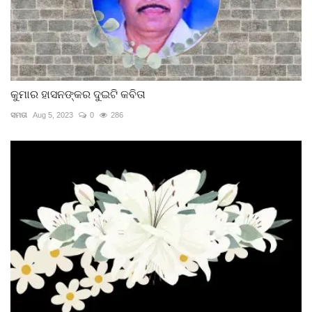
କୁମାର ହାସନଙ୍କର ଦୁଇଟି କବିତା
ସମତା
Aug 5, 2023
0
286