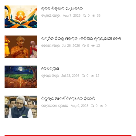
ନୂତନ ଶିକ୍ଷାର ସନ୍ଧାନରେ
ଚିନ୍ମୟୀ ପଣ୍ଡା
Aug 7, 2026
0
36
ପଣ୍ଡିତ ବିରଜୁ ମହାରାଜ : କବିତାର ନୃତ୍ୟକାରୀ ବେଶ
କେଦାର ମିଶ୍ର
Jul 26, 2026
0
13
ଦେଶପ୍ରାଣ
ସ୍ଵପ୍ନା ମିଶ୍ର
Jul 23, 2026
0
12
ବିଜୁଙ୍କ ଆଦର୍ଶ ବିରୋଧରେ ବିଜେଡି
ରଙ୍ଗାଚରଣ ପ୍ରଧାନ
Aug 9, 2023
0
9