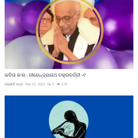
କବିତା କ'ଣ : ନୀରେନ୍ଦ୍ରନାଥ ଚକ୍ରବର୍ତ୍ତୀ -୧
ଜ୍ୟୋତି ନନ୍ଦ
Mar 22, 2023
0
178