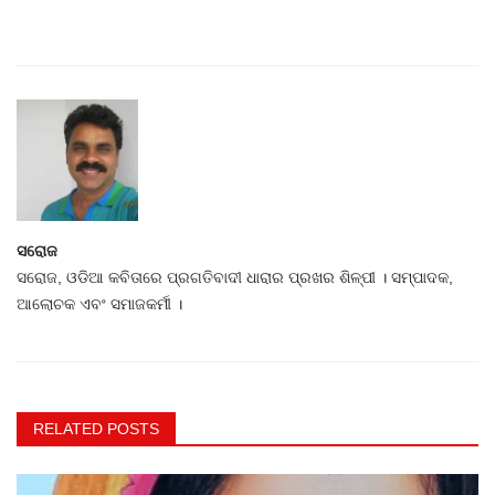
ସରୋଜ
ସରୋଜ, ଓଡିଆ କବିତାରେ ପ୍ରଗତିବାଦୀ ଧାରାର ପ୍ରଖର ଶିଳ୍ପୀ । ସମ୍ପାଦକ,
ଆଲୋଚକ ଏବଂ ସମାଜକର୍ମୀ ।
RELATED POSTS