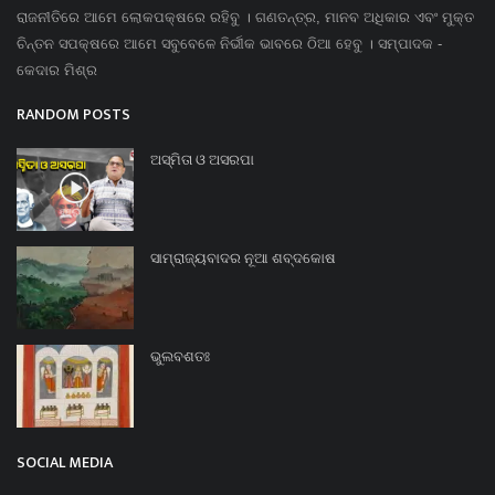
ରାଜନୀତିରେ ଆମେ ଲୋକପକ୍ଷରେ ରହିବୁ । ଗଣତନ୍ତ୍ର, ମାନବ ଅଧିକାର ଏବଂ ମୁକ୍ତ
ଚିନ୍ତନ ସପକ୍ଷରେ ଆମେ ସବୁବେଳେ ନିର୍ଭୀକ ଭାବରେ ଠିଆ ହେବୁ । ସମ୍ପାଦକ -
କେଦାର ମିଶ୍ର
RANDOM POSTS
ଅସ୍ମିତା ଓ ଅସରପା
ସାମ୍ରାଜ୍ୟବାଦର ନୂଆ ଶବ୍ଦକୋଷ
ଭୁଲବଶତଃ
SOCIAL MEDIA