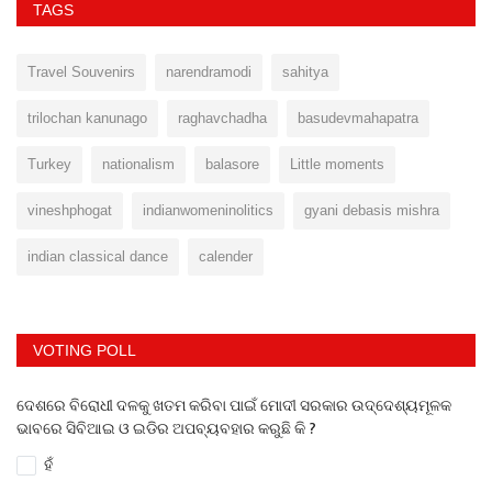
TAGS
Travel Souvenirs
narendramodi
sahitya
trilochan kanunago
raghavchadha
basudevmahapatra
Turkey
nationalism
balasore
Little moments
vineshphogat
indianwomeninolitics
gyani debasis mishra
indian classical dance
calender
VOTING POLL
ଦେଶରେ ବିରୋଧୀ ଦଳକୁ ଖତମ କରିବା ପାଇଁ ମୋଦୀ ସରକାର ଉଦ୍ଦେଶ୍ୟମୂଳକ
ଭାବରେ ସିବିଆଇ ଓ ଇଡିର ଅପବ୍ୟବହାର କରୁଛି କି ?
ହଁ