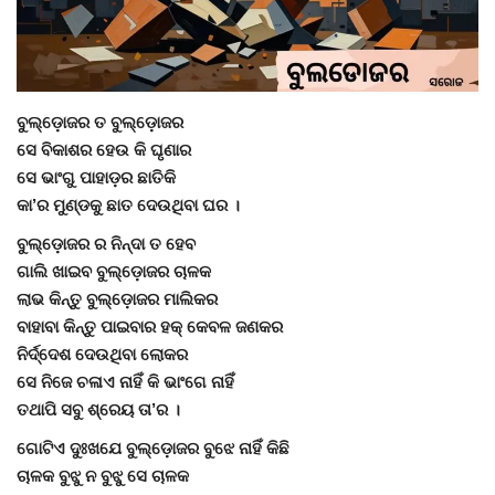
Gallery
ଆଜିର ଖବର
ବୁଲ୍‌ଡ଼ୋଜର ତ ବୁଲ୍‌ଡ଼ୋଜର
ସେ ବିକାଶର ହେଉ କି ଘୃଣାର
ସାହିତ୍ୟ
ସେ ଭାଂଗୁ ପାହାଡ଼ର ଛାତିକି
କା’ର ମୁଣ୍ଡକୁ ଛାତ ଦେଉଥିବା ଘର ।
ସଂସ୍କୃତି
ବୁଲ୍‌ଡ଼ୋଜର ର ନିନ୍ଦା ତ ହେବ
ଗାଲି ଖାଇବ ବୁଲ୍‌ଡ଼ୋଜର ଚାଳକ
ସିନେମା
ଲାଭ କିନ୍ତୁ ବୁଲ୍‌ଡ଼ୋଜର ମାଲିକର
ବାହାବା କିନ୍ତୁ ପାଇବାର ହକ୍ କେବଳ ଜଣକର
ଭିଡିଓ
ନିର୍ଦ୍ଦେଶ ଦେଉଥିବା ଲୋକର
ସେ ନିଜେ ଚଳାଏ ନାହିଁ କି ଭାଂଗେ ନାହିଁ
ତଥାପି ସବୁ ଶ୍ରେୟ ତା’ର ।
ଗୋଟିଏ ଦୁଃଖଯେ ବୁଲ୍‌ଡ଼ୋଜର ବୁଝେ ନାହିଁ କିଛି
ଚାଳକ ବୁଝୁ ନ ବୁଝୁ ସେ ଚାଳକ