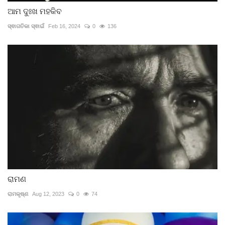
ଆମ ଦୁଃଖ ମହକିବ
ସ୍ଵାଗତିକା ସ୍ଵାଇଁ
Feb 16, 2024
0
136
ରାମଣ
ରାମକୃଷ୍ଣ
Aug 12, 2023
0
74