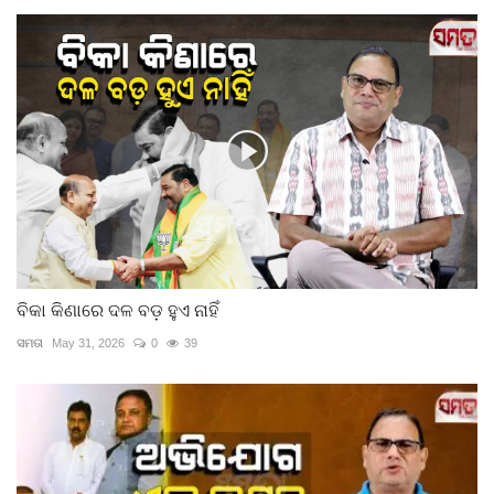
ବିକା କିଣାରେ ଦଳ ବଡ଼ ହୁଏ ନାହିଁ
ସମତା
May 31, 2026
0
39