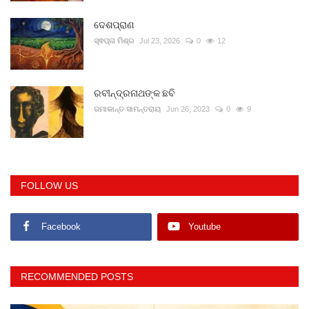
ଦେଶପ୍ରାଣ
ସ୍ଵପ୍ନା ମିଶ୍ର
Jul 23, 2026
0
12
ରବୀନ୍ଦ୍ରନାଥଙ୍କ ଛବି
ରମାକାନ୍ତ ସାମନ୍ତରାୟ
Jun 26, 2023
0
9
FOLLOW US
Facebook
Youtube
RECOMMENDED POSTS