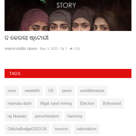
ଦ କେରଲା ଷ୍ଟୋରୀ
ଦ
ଡାକ୍ତର ଇପ୍‌ସିତା ପ୍ରଧାନ
May 3, 2023
1
516
ଜ୍
TAGS
noon
newdelhi
US
penin
worldliterature
mamata dash
Illigal sand mining
Election
Bollywood
raj bhawan
pressfreedom
harmony
OdishaBudget2023-24
tourism
nationalism