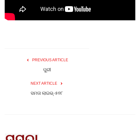
Gallery
ଆଜିର ଖବର
ସାହିତ୍ୟ
PREVIOUS ARTICLE
ସଂସ୍କୃତି
ପୁରୀ
ସିନେମା
NEXT ARTICLE
ସମତା ଲାଇଭ୍-୫୭୮
ଭିଡିଓ