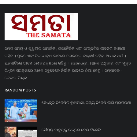
ସମତା ସମୟ ଓ ପୃଥିବୀର ସାମାଜିକ, ରାଜନୈତିକ ଏବଂ ସାଂସ୍କୃତିକ ଜୀବନର କାହାଣୀ
କହିବ । ମୁକ୍ତ ଏବଂ ନିରପେକ୍ଷ ଭାବରେ ଲୋକଙ୍କ କାହାଣୀ କହିବା ଆମର ଧର୍ମ ।
ରାଜନୀତିରେ ଆମେ ଲୋକପକ୍ଷରେ ରହିବୁ । ଗଣତନ୍ତ୍ର, ମାନବ ଅଧିକାର ଏବଂ ମୁକ୍ତ
ଚିନ୍ତନ ସପକ୍ଷରେ ଆମେ ସବୁବେଳେ ନିର୍ଭୀକ ଭାବରେ ଠିଆ ହେବୁ । ସମ୍ପାଦକ -
କେଦାର ମିଶ୍ର
RANDOM POSTS
କେନ୍ଦ୍ର ବିଜେପିର ବୁଝାମଣା, ରାଜ୍ୟ ବିଜେପି ଲାଗି ପ୍ରତାରଣା
ସୌମ୍ୟ ବାବୁଙ୍କୁ ଉତ୍ତର ଦେଉ ବିଜେଡି