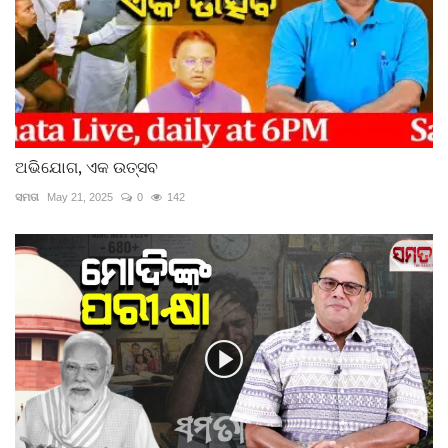
ଅଭିଯୋଗ, ଏକ ଉତ୍ସବ
ସମତା
May 21, 2025
0
142