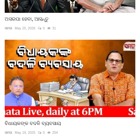
ଅସରପା ହେବା, ଆସନ୍ତୁ
ସମତା
May 25, 2026
0
31
ବିଧାୟକଙ୍କ ବଦଳି ବ୍ୟବସାୟ
ସମତା
May 19, 2025
0
204