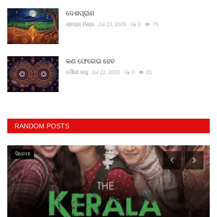
ଦେଶପ୍ରାଣ
ସ୍ଵପ୍ନା ମିଶ୍ର
Jul 23, 2026
0
75
କଣ ଫେରେଇ ହେବ
ଗୌରୀ ସାହୁ
Jul 22, 2026
0
81
RANDOM POSTS
ସିନେମା