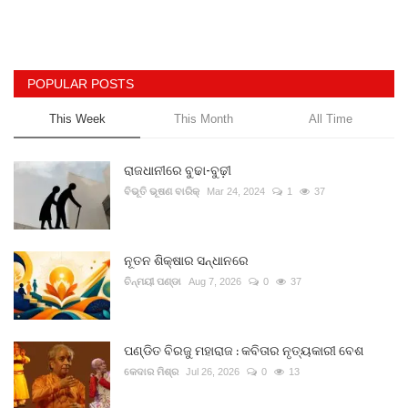
POPULAR POSTS
This Week
This Month
All Time
ରାଜଧାନୀରେ ବୁଢା-ବୁଢ଼ୀ
ବିଭୂତି ଭୂଷଣ ବାରିକ୍
Mar 24, 2024
1
37
ନୂତନ ଶିକ୍ଷାର ସନ୍ଧାନରେ
ଚିନ୍ମୟୀ ପଣ୍ଡା
Aug 7, 2026
0
37
ପଣ୍ଡିତ ବିରଜୁ ମହାରାଜ : କବିତାର ନୃତ୍ୟକାରୀ ବେଶ
କେଦାର ମିଶ୍ର
Jul 26, 2026
0
13