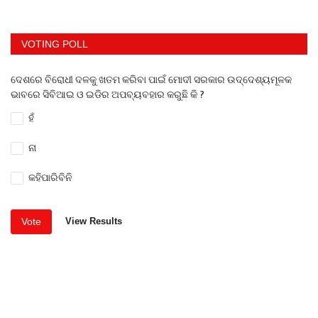
VOTING POLL
ଦେଶରେ ବିରୋଧୀ ଦଳକୁ ଖତମ କରିବା ପାଇଁ ମୋଦୀ ସରକାର ଉଦ୍ଦେଶ୍ୟମୂଳକ
ଭାବରେ ସିବିଆଇ ଓ ଇଡିର ଅପବ୍ୟବହାର କରୁଛି କି ?
ହଁ
ନା
କହିପାରିବିନି
Vote
View Results