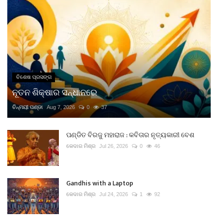
ବିଶେଷ ପ୍ରସଙ୍ଗ
ନୂତନ ଶିକ୍ଷାର ସନ୍ଧାନରେ
ଚିନ୍ମୟୀ ପଣ୍ଡା
Aug 7, 2026
0
37
ପଣ୍ଡିତ ବିରଜୁ ମହାରାଜ : କବିତାର ନୃତ୍ୟକାରୀ ବେଶ
କେଦାର ମିଶ୍ର
Jul 26, 2026
0
46
Gandhis with a Laptop
କେଦାର ମିଶ୍ର
Jul 24, 2026
1
92