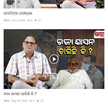
ମୋଦିଙ୍କ ପରୀକ୍ଷା
ସମତା
Jun 2, 2026
0
27
ରଜା ଶାସନ ଚାଲିଛି କି ?
ସମତା
May 30, 2026
0
25