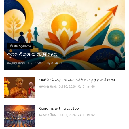
ବିଶେଷ ପ୍ରସଙ୍ଗ
ନୂତନ ଶିକ୍ଷାର ସନ୍ଧାନରେ
ଚିନ୍ମୟୀ ପଣ୍ଡା
Aug 7, 2026
0
38
ପଣ୍ଡିତ ବିରଜୁ ମହାରାଜ : କବିତାର ନୃତ୍ୟକାରୀ ବେଶ
କେଦାର ମିଶ୍ର
Jul 26, 2026
0
46
Gandhis with a Laptop
କେଦାର ମିଶ୍ର
Jul 24, 2026
1
92