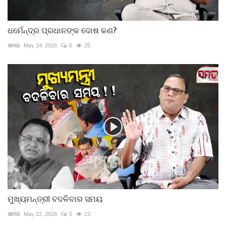
ଧର୍ମେନ୍ଦ୍ର ପ୍ରଧାନଙ୍କ ଦୋଷ କଣ?
ସମତା
May 24, 2026
0
25
ମୁଖ୍ୟମନ୍ତ୍ରୀ ବଦଳିବାର ସମୟ
ସମତା
May 22, 2026
0
23