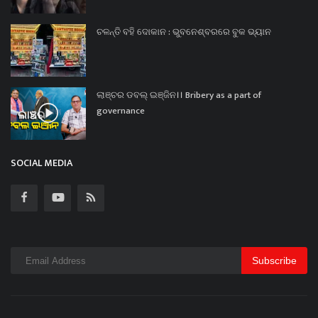
ଚଳନ୍ତି ବହି ଦୋକାନ : ଭୁବନେଶ୍ବରରେ ବୁକ ଭ୍ୟାନ
ଲାଞ୍ଚର ଡବଲ୍ ଇଞ୍ଜିନ।। Bribery as a part of
governance
SOCIAL MEDIA
Subscribe