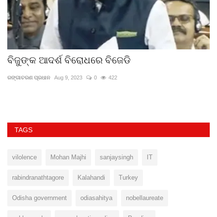
ବିଜୁଙ୍କ ଆଦର୍ଶ ବିରୋଧରେ ବିଜେଡି
ଓ
ରଙ୍ଗାଚରଣ ପ୍ରଧାନ
Aug 9, 2023
0
422
ସମ
TAGS
vilolence
Mohan Majhi
sanjaysingh
IT
rabindranathtagore
Kalahandi
Turkey
Odisha government
odiasahitya
nobellaureate