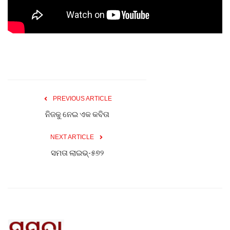
Gallery
ଆଜିର ଖବର
ସାହିତ୍ୟ
PREVIOUS ARTICLE
ସଂସ୍କୃତି
ନିଜକୁ ନେଇ ଏକ କବିତା
ସିନେମା
NEXT ARTICLE
ସମତା ଲାଇଭ୍-୫୭୨
ଭିଡିଓ