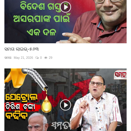
ସମତା ଲାଇଭ୍-୫୬୩
ସମତା
May 21, 2026
0
29