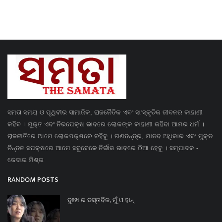
ସମତା ସମୟ ଓ ପୃଥିବୀର ସାମାଜିକ, ରାଜନୈତିକ ଏବଂ ସାଂସ୍କୃତିକ ଜୀବନର କାହାଣୀ
କହିବ । ମୁକ୍ତ ଏବଂ ନିରପେକ୍ଷ ଭାବରେ ଲୋକଙ୍କ କାହାଣୀ କହିବା ଆମର ଧର୍ମ ।
ରାଜନୀତିରେ ଆମେ ଲୋକପକ୍ଷରେ ରହିବୁ । ଗଣତନ୍ତ୍ର, ମାନବ ଅଧିକାର ଏବଂ ମୁକ୍ତ
ଚିନ୍ତନ ସପକ୍ଷରେ ଆମେ ସବୁବେଳେ ନିର୍ଭୀକ ଭାବରେ ଠିଆ ହେବୁ । ସମ୍ପାଦକ -
କେଦାର ମିଶ୍ର
RANDOM POSTS
ଦୁଃଖ ର ଦସ୍ତାବିଜ, ମୁଁ ଓ ହାନ୍