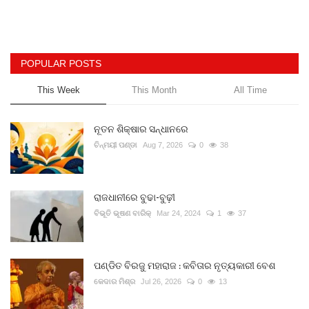
POPULAR POSTS
This Week
This Month
All Time
ନୂତନ ଶିକ୍ଷାର ସନ୍ଧାନରେ
ଚିନ୍ମୟୀ ପଣ୍ଡା
Aug 7, 2026
0
38
ରାଜଧାନୀରେ ବୁଢା-ବୁଢ଼ୀ
ବିଭୂତି ଭୂଷଣ ବାରିକ୍
Mar 24, 2024
1
37
ପଣ୍ଡିତ ବିରଜୁ ମହାରାଜ : କବିତାର ନୃତ୍ୟକାରୀ ବେଶ
କେଦାର ମିଶ୍ର
Jul 26, 2026
0
13