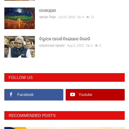
ଦେଶପ୍ରାଣ
ସ୍ଵପ୍ନା ମିଶ୍ର
Jul 23, 2026
0
12
ବିଜୁଙ୍କ ଆଦର୍ଶ ବିରୋଧରେ ବିଜେଡି
ରଙ୍ଗାଚରଣ ପ୍ରଧାନ
Aug 9, 2023
0
9
FOLLOW US
Facebook
Youtube
RECOMMENDED POSTS