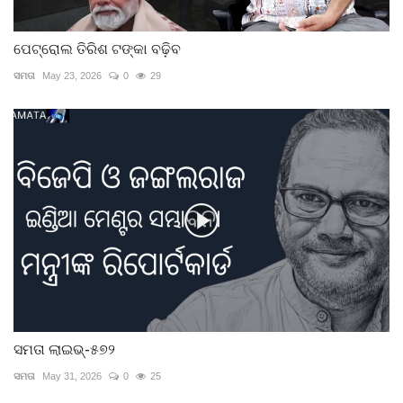
ପେଟ୍ରୋଲ ତିରିଶ ଟଙ୍କା ବଢ଼ିବ
ସମତା
May 23, 2026
0
29
ସମତା ଲାଇଭ୍-୫୭୨
ସମତା
May 31, 2026
0
25