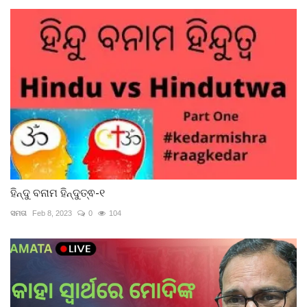
ହିନ୍ଦୁ ବନାମ ହିନ୍ଦୁତ୍ଵ-୧
ସମତା
Feb 8, 2023
0
104