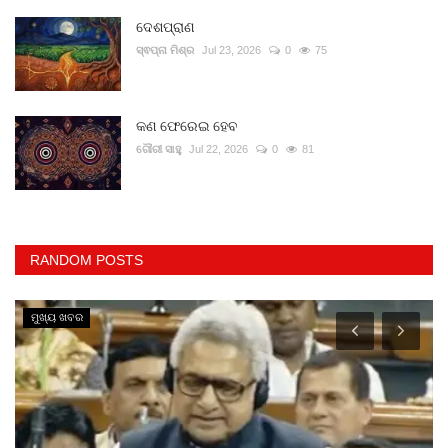
ଦେଶପ୍ରାଣ
ସ୍ଵପ୍ନା ମିଶ୍ର
Jul 23, 2026
0
75
କଣ ଫେରେଇ ହେବ
ଗୌରୀ ସାହୁ
Jul 22, 2026
0
81
RANDOM POSTS
ମୁଖ୍ୟ ଖବର