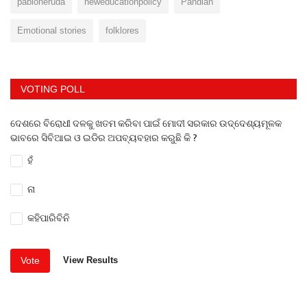
pabloneruda
neweducationpolicy
Pandian
Emotional stories
folklores
VOTING POLL
ଦେଶରେ ବିରୋଧୀ ଦଳକୁ ଖତମ କରିବା ପାଇଁ ମୋଦୀ ସରକାର ଉଦ୍ଦେଶ୍ୟମୂଳକ
ଭାବରେ ସିବିଆଇ ଓ ଇଡିର ଅପବ୍ୟବହାର କରୁଛି କି ?
ହଁ
ନା
କହିପାରିବିନି
Vote
View Results