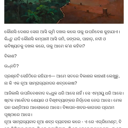
Gallery
ଆଜିର ଖବର
କୌଣସି ଦେଶର ସେନା ଆସି ଭୂମି ଦଖଲ କଲେ ତାକୁ ଉପନିବେଶ କୁହାଯାଏ।
କିନ୍ତୁ ଯଦି କୌଣସି କମ୍ପାନୀ ଆସି ଜମି, ଜଙ୍ଗଲ, ପାହାଡ଼, ନଦୀ ଓ
ସାହିତ୍ୟ
ଭବିଷ୍ୟତକୁ ଦଖଲ କରେ, ତାକୁ ଆମେ କ'ଣ କହିବା?
ବିକାଶ?
ସଂସ୍କୃତି
ଉନ୍ନତି?
ସିନେମା
ପ୍ରଶ୍ନଟି ସେହିଠିରେ ରହିଯାଏ— ଆମେ ସତରେ ବିକାଶର କାହାଣୀ ଲେଖୁଛୁ,
ନା କି ଏକ ନୂଆ ସାମ୍ରାଜ୍ୟବାଦର ଶବ୍ଦକୋଷ?
ଭିଡିଓ
ଆଜିକାଲି ଉପନିବେଶବାଦ ବନ୍ଧୁକ ଧରି ଆସେ ନାହିଁ। ସେ ଏମ୍ଓୟୁ ଧରି ଆସେ।
ଷ୍ଟକ ମାର୍କେଟର ଶେୟାର ଓ ବିଶ୍ଵବ୍ୟାଙ୍କର ନିର୍ଦ୍ଦେଶ ନେଇ ଆସେ। ମେକ
ଇନ ଇଣ୍ଡିଆର ଆଲୋକରେ ଆସେ। ବିଜ୍ଞାପନ-ଖବର-କାଗଜର ପ୍ରଥମ
ପୃଷ୍ଠାରେ ଆସେ।
ନୂଆ ସାମ୍ରାଜ୍ୟବାଦ ନୂଆ ଶବ୍ଦ ବ୍ୟବହାର କରେ - ଏ ରେ ଏଗ୍ରିମେଣ୍ଟ, ବି