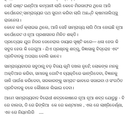
ସେହି ଇଷ୍ଟ ଇଣ୍ଡିଆ କମ୍ପାନୀ ଲାଗି କେବେ ମିରଜାଫର ଥିଲେ ଆଜି
କର୍ପୋରେଟ୍ ସାମ୍ରାଜ୍ୟର ପଥ ସୁଗମ କରିବା ଲାଗି ଅଛନ୍ତି କ୍ଷମତାଲିପ୍ସୁ
ରାଜନେତା।
କେବେ ଲର୍ଡ କ୍ଲାଇଭ ଥିଲେ, ଆଜି ସେହି ସାମ୍ରାଜ୍ୟ ଲାଗି ଠିଆ ହୋଇଛି ନୂଆ
କର୍ପୋରେଟ ଓ ନୂଆ ପ୍ରଶାସନର ମିଳିତ ଶକ୍ତି।
ପ୍ରତ୍ୟେକ ଯୁଗ ନିଜର ଜେନେରାଲ ଡାୟାର ସୃଷ୍ଟି କରେ— ଧଳା ହେଉ କି
ସବୁଜ ହେଉ କି ଗେରୁଆ - ଯିଏ ପ୍ରଶ୍ନକୁ ଶତ୍ରୁ, ଜିଜ୍ଞାସାକୁ ବିଦ୍ରୋହ ଏବଂ
ପ୍ରତିବାଦକୁ ଅପରାଧ ବୋଲି ଭାବେ।
ସାମ୍ରାଜ୍ୟବାଦର ସବୁଠାରୁ ବଡ଼ ବିଜୟ ଭୂମି ଦଖଲ ନୁହେଁ; ଲୋକଙ୍କ ମନକୁ
ଅକ୍ତିଆର କରିବା, ସମାଜକୁ ଗୋଟିଏ ବ୍ୟକ୍ତିରେ ଭାଙ୍ଗିଦେବା, ବିଜ୍ଞାନକୁ
ଜାଳି ପାଉଁଶ କରିଦେବା, ସରକାରଙ୍କୁ ସମ୍ରାଟ ଭାବରେ ସଜାଇବା ଓ ସଂଗଠିତ
ପ୍ରତିବାଦକୁ ବଳେ କୌଶଳେ ଲିଭାଇ ଦେବା।
ଆମେ ସାମ୍ରାଜ୍ୟବାଦ ବିରୋଧୀ ଶବ୍ଦକୋଷରେ ନୂଆ ନୂଆ ଶବ୍ଦ ଯୋଡୁଛୁ - ବି
ରେ ବାଲଦା, ଡି ରେ ଢିଙ୍କିଆ କେ ରେ କଣ୍ଟାମାଳ , ଏଲ ରେ ଲାଞ୍ଜିବେର୍ଣ୍ଣା,
ଏନ ରେ ନିୟମଗିରି ....