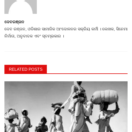
ଦେବରଞ୍ଜନ
ଦେବ ରଞ୍ଜନ, ଓଡିଶାର ସାମାଜିକ ଆଂଦୋଳନର ସକ୍ରିୟ କର୍ମୀ । ଲେଖକ, ସିନେମା
ନିର୍ମାତା, ଅନୁବାଦକ ଏବଂ ସ୍ତମ୍ଭକାର ।
RELATED POSTS