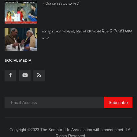
ଆର୍ସିର ଗପ ଓ ଗପର ଆର୍ସି
ନାମକୁ ମାତ୍ର ଲଢେଇ, ହେଲେ ଅସଲରେ ବିଜେଡି ବିଜେପି ଭାଇ
ଭାଇ
SOCIAL MEDIA
Subscribe
Copyright ©2023 The Samata II In Association with konectin.net II All
Rights Reserved.