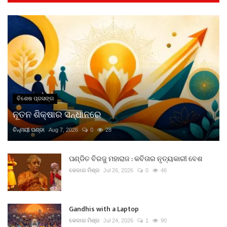
ବିଶେଷ ପ୍ରସଙ୍ଗ
ନୂତନ ଶିକ୍ଷାର ସନ୍ଧାନରେ
ଚିନ୍ମୟୀ ପଣ୍ଡା
Aug 7, 2026
0
28
ପଣ୍ଡିତ ବିରଜୁ ମହାରାଜ : କବିତାର ନୃତ୍ୟକାରୀ ବେଶ
କେଦାର ମିଶ୍ର
Jul 26, 2026
0
46
Gandhis with a Laptop
କେଦାର ମିଶ୍ର
Jul 24, 2026
1
90