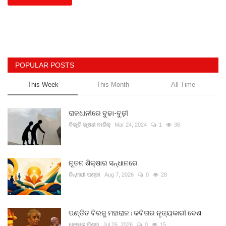
POPULAR POSTS
This Week
This Month
All Time
ରାଜଧାନୀରେ ବୁଢା-ବୁଢ଼ୀ
ବିଭୂତି ଭୂଷଣ ବାରିକ୍
Mar 24, 2024
1
36
ନୂତନ ଶିକ୍ଷାର ସନ୍ଧାନରେ
ଚିନ୍ମୟୀ ପଣ୍ଡା
Aug 7, 2026
0
28
ପଣ୍ଡିତ ବିରଜୁ ମହାରାଜ : କବିତାର ନୃତ୍ୟକାରୀ ବେଶ
କେଦାର ମିଶ୍ର
Jul 26, 2026
0
15