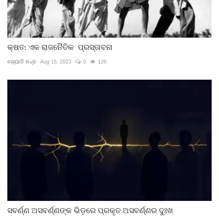
କ୍ଷତ: ଏକ ରାଜନୈତିକ ପ୍ରସ୍ତାବନା
ଜ୍ୟୋତି ନନ୍ଦ
Aug 15, 2023
0
126
ସବର୍ଣ୍ଣ ଅସବର୍ଣ୍ଣଙ୍କ ଭିଡ଼ରେ ପ୍ରକୃତ ଅସବର୍ଣ୍ଣର ଦୁଃଖ