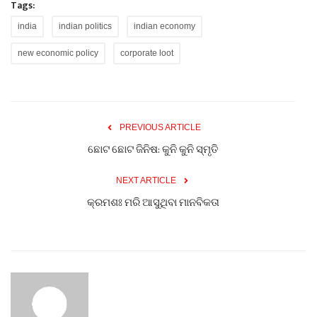
Tags:
india
indian politics
indian economy
new economic policy
corporate loot
PREVIOUS ARTICLE
ଛୋଟ ଛୋଟ ଜିନିଷ: କୁନି କୁନି ସ୍ମୃତି
NEXT ARTICLE
କ୍ରମଶଃ ମରି ଆସୁଥିବା ମାନବିକତା