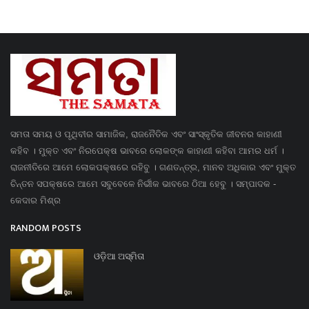
ସମତା ସମୟ ଓ ପୃଥିବୀର ସାମାଜିକ, ରାଜନୈତିକ ଏବଂ ସାଂସ୍କୃତିକ ଜୀବନର କାହାଣୀ
କହିବ । ମୁକ୍ତ ଏବଂ ନିରପେକ୍ଷ ଭାବରେ ଲୋକଙ୍କ କାହାଣୀ କହିବା ଆମର ଧର୍ମ ।
ରାଜନୀତିରେ ଆମେ ଲୋକପକ୍ଷରେ ରହିବୁ । ଗଣତନ୍ତ୍ର, ମାନବ ଅଧିକାର ଏବଂ ମୁକ୍ତ
ଚିନ୍ତନ ସପକ୍ଷରେ ଆମେ ସବୁବେଳେ ନିର୍ଭୀକ ଭାବରେ ଠିଆ ହେବୁ । ସମ୍ପାଦକ -
କେଦାର ମିଶ୍ର
RANDOM POSTS
ଓଡ଼ିଆ ଅସ୍ମିତା