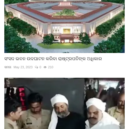
ସଂସଦ ଭବନ ଉଦଘାଟନ କରିବା ରାଷ୍ଟ୍ରପତିଙ୍କ ଅଧିକାର
ସମତା
May 23, 2023
0
210