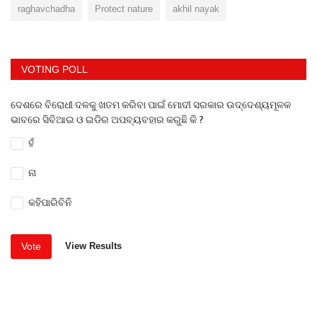
raghavchadha
Protect nature
akhil nayak
VOTING POLL
ଦେଶରେ ବିରୋଧୀ ଦଳକୁ ଖତମ କରିବା ପାଇଁ ମୋଦୀ ସରକାର ଉଦ୍ଦେଶ୍ୟମୂଳକ
ଭାବରେ ସିବିଆଇ ଓ ଇଡିର ଅପବ୍ୟବହାର କରୁଛି କି ?
ହଁ
ନା
କହିପାରିବିନି
Vote
View Results