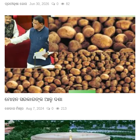
ପ୍ରତୀକ୍ଷା ଜେନା
Jun 30, 2026
0
82
ମୋହନ ସରକାରଙ୍କ ଆଳୁ ଦଶା
କେଦାର ମିଶ୍ର
Aug 7, 2024
0
213