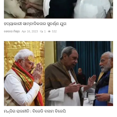
ହତ୍ୟାକାରୀ ସାମ୍ବାଦିକତାର ସୁବର୍ଣ୍ଣ ଯୁଗ
କେଦାର ମିଶ୍ର
Apr 16, 2023
1
532
ମନ୍ଦିର ରାଜନୀତି : ବିଜେଡି ବନାମ ବିଜେପି