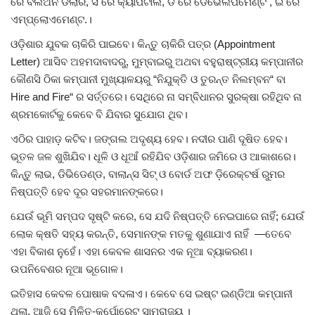
ରେ ବିଲିଅନ ଡଲାର, ସି ରେ କ୍ୟାପିଟାଲ, ଡି ରେ ଡେଭେଲପମେଣ୍ଟ , ଇ ରେ
ଏମ୍ପ୍ଲୋଏମେଣ୍ଟ.।
ଓଡ଼ିଶାର ଯୁବକ ଚାକିରି ପାଇବେ। କିନ୍ତୁ ଚାକିରି ପତ୍ର (Appointment
Letter) ଆସିବ ଅହମଦାବାଦରୁ, ମୁମ୍ବାଇରୁ ଅଥବା ବହୁରାଷ୍ଟ୍ରୀୟ କମ୍ପାନୀର
କୌଣସି ଠିକା କମ୍ପାନୀ ମୁଖ୍ୟାଳୟରୁ “ନିଯୁକ୍ତି ଓ ତୁରନ୍ତ ନିଲମ୍ବନ“ ବା
Hire and Fire“ ର ସର୍ତ୍ତରେ। ସେଥିରେ ନା ସମ୍ବିଧାନର ସୁରକ୍ଷା ରହିଥିବ ନା
ଶ୍ରମକୋର୍ଟକୁ କେବେ ବି ଯିବାର ସୁଯୋଗ ଥିବ।
ଏଠିର ପାହାଡ଼ କଟିବ। ଜଙ୍ଗଲ ଅଦୃଶ୍ୟ ହେବ। ନଦୀର ପାଣି ଦୂଷିତ ହେବ।
ଭୂତଳ ଜଳ ଶୁଖିଯିବ। ଧୂଳି ଓ ଧୂଆଁ ରହିଯିବ ଓଡ଼ିଶାର ଜମିରେ ଓ ଆକାଶରେ।
କିନ୍ତୁ ଲାଭ, ଡିଭିଡେଣ୍ଡ, ବାଲାନ୍ସ ସିଟ୍ ଓ ବୋର୍ଡ ଅଫ ଡ଼ିରେକ୍ଟର୍ଷ ରୁମର
ନିଷ୍ପତ୍ତି ହେବ ଦୂର ସହରମାନଙ୍କରେ।
ଯେଉଁ ଭୂମି ସମ୍ପଦ ସୃଷ୍ଟି କରେ, ସେ ଯଦି ନିଷ୍ପତ୍ତି ନେଇପାରେ ନାହିଁ; ଯେଉଁ
ଲୋକ କ୍ଷତି ସହ୍ୟ କରନ୍ତି, ସେମାନଙ୍କ ମତକୁ ଶୁଣାଯାଏ ନାହିଁ —ତେବେ
ଏହା ବିକାଶ ନୁହେଁ। ଏହା କେବଳ ଶାସନର ଏକ ନୂଆ ବ୍ୟାକରଣ।
ଉପନିବେଶର ନୂଆ ଭୂଗୋଳ।
ଇତିହାସ କେବଳ ପୋଷାକ ବଦଳାଏ। କେବେ ସେ ଇଷ୍ଟ ଇଣ୍ଡିଆ କମ୍ପାନୀ
ଥିଲା, ଆଜି ସେ ମିଳିତ-କର୍ପୋରେଟ୍ ସାମ୍ରାଜ୍ୟ ।