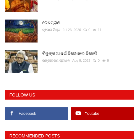
ଦେଶପ୍ରାଣ
ସ୍ଵପ୍ନା ମିଶ୍ର
Jul 23, 2026
0
11
ବିଜୁଙ୍କ ଆଦର୍ଶ ବିରୋଧରେ ବିଜେଡି
ରଙ୍ଗାଚରଣ ପ୍ରଧାନ
Aug 9, 2023
0
9
FOLLOW US
Facebook
Youtube
RECOMMENDED POSTS