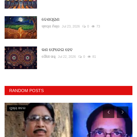
ଦେଶପ୍ରାଣ
ସ୍ଵପ୍ନା ମିଶ୍ର
Jul 23, 2026
0
73
କଣ ଫେରେଇ ହେବ
ଗୌରୀ ସାହୁ
Jul 22, 2026
0
81
RANDOM POSTS
ମୁଖ୍ୟ ଖବର