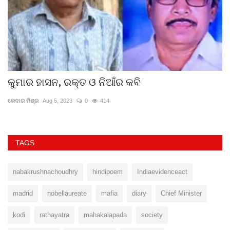
କୁମାର ହାସନ, ରକ୍ତ ଓ ନିଆଁର କବି
ଅ
କେଦାର ମିଶ୍ର
Aug 5, 2023
0
414
ସମ
TAGS
nabakrushnachoudhry
hindipoem
Indiaevidenceact
madrid
nobellaureate
mafia
diary
Chief Minister
kodi
rathayatra
mahakalapada
society