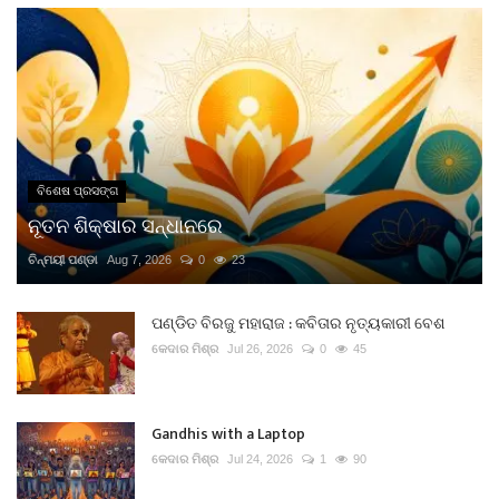
ବିଶେଷ ପ୍ରସଙ୍ଗ
ନୂତନ ଶିକ୍ଷାର ସନ୍ଧାନରେ
ଚିନ୍ମୟୀ ପଣ୍ଡା
Aug 7, 2026
0
23
ପଣ୍ଡିତ ବିରଜୁ ମହାରାଜ : କବିତାର ନୃତ୍ୟକାରୀ ବେଶ
କେଦାର ମିଶ୍ର
Jul 26, 2026
0
45
Gandhis with a Laptop
କେଦାର ମିଶ୍ର
Jul 24, 2026
1
90