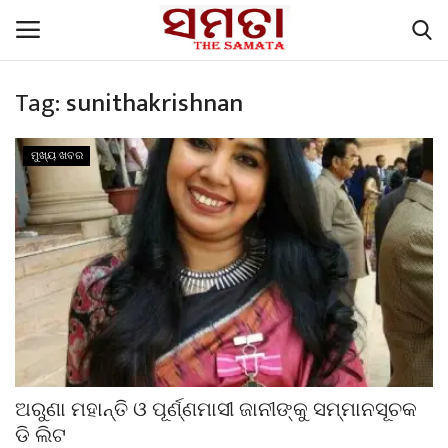
Tag:
sunithakrishnan
Home
ମୁଖ୍ୟ ଖବର
Contacts
English Articles
ପଜିଟିଭ୍ ଷ୍ଟୋରୀ
ବିଶେଷ ପ୍ରସଙ୍ଗ
The Samata, Voice of the people
ଅରୁଣା ମହାନ୍ତି ଓ ପୂର୍ଣ୍ଣମାସୀ ଜାନୀଙ୍କୁ ସମ୍ମାନସୂଚକ
ଡି ଲିଟ
ମୁଖ୍ୟ ଖବର