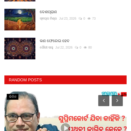
ଦେଶପ୍ରାଣ
ସ୍ଵପ୍ନା ମିଶ୍ର
Jul 23, 2026
0
73
କଣ ଫେରେଇ ହେବ
ଗୌରୀ ସାହୁ
Jul 22, 2026
0
80
RANDOM POSTS
ଭିଡିଓ