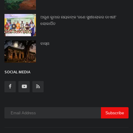
ଅରୁଣ କୁମାର ନାୟକଙ୍କ ‘ଜଣେ ସୁଖୀଲୋକର ଡାଏରୀ’
ଲୋକାର୍ପିତ
ବାସ୍ନା
SOCIAL MEDIA
Subscribe