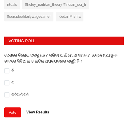
rituals
#holey_narliker_theory #indian_sci_fi
#suicideofdailywageearner
Kedar Mishra
VOTING POLL
ଦେଶରେ ବିରୋଧୀ ଦଳକୁ ଖତମ କରିବା ପାଇଁ ମୋଦୀ ସରକାର ଉଦ୍ଦେଶ୍ୟମୂଳକ
ଭାବରେ ସିବିଆଇ ଓ ଇଡିର ଅପବ୍ୟବହାର କରୁଛି କି ?
ହଁ
ନା
କହିପାରିବିନି
Vote
View Results