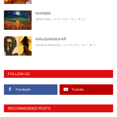
ଦେଶପ୍ରାଣ
ସ୍ଵପ୍ନା ମିଶ୍ର
Jul 23, 2026
0
13
ରବୀନ୍ଦ୍ରନାଥଙ୍କ ଛବି
ରମାକାନ୍ତ ସାମନ୍ତରାୟ
Jun 26, 2023
0
9
FOLLOW US
Facebook
Youtube
RECOMMENDED POSTS