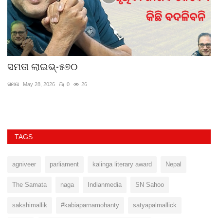
ସମତା ଲାଇଭ୍-୫୭୦
ହ
ସମତା
May 28, 2026
0
26
କେ
TAGS
agniveer
parliament
kalinga literary award
Nepal
The Samata
naga
Indianmedia
SN Sahoo
sakshimallik
#kabiaparnamohanty
satyapalmallick