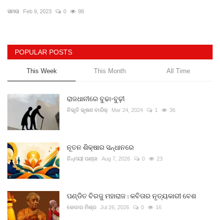
ସମତା
Feb 9, 2023
0
98
Gallery
ଆଜିର ଖବର
POPULAR POSTS
This Week
This Month
All Time
ସାହିତ୍ୟ
ସଂସ୍କୃତି
ରାଜଧାନୀରେ ବୁଢା-ବୁଢ଼ୀ
ବିଭୂତି ଭୂଷଣ ବାରିକ୍
Mar 24, 2024
1
36
ସିନେମା
ନୂତନ ଶିକ୍ଷାର ସନ୍ଧାନରେ
ଭିଡିଓ
ଚିନ୍ମୟୀ ପଣ୍ଡା
Aug 7, 2026
0
23
ପଣ୍ଡିତ ବିରଜୁ ମହାରାଜ : କବିତାର ନୃତ୍ୟକାରୀ ବେଶ
କେଦାର ମିଶ୍ର
Jul 26, 2026
0
16