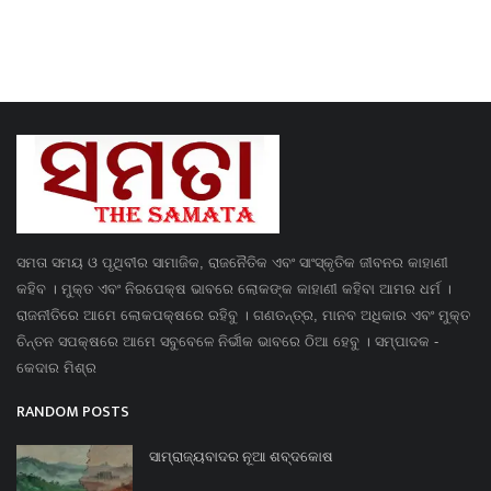
ସମତା ସମୟ ଓ ପୃଥିବୀର ସାମାଜିକ, ରାଜନୈତିକ ଏବଂ ସାଂସ୍କୃତିକ ଜୀବନର କାହାଣୀ
କହିବ । ମୁକ୍ତ ଏବଂ ନିରପେକ୍ଷ ଭାବରେ ଲୋକଙ୍କ କାହାଣୀ କହିବା ଆମର ଧର୍ମ ।
ରାଜନୀତିରେ ଆମେ ଲୋକପକ୍ଷରେ ରହିବୁ । ଗଣତନ୍ତ୍ର, ମାନବ ଅଧିକାର ଏବଂ ମୁକ୍ତ
ଚିନ୍ତନ ସପକ୍ଷରେ ଆମେ ସବୁବେଳେ ନିର୍ଭୀକ ଭାବରେ ଠିଆ ହେବୁ । ସମ୍ପାଦକ -
କେଦାର ମିଶ୍ର
RANDOM POSTS
ସାମ୍ରାଜ୍ୟବାଦର ନୂଆ ଶବ୍ଦକୋଷ