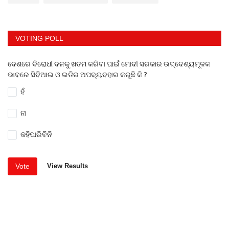
VOTING POLL
ଦେଶରେ ବିରୋଧୀ ଦଳକୁ ଖତମ କରିବା ପାଇଁ ମୋଦୀ ସରକାର ଉଦ୍ଦେଶ୍ୟମୂଳକ
ଭାବରେ ସିବିଆଇ ଓ ଇଡିର ଅପବ୍ୟବହାର କରୁଛି କି ?
ହଁ
ନା
କହିପାରିବିନି
Vote
View Results