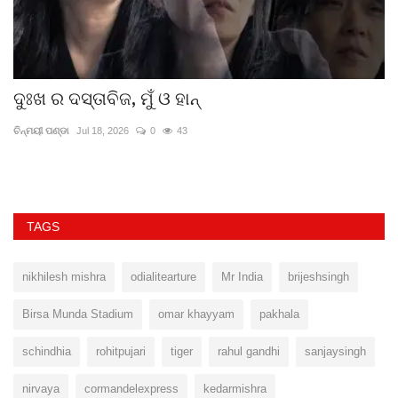
ଦୁଃଖ ର ଦସ୍ତାବିଜ, ମୁଁ ଓ ହାନ୍
ଅ
ଲ
ଚିନ୍ମୟୀ ପଣ୍ଡା
Jul 18, 2026
0
43
ସମ
TAGS
nikhilesh mishra
odialitearture
Mr India
brijeshsingh
Birsa Munda Stadium
omar khayyam
pakhala
schindhia
rohitpujari
tiger
rahul gandhi
sanjaysingh
nirvaya
cormandelexpress
kedarmishra