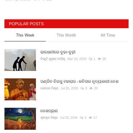
Gallery
POPULAR POSTS
ଆଜିର ଖବର
This Week
This Month
All Time
ସାହିତ୍ୟ
ରାଜଧାନୀରେ ବୁଢା-ବୁଢ଼ୀ
ସଂସ୍କୃତି
ବିଭୂତି ଭୂଷଣ ବାରିକ୍
Mar 24, 2024
1
36
ସିନେମା
ପଣ୍ଡିତ ବିରଜୁ ମହାରାଜ : କବିତାର ନୃତ୍ୟକାରୀ ବେଶ
କେଦାର ମିଶ୍ର
Jul 26, 2026
0
20
ଭିଡିଓ
ଦେଶପ୍ରାଣ
ସ୍ଵପ୍ନା ମିଶ୍ର
Jul 23, 2026
0
17