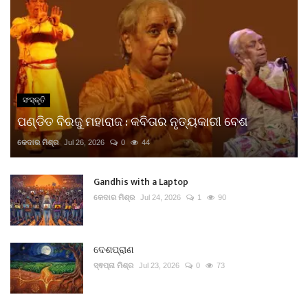
ସଂସ୍କୃତି
ପଣ୍ଡିତ ବିରଜୁ ମହାରାଜ : କବିତାର ନୃତ୍ୟକାରୀ ବେଶ
କେଦାର ମିଶ୍ର
Jul 26, 2026
0
44
Gandhis with a Laptop
କେଦାର ମିଶ୍ର
Jul 24, 2026
1
90
ଦେଶପ୍ରାଣ
ସ୍ଵପ୍ନା ମିଶ୍ର
Jul 23, 2026
0
73