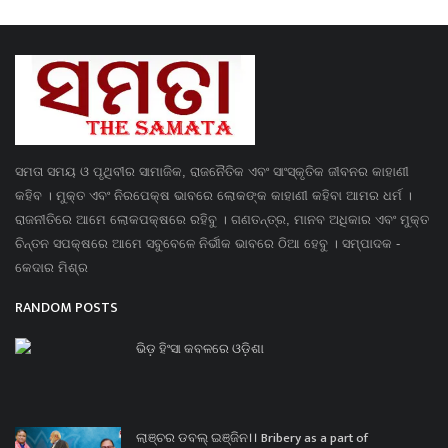
ସମତା ସମୟ ଓ ପୃଥିବୀର ସାମାଜିକ, ରାଜନୈତିକ ଏବଂ ସାଂସ୍କୃତିକ ଜୀବନର କାହାଣୀ
କହିବ । ମୁକ୍ତ ଏବଂ ନିରପେକ୍ଷ ଭାବରେ ଲୋକଙ୍କ କାହାଣୀ କହିବା ଆମର ଧର୍ମ ।
ରାଜନୀତିରେ ଆମେ ଲୋକପକ୍ଷରେ ରହିବୁ । ଗଣତନ୍ତ୍ର, ମାନବ ଅଧିକାର ଏବଂ ମୁକ୍ତ
ଚିନ୍ତନ ସପକ୍ଷରେ ଆମେ ସବୁବେଳେ ନିର୍ଭୀକ ଭାବରେ ଠିଆ ହେବୁ । ସମ୍ପାଦକ -
କେଦାର ମିଶ୍ର
RANDOM POSTS
ଭିଡ଼ ହିଂସା କବଳରେ ଓଡ଼ିଶା
ଲାଞ୍ଚର ଡବଲ୍ ଇଞ୍ଜିନ।। Bribery as a part of