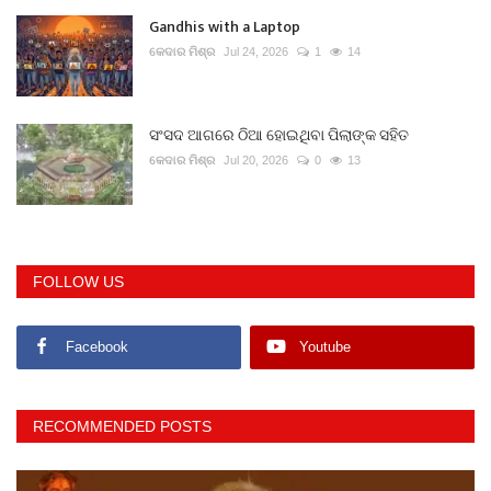
Gandhis with a Laptop
କେଦାର ମିଶ୍ର
Jul 24, 2026
1
14
ସଂସଦ ଆଗରେ ଠିଆ ହୋଇଥିବା ପିଲାଙ୍କ ସହିତ
କେଦାର ମିଶ୍ର
Jul 20, 2026
0
13
FOLLOW US
Facebook
Youtube
RECOMMENDED POSTS