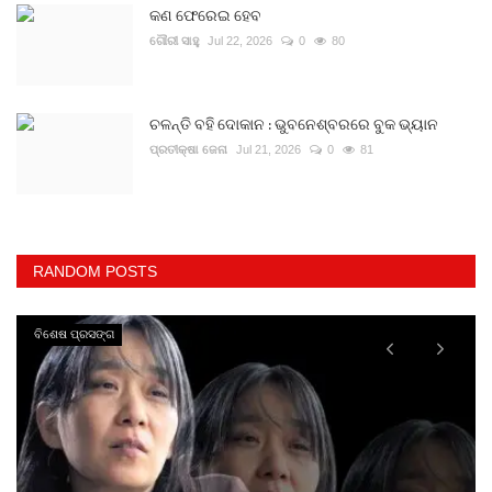
କଣ ଫେରେଇ ହେବ
ଗୌରୀ ସାହୁ
Jul 22, 2026
0
80
ଚଳନ୍ତି ବହି ଦୋକାନ : ଭୁବନେଶ୍ବରରେ ବୁକ ଭ୍ୟାନ
ପ୍ରତୀକ୍ଷା ଜେନା
Jul 21, 2026
0
81
RANDOM POSTS
ବିଶେଷ ପ୍ରସଙ୍ଗ