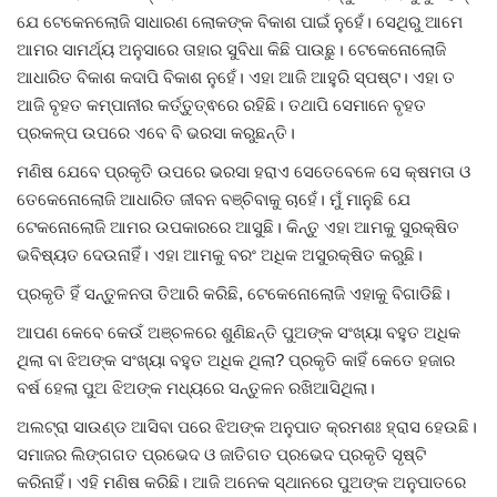
ଯେ ଟେକେନଲୋଜି ସାଧାରଣ ଲୋକଙ୍କ ବିକାଶ ପାଇଁ ନୁହେଁ। ସେଥିରୁ ଆମେ
ଆମର ସାମର୍ଥ୍ୟ ଅନୁସାରେ ତାହାର ସୁବିଧା କିଛି ପାଉଛୁ। ଟେକେନୋଲୋଜି
ଆଧାରିତ ବିକାଶ କଦାପି ବିକାଶ ନୁହେଁ। ଏହା ଆଜି ଆହୁରି ସ୍ପଷ୍ଟ। ଏହା ତ
ଆଜି ବୃହତ କମ୍ପାନୀର କର୍ତ୍ତୁତ୍ଵରେ ରହିଛି। ତଥାପି ସେମାନେ ବୃହତ
ପ୍ରକଳ୍ପ ଉପରେ ଏବେ ବି ଭରସା କରୁଛନ୍ତି।
ମଣିଷ ଯେବେ ପ୍ରକୃତି ଉପରେ ଭରସା ହରାଏ ସେତେବେଳେ ସେ କ୍ଷମତା ଓ
ତେକେନୋଲୋଜି ଆଧାରିତ ଜୀବନ ବଞ୍ଚିବାକୁ ଚାହେଁ। ମୁଁ ମାନୁଛି ଯେ
ଟେକନୋଲୋଜି ଆମର ଉପକାରରେ ଆସୁଛି। କିନ୍ତୁ ଏହା ଆମକୁ ସୁରକ୍ଷିତ
ଭବିଷ୍ୟତ ଦେଉନାହିଁ। ଏହା ଆମକୁ ବରଂ ଅଧିକ ଅସୁରକ୍ଷିତ କରୁଛି।
ପ୍ରକୃତି ହିଁ ସନ୍ତୁଳନତା ତିଆରି କରିଛି, ଟେକେନୋଲୋଜି ଏହାକୁ ବିଗାଡିଛି।
ଆପଣ କେବେ କେଉଁ ଅଞ୍ଚଳରେ ଶୁଣିଛନ୍ତି ପୁଅଙ୍କ ସଂଖ୍ୟା ବହୁତ ଅଧିକ
ଥିଲା ବା ଝିଅଙ୍କ ସଂଖ୍ୟା ବହୁତ ଅଧିକ ଥିଲା? ପ୍ରକୃତି କାହିଁ କେତେ ହଜାର
ବର୍ଷ ହେଲା ପୁଅ ଝିଅଙ୍କ ମଧ୍ୟରେ ସନ୍ତୁଳନ ରଖିଆସିଥିଲା।
ଅଲଟ୍ରା ସାଉଣ୍ଡ ଆସିବା ପରେ ଝିଅଙ୍କ ଅନୁପାତ କ୍ରମଶଃ ହ୍ରାସ ହେଉଛି।
ସମାଜର ଲିଙ୍ଗଗତ ପ୍ରଭେଦ ଓ ଜାତିଗତ ପ୍ରଭେଦ ପ୍ରକୃତି ସୃଷ୍ଟି
କରିନାହିଁ। ଏହି ମଣିଷ କରିଛି। ଆଜି ଅନେକ ସ୍ଥାନରେ ପୁଅଙ୍କ ଅନୁପାତରେ