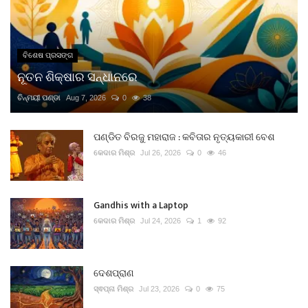
ବିଶେଷ ପ୍ରସଙ୍ଗ
ନୂତନ ଶିକ୍ଷାର ସନ୍ଧାନରେ
ଚିନ୍ମୟୀ ପଣ୍ଡା
Aug 7, 2026
0
38
ପଣ୍ଡିତ ବିରଜୁ ମହାରାଜ : କବିତାର ନୃତ୍ୟକାରୀ ବେଶ
କେଦାର ମିଶ୍ର
Jul 26, 2026
0
46
Gandhis with a Laptop
କେଦାର ମିଶ୍ର
Jul 24, 2026
1
92
ଦେଶପ୍ରାଣ
ସ୍ଵପ୍ନା ମିଶ୍ର
Jul 23, 2026
0
75