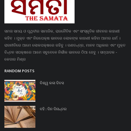
ସମତା ସମୟ ଓ ପୃଥିବୀର ସାମାଜିକ, ରାଜନୈତିକ ଏବଂ ସାଂସ୍କୃତିକ ଜୀବନର କାହାଣୀ
କହିବ । ମୁକ୍ତ ଏବଂ ନିରପେକ୍ଷ ଭାବରେ ଲୋକଙ୍କ କାହାଣୀ କହିବା ଆମର ଧର୍ମ ।
ରାଜନୀତିରେ ଆମେ ଲୋକପକ୍ଷରେ ରହିବୁ । ଗଣତନ୍ତ୍ର, ମାନବ ଅଧିକାର ଏବଂ ମୁକ୍ତ
ଚିନ୍ତନ ସପକ୍ଷରେ ଆମେ ସବୁବେଳେ ନିର୍ଭୀକ ଭାବରେ ଠିଆ ହେବୁ । ସମ୍ପାଦକ -
କେଦାର ମିଶ୍ର
RANDOM POSTS
ବିଶ୍ୱ କଳା ଦିବସ
ବହି : ଦିନ ଦିନାନ୍ତର