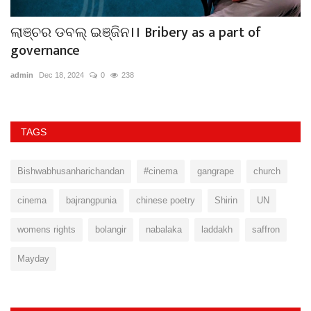
ଲାଞ୍ଚର ଡବଲ୍ ଇଞ୍ଜିନ।। Bribery as a part of
ସ
governance
ସମ
admin
Dec 18, 2024
0
238
TAGS
Bishwabhusanharichandan
#cinema
gangrape
church
cinema
bajrangpunia
chinese poetry
Shirin
UN
womens rights
bolangir
nabalaka
laddakh
saffron
Mayday