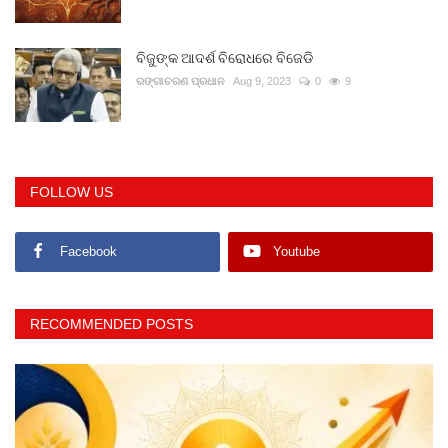
ବିଜୁଙ୍କ ଆଦର୍ଶ ବିରୋଧରେ ବିଜେଡି
ରଙ୍ଗାଚରଣ ପ୍ରଧାନ
Aug 9, 2023
0
9
FOLLOW US
Facebook
Youtube
RECOMMENDED POSTS