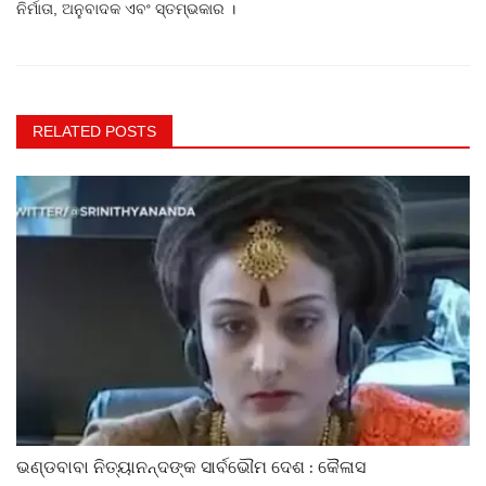
ନିର୍ମାତା, ଅନୁବାଦକ ଏବଂ ସ୍ତମ୍ଭକାର ।
RELATED POSTS
ଭଣ୍ଡବାବା ନିତ୍ୟାନନ୍ଦଙ୍କ ସାର୍ବଭୌମ ଦେଶ : କୈଳାସ