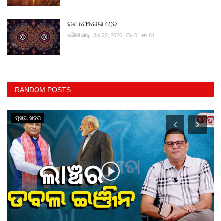
କଣ ଫେରେଇ ହେବ
ଗୌରୀ ସାହୁ
Jul 22, 2026
0
81
RANDOM POSTS
ମୁଖ୍ୟ ଖବର