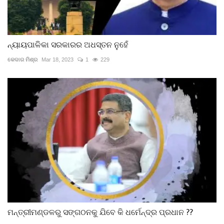
ନ୍ୟାୟପାଳିକା ସରକାରର ଅଧସ୍ତନ ନୁହେଁ
କେଦାର ମିଶ୍ର
Mar 18, 2023
1
229
ମନ୍ତ୍ରୀମଣ୍ଡଳରୁ ସଙ୍ଗଠନକୁ ଯିବେ କି ଧର୍ମେନ୍ଦ୍ର ପ୍ରଧାନ ??