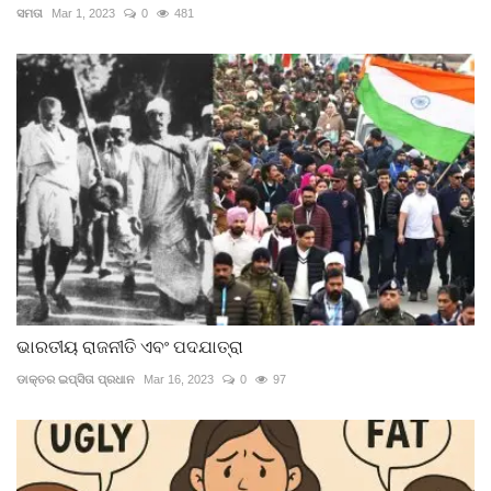
ସମତା
Mar 1, 2023
0
481
ଭାରତୀୟ ରାଜନୀତି ଏବଂ ପଦଯାତ୍ରା
ଡାକ୍ତର ଇପ୍‌ସିତା ପ୍ରଧାନ
Mar 16, 2023
0
97