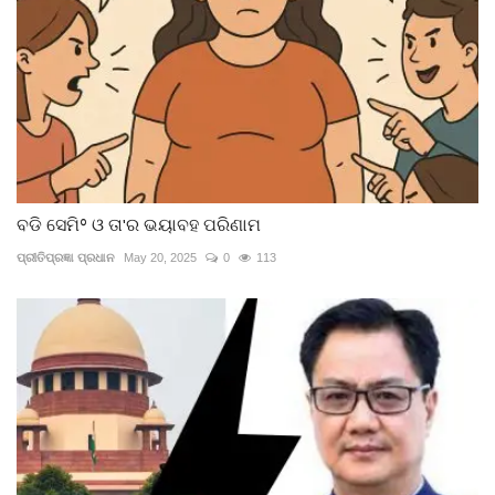
ବଡି ସେମି° ଓ ତା'ର ଭୟାବହ ପରିଣାମ
ପ୍ରୀତିପ୍ରଜ୍ଞା ପ୍ରଧାନ
May 20, 2025
0
113