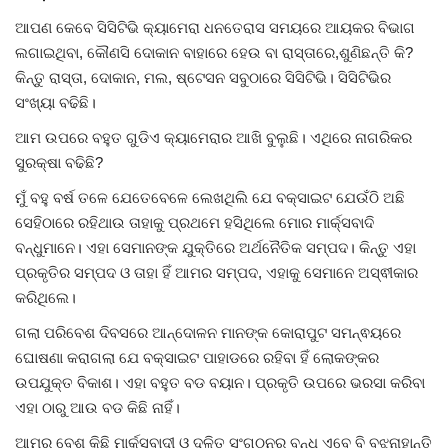
ଆପଣ କେବେ ସିସିଟିଭି କ୍ୟାମେରା ଧନତେରାସ ସମୟରେ ଆୟକର ବିଭାଗ
ଲଗାଇଥିବା, କୌଣସି ଦୋକାନ ବାହାରେ ହେଉ ବା ରାସ୍ତାରେ,ଶୁଣିଛନ୍ତି କି?
କିନ୍ତୁ ରାସ୍ତା, ଦୋକାନ, ମଲ, ଷ୍ଟେସନ ସବୁଠାରେ ସିସିଟିଭି। ସିସିଟିଭିର
ସଂଖ୍ୟା ବଢିଛି।
ଆମ ଉପରେ ବହୁତ ଗୁଡିଏ କ୍ୟାମେରାର ଆଖି ବୁଲୁଛି। ଏଥିରେ ନାଗରିକର
ସୁରକ୍ଷା ବଢିଛି?
ମୁଁ ବହୁ ବର୍ଷ ତଳେ ଯେତେବେଳେ ଲେଖଥିଲି ଯେ ବକ୍ସାଇଟ ଯେଉଁଠି ଅଛି
ସେହିଠାରେ ରହିଥାଉ ତାହାକୁ ପ୍ରଥମେ ହସିଥିଲେ ମୋର ମାର୍କ୍ସବାଦି
ବନ୍ଧୁମାନେ। ଏହା ସେମାନଙ୍କ ଯୁକ୍ତିରେ ଅର୍ଥନୈତିକ ସମ୍ପଦ। କିନ୍ତୁ ଏହା
ପ୍ରକୃତିର ସମ୍ପଦ ଓ ତାହା ହିଁ ଆମର ସମ୍ପଦ, ଏହାକୁ ସେମାନେ ଅସ୍ଵୀକାର
କରିଥିଲେ।
ଗଲା ପରିବେଶ ଦିବସରେ ଆନ୍ଦୋଳନ ମାନଙ୍କ କୋରାପୁଟ ସମନ୍ଵୟରେ
ଘୋଷଣା କରାଗଲା ଯେ ବକ୍ସାଇଟ ପାହାଡରେ ରହିବା ହିଁ ଲୋକଙ୍କର
ଉପଯୁକ୍ତ ବିକାଶ। ଏହା ବହୁତ ବଡ ବୟାନ। ପ୍ରକୃତି ଉପରେ ଭରସା କରିବା
ଏହା ଠାରୁ ଆଉ ବଡ କିଛି ନାହିଁ।
ଆମର ବେଶ କିଛି ମାର୍କ୍ସବାଦୀ ଓ ଦଳିତ ସଂଗଠନର ବନ୍ଧୁ ଏବେ ବି ବୁଝୁନାହାନ୍ତି