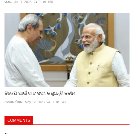
ସମତା
Jul 11, 2023
0
156
ବିଜେପି ପାଇଁ ବାଟ ସଫା କରୁଛନ୍ତି ନବୀନ
କେଦାର ମିଶ୍ର
May 12, 2023
0
343
COMMENTS