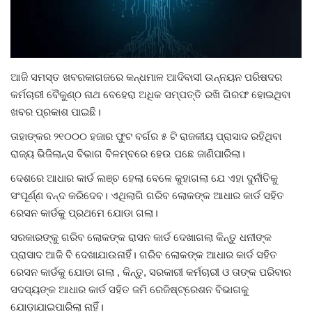
Gallery
ଆଜିର ଖବର
ଆଜି ସମସ୍ତ ଖବରକାଗଜରେ କନ୍ଧମାଳ ଆଦିବାସୀ ଉନ୍ନୟନ ପରିଷଦର
କର୍ମଚାରୀ ବୈକୁଣ୍ଠ ନାଥ ବେହେରା ଅଧିକ ସମ୍ପତ୍ତି ରଖି ଗିରଫ ହୋଇଥିବା
ସାହିତ୍ୟ
ଖବର ପ୍ରକାଶ ପାଇଛି।
ତାହାଙ୍କର ୨୧୦୦୦ ହଜାର ଫୁଟ ବର୍ଗର ୫ ଟି ରାଜକୀୟ ପ୍ରାସାଦ ରହିଥିବା
ସଂସ୍କୃତି
ରାଜ୍ୟ ଭିଜିଲାନ୍ସ ବିଭାଗ ବିଳମ୍ବରେ ହେଉ ପଛେ ଜାଣିପାରିଲା।
ସିନେମା
ଦେଶରେ ଆଧାର କାର୍ଡ ଲଞ୍ଚ ହେଲା ବେଳେ କୁହାଗଲା ଯେ ଏହା ଦୁର୍ନୀତିକୁ
ସଂପୂର୍ଣ୍ଣ ବନ୍ଦ କରିଦେବ। ଏଥିଲାଗି ଗରିବ ଲୋକଙ୍କ ଆଧାର କାର୍ଡ ସହିତ
ଭିଡିଓ
ରେସନ କାର୍ଡକୁ ପ୍ରଥମେ ଯୋଡା ଗଲା।
ସରକାରଙ୍କୁ ଗରିବ ଲୋକଙ୍କ ରାସନ କାର୍ଡ ଦେଖାଗଲା କିନ୍ତୁ ଧନୀଙ୍କ
ପ୍ରାସାଦ ଆଜି ବି ଦେଖାଯାଉନାହିଁ। ଗରିବ ଲୋକଙ୍କ ଆଧାର କାର୍ଡ ସହିତ
ରେସନ କାର୍ଡକୁ ଯୋଡା ଗଲା , କିନ୍ତୁ, ସରକାରୀ କର୍ମଚାରୀ ଓ ତାଙ୍କ ପରିବାର
ସଦସ୍ୟଙ୍କ ଆଧାର କାର୍ଡ ସହିତ ଜମି ରେଜିଷ୍ଟ୍ରେଶନ ବିଭାଗକୁ
ଯୋଡ଼ାଯାଇପାରିଲା ନାହିଁ।