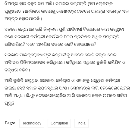
ଝିଅଙ୍କ ହାର ବହୁତ କମ ଅଛି। ସମାଜର ସମ୍ପତ୍ତି ଥିବା ଲୋକଙ୍କ
ପୁରୁଷଗତ ମାନସିକତା କାରଣରୁ ସେମାନଙ୍କ ହାତରେ ଅଲଟ୍ରା ସାଉଣ୍ଡ ଏକ
ଅସ୍ତ୍ର ହୋଇଯାଇଛି।
ସତରେ କନ୍ଧମାଳ ଭଳି ଜିଲ୍ଲାର ପୁଣି ଆଦିବାସୀ ବିଭାଗରେ କାମ କରୁଥିବା
ଜଣେ ସରକାରୀ କର୍ମଚାରୀ କେଉଁଭଳି ୮୦୦ ପ୍ରତିଶତ ଅଧିକ ସମ୍ପତ୍ତି
ରଖିପାରିଲା? ଏତେ ଅମଣିଷ ସତରେ କେହି ହୋଇପାରେ?
ସରକାର ମାଇକ୍ରୋଷୋଫ୍ଟ କମ୍ପାନୀକୁ ଅନେକ କୋଟି ଟଙ୍କା ଦେଇ
ଅଫିସର ଡିଜିଟାଇଜେସନ କରିଥିଲେ। କହିଥିଲେ ଏଥିରେ ଦୁର୍ନୀତି କମିଯିବ ଓ
ଦକ୍ଷତା ବଢିବ।
ଆଜି ଦୁର୍ନୀତି କରୁଥିବା ସରକାରୀ କର୍ମଚାରୀ ଓ ଏହାଙ୍କୁ ଧରୁଥିବା କର୍ମଚାରୀ
ଉଭୟ ସେହି ସମାନ ବ୍ୟବସ୍ଥାର ଅଂଶ। ସେମାନଙ୍କ ଲାଗି ଟେକେନୋଲୋଜିର
ଆଖି ଅନ୍ଧ। କିନ୍ତୁ ଟେକେନୋଲୋଜିର ଆଖି ସାଧାରଣ ଲୋକ ଉପରେ ସର୍ବଦା
ଘୂରୁଛି।
Tags:
Technology
Corruption
India