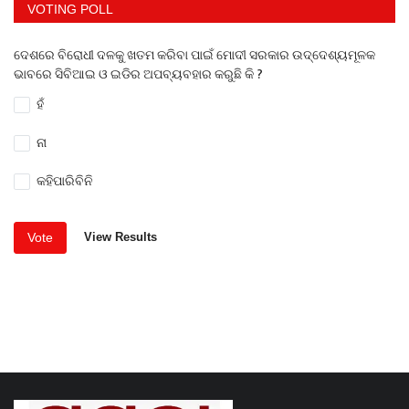
VOTING POLL
ଦେଶରେ ବିରୋଧୀ ଦଳକୁ ଖତମ କରିବା ପାଇଁ ମୋଦୀ ସରକାର ଉଦ୍ଦେଶ୍ୟମୂଳକ
ଭାବରେ ସିବିଆଇ ଓ ଇଡିର ଅପବ୍ୟବହାର କରୁଛି କି ?
ହଁ
ନା
କହିପାରିବିନି
Vote
View Results