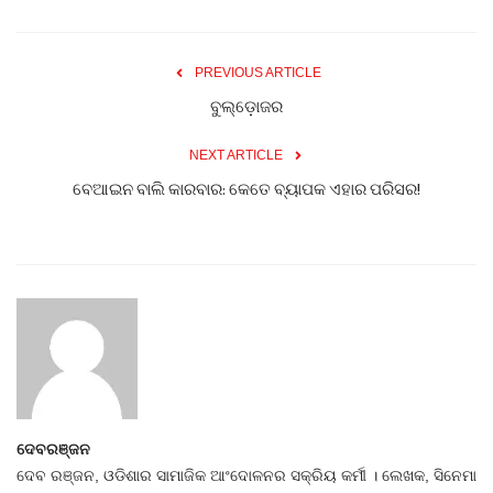
PREVIOUS ARTICLE
ବୁଲ୍‌ଡ଼ୋଜର
NEXT ARTICLE
ବେଆଇନ ବାଲି କାରବାର: କେତେ ବ୍ୟାପକ ଏହାର ପରିସର!
ଦେବରଞ୍ଜନ
ଦେବ ରଞ୍ଜନ, ଓଡିଶାର ସାମାଜିକ ଆଂଦୋଳନର ସକ୍ରିୟ କର୍ମୀ । ଲେଖକ, ସିନେମା