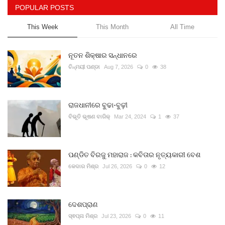
POPULAR POSTS
This Week
This Month
All Time
ନୂତନ ଶିକ୍ଷାର ସନ୍ଧାନରେ
ଚିନ୍ମୟୀ ପଣ୍ଡା
Aug 7, 2026
0
38
ରାଜଧାନୀରେ ବୁଢା-ବୁଢ଼ୀ
ବିଭୂତି ଭୂଷଣ ବାରିକ୍
Mar 24, 2024
1
37
ପଣ୍ଡିତ ବିରଜୁ ମହାରାଜ : କବିତାର ନୃତ୍ୟକାରୀ ବେଶ
କେଦାର ମିଶ୍ର
Jul 26, 2026
0
12
ଦେଶପ୍ରାଣ
ସ୍ଵପ୍ନା ମିଶ୍ର
Jul 23, 2026
0
11