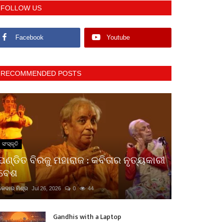
FOLLOW US
Facebook
Youtube
RECOMMENDED POSTS
ସଂସ୍କୃତି
ପଣ୍ଡିତ ବିରଜୁ ମହାରାଜ : କବିତାର ନୃତ୍ୟକାରୀ
ବେଶ
କେଦାର ମିଶ୍ର
Jul 26, 2026
0
44
Gandhis with a Laptop