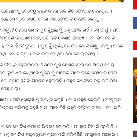
ଭିମାନ କୁ କେବେଠୁ ନଷ୍ଟ କବିତା ଭଳି ଚିରି ଫୋପାଡି ଦେଇଥିଲା ।
ା ଭଳି ସେ ମତେ ଲୋଚା କୋଚା କରି ଫୋପାଡି ଦେଇଛି କେବଠୁ ।
ି? ବୋଧେ ଜାଣିବାକୁ ଚାହୁଁଥିଲା ମୁଁ ଠିକ୍ ଅଛିକି ନାହିଁ । ସେ ଓ ମୁଁ । ଘର
ମ୍ବରେ ତା ଆଖିଟା ବଡ, ଅତି ବଡ ଦେଖାଯାଉଥାଏ । ମୋ ଭଳି ସେ ବି
 ଜାର ହିଁ ତା' ଦୁନିଆ । ମୁଁ ଚାହୁଁନଥିଲି, ସେ ମୋ କଷ୍ଟ ଜାଣୁ, ଦେଖୁ । କାଳେ
ସାଥି, ମୋ ସାଙ୍ଗ । କାଚ ଜାର ରେ ଥିବା ମୋ ଗୋଲ୍ଡଫିସ୍ ।
 ଅଧିକ ଜୀବନ୍ତ ହେଇଉଠିଲା ଓ ମତେ ପୁଣି ଜଣେଇଦେଲା ଯେ ଅଳ୍ପ ସମୟ
ି, ମୋ ଚୁଟି ଧରି କାନ୍ଥରେ ମୁଣ୍ଡ କୁ ବାଡେଇ ମତେ ତଳେ ଫୋପାଡି ଦେଇ
ମୋ ଦ୍ବାରା ହସିବା ସମ୍ଭବ ହେଲାନାହିଁ । ବହୁତ କଷ୍ଟରେ ତଳୁ ଉଠି ଠିଆ
 ଦେହ ସାରା।
ଡେ । ପାଟି ଖୋଲୁଛି ପୁଣି ବନ୍ଦ କରୁଛି । କ'ଣ କହୁଛି କେଜାଣି । ଅଂଶୁମାନ
 ଚିତ୍କାର କରିବାକୁ କହୁଛି ? ନା' ଆଉ କିଛି କହୁନି ବର୍ତ୍ତମାନ ସେ । ମୋ ଭଳି
ତା ପାଖେ ଗୋଟିଏ କମ୍ବଳ ଭିତରେ ଶୋଇନି । ତା' ହାତ ତିଆରି ଚା' ପି'ନି ।
 ମୁଁ ଗୋଟିଏ କକ୍ଷଚ୍ୟୁତ ଗ୍ରହ ଭଳି ପଡିରହିଛି ଅଂଶୁମାନ ପାଖରେ ।