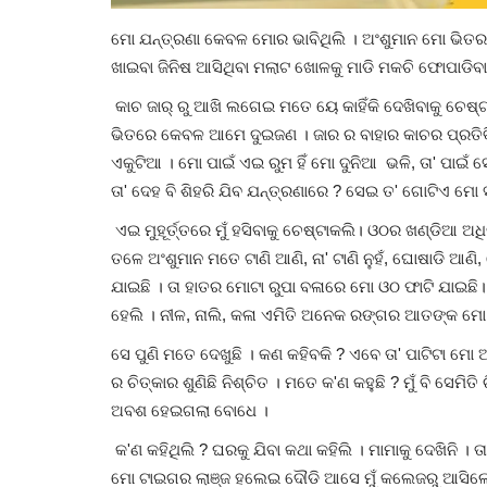
ମୋ ଯନ୍ତ୍ରଣା କେବଳ ମୋର ଭାବିଥିଲି । ଅଂଶୁମାନ ମୋ ଭିତର ଅ
ଖାଇବା ଜିନିଷ ଆସିଥିବା ମଲାଟ ଖୋଳକୁ ମାଡି ମକଚି ଫୋପାଡିବ
କାଚ ଜାର୍ ରୁ ଆଖି ଲଗେଇ ମତେ ୟେ କାହିଁକି ଦେଖିବାକୁ ଚେଷ୍ଟାକରୁଛ
ଭିତରେ କେବଳ ଆମେ ଦୁଇଜଣ । ଜାର ର ବାହାର କାଚର ପ୍ରତିବି
ଏକୁଟିଆ । ମୋ ପାଇଁ ଏଇ ରୁମ ହିଁ ମୋ ଦୁନିଆ ଭଳି, ତା' ପାଇଁ ସେହି
ତା' ଦେହ ବି ଶିହରି ଯିବ ଯନ୍ତ୍ରଣାରେ ? ସେଇ ତ' ଗୋଟିଏ ମୋ 
ଏଇ ମୁହୂର୍ତ୍ତରେ ମୁଁ ହସିବାକୁ ଚେଷ୍ଟାକଲି। ଓଠର ଖଣ୍ଡିଆ
ତଳେ ଅଂଶୁମାନ ମତେ ଟାଣି ଆଣି, ନା' ଟାଣି ନୁହଁ, ଘୋଷାଡି ଆଣ
ଯାଇଛି । ତା ହାତର ମୋଟା ରୁପା ବଳାରେ ମୋ ଓଠ ଫାଟି ଯାଇଛି। 
ହେଲି । ନୀଳ, ନାଲି, କଳା ଏମିତି ଅନେକ ରଙ୍ଗର ଆତଙ୍କ ମୋ
ସେ ପୁଣି ମତେ ଦେଖୁଛି । କଣ କହିବକି ? ଏବେ ତା' ପାଟିଟା ମୋ ଆ
ର ଚିତ୍କାର ଶୁଣିଛି ନିଶ୍ଚିତ । ମତେ କ'ଣ କହୁଛି ? ମୁଁ ବି ସେମିତି
ଅବଶ ହେଇଗଲା ବୋଧେ ।
କ'ଣ କହିଥିଲି ? ଘରକୁ ଯିବା କଥା କହିଲି । ମାମାକୁ ଦେଖିନି । 
ମୋ ଟାଇଗର ଲାଞ୍ଜ ହଲେଇ ଦୌଡି ଆସେ ମୁଁ କଲେଜରୁ ଆସିଲେ ।