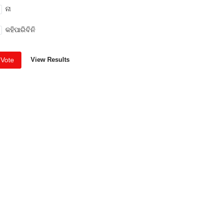
ନା
କହିପାରିବିନି
Vote
View Results