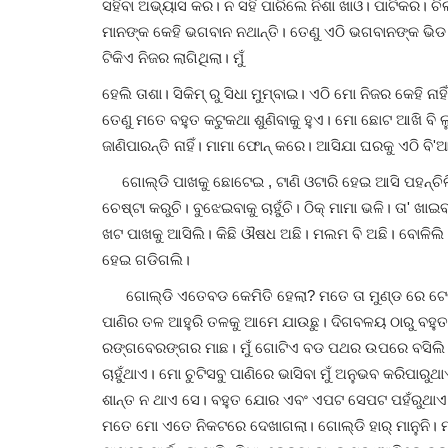
ସହିବା ଅଭ୍ୟାସ କର। ନ ସହି ପାରିଲେ ନିଶା ଖାଓ। ପାଟିକର। ଚି
ମାନଙ୍କ କେହି ଭଗବାନ ନଥାନ୍ତି। ତେଣୁ ଏଠି ଭଗବାନଙ୍କ ଭି
ବିଶେଷ ପ୍ରସଙ୍ଗ
ଟିକିଏ ନିଜର ଲାଗିଥିଲା। ମୁଁ
ହେଲି ତାଶା। ସିକିମ୍ ରୁ ସିଧା ମୁମ୍ବାଇ। ଏଠି ମୋ ନିଜର କେହି 
ତେଣୁ ମତେ ବହୁତ କଟୁକଥା ଶୁଣିବାକୁ ହୁଏ। ମୋ ଛୋଟ ଆଖି ବ
ଜାଣିପାରନ୍ତି ନାହିଁ। ମାମା ଫୋନ୍ କରେ। ଆସିଯା ଘରକୁ ଏଠି ବ
ଗୋଲ୍ଡି ପାଖକୁ ଛୋଟେଇ , ଟାଣି ଓଟାରି ହେଇ ଆସି ପହନ୍ଚିଲି
ଚେଷ୍ଟା କରୁଚି। ବୁଝେଇବାକୁ ଚାହୁଁଚି। ଠିକ୍ ମାମା ଭଳି। ତା
ଖଟ ପାଖକୁ ଆସିଲି। କିଛି ଔଷଧ ଅଛି। ମଲମ ବି ଅଛି। ବୋଳିଲି 
ଚଳନ୍ତି ବହି ଦୋକାନ : ଭୁବନେଶ୍ବରରେ
ହେଇ ଗଡିଗଲି।
ଭ୍ୟାନ
ଗୋଲ୍ଡି ଏତେବଡ କେମିତି ହେଲା? ମତେ ତା ମୁଣ୍ଡ ରେ ଟେକିନେଇ
ପ୍ରତୀକ୍ଷା ଜେନା
Jul 21, 2026
0
82
ପାଣିର ତଳ ଆହୁରି ତଳକୁ ଆମେ ଯାଉଛୁ। ଦିଗବଳୟ ଠାରୁ ବହୁତ 
ରଙ୍ଗବେରଙ୍ଗର ମାଛ। ମୁଁ ଗୋଟିଏ ବଡ ପଥର ଉପରେ ବସିଲି। ନିଶ
ଚାହୁଁଥାଏ। ମୋ ଚୁଟିସବୁ ପାଣିରେ ଭାସିବା ମୁଁ ଅନୁଭବ କରିପାରୁ
ଶାନ୍ତ ନ ଥାଏ ସେ। ବହୁତ ଯୋର ଏବଂ ଏପଟ ସେପଟ ପହଁରୁଥାଏ। ମ
ମତେ ମୋ ଏତେ ନିକଟରେ ଦେଖାଗଲା। ଗୋଲ୍ଡି ହାର୍ ମାନୁନି। ମ