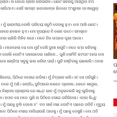
ଲ୍ଲାଓ। ତା ହେଲେ ଚାକିରି କରିପାରିବ। ଛୋଟ ସହରରୁ ଆସିଥିବା ଝିଅ
ଡ ଲାଗିଥାଏ। ସେହି ସମସ୍ତ ଭଗବାନଙ୍କ ଭିତରେ ଅଂଶୁମାନ ଗାଏକୱାଡ଼
ଆଜିର ଖବର
ନାହିଁ। ମୁଁ ଭାରତୀୟ ବୋଲି ପରିଚୟ ସବୁଠି ଦେବାକୁ ହୁଏ। ମୋ ଆଖି ଛୋଟ।
ି ଲୁହରେ ଛଳଛଳ ହୁଏ। ମୋ ହୃଦୟରେ ବି କୋହ ଉଠେ। ସମସ୍ତେ
ି'ଆମର ଚାକିରି ମିଳିବ କହେ। ମତେ ନିଜ ଉପରେ ଘୃଣା ଆସେ।
। ମନେହେଲା ସେ ମୋ ମୁହଁ ଦେଖି ଦୁଃଖ କରୁଚି। ମତେ କ'ଣ କହିବାକୁ
' ଖାଇବା ଗୋଲି ଗୋଟିଏ ପକାଇଦେଇ ପାଣିରେ , ପୁଣି ସେମିତି ଛଟପଟ ହେଇ ମୋ
ମୋ ଖଣ୍ଡିଆ ସବୁକୁ ଭଲ କରିବା ପାଇଁ। ପୁଣି ବଞ୍ଚିବାକୁ ଇଛାକଲି। ଅବଶ
 ବୁକ
କବି କୁମାର ହସନଙ୍କ ସ୍ମୃତିରେ ଶ୍ରଦ୍ଧାଞ୍ଜଳି
ପ
ସଭା
ବ
, ପିଠିରେ ବସେଇ ଉଡିଲା। ମୁଁ ଚିତ୍କାର କଲି। ନା' ସେ ପହଁରୁଛି।
ସମତା
Aug 12, 2023
0
169
କେ
ତଳେ ମୁଁ ଅଛି। ରଙ୍ଗିନ୍ ଦୁନିଆରେ।କେତେ ପ୍ରବାଳ, କେତେ ଶାମୁକା,
୍ବାସ ପ୍ରଶ୍ବାସ ରେ ଶାନ୍ତ ଭାବ ମୁଁ ଅନୁଭବକରି ସବୁ ଭୁଲିବାକୁ
ଥାଏ। ହଠାତ ସେ ମତେ ପୁଣି ତା ପିଠିରେ ବସାଇ ପହଁରିଗଲା। ଏଥର କିନ୍ତୁ
ୁଁ ପଛକୁ ବୁଲି ଦେଖେ ତ' ବଡ ସାର୍କ ମାଛ ଗୋଟିଏ ପଛରେ ପଡିଚି। ମୃତ୍ୟୁ
ତେ ପିଠିରେ ବସାଇ ମାଡିଯାଉଛି ଆଗକୁ। ମୁଁ ପଛକୁ ଦେଖୁଛି। ମୋ ଅତି