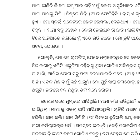
ମାମା ଜାଣିଚି କି ମୋ ଜବ୍ ଆଉ ନାହିଁ ? ମୁଁ କୋଉ ଅସୁବିଧାରେ ଏଠ
ମାମା ପାଖକୁ ଯିବି । ନିଶ୍ଚେ ଯିବି । ଆଉ ଫେରିବିନି । ବାସ୍ 
ହୁଏ । ମୋ ସ୍କର୍ଟ୍ ପକେଟରେ ଛୋଟ ଭେସଲିନ୍ ଦେଇଥାଏ । ମୋ 
ଚିହ୍ନ । ମାମା ସବୁ ଦେଖିବ । କୋରି ହୋଇଯିବ ତା ଛାତି। ନାଇଁ 
ଟିକେ ପାନିଆରେ ଲାଗିଲେ ମୁଁ ଏଡେ ରଡି ଛାଡେ । ମୋ ଚୁଟି ଆଉ କ
ଓଟରା, ଘୋଷଡା ।
ଗୋଲ୍ଡି, ମୋ ଗୋଲ୍ଡଫିସ୍ ଯେବେ ଧରାହେଇଥିବ ସେ କେତେ ଛଟ୍
ନିଜ ଜାଗାରୁ ଏମିତି ଏକୁଟିଆ ରହିବାକୁ ଥିବା ଗୋଟିଏ ଅବିଶ୍ବା
ତା ଆଖି, ଆଖିର ଡୋଳା ସବୁ ସଫା ଦେଖାଯାଉଚି ମତେ । ଆହାଃ!! 
ଅଛି। ଏତକ ମିଛ ବି ମୁଁ କହି ପାରୁନି। ମୋ ମୁହଁ ସାରା ଜଳାପୋଡ଼ା
ଥରୁଚି। ହାତରେ ବଳ ନଥିବା ଭଳି ମନେ ହଉଚି।
କଲେଜ ପରେ ମୁମ୍ବାଇ ଆସିଥିଲି। ମାମା କ'ଣ ରାଜିଥିଲା? ବହୁତ
ଘାରିଥିଲା। ମାମା କୁ ଏକଲା ଛାଡି ଆସିଯାଇଥିଲି। ଚାକିରି ଅଭାବ 
ବଢିଲି। କାମ କଲି। କାମ ଶିଖିଲି। ତା' ଭିତରେ ବୁଝିଗଲି ଯେ, କ
ନାରୀ କର୍ମଚାରୀଙ୍କ ଧର୍ମ । ସମସ୍ତେ କରନ୍ତି। କେହି ମନାକରିବା 
ଦରକାର ବି କ'ଣ? ତମେ ଗୋଟିଏ ବସ୍ତୁ। ତମ ଦେହର ଯୋଉଠି ଯୋ