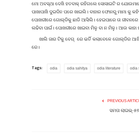
ମୋ ଅବସ୍ଥା ଦେଖି ହତବାକ୍ ରହିଗଲେ ସୋସାଇଟି ର ଯୋଉମାନେ
ପାଖାପାଖି ଦୁଇଦିନ ପରେ ଖାଇଲି। ବାହାର ଫୋନରୁ ମାମା କୁ କହିଲି,
ପୋଖରୀରେ ଗୋଲ୍ଡିକୁ ଛାଡି ଆସିଲି। ହେଇପାରେ ତା ଜୀବନରେ ସାର
ଲଢିବା ପାଇଁ। ପୋଖରୀରେ ଖାଇବା ମିଳୁ ବା ନ ମିଳୁ। ଆଉ କାହା ହାତ
ଖାଲି ଜାର ଟିକୁ ବେଗ୍ ରେ ଭର୍ତି କଲାବେଳେ ଗୋଲ୍ଡିର ଆଖି ମ
ରେ।
Tags:
odia
odia sahitya
odia literature
odia 
PREVIOUS ARTIC
ସମତା ଲାଇଭ୍-୫