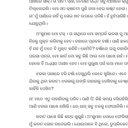
ପାଖରେ ସାର୍କ୍। ତା ପାଟି। ସିଧା, ତେରଛା ଦାନ୍ତ ସବୁ।ଆଖିରେ କ
ଚିଲ୍ଲେଇଲି। ମୋ ଓଠ କ୍ଷତଟା ପୁଣି ତାଜା ହେଇ କଷ୍ଟ ହେଲା
ନା' ମୁଁ ପାଣିରେ ନାହିଁ ମୁ ସେଇ ଖଟ ଉପରେ ପଡିଛି। ହଁ ବୁଝିପାରି
ଯୋଡୁଥିଲି।
ଅଂଶୁମାନ ମୋ ବସ୍ । ତା ସାଥିରେ ମୋ ସମ୍ପର୍କ ଭରସା ରୁ ଆର
ନିଜକୁ ମୁକ୍ତ କରିବାକୁ ହେବ। ବାହାରେ ପ୍ରବଳ ବର୍ଷା। ପାଣି 
ହଁ ରହ ମୁଁ ତତେ ବି ମୁକ୍ତ କରିବି। କେମିତି? ବର୍ଷାରେ ଘରୁ ବାହା
ପଇସା ପତ୍ର, ମୋ କାର୍ଡ ମୋ ସବୁ କିଛି ଆଉ ମୋ ପାଖେ ନାହଁ।
ହେଲେ ହିଁ ଅନ୍ୟର ଅଧୀନ ହେବ। ମୋ ପୁରୁଣା ପର୍ସ କଥା ମନେ ପଡି
ଝରକା ପାଖରେ ବସି ବର୍ଷା ଦେଖୁଥିଲି କେବେ ଖୁସିରେ। ଏବେ ସେ
ଯିବାକୁ ଥିବା କବାଟ। ଝରକାରୁ ଉଙ୍କି ବାହାରକୁ ଦେଖିବାକୁ ଚେଷ୍
କାହିଁକି ଦେଖିବ?
ନା' ମତେ ଏଠୁ ବାହାରିବାକୁ ପଡିବ। ପାଣି ପି' କିଛି ସମୟ ବସିର
ଆଣି ଝରକା ପାଖେ ରଖିଲି। ଧଡ୍ ଧାଡ୍ ସବୁ ତଳକୁ ଫୋପାଡିଲି। ନା' 
କବାଟ ପାଖେ କିଛି ଶବ୍ଦ ଶୁଭୁଛି। ଅଂଶୁମାନ ବୋଧେ ଫେରିଲାଣି। 
ମୁଁ କବାଟ ଜୋର ବାଡେଇଲି। ଯୋଉମାନେ ବି ଥିଲେ, ଡୁପ୍ଲିକେ