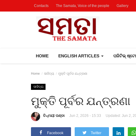
Contacts
The Samata, Voice of the people
Gallery
HOME
ENGLISH ARTICLES
ପଜିଟିଭ୍ ଷ୍ଟ
Home
ସାହିତ୍ୟ
ମୁକ୍ତି ପୂର୍ବର ଯନ୍ତ୍ରଣା
ସାହିତ୍ୟ
ମୁକ୍ତି ପୂର୍ବର ଯନ୍ତ୍ରଣା
ଚିନ୍ମୟୀ ପଣ୍ଡା
Jun 2, 2026 - 15:33
Updated: Jun 2, 2
Facebook
Twitter