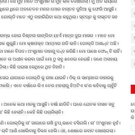
୍ରୁରତା। ସେ ମୁହଁ ମତେ ଅଂଶୁମାନ ର ମୁହଁ ଭଳି ଦେଖାଗଲା। ମୁଁ ଅତି ଭୟରେ
। ଧିରେ ଧିରେ ଅବଚେତନ ମନର ମୋର ବାସ୍ତବ ଦୁନିଆ କୁ ଫେରି ଆସୁଛି।
ଛି। ଗୋଲ୍ଡି ମତେ ଏଠୁ ବାହାରିଯିବା କଥା କହୁଥିଲା। ସ୍ବପ୍ନ କୁ ବାସ୍ତବ ସହ
ମ୍ଭ ହୋଇ ବିଶ୍ବାସ ଭାଙ୍ଗିବା ଯାଏଁ ମାତ୍ର ଦୁଇ ମାସର । ମତେ ମୋ
ଛକପକ ଶୁଭୁଛି। ମୋ କ୍ଷତାକ୍ତ ଆତ୍ମାର ରଡି ଭଳି। ଗୋଲ୍ଡି ଅଶାନ୍ତ ଅଛି।
ରିବା ମାନେ ବିପଦ। ଅଂଶୁମାନ ବାହାରୁ ବନ୍ଦ କରିଛି। ମୋ ପାଖେ ଫୋନ୍ ବି ନାହିଁ।
 ମତେ ତା ଅଧୀନ କରବା ପାଇଁ ମୋ ଠୁ ସବୁ ଛଡେଇ ନେଇଛି। ଜଣେ ଅସହାୟ
ଲା। କିଛି ପଇସା ସେଥିରେ ଥିବ ନିହାତି।
ଇ ଯାଗାରେ ଗୋଲ୍ଡି କୁ ରଖା ଯାଇଚି। ଠିକ୍ ତା ସାମ୍ନାରେ ବାହାରକୁ
ଟାକଲି। ଏତେ ବର୍ଷାରେ କିଏ ତେର ମହଲାରୁ ଝିଅଟିଏ କ'ଣ କହିବାକୁ ଚାହୁଁଚି
ଦ
ହିଲି। ଅନେକ କଥା ମନକୁ ଆସୁଛି। ବର୍ଷା ଛାଡିଚି। ଘରେ ଯେତକ ବାସନ ସବୁ
ଉ
କିଛି ହେଲାନି। କେହି କିଛି ପଚାରିଲାନି।
କି
ଗୋଲ୍ଡିକୁ ତା' ଜାଗାରେ ରଖି ଚୁପ୍ ଭାବେ ବସିଗଲି। ନା' ଅଂଶୁମାନ ନୁହଁ।
ଟ ଚାବି ଆଣି ଖୋଲିବାକୁ ବିକଳ ହେଲି। ଓଃ, ଶେଷରେ କବାଟ ଖୋଲାଗଲା।