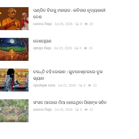
ପଣ୍ଡିତ ବିରଜୁ ମହାରାଜ : କବିତାର ନୃତ୍ୟକାରୀ
ବେଶ
କେଦାର ମିଶ୍ର
Jul 26, 2026
0
20
ଦେଶପ୍ରାଣ
ସ୍ଵପ୍ନା ମିଶ୍ର
Jul 23, 2026
0
15
ଚଳନ୍ତି ବହି ଦୋକାନ : ଭୁବନେଶ୍ବରରେ ବୁକ
ଭ୍ୟାନ
ପ୍ରତୀକ୍ଷା ଜେନା
Jul 21, 2026
0
13
ସଂସଦ ଆଗରେ ଠିଆ ହୋଇଥିବା ପିଲାଙ୍କ ସହିତ
କେଦାର ମିଶ୍ର
Jul 20, 2026
0
12