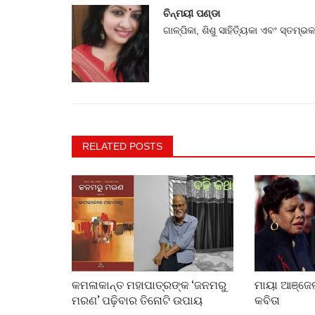
ଚିନ୍ମୟୀ ପଣ୍ଡା
ଗାଳ୍ପିକା, ଶିଶୁ ସାହିତ୍ୟିକା ଏବଂ ସ୍ତମ୍ଭ
RELATED POSTS
କମଳାକାନ୍ତ ମହାପାତ୍ରଙ୍କ ‘ଜନମରୁ
ମାୟା ଆଞ୍ଜେଲ୍
ମରଣ’ ପଢ଼ିବାର ତିନୋଟି ଉପାୟ
କବିତା