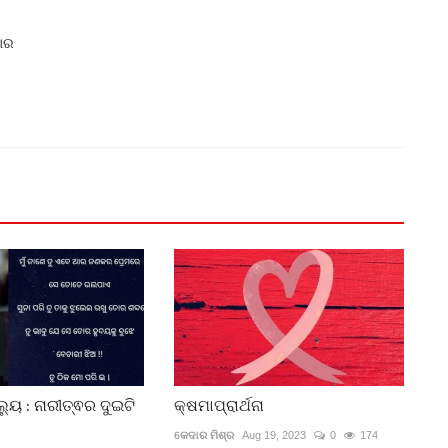
କାର
ୟୁ : ନାରୀତ୍ଵର ଦୁଇଟି
କ୍ଷମାପ୍ରାର୍ଥନା
କେଦାର ମିଶ୍ର
Aug 19, 2023
0
174