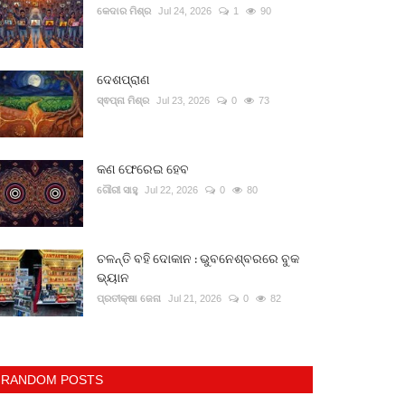
କେଦାର ମିଶ୍ର
Jul 24, 2026
1
90
ଦେଶପ୍ରାଣ
ସ୍ଵପ୍ନା ମିଶ୍ର
Jul 23, 2026
0
73
କଣ ଫେରେଇ ହେବ
ଗୌରୀ ସାହୁ
Jul 22, 2026
0
80
ଚଳନ୍ତି ବହି ଦୋକାନ : ଭୁବନେଶ୍ବରରେ ବୁକ
ଭ୍ୟାନ
ପ୍ରତୀକ୍ଷା ଜେନା
Jul 21, 2026
0
82
RANDOM POSTS