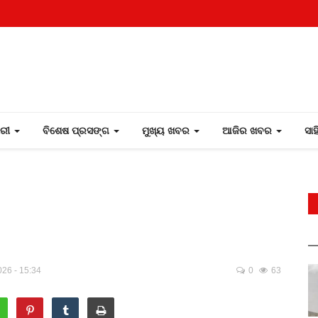
ୋରୀ
ବିଶେଷ ପ୍ରସଙ୍ଗ
ମୁଖ୍ୟ ଖବର
ଆଜିର ଖବର
ସା
026 - 15:34
0
63