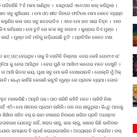
ି ପଡିରହିଛି ? ହଁ ମାମା ଜାଣିଥିବ । ସେଥିପାଇଁ ଏତେଥର କଲ୍ କରିଥିଲା ।
ଏ କ୍ଷତ ସବୁ ଶୁଖିଯାଉ । ମୋ ଓଠ ଶୀତ ଦିନରେ ଫାଟିଲେ ମାମା କେତେ ବ୍ୟସ୍ତ
କହୁଣିର କଳା ଦାଗ ସବୁ ଛଡେଇଦିଏ । ଏବେ ମୋ ହାତ ସାରା ଚିହ୍ନ । ମାଡ
ଟିକିଏ କମିଯାଉ। ମୋ ଚୁଟି ରେ କ'ଣ ସବୁ ଲଗାଏ । କୁଣ୍ଡଇ ଦିଏ ମୁଣ୍ଡ ।
ାଇଁ । ମୁଣ୍ଡ ମଝି ମଝିରୁ ଉଡ଼ିଯାଇଛି ଚୁଟି । ପ୍ରତିଦିନ କେତେ ଟଣା
 ପଟ୍ ହେଇଥିବ। ତାକୁ ବି ସେମିତି ବିଶ୍ବାସ ଦେଇ କେହି ଗୋଟାଏ ତା'
ସ ଦୁନିଆ କୁ ନେଇ ଆସିଥିବ । ହେଇ ପୁଣି ତା ଆଖିଟା ଲଗେଇ ମତେ ଦେଖୁଚି ।
ତା ଆଖି ଭିତର ଭୟ, ଘୃଣା ସବୁ ମୋ ଭଳି ଦେଖାଯାଉଚି। ଗୋଲ୍ଡି ମୁଁ ଠିକ୍
 ହଉଚି। କାନ୍ଧ କାହିଁକି କେଜାଣି କାଟୁଚି।ମୁଣ୍ଡ ରେ ପ୍ରବଳ ବ୍ୟଥା। ଗୋଡ
 ମନାକରିଛି। ଆହୁରି ପଢ। ପାଠ ସରିନି କହିଚି ମତେ। ଚାକିରି ନିଶା
ନାହିଁ ଏଠି। ମୋ ଜୀବନର ପ୍ରଥମ ଚାକିରି। ଡର ଡର ଲାଗୁଥିଲା। କିନ୍ତୁ ଆଗକୁ
ାମ ଶିଖିବା ସହିତ ବସ୍ ର କାମ ବାସନାର ନିବାରଣ କରିବା ପ୍ରତି ଅଧସ୍ତନ
ଉଦାହରଣ ଯେହେତୁ ନାହିଁ, ଖରାପ ଲାଗୁ, ଭଲ ଲାଗୁ, କାହାର କିଛି ଭାବିବାର
ଉ ସମୟରେ ବି ସ୍ପର୍ଶ କରାଯାଇପାରିବ। ଅତ୍ୟାଚାର ବି କରାଯିବ। ବାସ୍