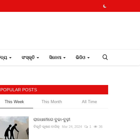
ହିତ୍ୟ
ସଂସ୍କୃତି
ସିନେମା
ଭିଡିଓ
POPULAR POSTS
This Week
This Month
All Time
ରାଜଧାନୀରେ ବୁଢା-ବୁଢ଼ୀ
ବିଭୂତି ଭୂଷଣ ବାରିକ୍
Mar 24, 2024
1
36