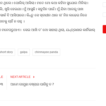
 ଥିଲେ। ପୋଲିସ୍ ଆସିଲା। ମତେ ମୋ କଥା କହିବା ସୁଯୋଗ ମିଳିଲା।
 ଖୁସି ହେଇଯା। ମୁଁ ଆସୁଛି। ସବୁଦିନ ପାଇଁ। ମୁଁ ଯିବା ଆଗରୁ ପାଖ
୍କ ବି ଆସିପାରେ। କିନ୍ତୁ ସେ ସ୍ବାଧୀନ ଥାଉ ତା' ନିଜ ଲଢେଇ ନିଜେ
କୁ ଚାହିଁ ନ ରହୁ ।
ନେପଡୁଥାଏ। ସେଇ ଆଖି ତ' ମୋ ସାହାରା ଥିଲା, ଯନ୍ତ୍ରଣାର କାର୍ନିଭାଲ୍
short story
galpa
chinmayee panda
LE
NEXT ARTICLE
୭୩
ଆମେ ଗାମୁଛା ବଞ୍ଚାଇ ପାରିବୁ ତ ?