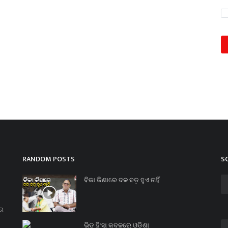
RANDOM POSTS
S
ବିକା କିଣାରେ ଦଳ ବଡ଼ ହୁଏ ନାହିଁ
ନର
ଭିଡ଼ ହିଂସା କବଳରେ ଓଡ଼ିଶା