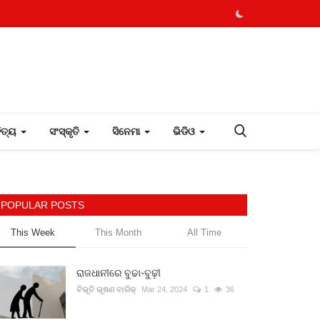
ହିତ୍ୟ
ସଂସ୍କୃତି
ସିନେମା
ଭିଡିଓ
POPULAR POSTS
This Week
This Month
All Time
ରାଜଧାନୀରେ ବୁଢା-ବୁଢ଼ୀ
ବିଭୂତି ଭୂଷଣ ବାରିକ୍
Mar 24, 2024
1
36