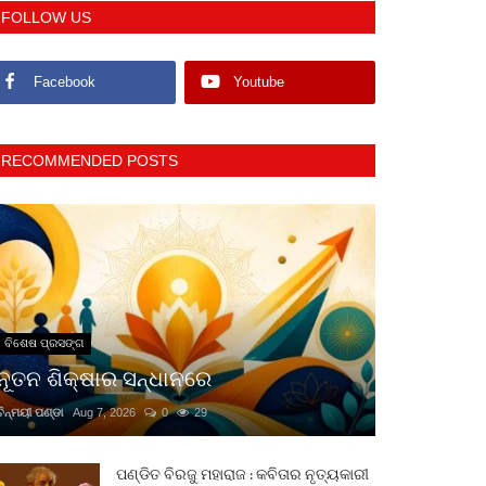
FOLLOW US
Facebook
Youtube
RECOMMENDED POSTS
ବିଶେଷ ପ୍ରସଙ୍ଗ
ନୂତନ ଶିକ୍ଷାର ସନ୍ଧାନରେ
ଚିନ୍ମୟୀ ପଣ୍ଡା
Aug 7, 2026
0
29
ପଣ୍ଡିତ ବିରଜୁ ମହାରାଜ : କବିତାର ନୃତ୍ୟକାରୀ