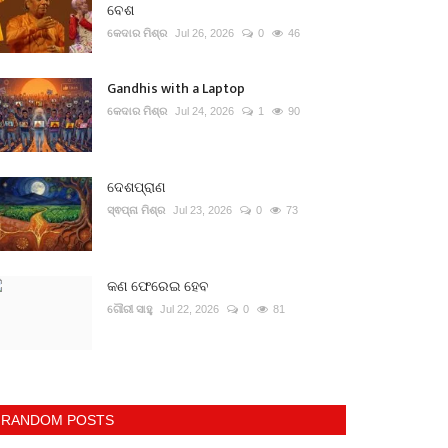
ବେଶ
କେଦାର ମିଶ୍ର
Jul 26, 2026
0
46
Gandhis with a Laptop
କେଦାର ମିଶ୍ର
Jul 24, 2026
1
90
ଦେଶପ୍ରାଣ
ସ୍ଵପ୍ନା ମିଶ୍ର
Jul 23, 2026
0
73
କଣ ଫେରେଇ ହେବ
ଗୌରୀ ସାହୁ
Jul 22, 2026
0
81
RANDOM POSTS