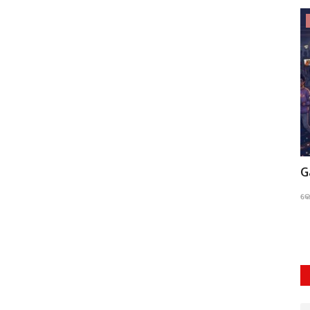
ଭିଡିଓ
ୀୟ ଗରିମା
ସମତା ଲାଇଭ୍-୫୭୮
G
ସମତା
Jun 7, 2026
0
30
କେ