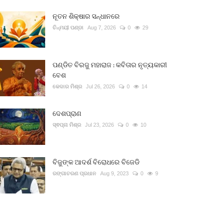
ନୂତନ ଶିକ୍ଷାର ସନ୍ଧାନରେ
ଚିନ୍ମୟୀ ପଣ୍ଡା
Aug 7, 2026
0
29
ପଣ୍ଡିତ ବିରଜୁ ମହାରାଜ : କବିତାର ନୃତ୍ୟକାରୀ
ବେଶ
କେଦାର ମିଶ୍ର
Jul 26, 2026
0
14
ଦେଶପ୍ରାଣ
ସ୍ଵପ୍ନା ମିଶ୍ର
Jul 23, 2026
0
10
ବିଜୁଙ୍କ ଆଦର୍ଶ ବିରୋଧରେ ବିଜେଡି
ରଙ୍ଗାଚରଣ ପ୍ରଧାନ
Aug 9, 2023
0
9