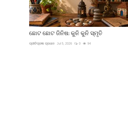
ଛୋଟ ଛୋଟ ଜିନିଷ: କୁନି କୁନି ସ୍ମୃତି
ପ୍ରୀତିପ୍ରଜ୍ଞା ପ୍ରଧାନ
Jul 5, 2026
0
94