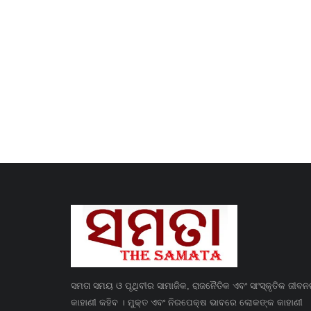
ସମତା ସମୟ ଓ ପୃଥିବୀର ସାମାଜିକ, ରାଜନୈତିକ ଏବଂ ସାଂସ୍କୃତିକ ଜୀବ
କାହାଣୀ କହିବ । ମୁକ୍ତ ଏବଂ ନିରପେକ୍ଷ ଭାବରେ ଲୋକଙ୍କ କାହାଣୀ