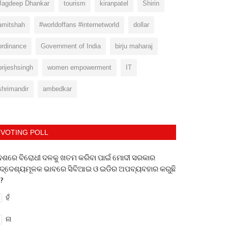
Jagdeep Dhankar
tourism
kiranpatel
Shirin
amitshah
#worldoffans #internetworld
dollar
ordinance
Government of India
birju maharaj
brijeshsingh
women empowerment
IT
shrimandir
ambedkar
VOTING POLL
େଶରେ ବିରୋଧୀ ଦଳକୁ ଖତମ କରିବା ପାଇଁ ମୋଦୀ ସରକାର
ଦ୍ଦେଶ୍ୟମୂଳକ ଭାବରେ ସିବିଆଇ ଓ ଇଡିର ଅପବ୍ୟବହାର କରୁଛି
 ?
ହଁ
ନା