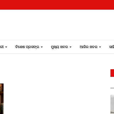
ୋରୀ
ବିଶେଷ ପ୍ରସଙ୍ଗ
ମୁଖ୍ୟ ଖବର
ଆଜିର ଖବର
ସା