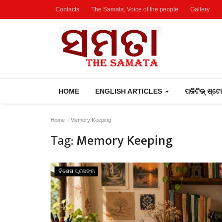
Contacts
The Samata, Voice of the people
Gallery
HOME
ENGLISH ARTICLES
ପଜିଟିଭ୍ ଷ୍ଟ
Home
Memory Keeping
Tag:
Memory Keeping
ବିଶେଷ ପ୍ରସଙ୍ଗ