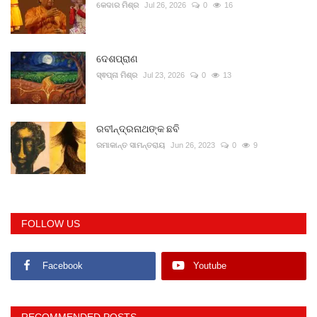
କେଦାର ମିଶ୍ର
Jul 26, 2026
0
16
ଦେଶପ୍ରାଣ
ସ୍ଵପ୍ନା ମିଶ୍ର
Jul 23, 2026
0
13
ରବୀନ୍ଦ୍ରନାଥଙ୍କ ଛବି
ରମାକାନ୍ତ ସାମନ୍ତରାୟ
Jun 26, 2023
0
9
FOLLOW US
Facebook
Youtube