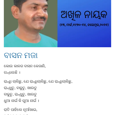
Gallery
ଆଜିର ଖବର
ସାହିତ୍ୟ
ସଂସ୍କୃତି
ବାସନ ମଜା
ସିନେମା
କୋଉ କାଳର ବାସନ କେଜାଣି,
ଗନ୍ଧଉଛି ।
ଭିଡିଓ
ରାନ୍ଧି ଚାଲିଛୁ, ଯେ ରାନ୍ଧିଚାଲିଛୁ, ଯେ ରାନ୍ଧିଚାଲିଛୁ,
ରାନ୍ଧୁଚୁ, ବାଢୁଚୁ, ଖାଉଚୁ
ବାଢୁଚୁ, ରାନ୍ଧୁଚୁ, ଖାଉଚୁ
ଧୁଆ ନାଇଁ କି ରୁଆ ନାଇଁ ।
ରାତି ପାହିଲେ ନୂଆଁଖାଇ,