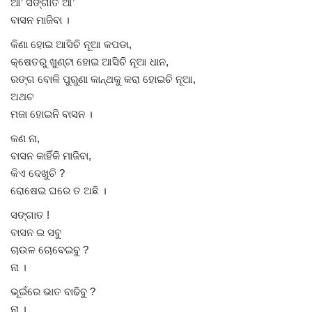
ଆ’ ସଙ୍ଗାତ ଆ’
ବାସନ ମାଜିବା ।
କିଣା ହୋଇ ଆସିଚି ନୂଆ କପଡା,
କ୍ଷେତରୁ ଖୁଣ୍ଟା ହୋଇ ଆସିଚି ନୂଆ ଧାନ,
ରଙ୍ଗ ବୋଳି ପୁରୁଣା କାନ୍ଥକୁ କରା ହୋଇଚି ନୂଆ,
ଅଥଚ
ମଜା ହୋଇନି ବାସନ ।
କଣ ନା,
ବାସନ କାହିଁକି ମାଜିବା,
କିଏ ଦେଖୁଚି ?
ରୋଷେଇ ଘରେ ତ ଅଛି ।
ସଙ୍ଗାତ !
ବାସନ ଇ ସବୁ
ଚାଉଳ ଚୋବେଇବୁ ?
ନା ।
ଭୂଇଁରେ ଭାତ ବାଢିବୁ ?
ନା ।