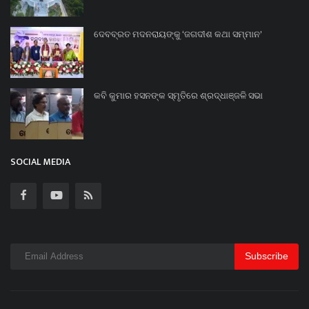
ଦେବବ୍ରତ ମଦନରାୟଙ୍କୁ ‘ଜଗଦୀଶ କଥା ସମ୍ମାନ’
କବି କୁମାର ହସନଙ୍କ ସ୍ମୃତିରେ ଶ୍ରଦ୍ଧାଞ୍ଜଳି ସଭା
SOCIAL MEDIA
Subscribe