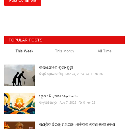
Post Comment
POPULAR POSTS
This Week
This Month
All Time
ରାଜଧାନୀରେ ବୁଢା-ବୁଢ଼ୀ
ବିଭୂତି ଭୂଷଣ ବାରିକ୍
Mar 24, 2024
1
36
ନୂତନ ଶିକ୍ଷାର ସନ୍ଧାନରେ
ଚିନ୍ମୟୀ ପଣ୍ଡା
Aug 7, 2026
0
23
ପଣ୍ଡିତ ବିରଜୁ ମହାରାଜ : କବିତାର ନୃତ୍ୟକାରୀ ବେଶ