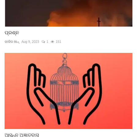
ପ୍ରଶ୍ନ
ଜାକିର ଖାନ୍
Aug 9, 2023
1
151
ଆସନ୍ନ ଅଜ୍ଞାତବାସ