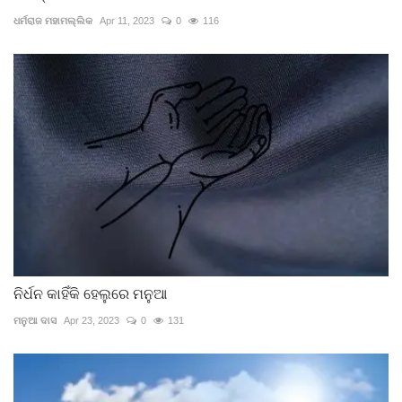
ଧର୍ମରାଜ ମହାମଲ୍ଲିକ
Apr 11, 2023
0
116
ନିର୍ଧନ କାହିଁକି ହେଲୁରେ ମନୁଆ
ମନୁଆ ଦାସ
Apr 23, 2023
0
131