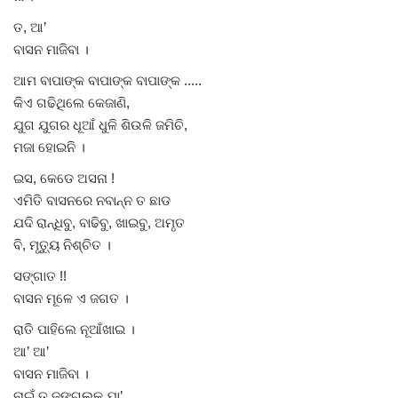
ତ, ଆ’
ବାସନ ମାଜିବା ।
ଆମ ବାପାଙ୍କ ବାପାଙ୍କ ବାପାଙ୍କ .....
କିଏ ଗଢିଥିଲେ କେଜାଣି,
ଯୁଗ ଯୁଗର ଧୂଆଁ ଧୁଳି ଶିଉଳି ଜମିଚି,
ମଜା ହୋଇନି ।
ଇସ, କେଡେ ଅସନା !
ଏମିତି ବାସନରେ ନବାନ୍ନ ତ ଛାଡ
ଯଦି ରାନ୍ଧିବୁ, ବାଢିବୁ, ଖାଇବୁ, ଅମୃତ
ବି, ମୃତ୍ୟୁ ନିଶ୍ଚିତ ।
ସଙ୍ଗାତ !!
ବାସନ ମୂଳେ ଏ ଜଗତ ।
ରାତି ପାହିଲେ ନୂଆଁଖାଇ ।
ଆ’ ଆ’
ବାସନ ମାଜିବା ।
ନାଇଁ ତ ଜଙ୍ଗଲକୁ ଯା’