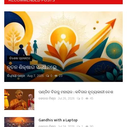
RECOMMENDED POSTS
ବିଶେଷ ପ୍ରସଙ୍ଗ
ନୂତନ ଶିକ୍ଷାର ସନ୍ଧାନରେ
ଚିନ୍ମୟୀ ପଣ୍ଡା
Aug 7, 2026
0
23
ପଣ୍ଡିତ ବିରଜୁ ମହାରାଜ : କବିତାର ନୃତ୍ୟକାରୀ ବେଶ
କେଦାର ମିଶ୍ର
Jul 26, 2026
0
45
Gandhis with a Laptop
କେଦାର ମିଶ୍ର
Jul 24, 2026
1
90