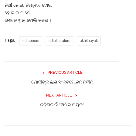
ନିଆଁ ହୋଇ, ନିଃଶ୍ଵାସ ହୋଇ
ହେ ଭାଇ ମାନେ
ମୋତେ ଖୁନୀ ବୋଲି କହନା ।
Tags:
odiapoem
odialiterature
akhilnayak
PREVIOUS ARTICLE
ମୋଦୀଙ୍କ ଲାଗି ସଂକଟମୋଚନ ନବୀନ
NEXT ARTICLE
କବିତାର ନାଁ "ଅଖିଳ ନାୟକ"