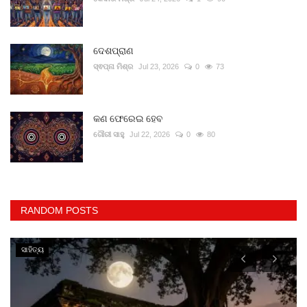
ଦେଶପ୍ରାଣ
ସ୍ଵପ୍ନା ମିଶ୍ର
Jul 23, 2026
0
73
କଣ ଫେରେଇ ହେବ
ଗୌରୀ ସାହୁ
Jul 22, 2026
0
80
RANDOM POSTS
ସାହିତ୍ୟ