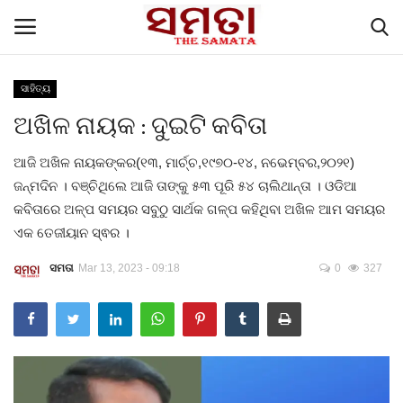
ସାହିତ୍ୟ
ଅଖିଳ ନାୟକ : ଦୁଇଟି କବିତା
Home
ଆଜି ଅଖିଳ ନାୟକଙ୍କର(୧୩, ମାର୍ଚ୍ଚ,୧୯୭୦-୧୪, ନଭେମ୍ବର,୨୦୨୧)
Contacts
ଜନ୍ମଦିନ । ବଞ୍ଚିଥିଲେ ଆଜି ତାଙ୍କୁ ୫୩ ପୂରି ୫୪ ଚାଲିଥାନ୍ତା । ଓଡିଆ
କବିତାରେ ଅଳ୍ପ ସମୟର ସବୁଠୁ ସାର୍ଥକ ଗଳ୍ପ କହିଥିବା ଅଖିଳ ଆମ ସମୟର
English Articles
ଏକ ତେଜୀୟାନ ସ୍ଵର ।
ପଜିଟିଭ୍ ଷ୍ଟୋରୀ
ସମତା
Mar 13, 2023 - 09:18
0
327
ବିଶେଷ ପ୍ରସଙ୍ଗ
The Samata, Voice of the people
ମୁଖ୍ୟ ଖବର