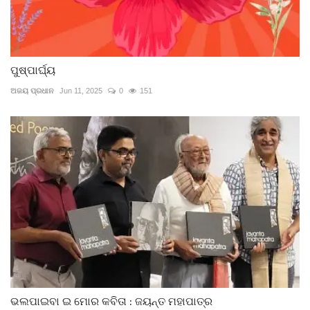
ପୁଷ୍ପାର୍ଘ୍ୟ
ଅଜୟ ପ୍ରଧାନ
Jun 11, 2025
0
151
ଭଲପାଇବା ଇ ମୋର କବିତା : ଜୟନ୍ତ ମହାପାତ୍ର