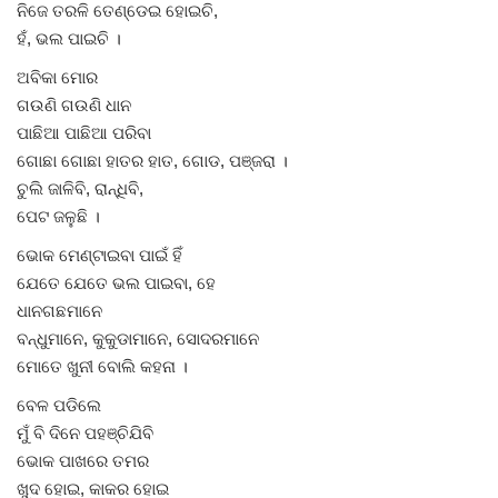
ନିଜେ ତରଳି ତେଣ୍ଡେଇ ହୋଇଚି,
ହଁ, ଭଲ ପାଇଚି ।
ଅବିକା ମୋର
ଗଉଣି ଗଉଣି ଧାନ
ପାଛିଆ ପାଛିଆ ପରିବା
ଗୋଛା ଗୋଛା ହାତର ହାତ, ଗୋଡ, ପଞ୍ଜରା ।
ଚୁଲି ଜାଳିବି, ରାନ୍ଧିବି,
ପେଟ ଜଳୁଛି ।
ଭୋକ ମେଣ୍ଟାଇବା ପାଇଁ ହିଁ
ଯେତେ ଯେତେ ଭଲ ପାଇବା, ହେ
ଧାନଗଛମାନେ
ବନ୍ଧୁମାନେ, କୁକୁଡାମାନେ, ସୋଦରମାନେ
ମୋତେ ଖୁନୀ ବୋଲି କହନା ।
ବେଳ ପଡିଲେ
ମୁଁ ବି ଦିନେ ପହଞ୍ଚିଯିବି
ଭୋକ ପାଖରେ ତମର
ଖୁଦ ହୋଇ, କାକର ହୋଇ