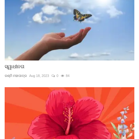
ସ୍ୱାଧୀନତା
ରଶ୍ମି ମହାପାତ୍ର
Aug 18, 2023
0
84