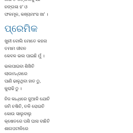
ନଙ୍ଗଳା ହ’ ଓ
ଫଳମୂଳ, କଞ୍ଚାମାଂସ ଖା’ ।
ପ୍ରେମିକ
ଖୁନୀ ବୋଲି ମୋତେ କହନା
ତମାମ ଜୀବନ
କେବଳ ଭଲ ପାଇଛି ମୁଁ ।
ଭଲପାଇବା ଶିଖିଚି
ଲାଉମନ୍ଦାରେ
ପାଣି ଢାଳୁଥିବା ହାତ ଠୁ,
କୁରାଢି ଠୁ ।
ନିଜ କାନ୍ଧରେ ଜୁଆଳି ଯୋଚି
ଜମି ଚଷିଚି, ତଳି ରୋଇଚି
କୋଉ ସାଲୁବାଲୁ
କ୍ଷେତରେ ପଶି ଘାସ ବାଛିଚି
ଶାଗପଟାଳିରେ