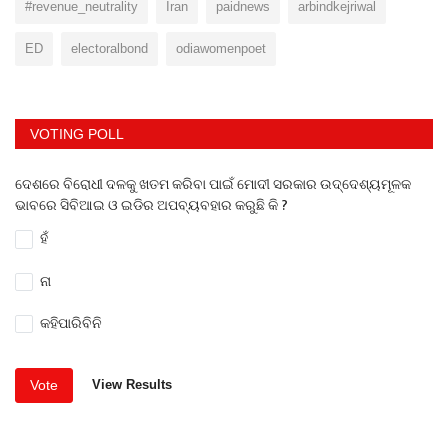
#revenue_neutrality
Iran
paidnews
arbindkejriwal
ED
electoralbond
odiawomenpoet
VOTING POLL
ଦେଶରେ ବିରୋଧୀ ଦଳକୁ ଖତମ କରିବା ପାଇଁ ମୋଦୀ ସରକାର ଉଦ୍ଦେଶ୍ୟମୂଳକ
ଭାବରେ ସିବିଆଇ ଓ ଇଡିର ଅପବ୍ୟବହାର କରୁଛି କି ?
ହଁ
ନା
କହିପାରିବିନି
Vote
View Results