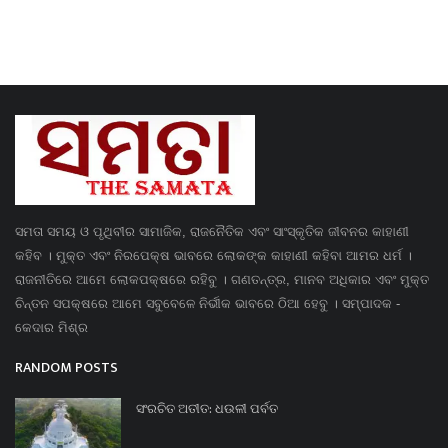
ସମତା ସମୟ ଓ ପୃଥିବୀର ସାମାଜିକ, ରାଜନୈତିକ ଏବଂ ସାଂସ୍କୃତିକ ଜୀବନର କାହାଣୀ
କହିବ । ମୁକ୍ତ ଏବଂ ନିରପେକ୍ଷ ଭାବରେ ଲୋକଙ୍କ କାହାଣୀ କହିବା ଆମର ଧର୍ମ ।
ରାଜନୀତିରେ ଆମେ ଲୋକପକ୍ଷରେ ରହିବୁ । ଗଣତନ୍ତ୍ର, ମାନବ ଅଧିକାର ଏବଂ ମୁକ୍ତ
ଚିନ୍ତନ ସପକ୍ଷରେ ଆମେ ସବୁବେଳେ ନିର୍ଭୀକ ଭାବରେ ଠିଆ ହେବୁ । ସମ୍ପାଦକ -
କେଦାର ମିଶ୍ର
RANDOM POSTS
ସଂରଚିତ ଅତୀତ: ଧଉଳୀ ପର୍ବତ