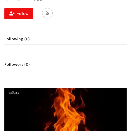
Gallery
Follow
ଆଜିର ଖବର
Following (0)
ସାହିତ୍ୟ
ସଂସ୍କୃତି
Followers (0)
ସିନେମା
ଭିଡିଓ
ସାହିତ୍ୟ