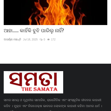
ଆହା...... କାହିଁକି ବୁଝି ପାରିଲୁ ନାହିଁ?
ଅପର୍ଣ୍ଣା ମହାନ୍ତି
Jul 18, 2025
0
172
ସମତା ସମୟ ଓ ପୃଥିବୀର ସାମାଜିକ, ରାଜନୈତିକ ଏବଂ ସାଂସ୍କୃତିକ ଜୀବନର କାହାଣୀ
କହିବ । ମୁକ୍ତ ଏବଂ ନିରପେକ୍ଷ ଭାବରେ ଲୋକଙ୍କ କାହାଣୀ କହିବା ଆମର ଧର୍ମ ।