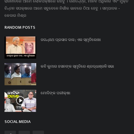
ରାଜନୀତିରେ ଆମେ ଲୋକପକ୍ଷରେ ରହିବୁ । ଗଣତନ୍ତ୍ର, ମାନବ ଅଧିକାର ଏବଂ ମୁକ୍ତ
ଚିନ୍ତନ ସପକ୍ଷରେ ଆମେ ସବୁବେଳେ ନିର୍ଭୀକ ଭାବରେ ଠିଆ ହେବୁ । ସମ୍ପାଦକ -
କେଦାର ମିଶ୍ର
RANDOM POSTS
ଜଗନ୍ନାଥ ପ୍ରସାଦ ଦାସ ; ଏକ ସ୍ମୃତିଲେଖା
କବି କୁମାର ହସନଙ୍କ ସ୍ମୃତିରେ ଶ୍ରଦ୍ଧାଞ୍ଜଳି ସଭା
ମୋଦିଙ୍କ ପରୀକ୍ଷା
SOCIAL MEDIA