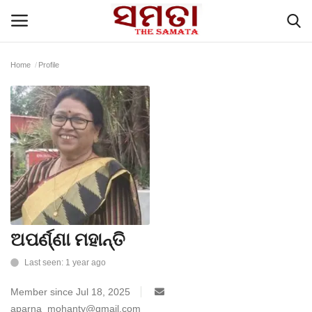
Home
Profile
Home
Contacts
English Articles
ପଜିଟିଭ୍ ଷ୍ଟୋରୀ
ଅପର୍ଣ୍ଣା ମହାନ୍ତି
ବିଶେଷ ପ୍ରସଙ୍ଗ
Last seen: 1 year ago
The Samata, Voice of the people
Member since Jul 18, 2025
ମୁଖ୍ୟ ଖବର
aparna_mohanty@gmail.com