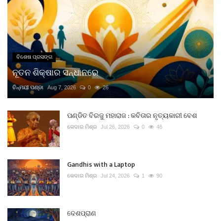
ବିଶେଷ ପ୍ରସଙ୍ଗ
ନୂତନ ଶିକ୍ଷାର ସନ୍ଧାନରେ
ଚିନ୍ମୟୀ ପଣ୍ଡା
Aug 7, 2026
0
26
ପଣ୍ଡିତ ବିରଜୁ ମହାରାଜ : କବିତାର ନୃତ୍ୟକାରୀ ବେଶ
କେଦାର ମିଶ୍ର
Jul 26, 2026
0
46
Gandhis with a Laptop
କେଦାର ମିଶ୍ର
Jul 24, 2026
1
90
ଦେଶପ୍ରାଣ