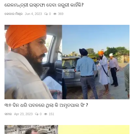
ରେଳମନ୍ତ୍ରୀ ଇସ୍ତଫା ଦେବା ଜରୁରୀ କାହିଁକି?
କେଦାର ମିଶ୍ର
Jun 4, 2023
0
369
୩୭ ଦିନ ଧରି ପବନରେ ଥିଲା କି ଅମୃତପାଲ ସିଂ ?
ସମତା
Apr 23, 2023
0
151