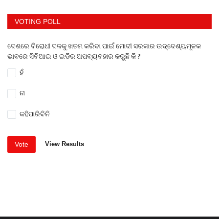
VOTING POLL
ଦେଶରେ ବିରୋଧୀ ଦଳକୁ ଖତମ କରିବା ପାଇଁ ମୋଦୀ ସରକାର ଉଦ୍ଦେଶ୍ୟମୂଳକ
ଭାବରେ ସିବିଆଇ ଓ ଇଡିର ଅପବ୍ୟବହାର କରୁଛି କି ?
ହଁ
ନା
କହିପାରିବିନି
Vote
View Results