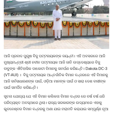
Gallery
ଆଜିର ଖବର
ସାହିତ୍ୟ
ସଂସ୍କୃତି
ଆଜି ପ୍ରବାଦ ପୁରୁଷ ବିଜୁ ପଟ୍ଟନାୟକଙ୍କ ଜୟନ୍ତୀ। ଏହି ଅବସରରେ ଆଜି
ମୁଖ୍ୟମନ୍ତ୍ରୀ ଶ୍ରୀ ନବୀନ ପଟ୍ଟନାୟକ ଆଜି ଜାତି ଉଦ୍ଦେଶ୍ୟରେ ବିଜୁ
ସିନେମା
ବାବୁଙ୍କ ଐତିହାସିକ ଡାକୋଟା ବିମାନକୁ ସମର୍ପଣ କରିଛନ୍ତି। Dakota DC-3
(VT-AUI) । ବିଜୁ ପଟ୍ଟନାୟକ ଆନ୍ତର୍ଜାତିକ ବିମାନ ବନ୍ଦରରେ ଏହି ବିମାନକୁ
ଭିଡିଓ
ଆଜି ସର୍ବସାଧାରଣଙ୍କ ପାଇଁ, ଓଡ଼ିଆ ମାନଙ୍କ ପାଇଁ ଓ ସାରା ଦେଶ ବାସୀଙ୍କ
ପାଇଁ ସମର୍ପିତ କରିଛନ୍ତି।
ସୂଚନା ଯୋଗ୍ୟ ଯେ ଏହି ବିମାନ କଲିକତା ବିମାନ ବନ୍ଦର ରେ ବର୍ଷ ବର୍ଷ ଧରି
ପରିତ୍ୟକ୍ତ ଅବସ୍ଥାରେ ଥିଲା। ରାଜ୍ୟ ସରକାରଙ୍କ ଉଦ୍ୟମରେ ଏହାକୁ
ଭୁବନେଶ୍ବର ବିମାନ ବନ୍ଦରକୁ ଅଣା ଯାଇ ମରାମତି କରାଯାଇ ସମ୍ପୂର୍ଣ୍ଣ ନୂଆ