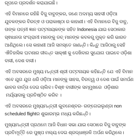
ରୂପରେ ପ୍ରଦର୍ଶନ କରାଯାଇଛି।
ଏହି ବିମାନରେ ରହିଛି ବିଜୁ ବାବୁଙ୍କର, ଜଣେ ଅଦମ୍ୟ ସାହସୀ ଓଡ଼ିଆ
ଯୁବକଙ୍କର ବିରତ୍ଵ ଓ ପରାକାଷ୍ଠା ର କାହାଣୀ। ଏହି ବିମାନରେ ବିଜୁ ବାବୁ,
ତାଙ୍କ ପତ୍ନୀ ଜ୍ଞାନ ପଟ୍ଟନାୟକଙ୍କ ସହିତ Indonesia ଯାଇ ସେଠାକାର
ସ୍ଵାଧନତା ସଂଗ୍ରାମୀ ମାନଙ୍କୁ ଡଚ୍ ମାନଙ୍କ କବଳରୁ ମୁକ୍ତ କରି ଭାରତ
ଆଣିଥିଲେ। ସେ କାହାଣୀ ଆଜି ସମସ୍ତେ ଜାଣନ୍ତି। କିନ୍ତୁ ଆଜିଠାରୁ ସେହି
ଐତିହାସିକ ଘଟଣାର ଜୀବନ୍ତ ସାକ୍ଷୀ କୁ ଦେଖିବାର ସୁଯୋଗ ପାଇବେ ଓଡ଼ିଶା
ବାସୀ, ଦେଶ ବାସୀ।
ଏହି ଅବସରରେ ମୁଖ୍ୟ ମନ୍ତ୍ରୀ ଶ୍ରୀ ପଟ୍ଟନାୟକ କହିଛନ୍ତି ଯେ ଏହି ବିମାନ
ଏବେ ଯୁଗ ଯୁଗ ଧରି ଓଡ଼ିଆ ମାନଙ୍କୁ ସାହସ, ବିରତ୍ୱ ଓ ଦେଶ ପାଇଁ ସମର୍ପଣ
ଭାବର ବାର୍ତ୍ତା ଦେଇ ଚାଲିବ। ବିଶ୍ଵ ବାସୀଙ୍କ ସମ୍ମୁଖରେ ଓଡ଼ିଶାର
ମର୍ଯ୍ୟାଦାକୁ ପ୍ରତିଷ୍ଠିତ କରିବ ।
ଏହି ଅବସରରେ ମୁଖ୍ୟମନ୍ତ୍ରୀ ଭୁବନେଶ୍ବର- ରଙ୍ଗେଇଲୁଣ୍ଡା non
scheduled flightର ଶୁଭାରମ୍ଭ ମଧ୍ୟ କରିଛନ୍ତି।
ମୁଖ୍ୟମନ୍ତ୍ରୀ ପ୍ରଥମେ ଆଜି ବିଧାନ ସଭା ଯାଇ ସେଠାରେ ବିଜୁ ବାବୁଙ୍କ
ପ୍ରତିମୂର୍ତ୍ତି ରେ ପୁଷ୍ପ ମଲ୍ୟ ଦେଇ ଶ୍ରଦ୍ଧାଞ୍ଜଳି ଅର୍ପଣ କରିଥିଲେ।