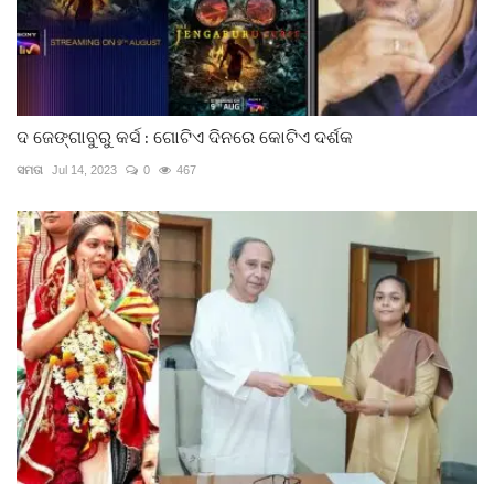
ଦ ଜେଙ୍ଗାବୁରୁ କର୍ସ : ଗୋଟିଏ ଦିନରେ କୋଟିଏ ଦର୍ଶକ
ସମତା
Jul 14, 2023
0
467