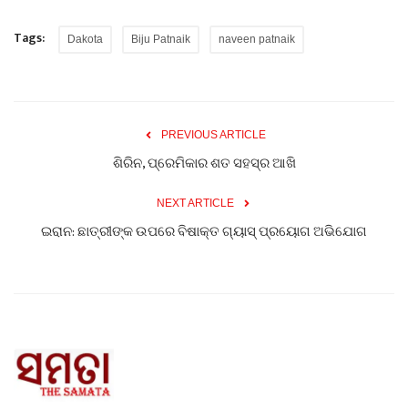
Tags:
Dakota
Biju Patnaik
naveen patnaik
PREVIOUS ARTICLE
ଶିରିନ, ପ୍ରେମିକାର ଶତ ସହସ୍ର ଆଖି
NEXT ARTICLE
ଇରାନ: ଛାତ୍ରୀଙ୍କ ଉପରେ ବିଷାକ୍ତ ଗ୍ୟାସ୍ ପ୍ରୟୋଗ ଅଭିଯୋଗ