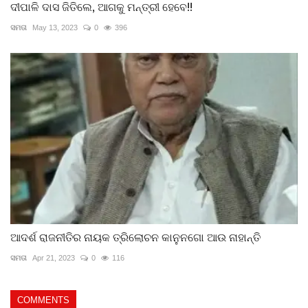
ଦୀପାଳି ଦାସ ଜିତିଲେ, ଆଗକୁ ମନ୍ତ୍ରୀ ହେବେ!!
ସମତା
May 13, 2023
0
396
ଆଦର୍ଶ ରାଜନୀତିର ନାୟକ ତ୍ରିଲୋଚନ କାନୁନଗୋ ଆଉ ନାହାନ୍ତି
ସମତା
Apr 21, 2023
0
116
COMMENTS