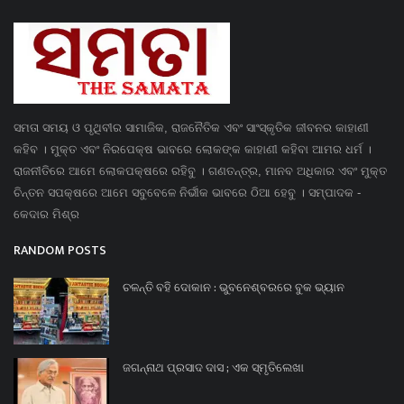
ସମତା ସମୟ ଓ ପୃଥିବୀର ସାମାଜିକ, ରାଜନୈତିକ ଏବଂ ସାଂସ୍କୃତିକ ଜୀବନର କାହାଣୀ
କହିବ । ମୁକ୍ତ ଏବଂ ନିରପେକ୍ଷ ଭାବରେ ଲୋକଙ୍କ କାହାଣୀ କହିବା ଆମର ଧର୍ମ ।
ରାଜନୀତିରେ ଆମେ ଲୋକପକ୍ଷରେ ରହିବୁ । ଗଣତନ୍ତ୍ର, ମାନବ ଅଧିକାର ଏବଂ ମୁକ୍ତ
ଚିନ୍ତନ ସପକ୍ଷରେ ଆମେ ସବୁବେଳେ ନିର୍ଭୀକ ଭାବରେ ଠିଆ ହେବୁ । ସମ୍ପାଦକ -
କେଦାର ମିଶ୍ର
RANDOM POSTS
ଚଳନ୍ତି ବହି ଦୋକାନ : ଭୁବନେଶ୍ବରରେ ବୁକ ଭ୍ୟାନ
ଜଗନ୍ନାଥ ପ୍ରସାଦ ଦାସ ; ଏକ ସ୍ମୃତିଲେଖା