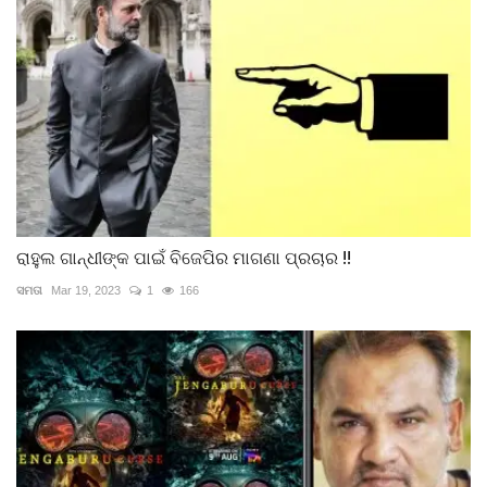
ରାହୁଲ ଗାନ୍ଧୀଙ୍କ ପାଇଁ ବିଜେପିର ମାଗଣା ପ୍ରଚାର !!
ସମତା
Mar 19, 2023
1
166