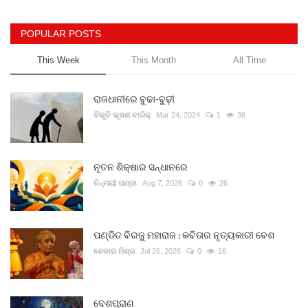
POPULAR POSTS
This Week
This Month
All Time
ରାଜଧାନୀରେ ବୁଢା-ବୁଢ଼ୀ
ବିଭୂତି ଭୂଷଣ ବାରିକ୍
Mar 24, 2024
1
36
ନୂତନ ଶିକ୍ଷାର ସନ୍ଧାନରେ
ଚିନ୍ମୟୀ ପଣ୍ଡା
Aug 7, 2026
0
26
ପଣ୍ଡିତ ବିରଜୁ ମହାରାଜ : କବିତାର ନୃତ୍ୟକାରୀ ବେଶ
କେଦାର ମିଶ୍ର
Jul 26, 2026
0
16
ଦେଶପ୍ରାଣ