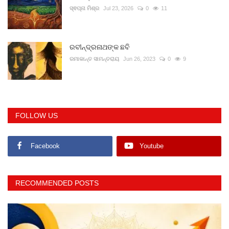
ସ୍ଵପ୍ନା ମିଶ୍ର
Jul 23, 2026
0
11
ରବୀନ୍ଦ୍ରନାଥଙ୍କ ଛବି
ରମାକାନ୍ତ ସାମନ୍ତରାୟ
Jun 26, 2023
0
9
FOLLOW US
Facebook
Youtube
RECOMMENDED POSTS