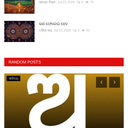
ସ୍ଵପ୍ନା ମିଶ୍ର
Jul 23, 2026
0
73
କଣ ଫେରେଇ ହେବ
ଗୌରୀ ସାହୁ
Jul 22, 2026
0
81
RANDOM POSTS
ସାହିତ୍ୟ