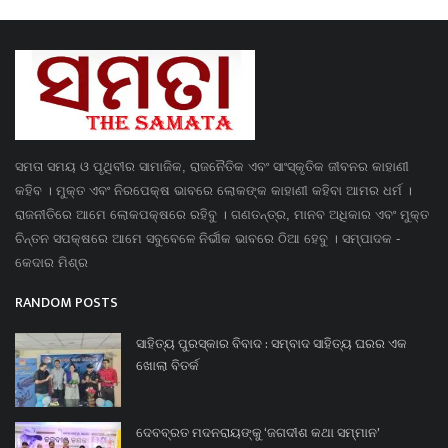
ସମତା ସମୟ ଓ ପୃଥିବୀର ସାମାଜିକ, ରାଜନୈତିକ ଏବଂ ସାଂସ୍କୃତିକ ଜୀବନର କାହାଣୀ
କହିବ । ମୁକ୍ତ ଏବଂ ନିରପେକ୍ଷ ଭାବରେ ଲୋକଙ୍କ କାହାଣୀ କହିବା ଆମର ଧର୍ମ ।
ରାଜନୀତିରେ ଆମେ ଲୋକପକ୍ଷରେ ରହିବୁ । ଗଣତନ୍ତ୍ର, ମାନବ ଅଧିକାର ଏବଂ ମୁକ୍ତ
ଚିନ୍ତନ ସପକ୍ଷରେ ଆମେ ସବୁବେଳେ ନିର୍ଭୀକ ଭାବରେ ଠିଆ ହେବୁ । ସମ୍ପାଦକ -
କେଦାର ମିଶ୍ର
RANDOM POSTS
ସାହିତ୍ୟ ପୁରସ୍କାର ବିବାଦ : ସମ୍ବାଦ ସାହିତ୍ୟ ଘରର ଏକ
ଖୋଲା ବିତର୍କ
ଦେବବ୍ରତ ମଦନରାୟଙ୍କୁ ‘ଜଗଦୀଶ କଥା ସମ୍ମାନ’