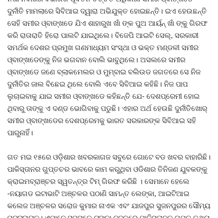
ଦୁର୍ନୀତି ମାମଲାରେ ସିବିଆଇ ଦ୍ୱାରା ଅଭିଯୁକ୍ତ ହୋଇଛନ୍ତି। ଇଏ ହେଉଛନ୍ତି
ସେହି ସମୀର ଓ୍ବାଙ୍ଖଡେ ଯିଏ ଶାହାରୁଖ ଖାଁ ଙ୍କ ପୁଅ ଆର୍ୟନ୍ ଖାଁ ଙ୍କୁ ଗିରଫ
କରି ରାତାରାତି ହିରୋ ପାଲଟି ଯାଇଥିଲେ। ବିଜେପି ଆଇଟି ସେଲ୍, ସରକାରୀ
ସମର୍ଥକ ଦେଶର ପ୍ରମୁଖ ଗଣମାଧ୍ୟମ ସଂସ୍ଥା ଓ ଭକ୍ତ ମଣ୍ଡଳୀ ସମୀର
ଓ୍ବାଙ୍ଖଡେଙ୍କୁ ନିଜ ଭଗବାନ ବୋଲି ଭାବୁଥିଲେ। ଅସଲରେ ସମୀର
ଓ୍ବାଙ୍ଖଡେ ଜଣେ ବ୍ଲାକମେଲର ଓ ମୁମ୍ବାଇ ବଲିଉଡ ଜଗତରେ ସେ ନିଜ
ଦୁର୍ନୀତିର ଜାଲ ବିଛେଇ ଥିଲେ ବୋଲି ଏବେ ସିବିଆଇ କହିଛି। ନିଜ ପାପ
ଲୁଚାଇବାକୁ ଯାଇ ସମୀର ଓ୍ବାଙ୍ଖଡେ କହିଛନ୍ତି ଯେ- ଦେଶପ୍ରେମୀ ହୋଇ
ଥିବାରୁ ତାଙ୍କୁ ଏ ଦଣ୍ଡ ଭୋଗିବାକୁ ପଡୁଛି। ଏହାର ଅର୍ଥ ହେଉଛି ଦୁର୍ନୀତିଖୋର୍
ସମୀର ଓ୍ବାଙ୍ଖଡେର ଦେଶପ୍ରେମକୁ ଭାରତ ସରକାରଙ୍କ ସିବିଆଇ ସହି
ପାରୁନାହିଁ।
ଗତ ମଇ ୧୫ରେ ଓଡ଼ିଶାର ଖବରକାଗଜ ସବୁରେ ଗୋଟେ ବଡ ଖବର ବାହାରିଛି।
ପାକିସ୍ତାନର ଗୁପ୍ତଚର ଭାବରେ କାମ କରୁଥିବା ଓଡିଶାର ତିନିଜଣ ଯୁବକଙ୍କୁ
କ୍ରାଇମବ୍ରାଞ୍ଚର ସ୍ୱତନ୍ତ୍ର ଟିମ୍ ଗିରଫ କରିଛି ‌। ସେମାନେ ହେଲେ
-ନୟାଗଡ ଇଟାଭାଟି ଅଞ୍ଚଳର ପଠାଣି ସାମନ୍ତ ଲେଙ୍କା, ଆଇଟିଆଇ
କଲେଜ ଅଞ୍ଚଳର ସରୋଜ କୁମାର ନାଏକ ଏବଂ ଯାଜପୁର ସୁଜନପୁରର ସୌମ୍ୟ
ପଟ୍ଟନାୟକ। ଏମାନେ ସମସ୍ତେ ଟଙ୍କା ବଦଳରେ ପାକିସ୍ତାନକୁ ଗୁପ୍ତ ତଥ୍ୟ