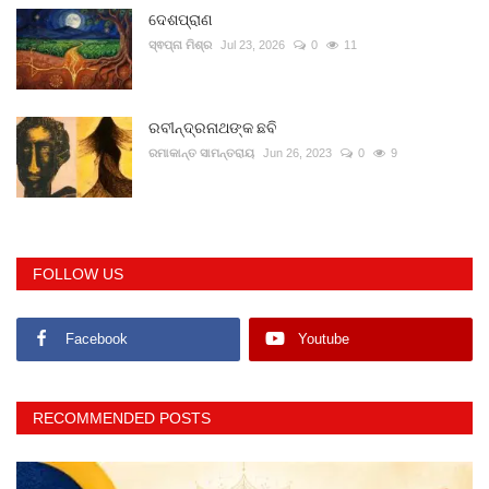
ଦେଶପ୍ରାଣ
ସ୍ଵପ୍ନା ମିଶ୍ର
Jul 23, 2026
0
11
ରବୀନ୍ଦ୍ରନାଥଙ୍କ ଛବି
ରମାକାନ୍ତ ସାମନ୍ତରାୟ
Jun 26, 2023
0
9
FOLLOW US
Facebook
Youtube
RECOMMENDED POSTS