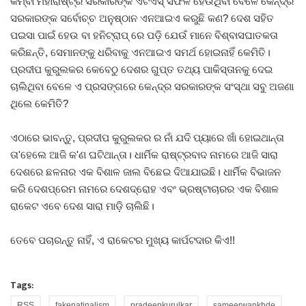
କିମ୍ବା ମହାରାଷ୍ଟ୍ର ସରକାରଙ୍କ ଏଟିଏସ୍ ସଫଳ ହେଉଥିବା ବେଳେ କେନ୍ଦ୍ର
ସରକାରଙ୍କ ସର୍ବୋଚ୍ଚ ଅନୁଷ୍ଠାନ ଏନଆଇଏ କରୁଛି କଣ? ଦେଶ ସହିତ
ପଇସା ପାଇଁ ହେଉ ବା ହନିଟ୍ରାପ୍ ରେ ପଡ଼ି ଯେଉଁ ମାନେ ବିଶ୍ବାସଘାତକତା
କରିଛନ୍ତି, ସେମାନଙ୍କୁ ଧରିବାକୁ ଏନଆଇଏ ସମର୍ଥ ହୋଇନାହିଁ କେମିତି।
ପ୍ରଦୀପ କୁରୁଲକର କେବେଠୁ ଦେଶର ଗୁପ୍ତ ତଥ୍ୟ ପାକିସ୍ତାନକୁ ଦେଇ
ଚାଲିଥିବା ବେଳେ ଏ ପ୍ରସଙ୍ଗରେ କେନ୍ଦ୍ର ସରକାରଙ୍କ ସଂସ୍ଥା ସବୁ ଅଜଣା
ଥିଲେ କେମିତି?
ଏଠାରେ ଭାବନ୍ତୁ, ପ୍ରଦୀପ କୁରୁଲକର ର ନାଁ ଯଦି ପ୍ୟାରେ ଖାଁ ହୋଇଥାନ୍ତା
ତା'ହେଲେ ଆଜି କ'ଣ ଘଟିଥାନ୍ତା। ଧାର୍ମିକ ରାଷ୍ଟ୍ରବାଦ ନାମରେ ଆଜି ସାରା
ଦେଶରେ ଛଳନାର ଏକ ବିଶାଳ ଜାଲ ବିଛେଇ ଦିଆଯାଇଛି। ଧାର୍ମିକ ବିଭାଜନ
କରି ଦେଶପ୍ରେମ ନାମରେ ଦେଶଦ୍ରୋହ ଏବଂ ଭ୍ରଷ୍ଟାଚାରର ଏକ ବିଶାଳ
ରାକେଟ ଏବେ ଦେଶ ସାରା ମାଡ଼ି ଚାଲିଛି।
ତେବେ ପଚାରନ୍ତୁ ନାହିଁ, ଏ ରାକେଟର ମୁଖ୍ୟ କାର୍ପଟଦାର କିଏ!!
Tags:
RSS
fakenatinalism
pradeepkurulkar
sameerwankhde