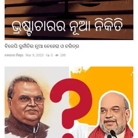
ବିଜେପି ଦୁର୍ନୀତିର ନୂଆ ଚେହେରା ଓ ଚରିତ୍ର
କେଦାର ମିଶ୍ର
Mar 9, 2023
0
188