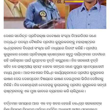
Gallery
ଆଜିର ଖବର
ଦେଶର ସର୍ବୋଚ୍ଚ ପ୍ରତିରକ୍ଷା ଗବେଷଣା ସଂସ୍ଥା ଡିଆରଡିଓର ଜଣେ
ସାହିତ୍ୟ
ଅତ୍ୟନ୍ତ ପଦସ୍ଥ ବୈଜ୍ଞାନିକ ପ୍ରଦୀପ କୁରୁଲକରଙ୍କୁ ମହାରାଷ୍ଟ୍ରର
ସନ୍ତ୍ରାସବାଦ ବିରୋଧୀ ସଂସ୍ଥା ଇତି ମଧ୍ୟରେ ଗିରଫ କରିଛି। ପ୍ରଦୀପ
ସଂସ୍କୃତି
କୁରୁଲକର ଦେଶର ପ୍ରତିରକ୍ଷା କ୍ଷେତ୍ରରେ ସବୁଠୁ ଦାୟିତ୍ଵବାନ ପଦବୀରେ
ରହି ପାକିସ୍ତାନ ପାଇଁ ଗୁପ୍ତଚର ବୃତ୍ତି କରୁଥିଲେ। ନିଜ ସରକାରୀ ବୃତ୍ତି
ସିନେମା
ସହିତ ସେ ରାଷ୍ଟ୍ରୀୟ ସ୍ବୟଂ ସେବକ ସଙ୍ଘର ଜଣେ ପୁରୁଣା ସ୍ବେଚ୍ଛାସେବୀ
ମଧ୍ୟ ଥିଲେ। ଆରଏସଏସର ବିଭିନ୍ନ କାର୍ଯ୍ୟକ୍ରମରେ ପ୍ରଦୀପ କୁରୁଲକର
ଭିଡିଓ
ଭାଷଣ ଦେଇ ଦେଶପ୍ରେମ ବିଷୟରେ ଭାଷଣ ଦେଉଥିବାର ଭିଡିଓ ଦେଖିବାକୁ
ମିଳିଛି। ନିଜ ଦେଶଦ୍ରୋହୀ ଚେହେରାକୁ ଲୁଚାଇବାକୁ ପ୍ରଦୀପ କୁରୁଲକର ସଙ୍ଘୀ
ରାଷ୍ଟ୍ରବାଦକୁ ଏକ ମୁଖା ଭାବରେ ବ୍ୟବହାର କରି ଚାଲିଥିଲେ।
ବର୍ତ୍ତମାନ ସମୟରେ ଆଉ ଏକ ବଡ଼ ଖବର ହେଉଛି କେନ୍ଦ୍ର ସରକାରଙ୍କ
ନିଶା ନିବାରଣ ବିଭାଗର ପୂର୍ବତନ ଚର୍ଚ୍ଚିତ ଅଧିକାରୀ ସମୀର ଓ୍ବାଙ୍ଖଡେ