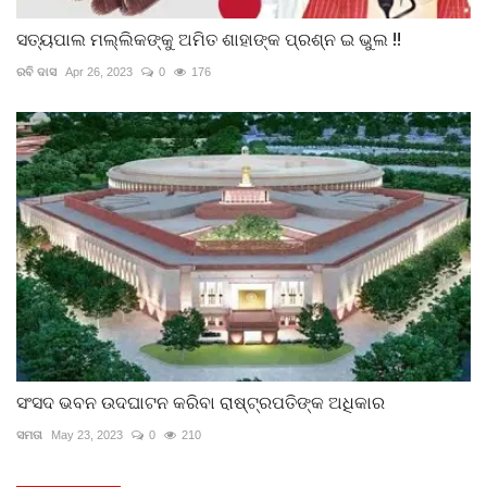
ସତ୍ୟପାଲ ମଲ୍ଲିକଙ୍କୁ ଅମିତ ଶାହାଙ୍କ ପ୍ରଶ୍ନ ଇ ଭୁଲ !!
ରବି ଦାସ
Apr 26, 2023
0
176
ସଂସଦ ଭବନ ଉଦଘାଟନ କରିବା ରାଷ୍ଟ୍ରପତିଙ୍କ ଅଧିକାର
ସମତା
May 23, 2023
0
210