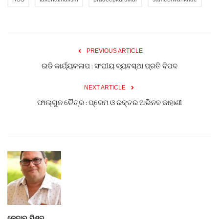
PREVIOUS ARTICLE
ଇଡି କାର୍ଯ୍ୟକଳାପ : ସଂଘୀୟ ବ୍ୟବସ୍ଥା ପ୍ରତି ବିପଦ
NEXT ARTICLE
ଫାଲ୍ଗୁନ ଚୈତ୍ର : ପ୍ରେମ ଓ ରକ୍ତର ଅଭିନବ କାହାଣୀ
କେଦାର ମିଶ୍ର