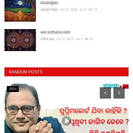
ଦେଶପ୍ରାଣ
ସ୍ଵପ୍ନା ମିଶ୍ର
Jul 23, 2026
0
73
କଣ ଫେରେଇ ହେବ
ଗୌରୀ ସାହୁ
Jul 22, 2026
0
81
RANDOM POSTS
ଭିଡିଓ