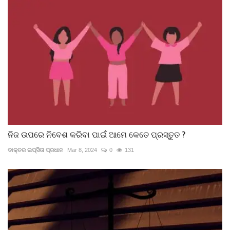
ନିଜ ଉପରେ ନିବେଶ କରିବା ପାଇଁ ଆମେ କେତେ ପ୍ରସ୍ତୁତ ?
ଡାକ୍ତର ଇପ୍‌ସିତା ପ୍ରଧାନ
Mar 8, 2024
0
131