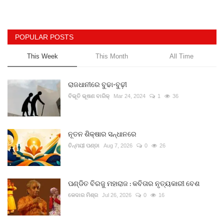
POPULAR POSTS
This Week
This Month
All Time
ରାଜଧାନୀରେ ବୁଢା-ବୁଢ଼ୀ
ବିଭୂତି ଭୂଷଣ ବାରିକ୍
Mar 24, 2024
1
36
ନୂତନ ଶିକ୍ଷାର ସନ୍ଧାନରେ
ଚିନ୍ମୟୀ ପଣ୍ଡା
Aug 7, 2026
0
26
ପଣ୍ଡିତ ବିରଜୁ ମହାରାଜ : କବିତାର ନୃତ୍ୟକାରୀ ବେଶ
କେଦାର ମିଶ୍ର
Jul 26, 2026
0
16