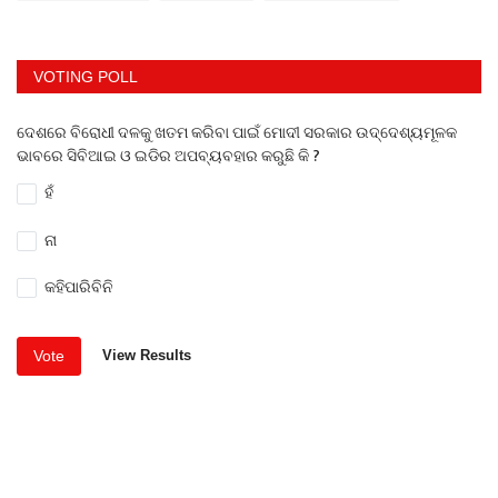
VOTING POLL
ଦେଶରେ ବିରୋଧୀ ଦଳକୁ ଖତମ କରିବା ପାଇଁ ମୋଦୀ ସରକାର ଉଦ୍ଦେଶ୍ୟମୂଳକ
ଭାବରେ ସିବିଆଇ ଓ ଇଡିର ଅପବ୍ୟବହାର କରୁଛି କି ?
ହଁ
ନା
କହିପାରିବିନି
Vote
View Results