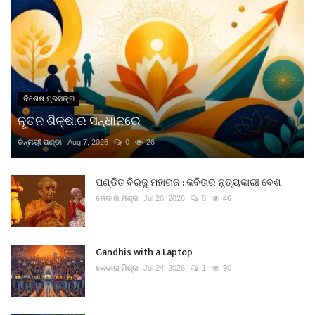
ବିଶେଷ ପ୍ରସଙ୍ଗ
ନୂତନ ଶିକ୍ଷାର ସନ୍ଧାନରେ
ଚିନ୍ମୟୀ ପଣ୍ଡା
Aug 7, 2026
0
26
ପଣ୍ଡିତ ବିରଜୁ ମହାରାଜ : କବିତାର ନୃତ୍ୟକାରୀ ବେଶ
କେଦାର ମିଶ୍ର
Jul 26, 2026
0
46
Gandhis with a Laptop
କେଦାର ମିଶ୍ର
Jul 24, 2026
1
90