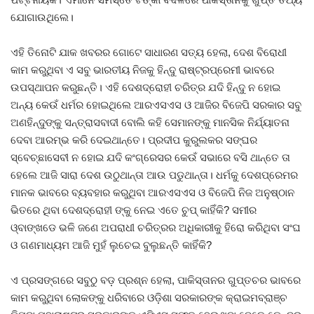
ଯୋଗାଉଥିଲେ।
ଏହି ତିନୋଟି ଯାକ ଖବରର ଗୋଟେ ସାଧାରଣ ସତ୍ୟ ହେଲା, ଦେଶ ବିରୋଧୀ
କାମ କରୁଥିବା ଏ ସବୁ ଭାରତୀୟ ନିଜକୁ ହିନ୍ଦୁ ରାଷ୍ଟ୍ରପ୍ରେମୀ ଭାବରେ
ଉପସ୍ଥାପନ କରୁଛନ୍ତି। ଏହି ଦେଶଦ୍ରୋହୀ ଚରିତ୍ର ଯଦି ହିନ୍ଦୁ ନ ହୋଇ
ଅନ୍ୟ କେଉଁ ଧର୍ମର ହୋଇଥିଲେ ଆରଏସଏସ ଓ ଆଜିର ବିଜେପି ସରକାର ସବୁ
ଅଣହିନ୍ଦୁଙ୍କୁ ସନ୍ତ୍ରାସବାଦୀ ବୋଲି କହି ସେମାନଙ୍କୁ ମାନସିକ ନିର୍ଯ୍ୟାତନା
ଦେବା ଆରମ୍ଭ କରି ଦେଇଥାନ୍ତେ। ପ୍ରଦୀପ କୁରୁଲକର ସଙ୍ଘର
ସ୍ବେଚ୍ଛାସେବୀ ନ ହୋଇ ଯଦି କଂଗ୍ରେସର କେଉଁ ସଭାରେ ବସି ଥାନ୍ତେ ତା
ହେଲେ ଆଜି ସାରା ଦେଶ ଉଠୁଥାନ୍ତା ଆଉ ପଡୁଥାନ୍ତା। ଧର୍ମକୁ ଦେଶପ୍ରେମର
ମାନକ ଭାବରେ ବ୍ୟବହାର କରୁଥିବା ଆରଏସଏସ ଓ ବିଜେପି ନିଜ ଅନୁଷ୍ଠାନ
ଭିତରେ ଥିବା ଦେଶଦ୍ରୋହୀ ଙ୍କୁ ନେଇ ଏତେ ଚୁପ୍ କାହିଁକି? ସମୀର
ଓ୍ବାଙ୍ଖଡେ ଭଳି ଜଣେ ଅପରାଧୀ ଚରିତ୍ରର ଅଧିକାରୀକୁ ହିରୋ କରିଥିବା ସଂଘ
ଓ ଗଣମାଧ୍ୟମ ଆଜି ମୁହଁ ଲୁଚେଇ ବୁଲୁଛନ୍ତି କାହିଁକି?
ଏ ପ୍ରସଙ୍ଗରେ ସବୁଠୁ ବଡ଼ ପ୍ରଶ୍ନ ହେଲା, ପାକିସ୍ତାନର ଗୁପ୍ତଚର ଭାବରେ
କାମ କରୁଥିବା ଲୋକଙ୍କୁ ଧରିବାରେ ଓଡ଼ିଶା ସରକାରଙ୍କ କ୍ରାଇମବ୍ରାଞ୍ଚ