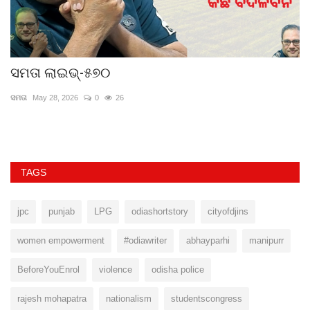
ସମତା ଲାଇଭ୍-୫୭୦
ସ
ଦ
ସମତା
May 28, 2026
0
26
ପ୍
TAGS
jpc
punjab
LPG
odiashortstory
cityofdjins
women empowerment
#odiawriter
abhayparhi
manipurr
BeforeYouEnrol
violence
odisha police
rajesh mohapatra
nationalism
studentscongress