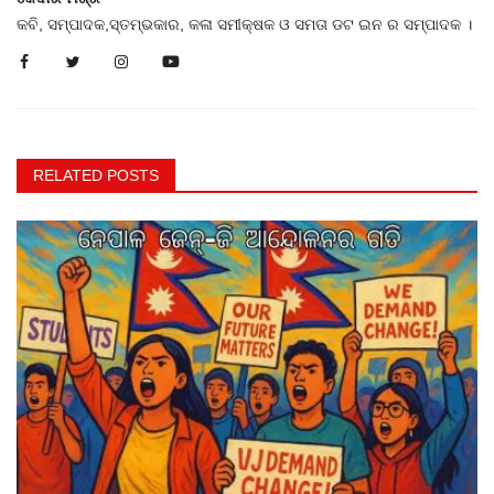
କବି, ସମ୍ପାଦକ,ସ୍ତମ୍ଭକାର, କଳା ସମୀକ୍ଷକ ଓ ସମତା ଡଟ ଇନ ର ସମ୍ପାଦକ ।
RELATED POSTS