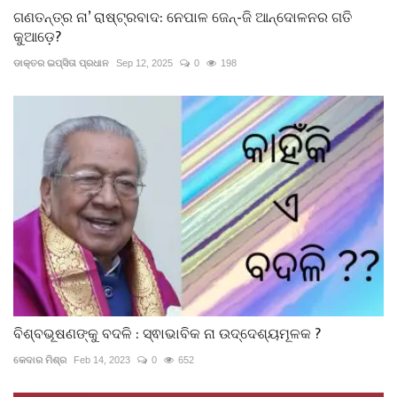
ଗଣତନ୍ତ୍ର ନା’ ରାଷ୍ଟ୍ରବାଦ: ନେପାଳ ଜେନ୍-ଜି ଆନ୍ଦୋଳନର ଗତି
କୁଆଡ଼େ?
ଡାକ୍ତର ଇପ୍‌ସିତା ପ୍ରଧାନ
Sep 12, 2025
0
198
ବିଶ୍ବଭୂଷଣଙ୍କୁ ବଦଳି : ସ୍ଵାଭାବିକ ନା ଉଦ୍ଦେଶ୍ୟମୂଳକ ?
କେଦାର ମିଶ୍ର
Feb 14, 2023
0
652