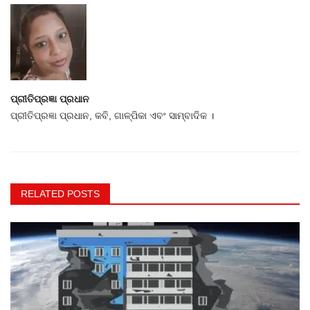
ପ୍ରୀତିପ୍ରଜ୍ଞା ପ୍ରଧାନ
ପ୍ରୀତିପ୍ରଜ୍ଞା ପ୍ରଧାନ, କବି, ଗାଳ୍ପିକା ଏବଂ ସାମ୍ବାଦିକ ।
RELATED POSTS