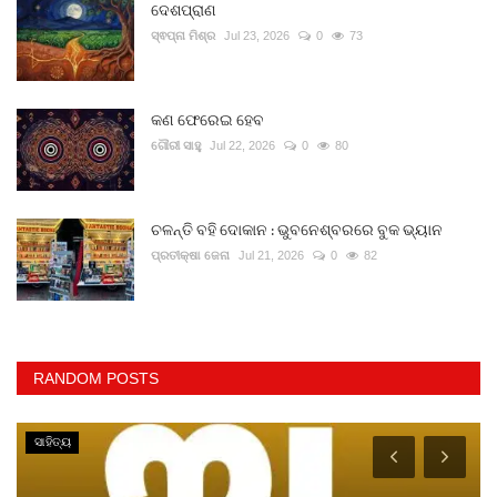
ଦେଶପ୍ରାଣ
ସ୍ଵପ୍ନା ମିଶ୍ର
Jul 23, 2026
0
73
କଣ ଫେରେଇ ହେବ
ଗୌରୀ ସାହୁ
Jul 22, 2026
0
80
ଚଳନ୍ତି ବହି ଦୋକାନ : ଭୁବନେଶ୍ବରରେ ବୁକ ଭ୍ୟାନ
ପ୍ରତୀକ୍ଷା ଜେନା
Jul 21, 2026
0
82
RANDOM POSTS
ସାହିତ୍ୟ