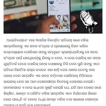
Gallery
ଆଜିର ଖବର
ସାହିତ୍ୟ
ଅଧରାତିରେ(ମେ' ମାସ ୩ତାରିଖ ବିଳମ୍ବିତ ରାତିରେ) ଜଣେ ମହିଳା
ସାମ୍ବାଦିକଙ୍କୁ ଏକ ଖବର ସ°ଗ୍ରହ ଓ ପ୍ରସାରଣରୁ ବିରତ କରିବା
ସଂସ୍କୃତି
ଉଦ୍ଦେଶ୍ୟରେ ପୋଲିସର ତାଙ୍କୁ ସମ୍ପୃକ୍ତ ସ୍ଥାନ(ଯେଉଁଠାକୁ ସେ ଖବର
ସ°ଗ୍ରହ ପାଇଁ ଯାଉଥିଲେ)କୁ ଯିବାକୁ ନ ଦେବା, ଏ ନେଇ ପୋଲିସ୍ ସହ ତାଙ୍କ
ସିନେମା
ଯୁକ୍ତିତର୍କ ବେଳେ ପୋଲିସ୍ ତାଙ୍କ ପୋଷାକକୁ ଚିରି ଦେବା ପୁଣି ତାଙ୍କୁ ଏତେ
ରାତିରେ ନିଛାଟିଆ ରାସ୍ତା ଉପରେ ଏକା ଛାଡ଼ି ଦେଇ ଥାନାର ଗେଟକୁ ତାଲା
ଭିଡିଓ
ପକାଇ ଦେବା ସମ୍ପର୍କିତ ଏକ ଖବର ବର୍ତ୍ତମାନ ସୋସିଆଲ୍ ମିଡିଆରେ
ଭାଇରାଲ୍ ହେବା ସହ ଆମ ଦେଶବାସୀଙ୍କ ବିବେକକୁ ଦୋହଲାଇ ଦେଇଛି।
ଜନମାନସରେ ଏ ନେଇ ସନ୍ଦେହ ସୃଷ୍ଟି ହୋଇଛି ଯେ, ଯଦି ଆମ ଦେଶର ଜଣେ
ଶିକ୍ଷିତ, ସଶକ୍ତ ଓ ପରିଚିତ ମହିଳା ସାମ୍ବାଦିକ ଏତେ ନିର୍ଯାତନାର ଶିକାର
ହୋଇ ପାରନ୍ତି ତା' ହେଲେ ଅନ୍ୟ ସମସ୍ତ ମହିଳା ତଥା ସାଧାରଣ ଲୋକଙ୍କ
ଅବସ୍ଥା ଓ ସ୍ଥିତି କ'ଣ ହୋଇପାରେ!