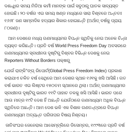
ଦଶନ୍ଧିର ସମୟ ମିଡିଆ କର୍ମୀ ମାନଙ୍କ ପାଇଁ ସବୁଠାରୁ ଘାତକ ସାବ୍ୟସ୍ତ
ହୋଇଛି। ୨୦ ବର୍ଷର ଏଇ ସମୟ ଖଣ୍ଡ ମଧ୍ୟରେ ସାରା ବିଶ୍ବରେ ଅନ୍ତତଃ
୧୬୬୮ ଜଣ ସାମ୍ବାଦିକ ହତ୍ୟାର ଶିକାର ହୋଇଛନ୍ତି (ଅର୍ଥାତ୍ ବର୍ଷକୁ ପ୍ରାୟ
୮୦ଜଣ)।
ଆମ ଦେଶରେ ମଧ୍ୟ ଗଣମାଧ୍ୟମର ବିପନ୍ନ ସ୍ଥିତିକୁ ନେଇ ଅନେକ ଚିନ୍ତା
ବ୍ୟକ୍ତ କରିଛନ୍ତି। ପ୍ରତି ବର୍ଷ World Press Freedom Day ଅବସରରେ
ଗଣମାଧ୍ୟମର ସ୍ବାଧୀନତା ଦୃଷ୍ଟିରୁ ବିଶ୍ବର ବିଭିନ୍ନ ଦେଶକୁ ନେଇ
Reporters Without Borders ପକ୍ଷରୁ
ଯେଉଁ ରାଙ୍କି°ଙ୍ଗ୍ ରିପୋର୍ଟ(Global Press Freedom Index) ପ୍ରକାଶ
କରାଯାଏ ଚଳିତ ବର୍ଷ ସେଥିରେ ଆମ ଦେଶର ସ୍ଥାନ ୧୬୧କୁ ଖସି ଆସିଛି। ଗତ
ବର୍ଷ ଭାରତ ଏଇ ଲିଷ୍ଟର ୧୫୦ତମ ସ୍ଥାନରେ ଥିଲା। ଅର୍ଥାତ୍ ଗଣମାଧ୍ୟମର
ସ୍ବାଧୀନତା ଦୃଷ୍ଟିରୁ ଭାରତ ୧୧ଟି ପାହାଚ ତଳକୁ ଖସି ଆସିଛି। ଭାରତ ପରେ
ଆଉ ମାତ୍ର ୧୯ଟି ଦେଶ ହିଁ ଅଛନ୍ତି ଯେଉଁଠାରେ ଗଣମାଧ୍ୟମ ଅଧିକ ବିପନ୍ନ
ସ୍ଥିତିରେ ଅଛନ୍ତି। ଆମ ଦେଶ ଭଳି ଏକ ବିଶାଳ ଗଣତନ୍ତ୍ରରେ ବିପନ୍ନ
ଗଣମାଧ୍ୟମ ଅତ୍ୟନ୍ତ ପରିତାପର ବିଷୟ ନିଶ୍ଚୟ।
ଜାତିସଂଘର ଜେନେରାଲ ଆସେମ୍ବ୍ଲିରେ ଡିସେମ୍ବର, ୧୯୯୩ରେ ପ୍ରତି ବର୍ଷ