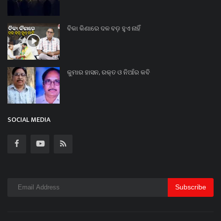
ବିକା କିଣାରେ ଦଳ ବଡ଼ ହୁଏ ନାହିଁ
କୁମାର ହାସନ, ରକ୍ତ ଓ ନିଆଁର କବି
SOCIAL MEDIA
Subscribe