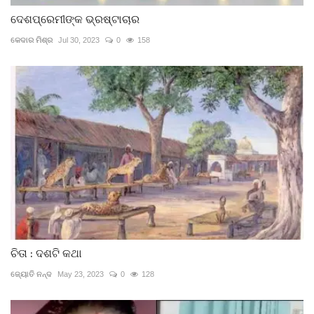
ଦେଶପ୍ରେମୀଙ୍କ ଭ୍ରଷ୍ଟାଚାର
କେଦାର ମିଶ୍ର
Jul 30, 2023
0
158
ଚିତା : ଦଶଟି କଥା
ଜ୍ୟୋତି ନନ୍ଦ
May 23, 2023
0
128