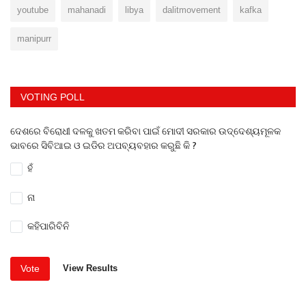
youtube
mahanadi
libya
dalitmovement
kafka
manipurr
VOTING POLL
ଦେଶରେ ବିରୋଧୀ ଦଳକୁ ଖତମ କରିବା ପାଇଁ ମୋଦୀ ସରକାର ଉଦ୍ଦେଶ୍ୟମୂଳକ
ଭାବରେ ସିବିଆଇ ଓ ଇଡିର ଅପବ୍ୟବହାର କରୁଛି କି ?
ହଁ
ନା
କହିପାରିବିନି
Vote
View Results