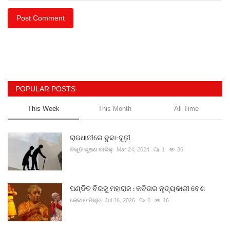
Post Comment
POPULAR POSTS
This Week
This Month
All Time
ରାଜଧାନୀରେ ବୁଢା-ବୁଢ଼ୀ
ବିଭୂତି ଭୂଷଣ ବାରିକ୍
Mar 24, 2024
1
36
ପଣ୍ଡିତ ବିରଜୁ ମହାରାଜ : କବିତାର ନୃତ୍ୟକାରୀ ବେଶ
କେଦାର ମିଶ୍ର
Jul 26, 2026
0
16