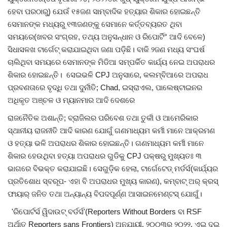
ହେବା ପରଠାରୁ) ଯେଉଁ ୧୫ଜଣ ସାମ୍ବାଦିକ ହତ୍ୟାର ଶିକାର ହୋଇଛନ୍ତି
ସେମାନଙ୍କ ମଧ୍ୟରୁ ୧୩ଜଣଙ୍କୁ ସେମାନେ କର୍ତ୍ତବ୍ୟରତ ଥିବା
ସମୟରେ(ଖବର ସଂଗ୍ରହ, ତଥ୍ୟ ଅନୁସନ୍ଧାନ ଓ ରିପୋର୍ଟି° ଆଦି ବେଳେ)
ସିଧାସଳଖ ଟାର୍ଗେଟ୍ କରାଯାଇଥିବା ଜଣା ପଡ଼ିଛି। ବାକି ୨ଜଣ ମଧ୍ୟ ସଂଘର୍ଷ
ଚାଲିଥିବା ସମୟରେ ସେମାନଙ୍କ ମିଡିଆ ସମ୍ପର୍କିତ କାର୍ଯ୍ୟ ନେଇ ଅପରାଧର
ଶିକାର ହୋଇଛନ୍ତି। ସେଇଭଳି CPJ ଅନୁସାରେ, କଲମ୍ବିଆରେ ଅପରାଧ
ପ୍ରବଣତାରେ ବୃଦ୍ଧି ତଥା ଦୁର୍ନୀତି; Chad, ଇସ୍ରାଏଲ, ପାଲେଷ୍ଟାଇନର
ଅଧିକୃତ ଅଞ୍ଚଳ ଓ ମ୍ୟାନମାର ଆଦି ଦେଶରେ
ରାଜନୈତିକ ଅଶାନ୍ତି; ବ୍ରାଜିଲର ପରିବେଶ ତଥା ତୁର୍କୀ ଓ ଆମେରିକାର
ସ୍ଥାନୀୟ ରାଜନୀତି ଆଦି କାରଣ ଯୋଗୁଁ ଗଣମାଧ୍ୟମ କର୍ମୀ ମାନେ ଆକ୍ରମଣ
ଓ ହତ୍ୟା ଭଳି ଅପରାଧର ଶିକାର ହୋଇଛନ୍ତି। ଗଣମାଧ୍ୟମ କର୍ମୀ ମାନେ
ଶିକାର ହେଉଥିବା ହତ୍ୟା ଅପରାଧର ଗୁଡିକୁ CPJ ପକ୍ଷରୁ ମୁଖ୍ୟତଃ ୩
ଭାଗରେ ବିଭକ୍ତ କରାଯାଇଛି। ସେଗୁଡ଼ିକ ହେଲା, ଟାର୍ଗେଟେଡ୍ ମର୍ଡର୍ସ(କାର୍ଯ୍ୟର
ପ୍ରତିଶୋଧ ସ୍ବରୂପ- ଏହା ବି ଅପରାଧର ମୁଖ୍ୟ କାରଣ), କମ୍ବାଟ୍ ଅର୍ କ୍ରସ୍
ଫାୟାର୍ ଜନିତ ତଥା ଅନ୍ୟାନ୍ୟ ବିପଦପୂର୍ଣ୍ଣ ଆସାଇନମେଣ୍ଟସ୍ ଯୋଗୁଁ।
'ରିପୋର୍ଟର୍ସ ୱିଦାଉଟ୍ ବର୍ଡର୍ସ'(Reporters Without Borders ବା RSF
ଅର୍ଥାତ୍ Reporters sans Frontiers) ଅନୁଯାୟୀ, ୨୦୦୩ରୁ ୨୦୨୨, ଏଇ ଦୁଇ