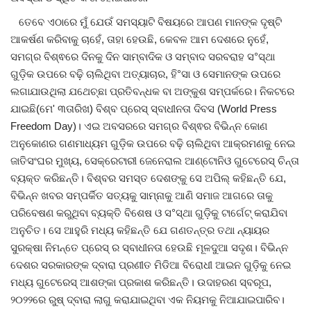
ତେବେ ଏଠାରେ ମୁଁ ଯେଉଁ ସମସ୍ୟାଟି ବିଷୟରେ ଆପଣ ମାନଙ୍କ ଦୃଷ୍ଟି
ଆକର୍ଷଣ କରିବାକୁ ଚାହେଁ, ତାହା ହେଉଛି, କେବଳ ଆମ ଦେଶରେ ନୁହେଁ,
ସମଗ୍ର ବିଶ୍ଵରେ ଦିନକୁ ଦିନ ସାମ୍ବାଦିକ ଓ ସମ୍ବାଦ ସରବରାହ ସ°ସ୍ଥା
ଗୁଡ଼ିକ ଉପରେ ବଢ଼ି ଚାଲିଥିବା ଅତ୍ୟାଚାର, ହି°ସା ଓ ସେମାନଙ୍କ ଉପରେ
ଲଗାଯାଉଥିଲା ଯଥେଚ୍ଛା ପ୍ରତିବନ୍ଧକ ବା ଅଙ୍କୁଶ ସମ୍ପର୍କରେ। ନିକଟରେ
ଯାଇଛି(ମେ' ୩ତାରିଖ) ବିଶ୍ବ ପ୍ରେସ୍ ସ୍ବାଧୀନତା ଦିବସ (World Press
Freedom Day)। ଏଇ ଅବସରରେ ସମଗ୍ର ବିଶ୍ଵର ବିଭିନ୍ନ କୋଣ
ଅନୁକୋଣର ଗଣମାଧ୍ୟମ ଗୁଡ଼ିକ ଉପରେ ବଢ଼ି ଚାଲିଥିବା ଆକ୍ରମଣକୁ ନେଇ
ଜାତିସଂଘର ମୁଖ୍ୟ, ସେକ୍ରେଟାରୀ ଜେନେରାଲ ଆଣ୍ଟୋନିଓ ଗୁଟେରେସ୍ ଚିନ୍ତା
ବ୍ୟକ୍ତ କରିଛନ୍ତି। ବିଶ୍ବର ସମସ୍ତ ଦେଶଙ୍କୁ ସେ ଅପିଲ୍ କହିଛନ୍ତି ଯେ,
ବିଭିନ୍ନ ଖବର ସମ୍ପର୍କିତ ସତ୍ୟକୁ ସାମ୍ନାକୁ ଆଣି ସମାଜ ଆଗରେ ତାକୁ
ପରିବେଷଣ କରୁଥିବା ବ୍ୟକ୍ତି ବିଶେଷ ଓ ସ°ସ୍ଥା ଗୁଡ଼ିକୁ ଟାର୍ଗେଟ୍ କରାଯିବା
ଅନୁଚିତ। ସେ ଆହୁରି ମଧ୍ୟ କହିଛନ୍ତି ଯେ ଗଣତନ୍ତ୍ର ତଥା ନ୍ୟାୟର
ସୁରକ୍ଷା ନିମନ୍ତେ ପ୍ରେସ୍ ର ସ୍ବାଧୀନତା ହେଉଛି ମୂଳଦୁଆ ସଦୃଶ। ବିଭିନ୍ନ
ଦେଶର ସରକାରଙ୍କ ଦ୍ବାରା ପ୍ରଣୀତ ମିଡିଆ ବିରୋଧୀ ଆଇନ ଗୁଡ଼ିକୁ ନେଇ
ମଧ୍ୟ ଗୁଟେରେସ୍ ଆଶଙ୍କା ପ୍ରକାଶ କରିଛନ୍ତି। ଉଦାହରଣ ସ୍ବରୂପ,
୨୦୨୨ରେ ରୁଷ୍ ଦ୍ବାରା ଲାଗୁ କରାଯାଇଥିବା ଏକ ନିୟମକୁ ନିଆଯାଇପାରିବ।