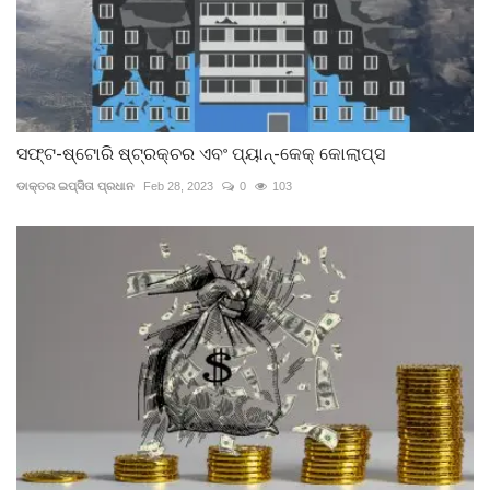
ସଫ୍ଟ-ଷ୍ଟୋରି ଷ୍ଟ୍ରକ୍ଚର ଏବଂ ପ୍ୟାନ୍-କେକ୍ କୋଲାପ୍ସ
ଡାକ୍ତର ଇପ୍‌ସିତା ପ୍ରଧାନ
Feb 28, 2023
0
103