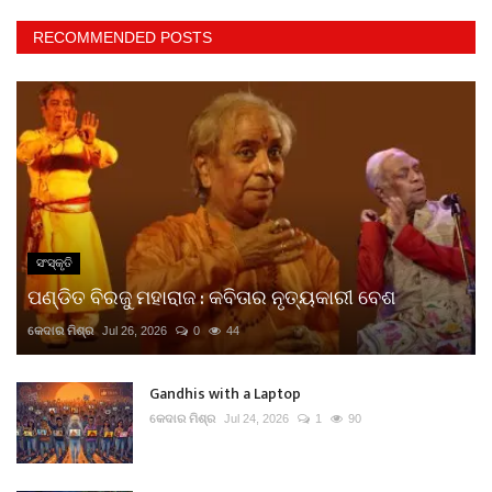
RECOMMENDED POSTS
ସଂସ୍କୃତି
ପଣ୍ଡିତ ବିରଜୁ ମହାରାଜ : କବିତାର ନୃତ୍ୟକାରୀ ବେଶ
କେଦାର ମିଶ୍ର
Jul 26, 2026
0
44
Gandhis with a Laptop
କେଦାର ମିଶ୍ର
Jul 24, 2026
1
90