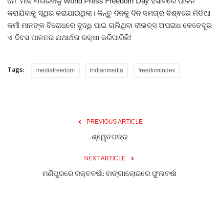
ମେ' ମାସ ୩ତାରିଖକୁ World Press Freedom Day ହିସାବରେ ପାଳନ
କରାଯିବାକୁ ସ୍ଥିର କରାଯାଇଥିଲା। କିନ୍ତୁ ଦିନକୁ ଦିନ ସମଗ୍ର ବିଶ୍ଵରେ ମିଡିଆ
କର୍ମୀ ମାନଙ୍କ ବିରୋଧରେ ବୃଦ୍ଧି ପାଇ ଚାଲିଥିବା ବୀଭତ୍ସ ଅପରାଧ କେତେଦୂର
ଏ ଦିବସ ପାଳନର ଯଥାର୍ଥତା ରକ୍ଷା କରିପାରିଛି!
Tags:
mediafreedom
Indianmedia
freedomindex
PREVIOUS ARTICLE
ଶ୍ୱେତପତ୍ର
NEXT ARTICLE
ମଣିପୁରରେ ରକ୍ତବର୍ଷା: ବାଙ୍ଗାଲୋରରେ ଫୁଲବର୍ଷା