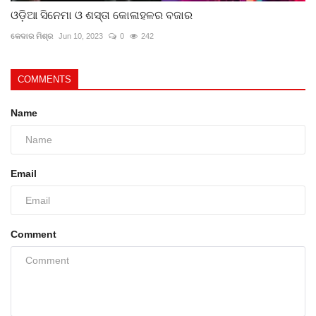
ଓଡ଼ିଆ ସିନେମା ଓ ଶସ୍ତା କୋଳାହଳର ବଜାର
କେଦାର ମିଶ୍ର
Jun 10, 2023
0
242
COMMENTS
Name
Email
Comment