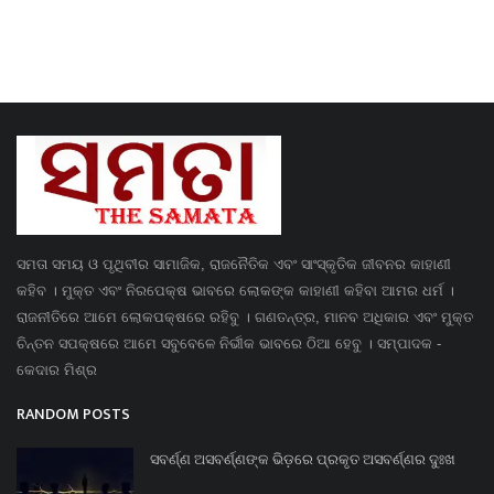
ସମତା ସମୟ ଓ ପୃଥିବୀର ସାମାଜିକ, ରାଜନୈତିକ ଏବଂ ସାଂସ୍କୃତିକ ଜୀବନର କାହାଣୀ
କହିବ । ମୁକ୍ତ ଏବଂ ନିରପେକ୍ଷ ଭାବରେ ଲୋକଙ୍କ କାହାଣୀ କହିବା ଆମର ଧର୍ମ ।
ରାଜନୀତିରେ ଆମେ ଲୋକପକ୍ଷରେ ରହିବୁ । ଗଣତନ୍ତ୍ର, ମାନବ ଅଧିକାର ଏବଂ ମୁକ୍ତ
ଚିନ୍ତନ ସପକ୍ଷରେ ଆମେ ସବୁବେଳେ ନିର୍ଭୀକ ଭାବରେ ଠିଆ ହେବୁ । ସମ୍ପାଦକ -
କେଦାର ମିଶ୍ର
RANDOM POSTS
ସବର୍ଣ୍ଣ ଅସବର୍ଣ୍ଣଙ୍କ ଭିଡ଼ରେ ପ୍ରକୃତ ଅସବର୍ଣ୍ଣର ଦୁଃଖ