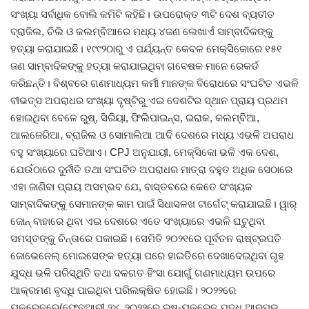
ସଂଖ୍ୟା ସର୍ବାଧିକ ବୋଲି କମିଟି କହିଛି। ଉପରୋକ୍ତ ୩ଟି ଦେଶ ବ୍ୟତୀତ
ବ୍ରାଜିଲ, ଚିଲି ଓ କଲମ୍ବିଆରେ ମଧ୍ୟ ୪ଜଣ ଲେଖାଏଁ ସାମ୍ବାଦିକଙ୍କୁ
ହତ୍ୟା କରାଯାଇଛି। ୧୯୯୨ଠାରୁ ଏ ପର୍ଯ୍ୟନ୍ତ କେବଳ ମେକ୍ସିକୋରେ ୧୫୧
ଜଣ ସାମ୍ବାଦିକଙ୍କୁ ହତ୍ୟା କରାଯାଇଥିବା ଗବେଷକ ମାନେ ରେକର୍ଡ
କରିଛନ୍ତି। ବିଶ୍ବରେ ଗଣମାଧ୍ୟମ କର୍ମୀ ମାନଙ୍କ ବିରୋଧରେ ସଂଘଟିତ ଏଭଳି
ବୀଭତ୍ସ ଅପରାଧର ସଂଖ୍ୟା ଦୃଷ୍ଟିରୁ ଏଇ ଦେଶଟିର ସ୍ଥାନ ପ୍ରାୟ ପ୍ରଥମ
ହୋଇଥିବା ବେଳେ ରୁଷ୍, ସିରିୟା, ଫିଲିପାଇନ୍ସ, ଇରାକ, କଲମ୍ବିଆ,
ଆଲଜେରିଆ, ବ୍ରାଜିଲ ଓ ସୋମାଲିଆ ଆଦି ଦେଶରେ ମଧ୍ୟ ଏଭଳି ଅପରାଧ
ବହୁ ସଂଖ୍ୟାରେ ଘଟିଥାଏ। CPJ ଅନୁଯାୟୀ, ମେକ୍ସିକୋ ଭଳି ଏକ ଦେଶ,
ଯେଉଁଠାରେ ଦୁର୍ନୀତି ତଥା ସଂଘଟିତ ଅପରାଧର ମାତ୍ରା ବହୁତ ଅଧିକ ସେଠାରେ
ଏହା ଜାଣିବା ପ୍ରାୟ ଅସମ୍ଭବ ଯେ, ବାସ୍ତବରେ କେତେ ସଂଖ୍ୟକ
ସାମ୍ବାଦିକଙ୍କୁ ସେମାନଙ୍କ କାମ ପାଇଁ ସିଧାସଳଖ ଟାର୍ଗେଟ୍ କରାଯାଇଛି। ୱାର୍
ଜୋନ୍ ବାହାରେ ଥିବା ଏଇ ଦେଶରେ ଏତେ ସଂଖ୍ୟାରେ ଏଭଳି ଘଟୁଥିବା
ସମସ୍ତଙ୍କୁ ଚିନ୍ତାରେ ପକାଇଛି। ସେମିତି ୨୦୨୧ରେ ପୂର୍ବତନ ରାଷ୍ଟ୍ରପତି
ଜୋଭେନେଲ୍ ମୋଇସେଙ୍କ ହତ୍ୟା ପରେ ହାଇତିରେ ଦେଖାଦେଇଥିବା ଗୃହ
ଯୁଦ୍ଧ ଭଳି ପରିସ୍ଥିତି ତଥା ଦଳଗତ ହିଂସା ଯୋଗୁଁ ଗଣମାଧ୍ୟମ ଉପରେ
ଆକ୍ରମଣ ବୃଦ୍ଧି ପାଇଥିବା ପରିଲକ୍ଷିତ ହୋଇଛି। ୨୦୨୨ରେ
ୟୁକ୍ରେନରେ(ଫେବୃଆରୀ ୨୪, ୨୦୨୨ରେ ରୁଷ୍-ୟୁକ୍ରେନ ଯୁଦ୍ଧ ଆରମ୍ଭ