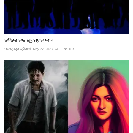
କହିଲେ କୁଳ କୁଟୁମ୍ବକୁ ଲାଜ...
ପରଂବ୍ରହ୍ମ ତ୍ରିପାଠୀ
May 22, 2023
0
163