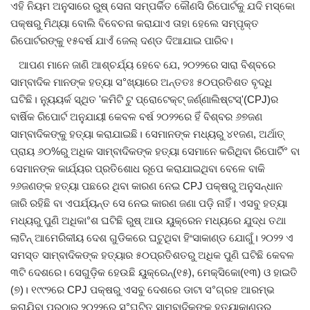
ଏହି ନିୟମ ଅନୁସାରେ ରୁଷ୍ ସେନା ସମ୍ପର୍କିତ କୌଣସି ରିପୋର୍ଟକୁ ଯଦି ମସ୍କୋ
ପକ୍ଷରୁ ମିଥ୍ୟା ବୋଲି ବିବେଚନା କରାଯାଏ ତାହା ହେଲେ ସମ୍ପୃକ୍ତ
ରିପୋର୍ଟରଙ୍କୁ ୧୫ବର୍ଷ ଯାଏଁ ଜେଲ୍ ଦଣ୍ଡ ଦିଆଯାଇ ପାରିବ।
ଆପଣ ମାନେ ଜାଣି ଆଶ୍ଚର୍ଯ୍ୟ ହେବେ ଯେ, ୨୦୨୨ରେ ସାରା ବିଶ୍ବରେ
ସାମ୍ବାଦିକ ମାନଙ୍କ ହତ୍ୟା ସ°ଖ୍ୟାରେ ଅନ୍ତତଃ ୫୦ପ୍ରତିଶତ ବୃଦ୍ଧି
ଘଟିଛି। ନ୍ୟୁୟର୍କ ସ୍ଥିତ 'କମିଟି ଟୁ ପ୍ରୋଟେକ୍ଟ୍ ଜର୍ଣ୍ଣାଲିଷ୍ଟସ୍'(CPJ)ର
ବାର୍ଷିକ ରିପୋର୍ଟ ଅନୁଯାୟୀ କେବଳ ବର୍ଷ ୨୦୨୨ରେ ହିଁ ବିଶ୍ବର ୬୭ଜଣ
ସାମ୍ବାଦିକଙ୍କୁ ହତ୍ୟା କରାଯାଇଛି। ସେମାନଙ୍କ ମଧ୍ୟରୁ ୪୧ଜଣ, ଅର୍ଥାତ୍
ପ୍ରାୟ ୬୦%ରୁ ଅଧିକ ସାମ୍ବାଦିକଙ୍କ ହତ୍ୟା ସେମାନେ କରିଥିବା ରିପୋର୍ଟି° ବା
ସେମାନଙ୍କ କାର୍ଯ୍ୟର ପ୍ରତିଶୋଧ ରୂପେ କରାଯାଇଥିବା ବେଳେ ବାକି
୨୬ଜଣଙ୍କ ହତ୍ୟା ପଛରେ ଥିବା କାରଣ ନେଇ CPJ ପକ୍ଷରୁ ଅନୁସନ୍ଧାନ
ଜାରି ରହିଛି ବା ଏପର୍ଯ୍ୟନ୍ତ ସେ ନେଇ କାରଣ ଜଣା ପଡ଼ି ନାହିଁ। ଏସବୁ ହତ୍ୟା
ମଧ୍ୟରୁ ପୁଣି ଅଧିକା°ଶ ଘଟିଛି ରୁଷ୍ ଆଉ ୟୁକ୍ରେନ ମଧ୍ୟରେ ଯୁଦ୍ଧ ତଥା
ଲାଟିନ୍ ଆମେରିକୀୟ ଦେଶ ଗୁଡିକରେ ଘଟୁଥିବା ହିଂସାକାଣ୍ଡ ଯୋଗୁଁ। ୨୦୨୨ ଏ
ସମସ୍ତ ସାମ୍ବାଦିକଙ୍କ ହତ୍ୟାର ୫୦ପ୍ରତିଶତରୁ ଅଧିକ ପୁଣି ଘଟିଛି କେବଳ
୩ଟି ଦେଶରେ। ସେଗୁଡ଼ିକ ହେଉଛି ୟୁକ୍ରେନ୍(୧୫), ମେକ୍ସିକୋ(୧୩) ଓ ହାଇତି
(୭)। ୧୯୯୨ରେ CPJ ପକ୍ଷରୁ ଏସବୁ ଦେଶରେ ଡାଟା ସ°ଗ୍ରହ ଆରମ୍ଭ
କରାଯିବା ପରଠାରୁ ୨୦୨୨ରେ ସ°ଘଟିତ ସାମ୍ବାଦିକଙ୍କ ହତ୍ୟାକାଣ୍ଡର