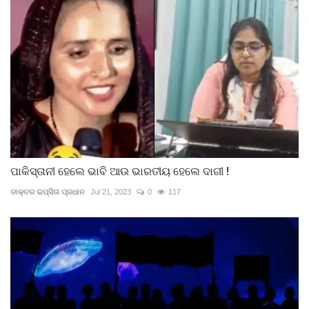
ପାକିସ୍ତାନୀ ହେଲେ ଭାବି ଆଉ ଭାରତୀୟ ହେଲେ ଦାଗୀ !
ଡାକ୍ତର ଇପ୍‌ସିତା ପ୍ରଧାନ
Jul 21, 2023
0
117