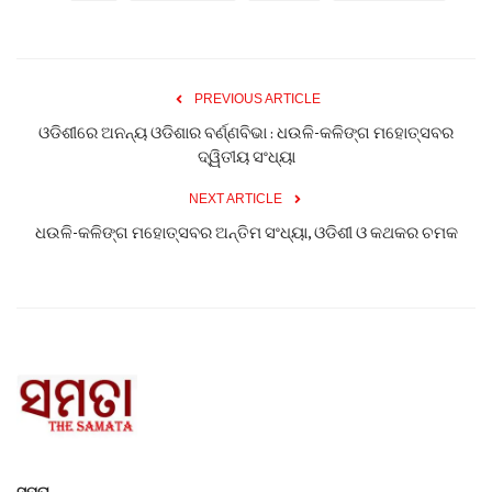
PREVIOUS ARTICLE
ଓଡିଶୀରେ ଅନନ୍ୟ ଓଡିଶାର ବର୍ଣ୍ଣବିଭା : ଧଉଳି-କଳିଙ୍ଗ ମହୋତ୍ସବର
ଦ୍ୱିତୀୟ ସଂଧ୍ୟା
NEXT ARTICLE
ଧଉଳି-କଳିଙ୍ଗ ମହୋତ୍ସବର ଅନ୍ତିମ ସଂଧ୍ୟା, ଓଡିଶୀ ଓ କଥକର ଚମକ
ସମତା