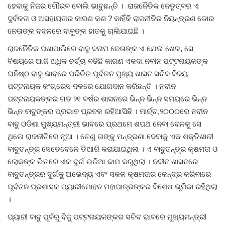
ହେବାକୁ ନିଜର ଗୌରବ ବୋଲି ଭାବୁଛନ୍ତି । ରାଜନୈତିକ ନେତୃତ୍ବର ଏ
ଦୁର୍ବଳତା ଓ ଅସହାୟତାର କାରଣ କଣ ? କାହିଁକି ରାଜନୀତିର ନିୟନ୍ତ୍ରଣ ଡୋର
ନେତାଙ୍କ ବଦଳରେ ବାବୁଙ୍କ ହାତକୁ ଚାଲିଯାଇଛି ।
ରାଜନୈତିକ ପଶାପାଲିରେ ବାବୁ ବନାମ ନେତାଙ୍କ ଏ ଯେଉଁ ଖେଳ, ସେ
ବିଷୟରେ ଆଜି ଅଧିକ ଚର୍ଚ୍ଚା ବଢିଛି କାରଣ ଏକଦା ନବୀନ ପଟ୍ଟନାୟକଙ୍କ
ଘନିଷ୍ଠ ବାବୁ ଭାବରେ ପରିଚିତ ପୂର୍ବତନ ମୁଖ୍ୟ ଶାସନ ସଚିବ ବିଜୟ
ପଟ୍ଟନାୟକ କଂଗ୍ରେସ ଦଳରେ ଯୋଗଦାନ କରିଛନ୍ତି । ନବୀନ
ପଟ୍ଟନାୟକଙ୍କର ଗତ ୨୧ ବର୍ଷର ଶାସନରେ ଭିନ୍ନ ଭିନ୍ନ ସମୟରେ ଭିନ୍ନ
ଭିନ୍ନ ବାବୁଙ୍କର ପ୍ରଭାବ ପ୍ରବଳ ରହିଆସିଛି । ମାର୍ଚ୍ଚ,୨୦୦୦ରେ ନବୀନ
ବାବୁ ଓଡିଶା ମୁଖ୍ୟମନ୍ତ୍ରୀ ଭାବରେ ପ୍ରଥମେ ଶପଥ ନେବା ବେଳକୁ ସେ
ଥିଲେ ରାଜନୀତିରେ ନୂଆ । ତେଣୁ ତାଙ୍କୁ ମନ୍ତ୍ରଣା ଦେବାକୁ ଏକ ଶକ୍ତିଶାଳୀ
ବାବୁତନ୍ତ୍ର ସେତେବେଳେ ତିଆରି କରାଯାଇଥିଲା । ଏ ବାବୁତନ୍ତ୍ର କ୍ଷମତା ଓ
ଲୋକଙ୍କ ଭିତରେ ଏକ ଦୁର୍ଗ ଭଳିଆ କାମ କରୁଥିଲା । ନବୀନ ଶାସନରେ
ବାବୁତନ୍ତ୍ରର ଦୁର୍ଗକୁ ଅଭେଦ୍ୟ ଏବଂ ସକଳ କ୍ଷମତାର କେନ୍ଦ୍ର କରିବାରେ
ପୂର୍ବତନ ପ୍ରଶାସକ ପ୍ୟାରୀମୋହନ ମହାପାତ୍ରଙ୍କର ବିଶେଷ ଭୂମିକା ରହିଥିଲା
।
ପ୍ୟାରୀ ବାବୁ ପୂର୍ବରୁ ବିଜୁ ପଟ୍ଟନାୟକଙ୍କର ସଚିବ ଭାବରେ ମୁଖ୍ୟମନ୍ତ୍ରୀ