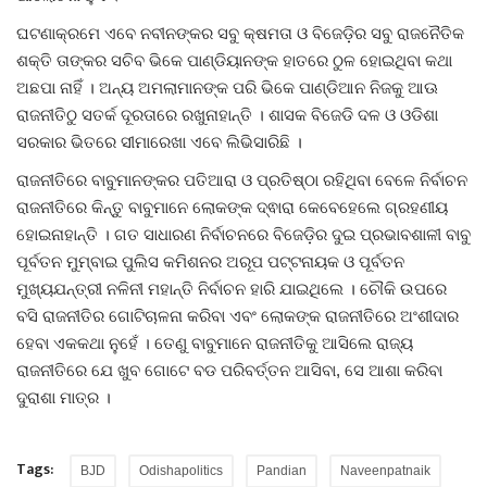
ଘଟଣାକ୍ରମେ ଏବେ ନବୀନଙ୍କର ସବୁ କ୍ଷମତା ଓ ବିଜେଡ଼ିର ସବୁ ରାଜନୈତିକ
ଶକ୍ତି ତାଙ୍କର ସଚିବ ଭିକେ ପାଣ୍ଡିୟାନଙ୍କ ହାତରେ ଠୁଳ ହୋଇଥିବା କଥା
ଅଛପା ନାହିଁ । ଅନ୍ୟ ଅମଲାମାନଙ୍କ ପରି ଭିକେ ପାଣ୍ଡିଆନ ନିଜକୁ ଆଊ
ରାଜନୀତିଠୁ ସତର୍କ ଦୂରତାରେ ରଖୁନାହାନ୍ତି । ଶାସକ ବିଜେଡି ଦଳ ଓ ଓଡିଶା
ସରକାର ଭିତରେ ସୀମାରେଖା ଏବେ ଲିଭିସାରିଛି ।
ରାଜନୀତିରେ ବାବୁମାନଙ୍କର ପତିଆରା ଓ ପ୍ରତିଷ୍ଠା ରହିଥିବା ବେଳେ ନିର୍ବାଚନ
ରାଜନୀତିରେ କିନ୍ତୁ ବାବୁମାନେ ଲୋକଙ୍କ ଦ୍ଵାରା କେବେହେଲେ ଗ୍ରହଣୀୟ
ହୋଇନାହାନ୍ତି । ଗତ ସାଧାରଣ ନିର୍ବାଚନରେ ବିଜେଡ଼ିର ଦୁଇ ପ୍ରଭାବଶାଳୀ ବାବୁ
ପୂର୍ବତନ ମୁମ୍ବାଇ ପୁଲିସ କମିଶନର ଅରୂପ ପଟ୍ଟନାୟକ ଓ ପୂର୍ବତନ
ମୁଖ୍ୟଯନ୍ତ୍ରୀ ନଳିନୀ ମହାନ୍ତି ନିର୍ବାଚନ ହାରି ଯାଇଥିଲେ । ଚୌକି ଉପରେ
ବସି ରାଜନୀତିର ଗୋଟିଚାଳନା କରିବା ଏବଂ ଲୋକଙ୍କ ରାଜନୀତିରେ ଅଂଶୀଦାର
ହେବା ଏକକଥା ନୁହେଁ । ତେଣୁ ବାବୁମାନେ ରାଜନୀତିକୁ ଆସିଲେ ରାଜ୍ୟ
ରାଜନୀତିରେ ଯେ ଖୁବ ଗୋଟେ ବଡ ପରିବର୍ତ୍ତନ ଆସିବା, ସେ ଆଶା କରିବା
ଦୁରାଶା ମାତ୍ର ।
Tags:
BJD
Odishapolitics
Pandian
Naveenpatnaik