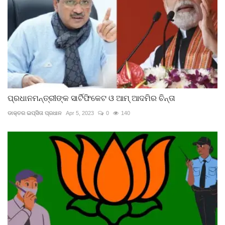
ପ୍ରଧାନମନ୍ତ୍ରୀଙ୍କ ସାର୍ଟିଫିକେଟ ଓ ଆମ୍ ଆଦମିର ଚିନ୍ତା
ଡାକ୍ତର ଇପ୍‌ସିତା ପ୍ରଧାନ
Apr 5, 2023
0
140