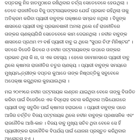
ଦପ୍ତରକୁ ନିଜ ହାତମୁଠାରେ ରଖିଥିବାର ଚର୍ଚ୍ଚା ସେତେବେଳେ ହେଉଥିଲା ।
ତେବେ ରାଜନୀତିରେ ବିଜୁ ପଟ୍ଟନାୟକଙ୍କର ଯେଉଁ ପ୍ରଭାବ ରହିଥିଲା ତାକୁ
ଅତିକ୍ରମ କରିବା ପ୍ୟାରୀ ବାବୁଙ୍କ ପକ୍ଷରେ ସମ୍ଭବ ନଥିଲା । ବିଜୁଙ୍କ
ଶାସନରେ ପ୍ୟାରୀ ବାବୁ ପ୍ରଭାବଶାଳୀ ଅମଲା ଥିଲେ ହେଁ ରାଜନୀତିରେ
ତାଙ୍କର ଚାଣକ୍ୟଗିରି ସେତେବେଳେ କାମ ଦେଇନଥିଲା । ନବୀନ ବାବୁଙ୍କ
ଶାସନରେ ପ୍ରଥମ ୧୨ ବର୍ଷ ପ୍ୟାରୀ ବାବୁ ଇ ଥିଲେ “ସୁପର ଚିଫ ମିନିଷ୍ଟର” ।
ସତରେ ବିଜେଡି ଭିତରେ ଓ ନବୀନ ପଟ୍ଟନାୟକଙ୍କ ଉପରେ ତାଙ୍କର
ପ୍ରଭାବ ଥିଲା କି ନା, ତା ଏକ ରହସ୍ୟ । ହେଲେ ଜନମାନସରେ ପ୍ୟାରୀ ବାବୁ
ଥିଲେ କ୍ଷମତା ରାଜନୀତିର ଚତୁର ଚାଣକ୍ୟ । ପ୍ୟାରୀ ବାବୁଙ୍କ ସମୟରେ
ମୁଖ୍ୟମନ୍ତ୍ରୀଙ୍କ ଦପ୍ତର କୁଆଡେ ତାଙ୍କ ନିଷ୍ପତ୍ତିକୁ ସବୁବେଳେ
ଅପେକ୍ଷା କରୁଥିବାର କୁହାଯାଉଥିଲା ।
ମଇ ୨୦୧୨ରେ ନବୀନ ପଟ୍ଟନାୟକ ଲଣ୍ଡନ ଯାଇଥିବା ବେଳେ ତାଙ୍କୁ ବିତାଡିତ
କରିବା ପାଇଁ ବିଜେଡିରେ ଏକ ବିଦ୍ରୋହ ରଚନା କରିଥିବାର ଅଭିଯୋଗରେ
ପ୍ୟାରୀ ବାବୁ ସବୁଦିନ ପାଇଁ କ୍ଷମତା ହରାଇଲେ । ପ୍ୟାରୀ ବାବୁଙ୍କ ପରେ
ଆଜିର ଚର୍ଚ୍ଚିତ ବିଜୟ ପଟ୍ଟନାୟକ ଥିଲେ ନବୀନ ବାବୁଙ୍କ ପ୍ରଶାସନିକ ଏବଂ
ରାଜନୈତିକ ଆଖି-କାନ । ବିଜୟ ବାବୁ ମୁଖ୍ୟ ସଚିବ ଥିବା ବେଳେ ସେ ହିଁ
ପ୍ୟାରୀଙ୍କର ରାଜନୈତିକ ବିପର୍ଯୟ ପାଇଁ ଯୋଜନା ପ୍ରସ୍ତୁତ କରିଥିବାର
ଆଲୋଚନା ହୁଏ ।