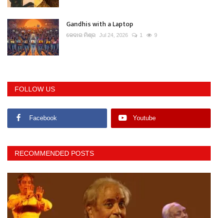
Gandhis with a Laptop
କେଦାର ମିଶ୍ର
Jul 24, 2026
1
9
FOLLOW US
Facebook
Youtube
RECOMMENDED POSTS