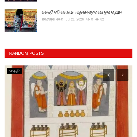
ଚଳନ୍ତି ବହି ଦୋକାନ : ଭୁବନେଶ୍ବରରେ ବୁକ ଭ୍ୟାନ
ପ୍ରତୀକ୍ଷା ଜେନା
Jul 21, 2026
0
82
RANDOM POSTS
ସଂସ୍କୃତି