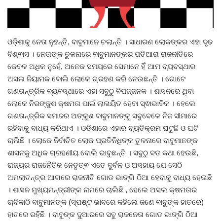
Gallery
ଓଡ଼ିଶାକୁ ନେତା ନୁହନ୍ତି, ବାବୁମାନେ ଚଲାନ୍ତି । ସାଧାରଣ ଲୋକଙ୍କର ଏହା ଦୃଢ
ଆଜିର ଖବର
ବିଶ୍ଵାସ । ନେତାଙ୍କ ତୁଳନାରେ ବାବୁମାନଙ୍କର ପତିଆରା ରାଜନୀତିରେ
କେବଳ ଅଧିକ ନୁହେଁ, ଅନେକ ସମୟରେ ସେମାନେ ହିଁ ଆମ ବ୍ୟବସ୍ଥାର
ସାହିତ୍ୟ
ଅସଲ ନିୟାମକ ବୋଲି ଲୋକେ ଗ୍ରହଣ କରି ନେଉଛନ୍ତି । ଗୋଟେ
ଗଣତାନ୍ତ୍ରିକ ବ୍ୟବସ୍ଥାରେ ଏହା ସବୁଠୁ ବିପଜ୍ଜନକ । ଶାସନରେ ଥିବା
ସଂସ୍କୃତି
ଲୋକେ ନିରଙ୍କୁଶ କ୍ଷମତା ପାଇଁ ଲାଳାୟିତ ହେବା ସ୍ଵାଭାବିକ । ହେଲେ
ଗଣତାନ୍ତ୍ରିକ ସମାଜର ଅଙ୍କୁଶ ବାବୁମାନଙ୍କୁ ସବୁବେଳେ ନିଜ ସୀମାରେ
ସିନେମା
ରହିବାକୁ ବାଧ୍ୟ କରିଥାଏ । ଓଡିଶାରେ ଏହାର ବ୍ୟତିକ୍ରମ ଘଟୁଛି ଓ ଘଟି
ଚାଲିଛି । ଲୋକେ ନିର୍ବାଚିତ ଲୋକ ପ୍ରତିନିଧିଙ୍କ ତୁଳନାରେ ବାବୁମାନଙ୍କ
ଭିଡିଓ
ଶାସନକୁ ଅଧିକ ଗ୍ରହଣୀୟ ବୋଲି ଭାବୁଛନ୍ତି । ସବୁଠୁ ବଡ କଥା ହେଉଛି,
ରାଜ୍ୟର ରାଜନୈତିକ ନେତୃତ୍ଵ ଏତେ ଦୁର୍ବଳ ଓ ଅସହାୟ ଯେ ସେଠି
ଅମଲାତନ୍ତ୍ର ଆଗରେ ରାଜନୀତି ଗୋଡ ଭାଙ୍ଗି ଠିଆ ହେବାକୁ ବାଧ୍ୟ ହେଉଛି
। ଶାସନ ମୁଖ୍ୟମନ୍ତ୍ରୀଙ୍କ ନାମରେ ଚାଲିଛି , ହେଲେ ଅସଲ କ୍ଷମତାର
ଚାବିକାଠି ବାବୁମାନଙ୍କ (ସ୍ପଷ୍ଟ ଭାବରେ କହିଲେ ଜଣେ ବାବୁଙ୍କ ହାତରେ)
ହାତରେ ରହିଛି । ବାବୁଙ୍କ ଦୁଆରରେ ସବୁ ରାଜନେତା ଗୋଡ ଭାଙ୍ଗି ଠିଆ