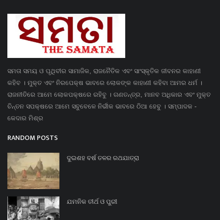
ସମତା ସମୟ ଓ ପୃଥିବୀର ସାମାଜିକ, ରାଜନୈତିକ ଏବଂ ସାଂସ୍କୃତିକ ଜୀବନର କାହାଣୀ
କହିବ । ମୁକ୍ତ ଏବଂ ନିରପେକ୍ଷ ଭାବରେ ଲୋକଙ୍କ କାହାଣୀ କହିବା ଆମର ଧର୍ମ ।
ରାଜନୀତିରେ ଆମେ ଲୋକପକ୍ଷରେ ରହିବୁ । ଗଣତନ୍ତ୍ର, ମାନବ ଅଧିକାର ଏବଂ ମୁକ୍ତ
ଚିନ୍ତନ ସପକ୍ଷରେ ଆମେ ସବୁବେଳେ ନିର୍ଭୀକ ଭାବରେ ଠିଆ ହେବୁ । ସମ୍ପାଦକ -
କେଦାର ମିଶ୍ର
RANDOM POSTS
ଦୁଇଶହ ବର୍ଷ ତଳର ରଥଯାତ୍ରା
ଯମନିକ ତୀର୍ଥ ଓ ପୁରୀ