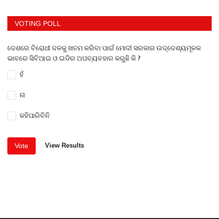
VOTING POLL
ଦେଶରେ ବିରୋଧୀ ଦଳକୁ ଖତମ କରିବା ପାଇଁ ମୋଦୀ ସରକାର ଉଦ୍ଦେଶ୍ୟମୂଳକ
ଭାବରେ ସିବିଆଇ ଓ ଇଡିର ଅପବ୍ୟବହାର କରୁଛି କି ?
ହଁ
ନା
କହିପାରିବିନି
Vote
View Results