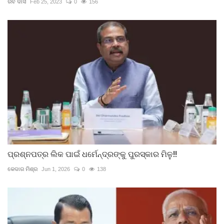
ରବି ଦାସ
Feb 25, 2023
0
156
ପ୍ରଶ୍ନପତ୍ର ଲିକ ପାଇଁ ଧର୍ମେନ୍ଦ୍ରଙ୍କୁ ପୁରସ୍କାର ମିଳୁ!!
କେଦାର ମିଶ୍ର
Jun 1, 2026
0
138