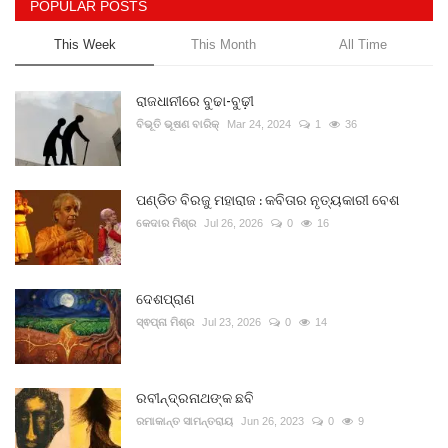
POPULAR POSTS
This Week
This Month
All Time
ରାଜଧାନୀରେ ବୁଢା-ବୁଢ଼ୀ
ବିଭୂତି ଭୂଷଣ ବାରିକ୍
Mar 24, 2024
1
36
ପଣ୍ଡିତ ବିରଜୁ ମହାରାଜ : କବିତାର ନୃତ୍ୟକାରୀ ବେଶ
କେଦାର ମିଶ୍ର
Jul 26, 2026
0
16
ଦେଶପ୍ରାଣ
ସ୍ଵପ୍ନା ମିଶ୍ର
Jul 23, 2026
0
14
ରବୀନ୍ଦ୍ରନାଥଙ୍କ ଛବି
ରମାକାନ୍ତ ସାମନ୍ତରାୟ
Jun 26, 2023
0
9