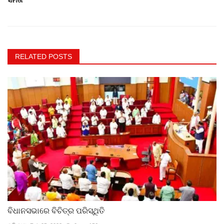
RELATED POSTS
ବିଧାନସଭାରେ ବିଚିତ୍ର ପରିସ୍ଥିତି