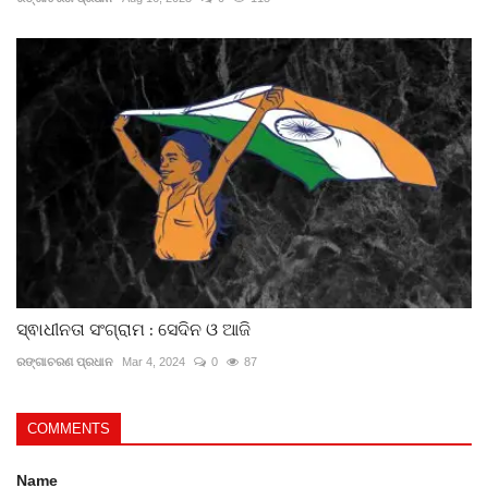
ସ୍ଵାଧୀନତା ସଂଗ୍ରାମ : ସେଦିନ ଓ ଆଜି
ରଙ୍ଗାଚରଣ ପ୍ରଧାନ
Mar 4, 2024
0
87
COMMENTS
Name