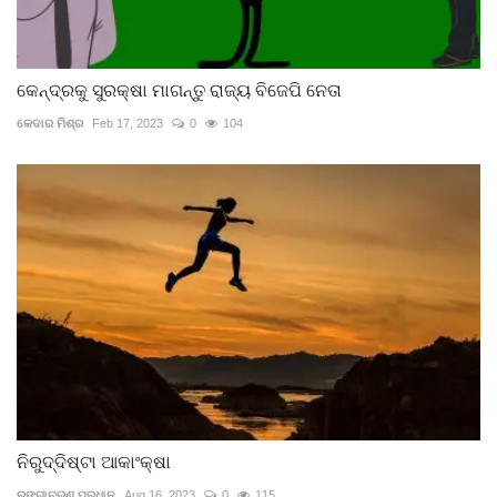
କେନ୍ଦ୍ରକୁ ସୁରକ୍ଷା ମାଗନ୍ତୁ ରାଜ୍ୟ ବିଜେପି ନେତା
କେଦାର ମିଶ୍ର
Feb 17, 2023
0
104
ନିରୁଦ୍ଦିଷ୍ଟା ଆକାଂକ୍ଷା
ରଙ୍ଗାଚରଣ ପ୍ରଧାନ
Aug 16, 2023
0
115