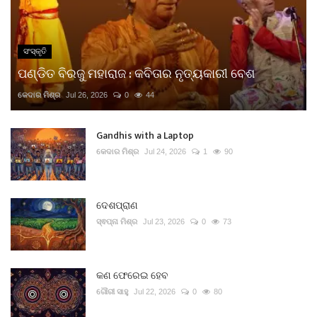
ସଂସ୍କୃତି
ପଣ୍ଡିତ ବିରଜୁ ମହାରାଜ : କବିତାର ନୃତ୍ୟକାରୀ ବେଶ
କେଦାର ମିଶ୍ର
Jul 26, 2026
0
44
Gandhis with a Laptop
କେଦାର ମିଶ୍ର
Jul 24, 2026
1
90
ଦେଶପ୍ରାଣ
ସ୍ଵପ୍ନା ମିଶ୍ର
Jul 23, 2026
0
73
କଣ ଫେରେଇ ହେବ
ଗୌରୀ ସାହୁ
Jul 22, 2026
0
80