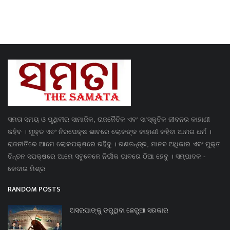
ସମତା ସମୟ ଓ ପୃଥିବୀର ସାମାଜିକ, ରାଜନୈତିକ ଏବଂ ସାଂସ୍କୃତିକ ଜୀବନର କାହାଣୀ
କହିବ । ମୁକ୍ତ ଏବଂ ନିରପେକ୍ଷ ଭାବରେ ଲୋକଙ୍କ କାହାଣୀ କହିବା ଆମର ଧର୍ମ ।
ରାଜନୀତିରେ ଆମେ ଲୋକପକ୍ଷରେ ରହିବୁ । ଗଣତନ୍ତ୍ର, ମାନବ ଅଧିକାର ଏବଂ ମୁକ୍ତ
ଚିନ୍ତନ ସପକ୍ଷରେ ଆମେ ସବୁବେଳେ ନିର୍ଭୀକ ଭାବରେ ଠିଆ ହେବୁ । ସମ୍ପାଦକ -
କେଦାର ମିଶ୍ର
RANDOM POSTS
ଅସରପାଙ୍କୁ ଡରୁଥିବା ଛେରୁଆ ସରକାର