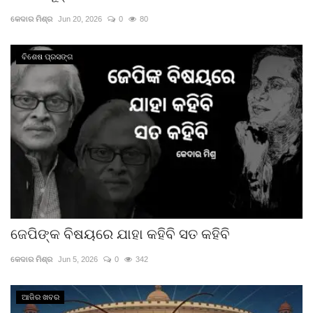
କେଦାର ମିଶ୍ର
Jun 20, 2026
0
80
ବିଶେଷ ପ୍ରସଙ୍ଗ
ଜେପିଙ୍କ ବିଷୟରେ ଯାହା କହିବି ସତ କହିବି
କେଦାର ମିଶ୍ର
Jun 5, 2026
0
342
ଆଜିର ଖବର