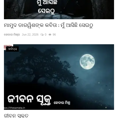
ମାମୁଦ ଡାରୱିଶଙ୍କ କବିତା : ମୁଁ ଆସିଛି ସେଇଠୁ
କେଦାର ମିଶ୍ର
Jun 22, 2026
0
96
ସାହିତ୍ୟ
ଜୀବନ ସୂକ୍ତ