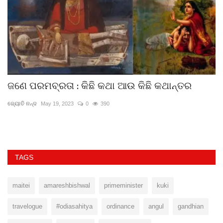
ଜଣେ ପରମବ୍ରତା : କିଛି କଥା ଆଉ କିଛି କଥାନ୍ତର
ର
ଜ୍ୟୋତି ନନ୍ଦ
May 19, 2023
0
390
ସ୍ଵ
TAGS
maitei
amareshbishwal
primeminister
kuki
travelogue
#odiasahitya
ordinance
angul
gandhian