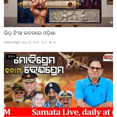
ଭିଡ଼ ହିଂସା କବଳରେ ଓଡ଼ିଶା
କେଦାର ମିଶ୍ର
May 19, 2026
0
68
ଭିଡିଓ