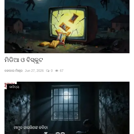
ମିଡିଆ ଓ ବିସ୍କୁଟ
କେଦାର ମିଶ୍ର
Jun 27, 2026
0
67
ସାହିତ୍ୟ