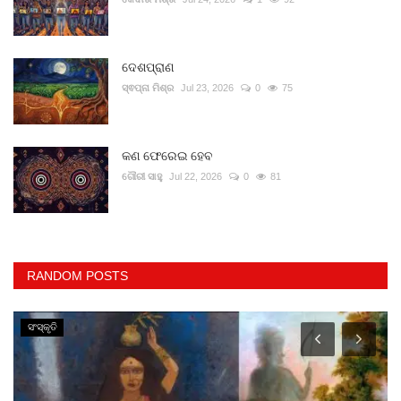
ଦେଶପ୍ରାଣ
ସ୍ଵପ୍ନା ମିଶ୍ର
Jul 23, 2026
0
75
କଣ ଫେରେଇ ହେବ
ଗୌରୀ ସାହୁ
Jul 22, 2026
0
81
RANDOM POSTS
ସଂସ୍କୃତି