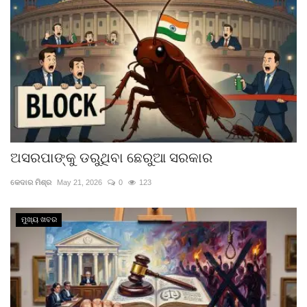
ଅସରପାଙ୍କୁ ଡରୁଥିବା ଛେରୁଆ ସରକାର
କେଦାର ମିଶ୍ର
May 21, 2026
0
123
ମୁଖ୍ୟ ଖବର