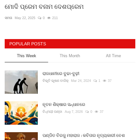
ମୋଦି ପ୍ରେମ ବନାମ ଦେଶପ୍ରେମ
ସମତା
May 22, 2025
0
211
POPULAR POSTS
This Week
This Month
All Time
ରାଜଧାନୀରେ ବୁଢା-ବୁଢ଼ୀ
ବିଭୂତି ଭୂଷଣ ବାରିକ୍
Mar 24, 2024
1
37
ନୂତନ ଶିକ୍ଷାର ସନ୍ଧାନରେ
ଚିନ୍ମୟୀ ପଣ୍ଡା
Aug 7, 2026
0
37
ପଣ୍ଡିତ ବିରଜୁ ମହାରାଜ : କବିତାର ନୃତ୍ୟକାରୀ ବେଶ