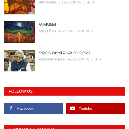
କେଦାର ମିଶ୍ର
Jul 26, 2026
0
13
ଦେଶପ୍ରାଣ
ସ୍ଵପ୍ନା ମିଶ୍ର
Jul 23, 2026
0
12
ବିଜୁଙ୍କ ଆଦର୍ଶ ବିରୋଧରେ ବିଜେଡି
ରଙ୍ଗାଚରଣ ପ୍ରଧାନ
Aug 9, 2023
0
9
FOLLOW US
Facebook
Youtube