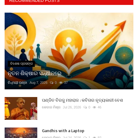
RECOMMENDED POSTS
ବିଶେଷ ପ୍ରସଙ୍ଗ
ନୂତନ ଶିକ୍ଷାର ସନ୍ଧାନରେ
ଚିନ୍ମୟୀ ପଣ୍ଡା
Aug 7, 2026
0
37
ପଣ୍ଡିତ ବିରଜୁ ମହାରାଜ : କବିତାର ନୃତ୍ୟକାରୀ ବେଶ
କେଦାର ମିଶ୍ର
Jul 26, 2026
0
46
Gandhis with a Laptop
କେଦାର ମିଶ୍ର
Jul 24, 2026
1
92