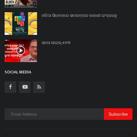
ଓଡିଆ ସିନେମାରେ ସାତରଙ୍ଗର କାହାଣୀ ଇଂଦ୍ରଧନୁ
ସମତା ଲାଇଭ୍-୫୭୩
SOCIAL MEDIA
Subscribe