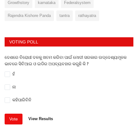
Growthstory
karnataka
Federalsystem
Rajendra Kishore Panda
tantra
rathayatra
VOTING POLL
ଦେଶରେ ବିରୋଧୀ ଦଳକୁ ଖତମ କରିବା ପାଇଁ ମୋଦୀ ସରକାର ଉଦ୍ଦେଶ୍ୟମୂଳକ
ଭାବରେ ସିବିଆଇ ଓ ଇଡିର ଅପବ୍ୟବହାର କରୁଛି କି ?
ହଁ
ନା
କହିପାରିବିନି
Vote
View Results