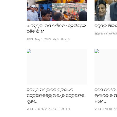
ଆଜିର ଖବର
ଝାରସୁଗୁଡ଼ା ଉପ ନିର୍ବାଚନ : ଦ୍ବିତୀୟରେ
ବିଜୁଙ୍କ ଆଦର
ରହିବ କିଏ?
ରଙ୍ଗାଚରଣ ପ୍ରଧା
ସମତା
May 1, 2023
0
216
ାନବିକତା
ସାହିତ୍ୟ ପୁରସ୍କାର ବିବାଦ : ସମ୍ବାଦ ସ
ଘରର ଏକ ଖୋଲା ବିତର୍କ
2
ସମତା
Jul 31, 2023
0
177
ବରିଷ୍ଠ ସାମ୍ବାଦିକ ପ୍ରଶାନ୍ତ
ବିବିସି ଉପରେ
ପଟ୍ଟନାୟକଙ୍କୁ ଅନନ୍ତ ପଟ୍ଟନାୟକ
ଲଗାଇବାକୁ ଆସ
ସୃଜନ...
କଲେ...
ସମତା
Jun 26, 2023
0
171
ସମତା
Feb 10, 20