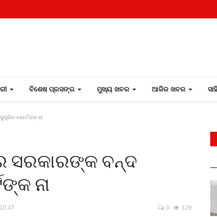
ୋରୀ
ବିଶେଷ ପ୍ରସଙ୍ଗ
ମୁଖ୍ୟ ଖବର
ଆଜିର ଖବର
ସା
ପ୍ରିମ କୋର୍ଟଙ୍କ ନା
୍ର ସରକାରଙ୍କ ବନ୍ଦ
ଟଙ୍କ ନା
 10:47
0
129