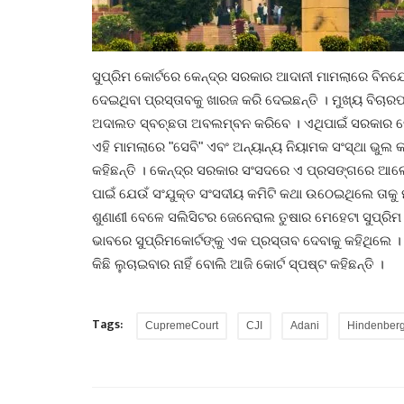
ସୁପ୍ରିମ କୋର୍ଟରେ କେନ୍ଦ୍ର ସରକାର ଆଦାନୀ ମାମଲାରେ ବିନଯୋ
ଦେଇଥିବା ପ୍ରସ୍ତାବକୁ ଖାରଜ କରି ଦେଇଛନ୍ତି । ମୁଖ୍ୟ ବିଚାରପ
ଅଦାଲତ ସ୍ବଚ୍ଛତା ଅବଲମ୍ବନ କରିବେ । ଏଥିପାଇଁ ସରକାର ଦେ
ଏହି ମାମଲାରେ "ସେବି" ଏବଂ ଅନ୍ୟାନ୍ୟ ନିୟାମକ ସଂସ୍ଥା ଭୁଲ କର
କହିଛନ୍ତି । କେନ୍ଦ୍ର ସରକାର ସଂସଦରେ ଏ ପ୍ରସଙ୍ଗରେ ଆଲୋ
ପାଇଁ ଯେଉଁ ସଂଯୁକ୍ତ ସଂସଦୀୟ କମିଟି କଥା ଉଠେଇଥିଲେ ତାକୁ 
ଶୁଣାଣୀ ବେଳେ ସଲିସିଟର ଜେନେରାଲ ତୁଷାର ମେହେଟା ସୁପ୍ରିମ 
ଭାବରେ ସୁପ୍ରିମକୋର୍ଟଙ୍କୁ ଏକ ପ୍ରସ୍ତାବ ଦେବାକୁ କହିଥିଲେ ।
କିଛି ଲୁଚାଇବାର ନାହିଁ ବୋଲି ଆଜି କୋର୍ଟ ସ୍ପଷ୍ଟ କହିଛନ୍ତି ।
Tags:
CupremeCourt
CJI
Adani
Hindenber