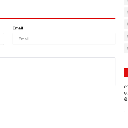
Email
ଦ
ଉ
କି