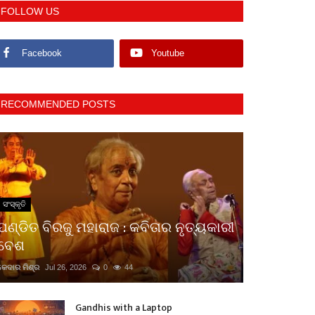
FOLLOW US
Facebook
Youtube
RECOMMENDED POSTS
ସଂସ୍କୃତି
ପଣ୍ଡିତ ବିରଜୁ ମହାରାଜ : କବିତାର ନୃତ୍ୟକାରୀ
ବେଶ
କେଦାର ମିଶ୍ର
Jul 26, 2026
0
44
Gandhis with a Laptop