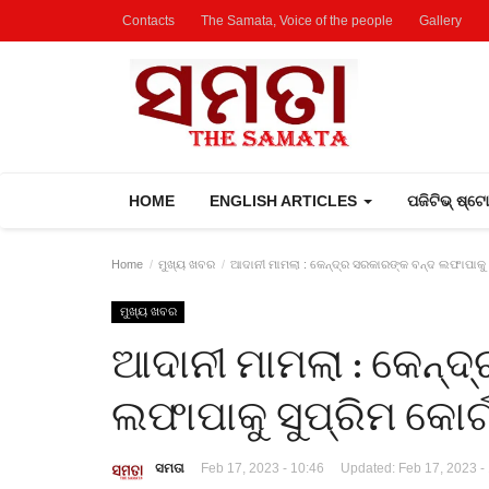
Contacts
The Samata, Voice of the people
Gallery
HOME
ENGLISH ARTICLES
ପଜିଟିଭ୍ ଷ୍ଟ
Home
ମୁଖ୍ୟ ଖବର
ଆଦାନୀ ମାମଲା : କେନ୍ଦ୍ର ସରକାରଙ୍କ ବନ୍ଦ ଲଫାପାକୁ ସୁ
ମୁଖ୍ୟ ଖବର
ଆଦାନୀ ମାମଲା : କେନ୍ଦ
ଲଫାପାକୁ ସୁପ୍ରିମ କୋର୍
ସମତା
Feb 17, 2023 - 10:46
Updated: Feb 17, 2023 -