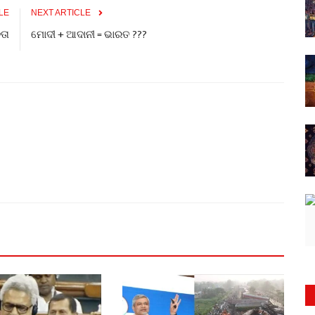
LE
NEXT ARTICLE
େତା
ମୋଦୀ + ଆଦାନୀ = ଭାରତ ???