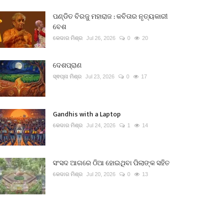
ପଣ୍ଡିତ ବିରଜୁ ମହାରାଜ : କବିତାର ନୃତ୍ୟକାରୀ
ବେଶ
କେଦାର ମିଶ୍ର
Jul 26, 2026
0
20
ଦେଶପ୍ରାଣ
ସ୍ଵପ୍ନା ମିଶ୍ର
Jul 23, 2026
0
17
Gandhis with a Laptop
କେଦାର ମିଶ୍ର
Jul 24, 2026
1
14
ସଂସଦ ଆଗରେ ଠିଆ ହୋଇଥିବା ପିଲାଙ୍କ ସହିତ
କେଦାର ମିଶ୍ର
Jul 20, 2026
0
13