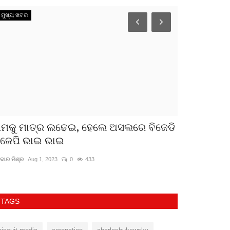
ମୁଖ୍ୟ ଖବର
ସାହିତ୍ୟ
ାମକୁ ମାତ୍ର ଲଢେଇ, ହେଲେ ଅସଲରେ ବିଜେଡି
ବାସ୍ନା
ିଜେପି ଭାଇ ଭାଇ
ଜ୍ଞାନୀ ଦେବାଶିଷ ମିଶ୍ର
ଦାର ମିଶ୍ର
Aug 1, 2023
0
433
TAGS