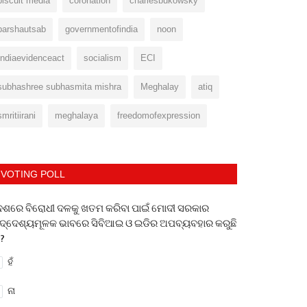
biscuit media
coronation
charlesbukowsky
barshautsab
governmentofindia
noon
Indiaevidenceact
socialism
ECI
subhashree subhasmita mishra
Meghalay
atiq
smritiirani
meghalaya
freedomofexpression
VOTING POLL
େଶରେ ବିରୋଧୀ ଦଳକୁ ଖତମ କରିବା ପାଇଁ ମୋଦୀ ସରକାର
ଦ୍ଦେଶ୍ୟମୂଳକ ଭାବରେ ସିବିଆଇ ଓ ଇଡିର ଅପବ୍ୟବହାର କରୁଛି
 ?
ହଁ
ନା