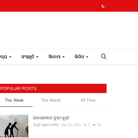
ହିତ୍ୟ
ସଂସ୍କୃତି
ସିନେମା
ଭିଡିଓ
POPULAR POSTS
This Week
This Month
All Time
ରାଜଧାନୀରେ ବୁଢା-ବୁଢ଼ୀ
ବିଭୂତି ଭୂଷଣ ବାରିକ୍
Mar 24, 2024
1
36