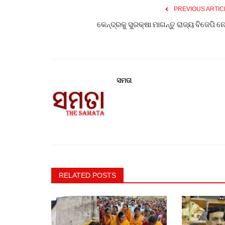
PREVIOUS ARTIC
କେନ୍ଦ୍ରକୁ ସୁରକ୍ଷା ମାଗନ୍ତୁ ରାଜ୍ୟ ବିଜେପି ନ
ସମତା
RELATED POSTS