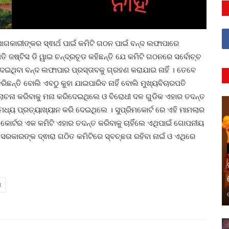
ଗକାରୀଙ୍କର ସ୍ଵାର୍ଥ ପାଇଁ କମିଟି ଗଠନ ପାଇଁ ବନ୍ଦ ଲଫାପାରେ
ତି ଜଷ୍ଟିସ ଡି ୱାଇ ଚନ୍ଦ୍ରଚୂଡ କହିଛନ୍ତି ଯେ କମିଟି ଗଠନରେ ସର୍ବୋଚ୍ଚ
ଇଥିବା ବନ୍ଦ ଲଫାପାର ପ୍ରସ୍ତାବକୁ ଗ୍ରହଣ କରାଯାଇ ନାହିଁ । ତେବେ
ିଛନ୍ତି ବୋଲି ଏବଠୁ କୁହା ଯାଇପାରିବ ନାହିଁ ବୋଲି ମୁଖ୍ୟବିଚାରପତି
ଚନା କରିବାକୁ ମନା କରିଦେଇଥିଲେ ଓ ବିରୋଧୀ ଦଳ ଗୁଡିକ ଏହାର ତଦନ୍ତ
ମଧ୍ୟ ପ୍ରତ୍ୟାଖ୍ୟାନ କରି ଦେଇଥିଲେ । ସୁପ୍ରିମକୋର୍ଟ ରେ ଏହି ମାମଲାର
କୋର୍ଟର ଏକ କମିଟି ଏହାର ତଦନ୍ତ କରିବାକୁ ଚାହିଁଲେ ଏଥିପାଇଁ ଗୋପନୀୟ
 ସରକାରଙ୍କ ଦ୍ଵାରା ଗଠିତ କମିଟିରେ ସ୍ବଚ୍ଛତା ରହିବା ନାଇଁ ଓ ଏଥିରେ
g