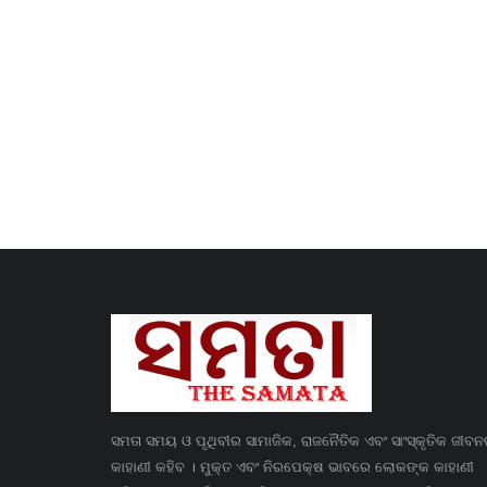
ସମତା ସମୟ ଓ ପୃଥିବୀର ସାମାଜିକ, ରାଜନୈତିକ ଏବଂ ସାଂସ୍କୃତିକ ଜୀବ
କାହାଣୀ କହିବ । ମୁକ୍ତ ଏବଂ ନିରପେକ୍ଷ ଭାବରେ ଲୋକଙ୍କ କାହାଣୀ