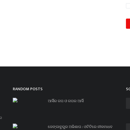
RANDOM POSTS
S
ଆର୍ସିର ଗପ ଓ ଗପର ଆର୍ସି
ନର
ଜେଙ୍ଗାବୁରୁର ଅଭିଶାପ : ଓଟିଟିରେ ନୀଳମାଧବ