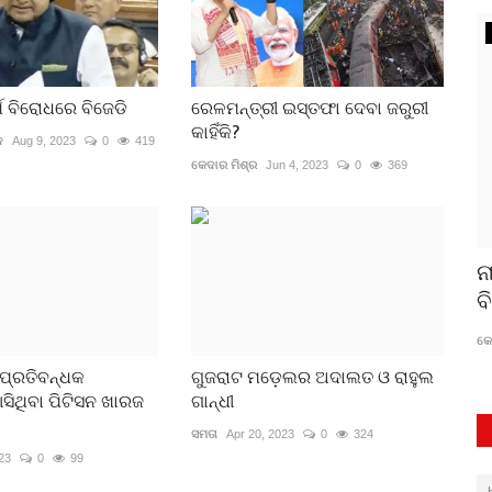
ମୁଖ୍ୟ ଖବର
୍ଶ ବିରୋଧରେ ବିଜେଡି
ରେଳମନ୍ତ୍ରୀ ଇସ୍ତଫା ଦେବା ଜରୁରୀ
କାହିଁକି?
ନ
Aug 9, 2023
0
419
କେଦାର ମିଶ୍ର
Jun 4, 2023
0
369
ାହିତ୍ୟ
କେନ୍ଦ୍ର ବିଜେପିର ବୁଝାମଣା, ରାଜ୍ୟ ବିଜେପି
ନ
ଲାଗି ପ୍ରତାରଣା
ବ
କେଦାର ମିଶ୍ର
Aug 6, 2023
0
170
କେ
 ପ୍ରତିବନ୍ଧକ
ଗୁଜରାଟ ମଡ଼େଲର ଅଦାଲତ ଓ ରାହୁଲ
ିଥିବା ପିଟିସନ ଖାରଜ
ଗାନ୍ଧୀ
ସମତା
Apr 20, 2023
0
324
23
0
99