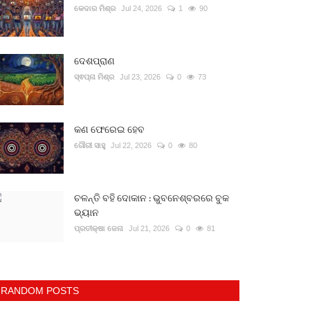
କେଦାର ମିଶ୍ର
Jul 24, 2026
1
90
ଦେଶପ୍ରାଣ
ସ୍ଵପ୍ନା ମିଶ୍ର
Jul 23, 2026
0
73
କଣ ଫେରେଇ ହେବ
ଗୌରୀ ସାହୁ
Jul 22, 2026
0
80
ଚଳନ୍ତି ବହି ଦୋକାନ : ଭୁବନେଶ୍ବରରେ ବୁକ
ଭ୍ୟାନ
ପ୍ରତୀକ୍ଷା ଜେନା
Jul 21, 2026
0
81
RANDOM POSTS