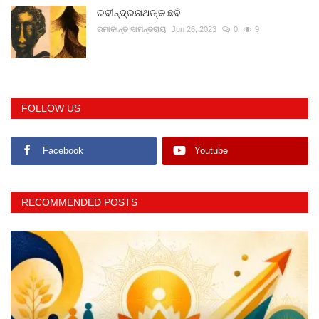
ରବୀନ୍ଦ୍ରନାଥଙ୍କ ଛବି
ରମାକାନ୍ତ ସାମନ୍ତରାୟ
Jun 26, 2023
0
9
FOLLOW US
Facebook
Youtube
RECOMMENDED POSTS