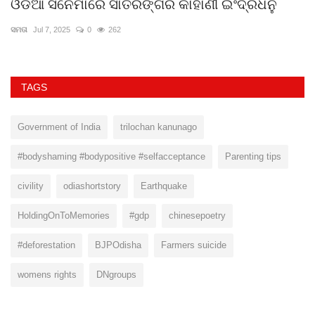
ଓଡିଆ ସିନେମାରେ ସାତରଙ୍ଗର କାହାଣୀ ଇଂଦ୍ରଧନୁ
ସ
ସମତା
Jul 7, 2025
0
262
ସମ
TAGS
Government of India
trilochan kanunago
#bodyshaming #bodypositive #selfacceptance
Parenting tips
civility
odiashortstory
Earthquake
HoldingOnToMemories
#gdp
chinesepoetry
#deforestation
BJPOdisha
Farmers suicide
womens rights
DNgroups