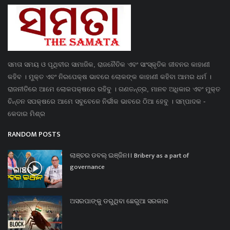
ସମତା ସମୟ ଓ ପୃଥିବୀର ସାମାଜିକ, ରାଜନୈତିକ ଏବଂ ସାଂସ୍କୃତିକ ଜୀବନର କାହାଣୀ
କହିବ । ମୁକ୍ତ ଏବଂ ନିରପେକ୍ଷ ଭାବରେ ଲୋକଙ୍କ କାହାଣୀ କହିବା ଆମର ଧର୍ମ ।
ରାଜନୀତିରେ ଆମେ ଲୋକପକ୍ଷରେ ରହିବୁ । ଗଣତନ୍ତ୍ର, ମାନବ ଅଧିକାର ଏବଂ ମୁକ୍ତ
ଚିନ୍ତନ ସପକ୍ଷରେ ଆମେ ସବୁବେଳେ ନିର୍ଭୀକ ଭାବରେ ଠିଆ ହେବୁ । ସମ୍ପାଦକ -
କେଦାର ମିଶ୍ର
RANDOM POSTS
ଲାଞ୍ଚର ଡବଲ୍ ଇଞ୍ଜିନ।। Bribery as a part of
governance
ଅସରପାଙ୍କୁ ଡରୁଥିବା ଛେରୁଆ ସରକାର