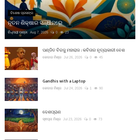
ବିଶେଷ ପ୍ରସଙ୍ଗ
ନୂତନ ଶିକ୍ଷାର ସନ୍ଧାନରେ
ଚିନ୍ମୟୀ ପଣ୍ଡା
Aug 7, 2026
0
23
ପଣ୍ଡିତ ବିରଜୁ ମହାରାଜ : କବିତାର ନୃତ୍ୟକାରୀ ବେଶ
କେଦାର ମିଶ୍ର
Jul 26, 2026
0
45
Gandhis with a Laptop
କେଦାର ମିଶ୍ର
Jul 24, 2026
1
90
ଦେଶପ୍ରାଣ
ସ୍ଵପ୍ନା ମିଶ୍ର
Jul 23, 2026
0
73