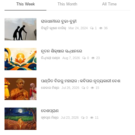
This Week
This Month
All Time
ରାଜଧାନୀରେ ବୁଢା-ବୁଢ଼ୀ
ବିଭୂତି ଭୂଷଣ ବାରିକ୍
Mar 24, 2024
1
36
ନୂତନ ଶିକ୍ଷାର ସନ୍ଧାନରେ
ଚିନ୍ମୟୀ ପଣ୍ଡା
Aug 7, 2026
0
23
ପଣ୍ଡିତ ବିରଜୁ ମହାରାଜ : କବିତାର ନୃତ୍ୟକାରୀ ବେଶ
କେଦାର ମିଶ୍ର
Jul 26, 2026
0
15
ଦେଶପ୍ରାଣ
ସ୍ଵପ୍ନା ମିଶ୍ର
Jul 23, 2026
0
11