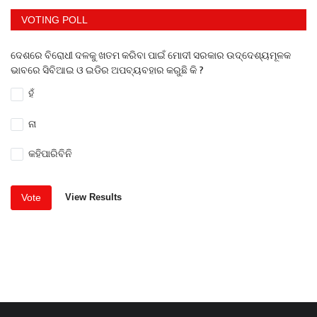
VOTING POLL
ଦେଶରେ ବିରୋଧୀ ଦଳକୁ ଖତମ କରିବା ପାଇଁ ମୋଦୀ ସରକାର ଉଦ୍ଦେଶ୍ୟମୂଳକ
ଭାବରେ ସିବିଆଇ ଓ ଇଡିର ଅପବ୍ୟବହାର କରୁଛି କି ?
ହଁ
ନା
କହିପାରିବିନି
Vote
View Results