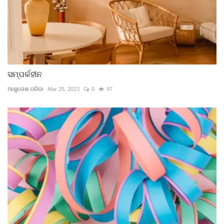
ସମ୍ପର୍କହୀନ
ଆଶୁତୋଷ ପରିଡା
Mar 25, 2023
0
97