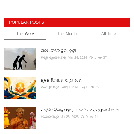
POPULAR POSTS
This Week
This Month
All Time
ରାଜଧାନୀରେ ବୁଢା-ବୁଢ଼ୀ
ବିଭୂତି ଭୂଷଣ ବାରିକ୍
Mar 24, 2024
1
37
ନୂତନ ଶିକ୍ଷାର ସନ୍ଧାନରେ
ଚିନ୍ମୟୀ ପଣ୍ଡା
Aug 7, 2026
0
35
ପଣ୍ଡିତ ବିରଜୁ ମହାରାଜ : କବିତାର ନୃତ୍ୟକାରୀ ବେଶ
କେଦାର ମିଶ୍ର
Jul 26, 2026
0
14