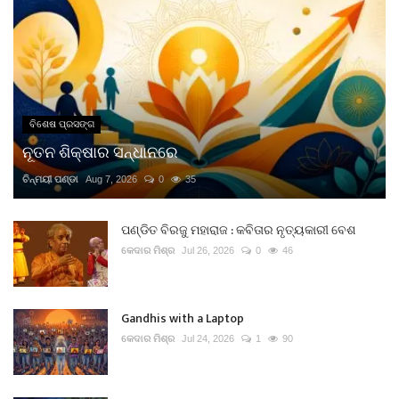
ବିଶେଷ ପ୍ରସଙ୍ଗ
ନୂତନ ଶିକ୍ଷାର ସନ୍ଧାନରେ
ଚିନ୍ମୟୀ ପଣ୍ଡା
Aug 7, 2026
0
35
ପଣ୍ଡିତ ବିରଜୁ ମହାରାଜ : କବିତାର ନୃତ୍ୟକାରୀ ବେଶ
କେଦାର ମିଶ୍ର
Jul 26, 2026
0
46
Gandhis with a Laptop
କେଦାର ମିଶ୍ର
Jul 24, 2026
1
90