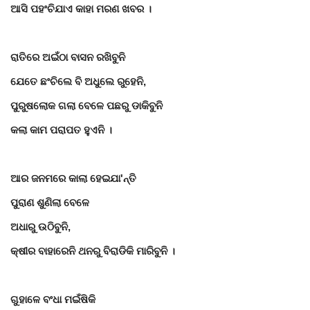
ଆସି ପହଂଚିଯାଏ କାହା ମରଣ ଖବର
।
ରାତିରେ ଅଇଁଠା ବାସନ ରଖିବୁନି
ଯେତେ ଛଂଚିଲେ ବି ଅଧୁଲେ ରୁହେନି
,
ପୁରୁଷଲୋକ ଗଲା ବେଳେ ପଛରୁ ଡାକିବୁନି
କଲା କାମ ପରାପତ ହୁଏନି
।
ଆର ଜନମରେ କାଲା ହେଇଯା
'
ନ୍ତି
ପୁରାଣ ଶୁଣିଲା ବେଳେ
ଅଧାରୁ ଉଠିବୁନି
,
କ୍ଷୀର ବାହାରେନି ଥନରୁ ବିରାଡିକି ମାରିବୁନି
।
ଗୁହାଳେ ବଂଧା ମଇଁଷିକି