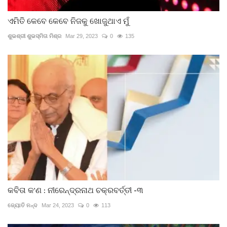
ଏମିତି କେବେ କେବେ ନିଜକୁ ଖୋଜୁଥାଏ ମୁଁ
ଶୁଭଶ୍ରୀ ଶୁଭସ୍ମିତା ମିଶ୍ର
Mar 29, 2023
0
135
କବିତା କ'ଣ : ନୀରେନ୍ଦ୍ରନାଥ ଚକ୍ରବର୍ତ୍ତୀ -୩
ଜ୍ୟୋତି ନନ୍ଦ
Mar 24, 2023
0
113