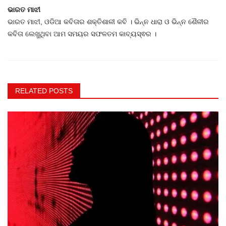
ଭାରତ ମାଝୀ
ଭାରତ ମାଝୀ, ଓଡିଆ କବିତାର ଶକ୍ତିଶାଳୀ କବି । ଭିନ୍ନ ଧାରା ଓ ଭିନ୍ନ ଶୈଳୀର
କବିତା ଲେଖୁଥିବା ଆମ ସମୟର ସଫଳତମ କାବ୍ୟସ୍ଵର ।
RELATED POSTS