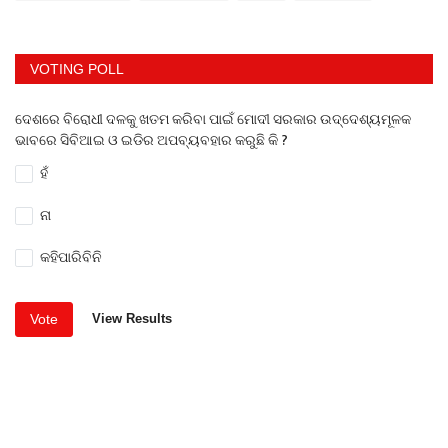
VOTING POLL
ଦେଶରେ ବିରୋଧୀ ଦଳକୁ ଖତମ କରିବା ପାଇଁ ମୋଦୀ ସରକାର ଉଦ୍ଦେଶ୍ୟମୂଳକ
ଭାବରେ ସିବିଆଇ ଓ ଇଡିର ଅପବ୍ୟବହାର କରୁଛି କି ?
ହଁ
ନା
କହିପାରିବିନି
Vote
View Results