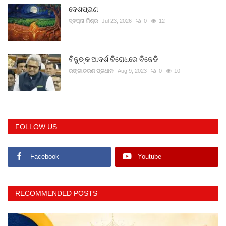
ଦେଶପ୍ରାଣ
ସ୍ଵପ୍ନା ମିଶ୍ର
Jul 23, 2026
0
12
ବିଜୁଙ୍କ ଆଦର୍ଶ ବିରୋଧରେ ବିଜେଡି
ରଙ୍ଗାଚରଣ ପ୍ରଧାନ
Aug 9, 2023
0
10
FOLLOW US
Facebook
Youtube
RECOMMENDED POSTS