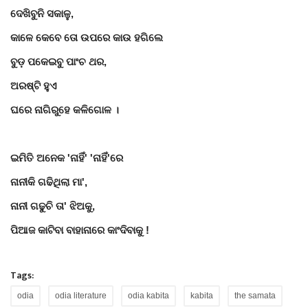
ଦେଖିବୁନି ସକାଳୁ
,
କାଳେ କେବେ ତୋ ଉପରେ କାଉ ହଗିଲେ
ବୁଡ଼ ପକେଇବୁ ପାଂଚ ଥର
,
ଅରଷ୍ଟି ହୁଏ
ଘରେ ନାଗିରୁହେ କଳିଗୋଳ
।
ଇମିତି ଅନେକ
'
ନାହିଁ
' '
ନାହିଁ
'
ରେ
ନାନୀକି ଗଢିଥିଲା ମା
',
ନାନୀ ଗଢୁଚି ତା
'
ଝିଅକୁ
,
ପିଆଜ କାଟିବା ବାହାନାରେ କାଂଦିବାକୁ !
Tags:
odia
odia literature
odia kabita
kabita
the samata