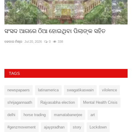
ସଂସଦ ଆଗରେ ଠିଆ ହୋଇଥିବା ପିଲାଙ୍କ ସହିତ
ଫ
କେଦାର ମିଶ୍ର
Jul 20, 2026
0
338
ଶୁଭ
TAGS
newspapaers
latinamerica
swagatikaswain
vilolence
shrijagannaath
Rajyasabha election
Mental Health Crisis
delhi
horse trading
mamatabanerjee
art
#genzmovement
ajaypradhan
story
Lockdown