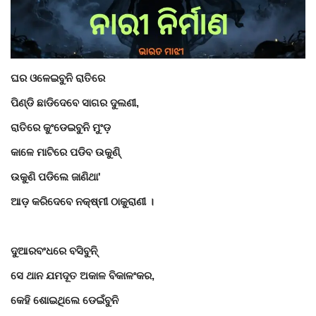
Gallery
ଆଜିର ଖବର
ଘର ଓଳେଇବୁନି ରାତିରେ
ପିଣ୍ଡି ଛାଡିଦେବେ ସାଗର ଦୁଲଣୀ
,
ସାହିତ୍ୟ
ରାତିରେ କୁଂଡେଇବୁନି ମୁଂଡ଼
ସଂସ୍କୃତି
କାଳେ ମାଟିରେ ପଡିବ ଉକୁଣି୍
ସିନେମା
ଉକୁଣି ପଡିଲେ ଜାଣିଥା
'
ଆଡ଼ କରିଦେବେ ନକ୍ଷ୍ମୀ ଠାକୁରାଣୀ
।
ଭିଡିଓ
ଦୁଆରବଂଧରେ ବସିବୁନି୍
ସେ ଥାନ ଯମଦୂତ ଅକାଳ ବିକାଳଂକର
,
କେହି ଶୋଇଥିଲେ ଡେଇଁବୁନି