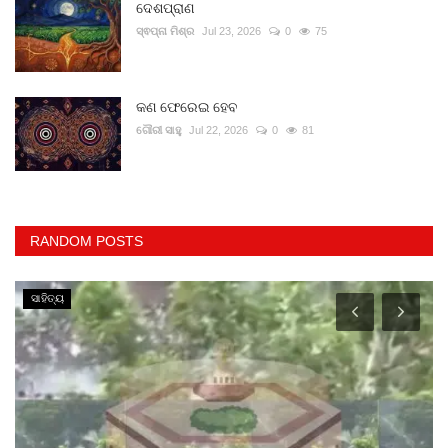
ଦେଶପ୍ରାଣ
ସ୍ଵପ୍ନା ମିଶ୍ର
Jul 23, 2026
0
75
କଣ ଫେରେଇ ହେବ
ଗୌରୀ ସାହୁ
Jul 22, 2026
0
81
RANDOM POSTS
ସାହିତ୍ୟ