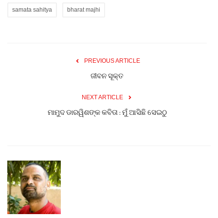
samata sahitya
bharat majhi
PREVIOUS ARTICLE
ଜୀବନ ସୂକ୍ତ
NEXT ARTICLE
ମାମୁଦ ଡାରୱିଶଙ୍କ କବିତା : ମୁଁ ଆସିଛି ସେଇଠୁ