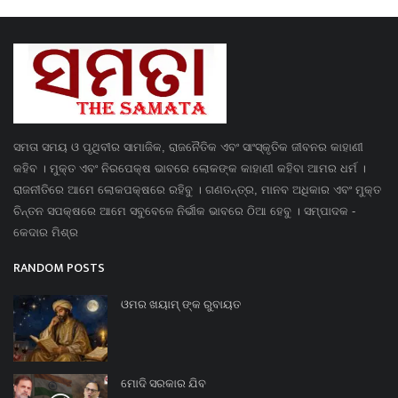
ସମତା ସମୟ ଓ ପୃଥିବୀର ସାମାଜିକ, ରାଜନୈତିକ ଏବଂ ସାଂସ୍କୃତିକ ଜୀବନର କାହାଣୀ
କହିବ । ମୁକ୍ତ ଏବଂ ନିରପେକ୍ଷ ଭାବରେ ଲୋକଙ୍କ କାହାଣୀ କହିବା ଆମର ଧର୍ମ ।
ରାଜନୀତିରେ ଆମେ ଲୋକପକ୍ଷରେ ରହିବୁ । ଗଣତନ୍ତ୍ର, ମାନବ ଅଧିକାର ଏବଂ ମୁକ୍ତ
ଚିନ୍ତନ ସପକ୍ଷରେ ଆମେ ସବୁବେଳେ ନିର୍ଭୀକ ଭାବରେ ଠିଆ ହେବୁ । ସମ୍ପାଦକ -
କେଦାର ମିଶ୍ର
RANDOM POSTS
ଓମର ଖୟାମ୍ ଙ୍କ ରୁବାୟତ
ମୋଦି ସରକାର ଯିବ