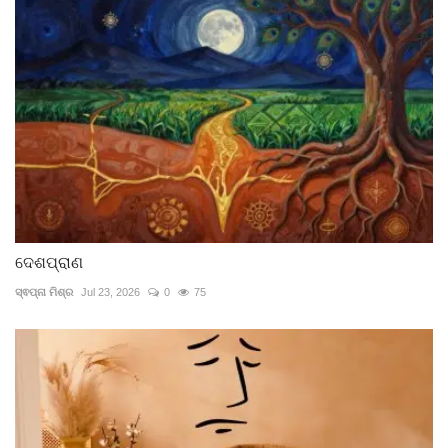
ଦେଶପ୍ରାଣ
ସ୍ଵପ୍ନା ମିଶ୍ର
Jul 23, 2026
0
75