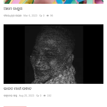
ଆମେ ଜାଣୁନା
ବୀରେନ୍ଦ୍ର ନାୟକ
Mar 6, 2023
0
96
ଭାରତ ମାଝୀ ଉଵାଚ
କହ୍ନେଇ ସାହୁ
Aug 25, 2023
0
192