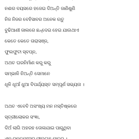
ନଈର ବୟସରେ ହଜେଇ ଦିଅନ୍ତି ଜାଣିଶୁଣି
ନିଜ ନିଜର ବେହିସାବର ଅନେକ ଋତୁ
ବୁଢିଆଣୀ ଜାଲରେ ଛନ୍ଦେଇ ହେଇ ଯାଉଥାଏ
କେତେ କେତେ ତାରାସଞ୍ଜ,
ଫୁଲଫୁଟା ସ୍ବପ୍ନ,
ଅଥଚ ଘରନିର୍ମାଣ କରୁ କରୁ
ସମ୍ଭାଳି ନିଅନ୍ତି ସେମାନେ
ଧୂଳି ଧୂଆଁ ଧୁଆ ବିପର୍ଯ୍ୟସ୍ତ ସମ୍ପୂର୍ଣ ସଭ୍ୟତା ।
ଅଥଚ ଏବେବି ଅସଂଖ୍ୟ ମନ ମସ୍ତିଷ୍କରେ
ସ୍ତ୍ରୀଲୋକର ସଂଜ୍ଞା,
ଦିଅଁ ଲାଗି ଅହରହ ତୋଳାଯାଇ ପାରୁଥିବା
ଏକ ରକ୍ତମାଂସର ଫୁଲଗଛ ମାତ୍ର ।