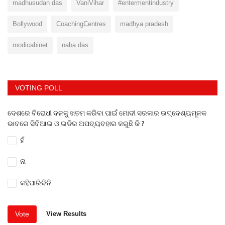
madhusudan das
VaniVihar
#entermentindustry
Bollywood
CoachingCentres
madhya pradesh
modicabinet
naba das
VOTING POLL
ଦେଶରେ ବିରୋଧୀ ଦଳକୁ ଖତମ କରିବା ପାଇଁ ମୋଦୀ ସରକାର ଉଦ୍ଦେଶ୍ୟମୂଳକ
ଭାବରେ ସିବିଆଇ ଓ ଇଡିର ଅପବ୍ୟବହାର କରୁଛି କି ?
ହଁ
ନା
କହିପାରିବିନି
Vote
View Results