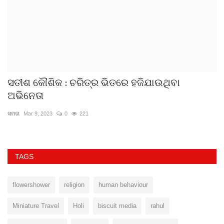
ସତୀଶ କୌଶିକ : ଚରିତ୍ର ଭିତରେ ହଜିଯାଉଥିବା
ସ
ଅଭିନେତା
ଚିତ
ସମତା
Mar 9, 2023
0
221
TAGS
flowershower
religion
human behaviour
Miniature Travel
Holi
biscuit media
rahul