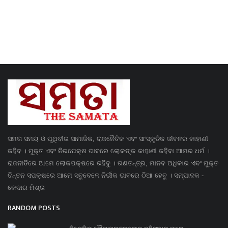
ସମତା ସମୟ ଓ ପୃଥିବୀର ସାମାଜିକ, ରାଜନୈତିକ ଏବଂ ସାଂସ୍କୃତିକ ଜୀବନର କାହାଣୀ
କହିବ । ମୁକ୍ତ ଏବଂ ନିରପେକ୍ଷ ଭାବରେ ଲୋକଙ୍କ କାହାଣୀ କହିବା ଆମର ଧର୍ମ ।
ରାଜନୀତିରେ ଆମେ ଲୋକପକ୍ଷରେ ରହିବୁ । ଗଣତନ୍ତ୍ର, ମାନବ ଅଧିକାର ଏବଂ ମୁକ୍ତ
ଚିନ୍ତନ ସପକ୍ଷରେ ଆମେ ସବୁବେଳେ ନିର୍ଭୀକ ଭାବରେ ଠିଆ ହେବୁ । ସମ୍ପାଦକ -
କେଦାର ମିଶ୍ର
RANDOM POSTS