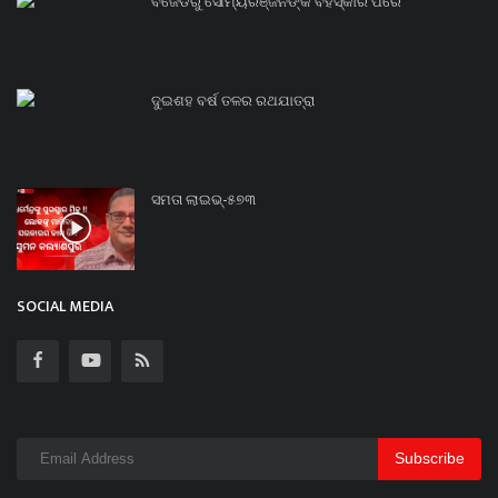
ବିଜେଡିରୁ ସୌମ୍ୟରଞ୍ଜନଙ୍କ ବହିସ୍କାର ପରେ
ଦୁଇଶହ ବର୍ଷ ତଳର ରଥଯାତ୍ରା
ସମତା ଲାଇଭ୍-୫୭୩
SOCIAL MEDIA
Subscribe