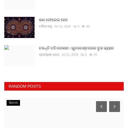
କଣ ଫେରେଇ ହେବ
ଗୌରୀ ସାହୁ
Jul 22, 2026
0
80
ଚଳନ୍ତି ବହି ଦୋକାନ : ଭୁବନେଶ୍ବରରେ ବୁକ ଭ୍ୟାନ
ପ୍ରତୀକ୍ଷା ଜେନା
Jul 21, 2026
0
81
RANDOM POSTS
ସିନେମା