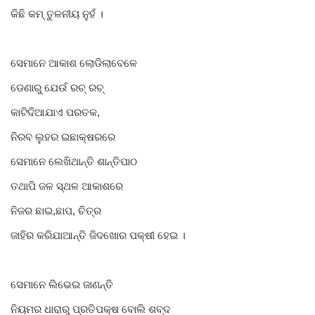
କିଛି କମ୍ ତୁଳନୀୟ ନୁହଁ ।
ସେମାନେ ଆକାଶ ଲୋଡିଲାବେଳେ
ଡେଣାରୁ ଯେଉଁ ରଚ୍ ରଚ୍
କାଟିଦିଆଯାଏ ପରତକ,
ନିରବ ଲୁହର ଇଛାକ୍ଷରରେ
ସେମାନେ ଲେଖିଥାନ୍ତି ଶାନ୍ତିପାଠ
ତଥାପି ଜଳ ସ୍ଥଳ ଆକାଶରେ
ନିଜର ଛାଇ,ଛାପ, ଚିତ୍ର
ଜାହିର କରିଯାଆନ୍ତି ଜିଦଖୋର ପକ୍ଷୀ ହେଇ ।
ସେମାନେ ଲିଭେଇ ଜାଣନ୍ତି
ନିୟମର ଧାରାରୁ ପ୍ରତିପକ୍ଷ ବୋଲି ଶବ୍ଦ