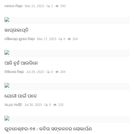
କେଦାର ମିଶ୍ର
Mar 21, 2023
1
700
କାପ୍ତାକାପ୍ତି
ସୌଭାଗ୍ୟ କୁମାର ମିଶ୍ର
Mar 17, 2023
0
104
ଆଜି ନୁହଁ ଆଉଦିନେ
ନିଖିଳେଶ ମିଶ୍ର
Jul 29, 2023
0
204
ଯୋଗୀ ପାଇଁ ପଦେ
ଆନ୍‌ପା ମାର୍ଣ୍ଡି
Jul 30, 2023
0
125
ଭୁବନେଶ୍ଵର-୭୫ : କବିତା ସଙ୍କଳନର ଲୋକାର୍ପଣ