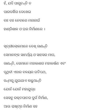
ହଁ, ଯଦି ପାରୁଚନ୍ତି ତ
ପାରଦର୍ଶିତା ଦେଖେଇ
ବାଃ ବାଃ ନେବାରେ ମନାନାଇଁ
ହାଣ୍ଡିଶାଳ ଓ ଘର ନିର୍ମାଣରେ ।
ସ୍ତ୍ରୀଲୋକମାନେ ବେଶ୍ ଜାଣନ୍ତି
ସେମାନଙ୍କ ସାମର୍ଥ୍ୟ ଓ ସାହସର ମାପ,
ଜାଣନ୍ତି, ସେମାନେ ମହାକାଶର ମହାକର୍ଷଣ ଏବଂ
ପୃଥିବୀ ଏହାର ବଳୟର ଗତିପଥ,
ଜନ୍ମରୁ ଯୁଇଯାଏ ଲଢୁଥାନ୍ତି
ଯେଉଁ ଯେଉଁ ମହାଯୁଦ୍ଧ
ସେସବୁ ରକ୍ତପାତର ଦୁର୍ଗ ନିର୍ମାଣ,
ଆଉ ରାଷ୍ଟ୍ର ନିର୍ମାଣ ସହ