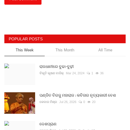
POPULAR POSTS
This Week
This Month
All Time
ରାଜଧାନୀରେ ବୁଢା-ବୁଢ଼ୀ
ବିଭୂତି ଭୂଷଣ ବାରିକ୍
Mar 24, 2024
1
36
ପଣ୍ଡିତ ବିରଜୁ ମହାରାଜ : କବିତାର ନୃତ୍ୟକାରୀ ବେଶ
କେଦାର ମିଶ୍ର
Jul 26, 2026
0
20
ଦେଶପ୍ରାଣ