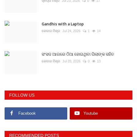
ସ୍ଵପ୍ନା ମିଶ୍ର
Jul 23, 2026
0
17
Gandhis with a Laptop
କେଦାର ମିଶ୍ର
Jul 24, 2026
1
14
ସଂସଦ ଆଗରେ ଠିଆ ହୋଇଥିବା ପିଲାଙ୍କ ସହିତ
କେଦାର ମିଶ୍ର
Jul 20, 2026
0
13
FOLLOW US
Facebook
Youtube
RECOMMENDED POSTS