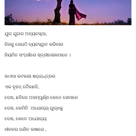
Gallery
ଆଜିର ଖବର
ଯୁଗ ଯୁଗର ଅବ୍ୟବସ୍ଥା,
ନିଜକୁ ସେଇଠି ବ୍ୟବସ୍ଥିତ କରିବାର
ସାହିତ୍ୟ
ନିୟମିତ ସଂଘର୍ଷରେ ସ୍ତ୍ରୀଲୋକମାନେ ।
ସଂସ୍କୃତି
ସିନେମା
କାଏଦା କଟକଣା ଷଡ଼ଯନ୍ତ୍ରର
ଏକ ବୃହତ୍ ତୈଳଛବି,
ଭିଡିଓ
ଦେଖ, ଛବିରେ ଅସମ୍ପୂର୍ଣ୍ଣ କେତେ ସେମାନେ
ଦେଖ, କେମିତି ଅଯୋଗ୍ୟ ଯୁଦ୍ଧକୁ
ଦେଖ, କେତେ ଅଯୋଗ୍ୟ
ଜୀବନର ଗଣିତ କଷାରେ ,