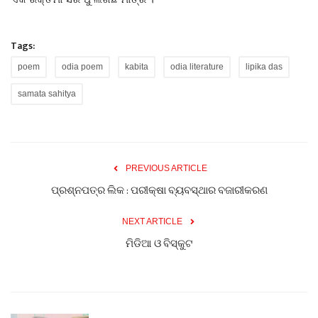
Tags:
poem
odia poem
kabita
odia literature
lipika das
samata sahitya
PREVIOUS ARTICLE
ପ୍ରଶ୍ନପତ୍ର ଲିକ : ପରୀକ୍ଷା ବ୍ୟବସ୍ଥାର ବଜାରୀକରଣ
NEXT ARTICLE
ମିଡିଆ ଓ ବିସ୍କୁଟ