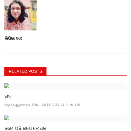
ଲିପିକା ଦାସ
RELATED POSTS
ଋକ୍
ଡକ୍ଟର ପୁରୁଷୋତ୍ତମ ମିଶ୍ର
Jul 14, 2023
0
116
ତମେ ଯଦି ଜଣେ ଲେଖକ