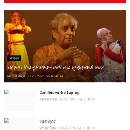
ସଂସ୍କୃତି
ପଣ୍ଡିତ ବିରଜୁ ମହାରାଜ : କବିତାର ନୃତ୍ୟକାରୀ ବେଶ
କେଦାର ମିଶ୍ର
Jul 26, 2026
0
44
Gandhis with a Laptop
କେଦାର ମିଶ୍ର
Jul 24, 2026
1
90
ଦେଶପ୍ରାଣ
ସ୍ଵପ୍ନା ମିଶ୍ର
Jul 23, 2026
0
73