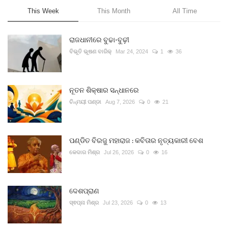
This Week
This Month
All Time
ରାଜଧାନୀରେ ବୁଢା-ବୁଢ଼ୀ
ବିଭୂତି ଭୂଷଣ ବାରିକ୍
Mar 24, 2024
1
36
ନୂତନ ଶିକ୍ଷାର ସନ୍ଧାନରେ
ଚିନ୍ମୟୀ ପଣ୍ଡା
Aug 7, 2026
0
21
ପଣ୍ଡିତ ବିରଜୁ ମହାରାଜ : କବିତାର ନୃତ୍ୟକାରୀ ବେଶ
କେଦାର ମିଶ୍ର
Jul 26, 2026
0
16
ଦେଶପ୍ରାଣ
ସ୍ଵପ୍ନା ମିଶ୍ର
Jul 23, 2026
0
13