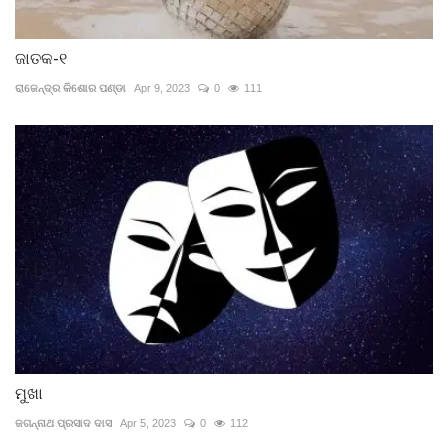
ଜାତକ-୧
ରାଜେନ୍ଦ୍ର କିଶୋର ପଣ୍ଡା
Apr 9, 2023
0
111
ମୁଖା
ଜଗନ୍ନାଥ ପ୍ରସାଦ ଦାସ
Apr 5, 2023
0
112