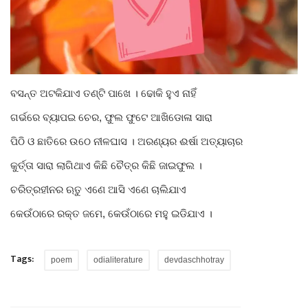
Gallery
ଆଜିର ଖବର
ବସନ୍ତ ଅଟକିଯାଏ ତଣ୍ଟି ପାଖେ । ଢୋକି ହୁଏ ନାହିଁ
ସାହିତ୍ୟ
ଗର୍ଭରେ ବ୍ୟାପଇ ଚେର,
ଫୁଲ ଫୁଟେ ଆଖିଡୋଳା ସାରା
ସଂସ୍କୃତି
ପିଠି ଓ ଛାତିରେ ଉଠେ ନୀଳଘାସ । ଅରଣ୍ୟର ଈର୍ଷା ଅତ୍ୟାଚାର
କୁର୍ତ୍ତା ସାରା ଲାଗିଥାଏ କିଛି ଚୈତ୍ର କିଛି ଜାଇଫୁଲ ।
ସିନେମା
ଚରିତ୍ରହୀନର ଋତୁ ଏଣେ ଆସି ଏଣେ ଚାଲିଯାଏ
ଭିଡିଓ
କେଉଁଠାରେ ରକ୍ତ ଜମେ,
କେଉଁଠାରେ ମହୁ ଇଡିଯାଏ ।
Tags:
poem
odialiterature
devdaschhotray