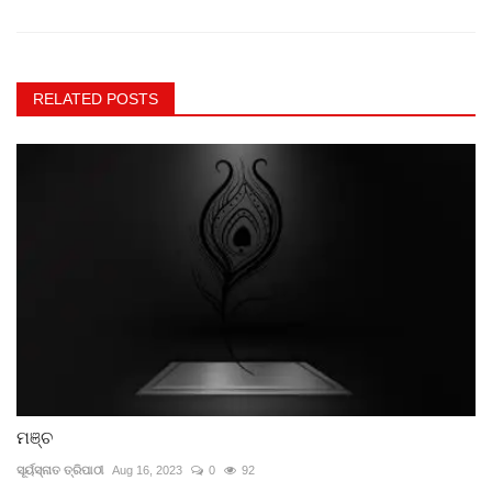
RELATED POSTS
ମଞ୍ଚ
ସୂର୍ୟସ୍ନାତ ତ୍ରିପାଠୀ
Aug 16, 2023
0
92