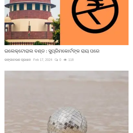
ଇଲେକ୍ଟୋରାଲ ବଣ୍ଡ : ସୁପ୍ରିମକୋର୍ଟଙ୍କ ରାୟ ପରେ
ରଙ୍ଗାଚରଣ ପ୍ରଧାନ
Feb 17, 2024
0
118