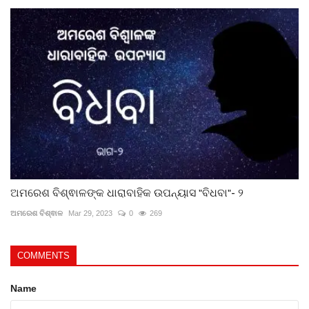
ଅମରେଶ ବିଶ୍ଵାଳଙ୍କ ଧାରାବାହିକ ଉପନ୍ୟାସ "ବିଧବା"- ୨
ଅମରେଶ ବିଶ୍ଵାଳ
Mar 29, 2023
0
269
COMMENTS
Name