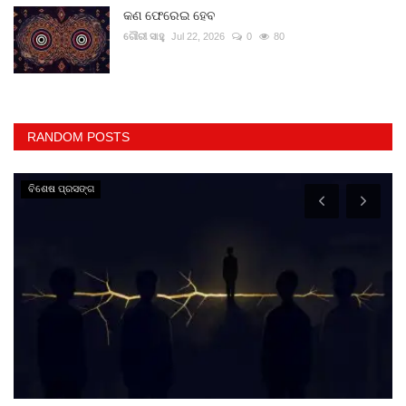
କଣ ଫେରେଇ ହେବ
ଗୌରୀ ସାହୁ
Jul 22, 2026
0
80
RANDOM POSTS
ବିଶେଷ ପ୍ରସଙ୍ଗ