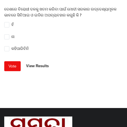
ଦେଶରେ ବିରୋଧୀ ଦଳକୁ ଖତମ କରିବା ପାଇଁ ମୋଦୀ ସରକାର ଉଦ୍ଦେଶ୍ୟମୂଳକ
ଭାବରେ ସିବିଆଇ ଓ ଇଡିର ଅପବ୍ୟବହାର କରୁଛି କି ?
ହଁ
ନା
କହିପାରିବିନି
Vote
View Results