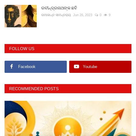
ରବୀନ୍ଦ୍ରନାଥଙ୍କ ଛବି
ରମାକାନ୍ତ ସାମନ୍ତରାୟ
Jun 26, 2023
0
9
FOLLOW US
Facebook
Youtube
RECOMMENDED POSTS