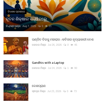
ବିଶେଷ ପ୍ରସଙ୍ଗ
ନୂତନ ଶିକ୍ଷାର ସନ୍ଧାନରେ
ଚିନ୍ମୟୀ ପଣ୍ଡା
Aug 7, 2026
0
21
ପଣ୍ଡିତ ବିରଜୁ ମହାରାଜ : କବିତାର ନୃତ୍ୟକାରୀ ବେଶ
କେଦାର ମିଶ୍ର
Jul 26, 2026
0
45
Gandhis with a Laptop
କେଦାର ମିଶ୍ର
Jul 24, 2026
1
90
ଦେଶପ୍ରାଣ
ସ୍ଵପ୍ନା ମିଶ୍ର
Jul 23, 2026
0
73