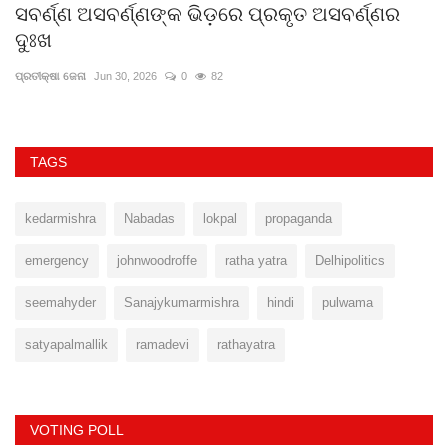
ସବର୍ଣ୍ଣ ଅସବର୍ଣ୍ଣଙ୍କ ଭିଡ଼ରେ ପ୍ରକୃତ ଅସବର୍ଣ୍ଣର
ଦ
ଦୁଃଖ
ସମ
ପ୍ରତୀକ୍ଷା ଜେନା
Jun 30, 2026
0
82
TAGS
kedarmishra
Nabadas
lokpal
propaganda
emergency
johnwoodroffe
ratha yatra
Delhipolitics
seemahyder
Sanajykumarmishra
hindi
pulwama
satyapalmallik
ramadevi
rathayatra
VOTING POLL