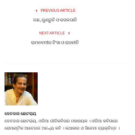
PREVIOUS ARTICLE
ଗଛ, ଗୁଣ୍ଡୁଚି ଓ କଜଳପାତି
NEXT ARTICLE
ରାମନବମୀର ହିଂସା ଓ ରାଜନୀତି
ଦେବଦାସ ଛୋଟରାୟ
ଦେବଦାସ ଛୋଟରାୟ, ଓଡିଆ ଗୀତିକବିତାର ମହାନାୟକ । ଓଡିଆ କବିତାରେ
ରୋମାଣ୍ଟିକ ଆବେଗର ଅନନ୍ୟ କବି । କଥାକାର ଓ ସିନେମା ବ୍ୟକ୍ତିତ୍ବ ।