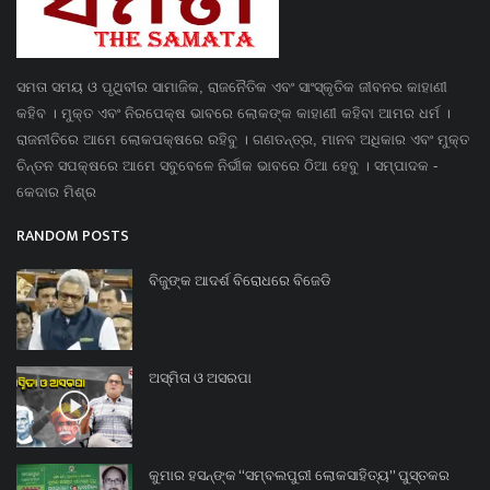
ସମତା ସମୟ ଓ ପୃଥିବୀର ସାମାଜିକ, ରାଜନୈତିକ ଏବଂ ସାଂସ୍କୃତିକ ଜୀବନର କାହାଣୀ
କହିବ । ମୁକ୍ତ ଏବଂ ନିରପେକ୍ଷ ଭାବରେ ଲୋକଙ୍କ କାହାଣୀ କହିବା ଆମର ଧର୍ମ ।
ରାଜନୀତିରେ ଆମେ ଲୋକପକ୍ଷରେ ରହିବୁ । ଗଣତନ୍ତ୍ର, ମାନବ ଅଧିକାର ଏବଂ ମୁକ୍ତ
ଚିନ୍ତନ ସପକ୍ଷରେ ଆମେ ସବୁବେଳେ ନିର୍ଭୀକ ଭାବରେ ଠିଆ ହେବୁ । ସମ୍ପାଦକ -
କେଦାର ମିଶ୍ର
RANDOM POSTS
ବିଜୁଙ୍କ ଆଦର୍ଶ ବିରୋଧରେ ବିଜେଡି
ଅସ୍ମିତା ଓ ଅସରପା
କୁମାର ହସନ୍‌ଙ୍କ “ସମ୍ବଲପୁରୀ ଲୋକସାହିତ୍ୟ” ପୁସ୍ତକର