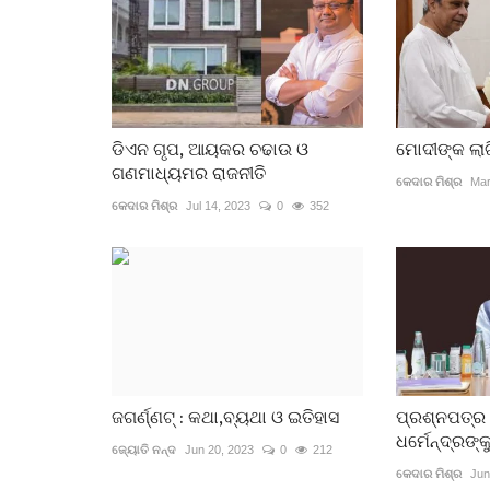
ଡିଏନ ଗୃପ, ଆୟକର ଚଢାଉ ଓ
ମୋଦୀଙ୍କ ଲା
ଗଣମାଧ୍ୟମର ରାଜନୀତି
କେଦାର ମିଶ୍ର
Mar
କେଦାର ମିଶ୍ର
Jul 14, 2023
0
352
ଜଗର୍ଣ୍ଣଟ୍ : କଥା,ବ୍ୟଥା ଓ ଇତିହାସ
ପ୍ରଶ୍ନପତ୍ର 
ଧର୍ମେନ୍ଦ୍ରଙ୍କ
ଜ୍ୟୋତି ନନ୍ଦ
Jun 20, 2023
0
212
କେଦାର ମିଶ୍ର
Jun