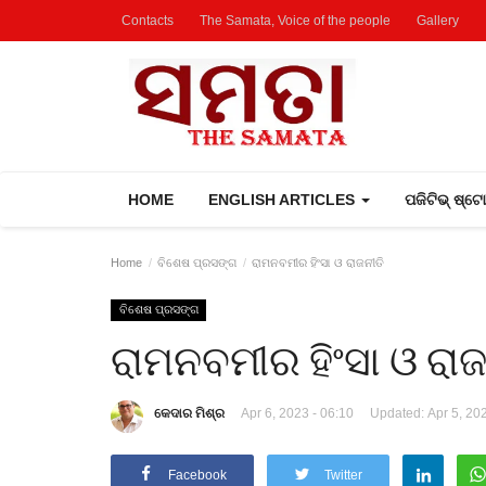
Contacts
The Samata, Voice of the people
Gallery
HOME
ENGLISH ARTICLES
ପଜିଟିଭ୍ ଷ୍ଟ
Home
ବିଶେଷ ପ୍ରସଙ୍ଗ
ରାମନବମୀର ହିଂସା ଓ ରାଜନୀତି
ବିଶେଷ ପ୍ରସଙ୍ଗ
ରାମନବମୀର ହିଂସା ଓ ରାଜ
କେଦାର ମିଶ୍ର
Apr 6, 2023 - 06:10
Updated: Apr 5, 202
Facebook
Twitter