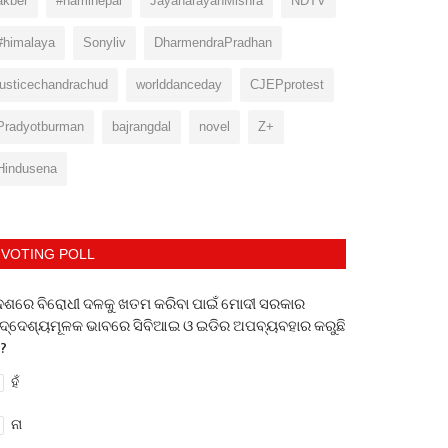
akber
#haminepal
JayanarayanMishra
NDTV
#himalaya
Sonyliv
DharmendraPradhan
justicechandrachud
worlddanceday
CJEPprotest
Pradyotburman
bajrangdal
novel
Z+
Hindusena
VOTING POLL
େଶରେ ବିରୋଧୀ ଦଳକୁ ଖତମ କରିବା ପାଇଁ ମୋଦୀ ସରକାର
ଦ୍ଦେଶ୍ୟମୂଳକ ଭାବରେ ସିବିଆଇ ଓ ଇଡିର ଅପବ୍ୟବହାର କରୁଛି
 ?
ହଁ
ନା