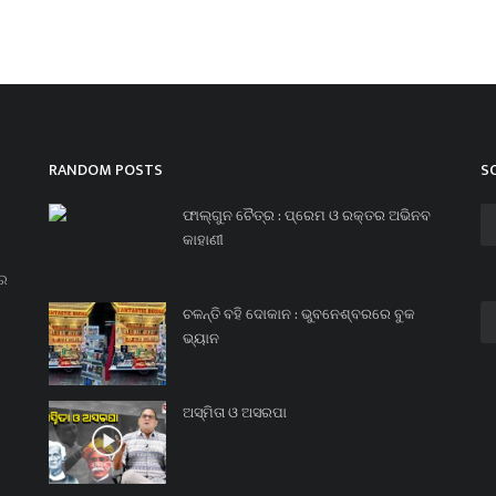
RANDOM POSTS
S
ଫାଲ୍ଗୁନ ଚୈତ୍ର : ପ୍ରେମ ଓ ରକ୍ତର ଅଭିନବ
କାହାଣୀ
ନର
ଚଳନ୍ତି ବହି ଦୋକାନ : ଭୁବନେଶ୍ବରରେ ବୁକ
ଭ୍ୟାନ
ଅସ୍ମିତା ଓ ଅସରପା