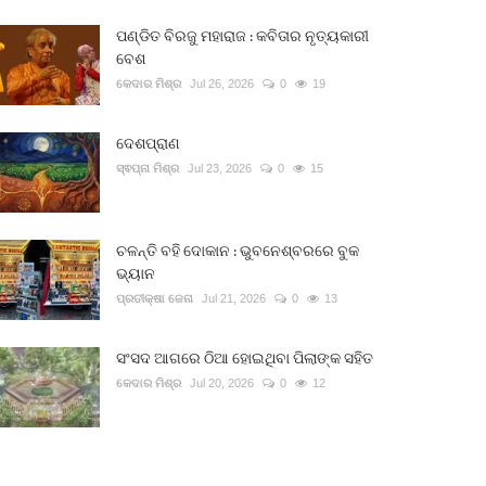
ପଣ୍ଡିତ ବିରଜୁ ମହାରାଜ : କବିତାର ନୃତ୍ୟକାରୀ
ବେଶ
କେଦାର ମିଶ୍ର
Jul 26, 2026
0
19
ଦେଶପ୍ରାଣ
ସ୍ଵପ୍ନା ମିଶ୍ର
Jul 23, 2026
0
15
ଚଳନ୍ତି ବହି ଦୋକାନ : ଭୁବନେଶ୍ବରରେ ବୁକ
ଭ୍ୟାନ
ପ୍ରତୀକ୍ଷା ଜେନା
Jul 21, 2026
0
13
ସଂସଦ ଆଗରେ ଠିଆ ହୋଇଥିବା ପିଲାଙ୍କ ସହିତ
କେଦାର ମିଶ୍ର
Jul 20, 2026
0
12