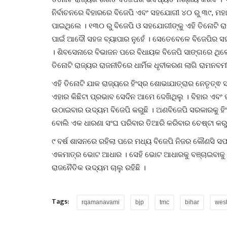
ନିର୍ବାଚନରେ ବିହାରରେ ବିଜେପି ଏବଂ ସହଯୋଗୀ ୪୦ ରୁ ୩୯,
ମହା
ପାଇଥିଲେ
। ୧୩୦ ରୁ ବିଜେପି ଓ ସହଯୋଗୀଙ୍କୁ ଏହି ତିନୋଟି 
ପାଇଁ ଆଦୌ ସହଜ ବ୍ୟାପାର ନୁହେଁ । ସେତେବେଳେ ବିଜେପିର ସହଯ
। ଶିବସେନାରେ ବିଭାଜନ ପରେ ବିଧାୟକ ବିଜେପି ସାଙ୍ଗରେ ଥିଲେ
ତିନୋଟି ରାଜ୍ୟର ରାଜନୀତିରେ ଧାର୍ମିକ ଧୃବୀକରଣ ଲାଗି ରାମନ
ଏହି ତିନୋଟି ଯାକ ରାଜ୍ୟରେ ହିଂସ୍ର ଶୋଭାଯାତ୍ରାର ନେତୃତ୍ଵ
ଏହାର କିଛିଟା ପ୍ରଭାବ ସେଦିନ ଆମେ ଦେଖିଥିଲୁ । ବିହାର ଏବଂ
ଉଠାଇବାର ଉଦ୍ୟମ ବିଜେପି କରୁଛି । ଅଣବିଜେପି ସରକାରକୁ ହିଂସ
ବୋଲି ଏକ ଧାରଣା ସଂଘ ପରିବାର ତିଆରି କରିବାର ଚେଷ୍ଟା କରୁଛ
୯ ବର୍ଷ ଶାସନରେ ରହିଲା ପରେ ମଧ୍ୟ ବିଜେପି ନିଜର କୌଣସି ସଫ
ଏକମାତ୍ର ଭୋଟ ଆଧାର । ସେହି ଭୋଟ ଆଧାରକୁ ବଞ୍ଚାଇବାକୁ 
ରାଜନୈତିକ ଉଦ୍ୟମ ଚାଲୁ ରହିଛି ।
Tags:
rqamanavami
bjp
tmc
bihar
wes