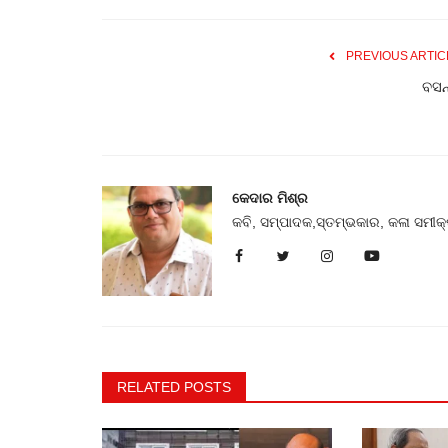
ଆଜିର ଖବର
PREVIOUS ARTIC
ବସନ
କେଦାର ମିଶ୍ର
କବି, ସମ୍ପାଦକ,ସ୍ତମ୍ଭକାର, କଳା ସମୀ
ବର୍ଷା ପବ୍ଲିକେଶନ୍ସ ର ବର୍ଷା ଉତ୍ସବ :
ପରମ୍ପରା ଓ ସମକାଳୀନ ସାହିତ୍ୟର...
ସମତା
Aug 12, 2023
0
420
RELATED POSTS