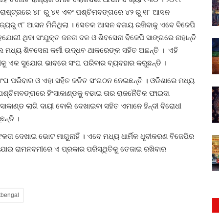
ରାଷ୍ଟ୍ରରେ ୪୮ ରୁ ୪୧ ଏବଂ ପଶ୍ଚିମବଙ୍ଗରେ ୪୨ ରୁ ୧୮ ଆସନ
ରାଜ୍ୟରୁ ୯୮ ଆସନ ମିଳିଥିଲା । ସେତକ ଆସନ ବଜାୟ ରଖିବାକୁ ଏବେ ବିଜେପି
ୋଗୀ ଥିବା ସଂଯୁକ୍ତ ଜନତା ଦଳ ଓ ଶିବସେନା ବିଜେପି ସାଙ୍ଗରେ ନାହାନ୍ତି
 ମଧ୍ୟ ଶିବସେନା କର୍ମୀ ଉଦ୍ଧବ ଥାକରେଙ୍କ ସହିତ ଅଛନ୍ତି । ଏହି
ବମୀକୁ ଏକ ସୁଯୋଗ ଭାବରେ ସଂଘ ପରିବାର ବ୍ୟବହାର କରୁଛନ୍ତି ।
 ସଂଘ ପରିବାର ଓ ଏହା ସହିତ ଜଡିତ ସଂଗଠନ ନେଇଛନ୍ତି । ଓଡିଶାରେ ମଧ୍ୟ
 ପଶ୍ଚିମବଙ୍ଗରେ ହିଂସାକାଣ୍ଡକୁ ବଢାଇ ତାର ରାଜନୈତିକ ଫାଇଦା
ାକାଣ୍ଡ ଲାଗି ଦାୟୀ ବୋଲି ଦେଖାଇବା ସହିତ ଏମାନେ ହିନ୍ଦୀ ବିରୋଧୀ
ନ୍ତି ।
ଳତା ଦେଖାଇ ଭୋଟ ମାଗୁନାହିଁ । ଏବେ ମଧ୍ୟ ଧାର୍ମିକ ଧୃବୀକରଣ ବିଜେପିର
ଯାଇ ରାମନବମୀରେ ଏ ପ୍ରକାର ପରିସ୍ଥିତିକୁ ତେଜାଇ ରଖିବାର
tbengal