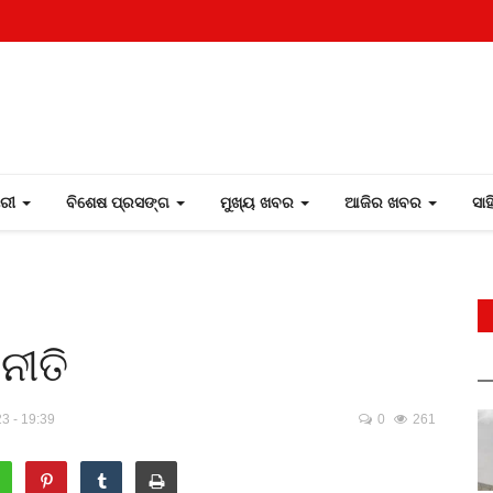
ୋରୀ
ବିଶେଷ ପ୍ରସଙ୍ଗ
ମୁଖ୍ୟ ଖବର
ଆଜିର ଖବର
ସା
ନୀତି
3 - 19:39
0
261