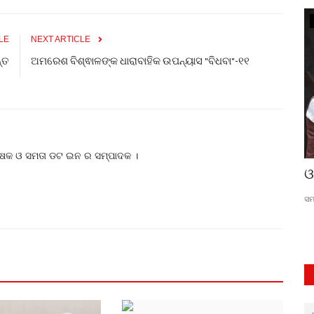
ମୁଖ୍ୟ ଖବର
LE
NEXT ARTICLE
୍ତ
ଅମରେଶ ବିଶ୍ଵାଳଙ୍କ ଧାରାବାହିକ ଉପନ୍ୟାସ "ବିଧବା"-୧୧
କ୍ଷକ ଓ ସମତା ଡଟ ଇନ ର ସମ୍ପାଦକ ।
ସୌମ୍ୟ ବାବୁଙ୍କୁ ଉତ୍ତର ଦେଉ ବିଜେଡି
ଓ
କେଦାର ମିଶ୍ର
Aug 18, 2023
0
553
ସମ