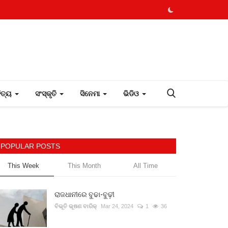
ହିତ୍ୟ
ସଂସ୍କୃତି
ସିନେମା
ଭିଡିଓ
POPULAR POSTS
This Week
This Month
All Time
ରାଜଧାନୀରେ ବୁଢା-ବୁଢ଼ୀ
ବିଭୂତି ଭୂଷଣ ବାରିକ୍
Mar 24, 2024
1
36