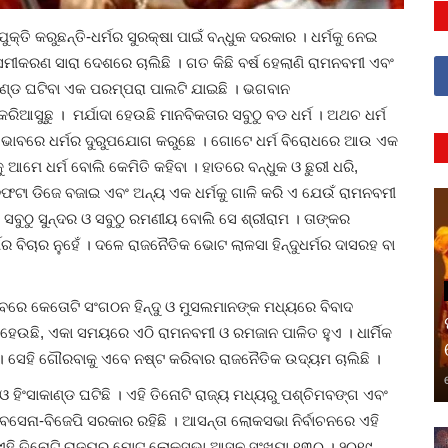
୍ତି କରୁଛନ୍ତି-ଧର୍ମର ସୁରକ୍ଷା ପାଇଁ ବନ୍ଧୁକ ଦରକାର । ଧର୍ମକୁ ନେଇ
ମୀକରଣ ସାରା ଦେଶରେ ଚାଲିଛି । ଗତ କିଛି ବର୍ଷ ହେଲାଣି ରାମନବମୀ ଏବଂ
ାଣ୍ଡ ଘଟିବା ଏକ ପରମ୍ପରା ପାଲଟି ଯାଇଛି
। ଭଗବାନ
କରିଆସୁଛୁ । ମର୍ଯାଦା ହେଉଛି ମାନବିକତାର ସବୁଠୁ ବଡ ଧର୍ମ । ଅଥଚ ଧର୍ମ
 ଭାବରେ ଧର୍ମର ଦୁରୁପଯୋଗ କରୁଛେ । ଗୋଟେ ଧର୍ମ ବିରୋଧରେ ଆଉ ଏକ
େ ଧର୍ମ ବୋଲି କେମିତି କହିବା । ହାତରେ ବନ୍ଧୁକ ଓ ଛୁରୀ ଧରି,
ଫଟା ଡିଜେ ବଜାଇ ଏବଂ ଅନ୍ୟ ଏକ ଧର୍ମକୁ ଗାଳି କରି ଏ ଯେଉଁ ରାମନବମୀ
ସବୁଠୁ ସୁନ୍ଦର ଓ ସବୁଠୁ ରମଣୀୟ ବୋଲି ସେ ଶ୍ରୀରାମ
। ତାଙ୍କର
ମର ବିଚାର ନୁହେଁ । ଦଳେ ରାଜନୈତିକ ଭୋଟ ଲାଳସା ହିନ୍ଦୁଧର୍ମର ଦାସରହ ବା
ବରେ କେତୋଟି ସଂଗଠନ ହିନ୍ଦୁ ଓ ମୁସଲମାନଙ୍କ ମଧ୍ୟରେ ବିବାଦ
 ହେଉଛି,
ଏକା ସମୟରେ ଏଠି ରାମନବମୀ ଓ ରମଜାନ ପାଳିତ ହୁଏ
। ଧାର୍ମିକ
 ସେହି ଗୌରବାକୁ ଏବେ ନଷ୍ଟ କରିବାର ରାଜନୈତିକ ଉଦ୍ୟମ ଚାଲିଛି ।
ହିଂସାକାଣ୍ଡ ଘଟିଛି । ଏହି ତିନୋଟି ରାଜ୍ୟ ମଧ୍ୟରୁ ପଶ୍ଚିମବଙ୍ଗ ଏବଂ
ିବସେନା-ବିଜେପି ସରକାର ରହିଛି । ଆସନ୍ତା ଲୋକସଭା ନିର୍ବାଚନରେ ଏହି
 । ଏହି ତିନୋଟି ରାଜ୍ୟର ମୋଟ ଲୋକସଭା ଆସନ ସଂଖ୍ୟା ୧୩୦ । ୨୦୧୯