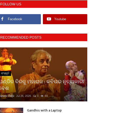
FOLLOW US
Facebook
Youtube
RECOMMENDED POSTS
ସଂସ୍କୃତି
ପଣ୍ଡିତ ବିରଜୁ ମହାରାଜ : କବିତାର ନୃତ୍ୟକାରୀ
ବେଶ
କେଦାର ମିଶ୍ର
Jul 26, 2026
0
44
Gandhis with a Laptop