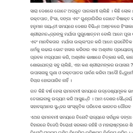
ସାରା ଦେଶରେ ଗୋଟେ ଅଦ୍ଭୁତ ପାଗଳାମୀ ଚାଲିଛି । କିଛି ଲୋକ ଯୁକ
ରକ୍ତପାତ,
ହିଂସା
,
ଦଙ୍ଗା ଏବଂ ଗୁଣ୍ଡାଗିରିର ଗୋଟେ ବିଷାକ୍ତ ସ
ହନୁମାନ ଜୟନ୍ତୀ ସମୟରେ ଦେଶର ବିଭିନ୍ନ ଅଞ୍ଚଳରେ ହିଂସାକ
ଶ୍ରୀରାମଚନ୍ଦ୍ରଙ୍କୁ ମର୍ଯାଦା ପୁରୁଷୋତ୍ତମ ବୋଲି ଆମେ ପୂଜା 
ଏବଂ ମାନବିକତାର ମର୍ଯାଦା ଉଲ୍ଲଂଘନ କରି ଆମେ ରାଜନୈତିକ
ଧର୍ମକୁ ଲଢାଇ ଭୋଟ ହାସଲ କରିବାର ଏକ ଅଶ୍ଳୀଳ ପ୍ରୟୋଗକୁ ଆମ
ପ୍ରବଳ ମଦ୍ୟପାନ କରି
,
ଅଶ୍ଳୀଳ ଭାଷାରେ ଚିତ୍କାର କରି
,
କାନ
ଶୋଭାଯାତ୍ରା ସବୁ ଚାଲିଛି
,
ଏହା କଣ ଶ୍ରୀରାମଙ୍କର ଉପାସନା
?
ଉପାସନାକୁ ଘୃଣା ଓ ରକ୍ତପାତର ପାର୍ବଣ କରିବା ଆଦୌ ହିନ୍ଦୁଧର୍
ବିଚାର ହୋଇପାରିବ ନାହିଁ ।
ଗତ କିଛି ବର୍ଷ ହେଲା ରାମନବମୀ ସମୟରେ ଉଦ୍ଦେଶ୍ୟମୂଳକ ଭା
ତେଜାଇବାକୁ ଉଦ୍ୟମ କରି ଆସୁଛନ୍ତି । ଆମ ଦେଶର ସୌନ୍ଦର୍ୟ
ସହାବସ୍ଥାନର ସୁନ୍ଦର ସାଂସ୍କୃତିକ ପରିବେଶ ଭାରତର ଗୌରବ ।
ଏଥର ରାମନବମୀ ସମୟରେ ତିନୋଟି ରାଜ୍ୟରେ ସର୍ବାଧିକ ଦଙ୍ଗା ଓ 
ବିହାରରେ ବିଜେପି ବିରୋଧୀ ସରକାର ରହିଛି ଓ ମହାରାଷ୍ଟ୍ରରେ ଶ
ତିନୋଟି ରାଜ୍ୟର ଗଣିତ ବିଜେପିର ଭବିଷ୍ୟତ ନିର୍ଣ୍ଣୟ କରିବ