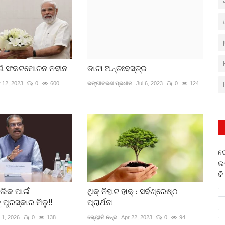
ଗି ସଂକଟମୋଚନ ନବୀନ
ଡାଟା ଅନ୍ତଃବସ୍ତ୍ର
 12, 2023
0
600
ରଙ୍ଗାଚରଣ ପ୍ରଧାନ
Jul 6, 2023
0
124
ଦ
ଉ
କି
ଲିକ ପାଇଁ
ଥିକ୍ ନିହାଟ ହାକ୍ : ସର୍ବଶ୍ରେଷ୍ଠ
ୁ ପୁରସ୍କାର ମିଳୁ!!
ପ୍ରାର୍ଥନା
 1, 2026
0
138
ଜ୍ୟୋତି ନନ୍ଦ
Apr 22, 2023
0
94