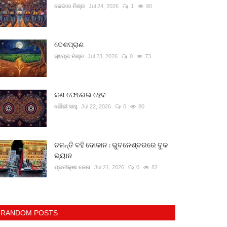
କେଦାର ମିଶ୍ର
Jul 24, 2026
1
90
ଦେଶପ୍ରାଣ
ସ୍ଵପ୍ନା ମିଶ୍ର
Jul 23, 2026
0
73
କଣ ଫେରେଇ ହେବ
ଗୌରୀ ସାହୁ
Jul 22, 2026
0
80
ଚଳନ୍ତି ବହି ଦୋକାନ : ଭୁବନେଶ୍ବରରେ ବୁକ
ଭ୍ୟାନ
ପ୍ରତୀକ୍ଷା ଜେନା
Jul 21, 2026
0
82
RANDOM POSTS