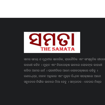
ସମତା ସମୟ ଓ ପୃଥିବୀର ସାମାଜିକ, ରାଜନୈତିକ ଏବଂ ସାଂସ୍କୃତିକ ଜୀବ
କାହାଣୀ କହିବ । ମୁକ୍ତ ଏବଂ ନିରପେକ୍ଷ ଭାବରେ ଲୋକଙ୍କ କାହାଣୀ
କହିବା ଆମର ଧର୍ମ । ରାଜନୀତିରେ ଆମେ ଲୋକପକ୍ଷରେ ରହିବୁ ।
ଗଣତନ୍ତ୍ର, ମାନବ ଅଧିକାର ଏବଂ ମୁକ୍ତ ଚିନ୍ତନ ସପକ୍ଷରେ ଆମେ
ସବୁବେଳେ ନିର୍ଭୀକ ଭାବରେ ଠିଆ ହେବୁ । ସମ୍ପାଦକ - କେଦାର ମିଶ୍ର