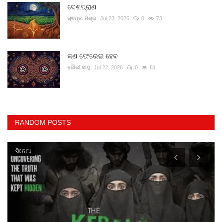
ଦେଶପ୍ରାଣ
ସ୍ଵପ୍ନା ମିଶ୍ର
Jul 23, 2026
0
73
କଣ ଫେରେଇ ହେବ
ଗୌରୀ ସାହୁ
Jul 22, 2026
0
81
RANDOM POSTS
ସିନେମା