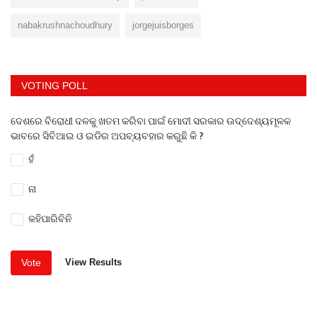
nabakrushnachoudhury
jorgejuisborges
VOTING POLL
ଦେଶରେ ବିରୋଧୀ ଦଳକୁ ଖତମ କରିବା ପାଇଁ ମୋଦୀ ସରକାର ଉଦ୍ଦେଶ୍ୟମୂଳକ
ଭାବରେ ସିବିଆଇ ଓ ଇଡିର ଅପବ୍ୟବହାର କରୁଛି କି ?
ହଁ
ନା
କହିପାରିବିନି
Vote
View Results