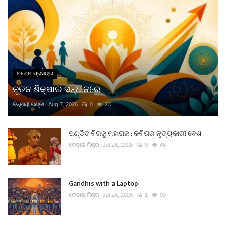
ବିଶେଷ ପ୍ରସଙ୍ଗ
ନୂତନ ଶିକ୍ଷାର ସନ୍ଧାନରେ
ଚିନ୍ମୟୀ ପଣ୍ଡା
Aug 7, 2026
0
23
ପଣ୍ଡିତ ବିରଜୁ ମହାରାଜ : କବିତାର ନୃତ୍ୟକାରୀ ବେଶ
କେଦାର ମିଶ୍ର
Jul 26, 2026
0
45
Gandhis with a Laptop
କେଦାର ମିଶ୍ର
Jul 24, 2026
1
90