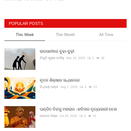
Gallery
POPULAR POSTS
ଆଜିର ଖବର
This Week
This Month
All Time
ସାହିତ୍ୟ
ରାଜଧାନୀରେ ବୁଢା-ବୁଢ଼ୀ
ସଂସ୍କୃତି
ବିଭୂତି ଭୂଷଣ ବାରିକ୍
Mar 24, 2024
1
36
ସିନେମା
ନୂତନ ଶିକ୍ଷାର ସନ୍ଧାନରେ
ଚିନ୍ମୟୀ ପଣ୍ଡା
Aug 7, 2026
0
23
ଭିଡିଓ
ପଣ୍ଡିତ ବିରଜୁ ମହାରାଜ : କବିତାର ନୃତ୍ୟକାରୀ ବେଶ
କେଦାର ମିଶ୍ର
Jul 26, 2026
0
15