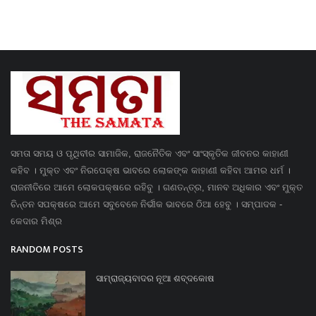
ସମତା ସମୟ ଓ ପୃଥିବୀର ସାମାଜିକ, ରାଜନୈତିକ ଏବଂ ସାଂସ୍କୃତିକ ଜୀବନର କାହାଣୀ
କହିବ । ମୁକ୍ତ ଏବଂ ନିରପେକ୍ଷ ଭାବରେ ଲୋକଙ୍କ କାହାଣୀ କହିବା ଆମର ଧର୍ମ ।
ରାଜନୀତିରେ ଆମେ ଲୋକପକ୍ଷରେ ରହିବୁ । ଗଣତନ୍ତ୍ର, ମାନବ ଅଧିକାର ଏବଂ ମୁକ୍ତ
ଚିନ୍ତନ ସପକ୍ଷରେ ଆମେ ସବୁବେଳେ ନିର୍ଭୀକ ଭାବରେ ଠିଆ ହେବୁ । ସମ୍ପାଦକ -
କେଦାର ମିଶ୍ର
RANDOM POSTS
ସାମ୍ରାଜ୍ୟବାଦର ନୂଆ ଶବ୍ଦକୋଷ