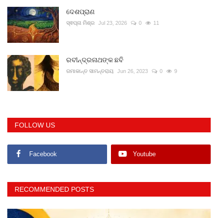
ଦେଶପ୍ରାଣ
ସ୍ଵପ୍ନା ମିଶ୍ର
Jul 23, 2026
0
11
ରବୀନ୍ଦ୍ରନାଥଙ୍କ ଛବି
ରମାକାନ୍ତ ସାମନ୍ତରାୟ
Jun 26, 2023
0
9
FOLLOW US
Facebook
Youtube
RECOMMENDED POSTS