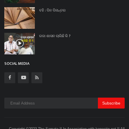
ବହି : ଦିନ ଦିନାନ୍ତର
ରଜା ଶାସନ ଚାଲିଛି କି ?
SOCIAL MEDIA
Subscribe
Copyright ©2023 The Samata II In Association with konectin.net II All