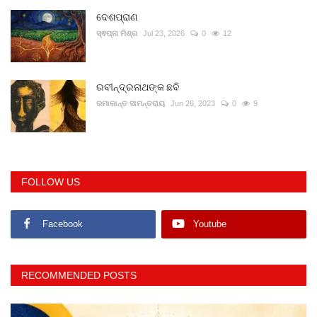
ଦେଶପ୍ରାଣ
ସ୍ଵପ୍ନା ମିଶ୍ର
Jul 23, 2026
0
12
ରବୀନ୍ଦ୍ରନାଥଙ୍କ ଛବି
ରମାକାନ୍ତ ସାମନ୍ତରାୟ
Jun 26, 2023
0
9
FOLLOW US
Facebook
Youtube
RECOMMENDED POSTS