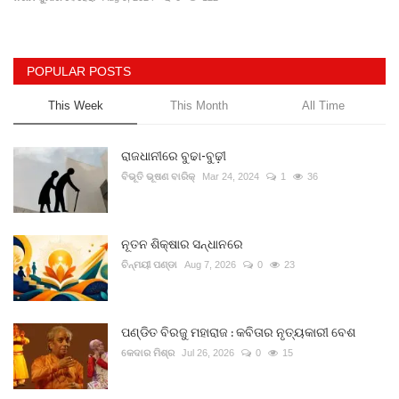
Gallery
POPULAR POSTS
ଆଜିର ଖବର
This Week
This Month
All Time
ସାହିତ୍ୟ
ରାଜଧାନୀରେ ବୁଢା-ବୁଢ଼ୀ
ସଂସ୍କୃତି
ବିଭୂତି ଭୂଷଣ ବାରିକ୍
Mar 24, 2024
1
36
ସିନେମା
ନୂତନ ଶିକ୍ଷାର ସନ୍ଧାନରେ
ଚିନ୍ମୟୀ ପଣ୍ଡା
Aug 7, 2026
0
23
ଭିଡିଓ
ପଣ୍ଡିତ ବିରଜୁ ମହାରାଜ : କବିତାର ନୃତ୍ୟକାରୀ ବେଶ
କେଦାର ମିଶ୍ର
Jul 26, 2026
0
15