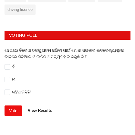
driving licence
VOTING POLL
ଦେଶରେ ବିରୋଧୀ ଦଳକୁ ଖତମ କରିବା ପାଇଁ ମୋଦୀ ସରକାର ଉଦ୍ଦେଶ୍ୟମୂଳକ
ଭାବରେ ସିବିଆଇ ଓ ଇଡିର ଅପବ୍ୟବହାର କରୁଛି କି ?
ହଁ
ନା
କହିପାରିବିନି
Vote
View Results