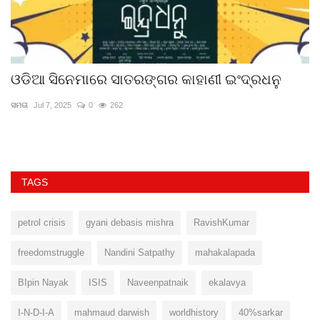
ଓଡିଆ ସିନେମାରେ ସାତରଙ୍ଗର କାହାଣୀ ଇଂଦ୍ରଧନୁ
ଓ
ସମତା
Jul 7, 2025
0
262
ବନ
TAGS
petrol crisis
gyani debasis mishra
RavishKumar
freedomstruggle
Nandini Satpathy
mahakalapada
BIpin Nayak
ISIS
Naveenpatnaik
ekalavya
I-N-D-I-A
mahmaud darwish
worldhistory
40%sarkar