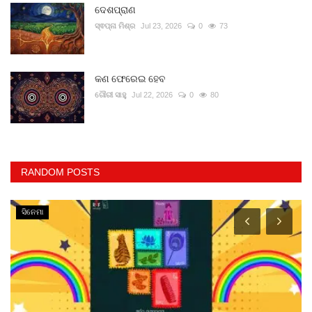
ଦେଶପ୍ରାଣ
ସ୍ଵପ୍ନା ମିଶ୍ର
Jul 23, 2026
0
73
କଣ ଫେରେଇ ହେବ
ଗୌରୀ ସାହୁ
Jul 22, 2026
0
80
RANDOM POSTS
ସିନେମା