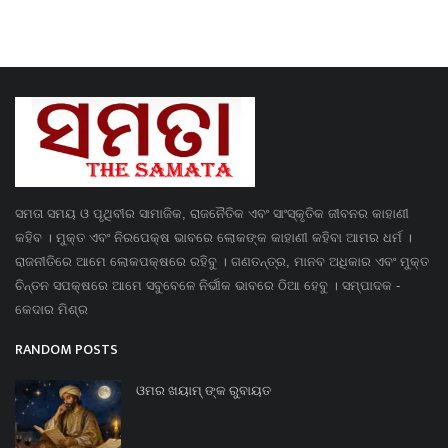
ସମତା ସମୟ ଓ ପୃଥିବୀର ସାମାଜିକ, ରାଜନୈତିକ ଏବଂ ସାଂସ୍କୃତିକ ଜୀବନର କାହାଣୀ
କହିବ । ମୁକ୍ତ ଏବଂ ନିରପେକ୍ଷ ଭାବରେ ଲୋକଙ୍କ କାହାଣୀ କହିବା ଆମର ଧର୍ମ ।
ରାଜନୀତିରେ ଆମେ ଲୋକପକ୍ଷରେ ରହିବୁ । ଗଣତନ୍ତ୍ର, ମାନବ ଅଧିକାର ଏବଂ ମୁକ୍ତ
ଚିନ୍ତନ ସପକ୍ଷରେ ଆମେ ସବୁବେଳେ ନିର୍ଭୀକ ଭାବରେ ଠିଆ ହେବୁ । ସମ୍ପାଦକ -
କେଦାର ମିଶ୍ର
RANDOM POSTS
ଓମର ଖୟାମ୍ ଙ୍କ ରୁବାୟତ