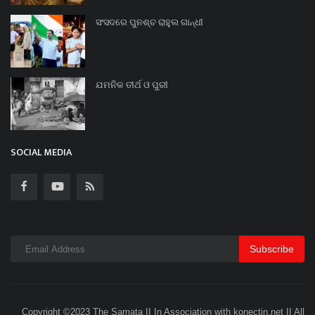
ସଂସଦରେ ପୁନଶ୍ଚ ରାହୁଲ ଗାନ୍ଧୀ
ଯମନିକ ତୀର୍ଥ ଓ ପୁରୀ
SOCIAL MEDIA
Subscribe
Copyright ©2023 The Samata II In Association with konectin.net II All