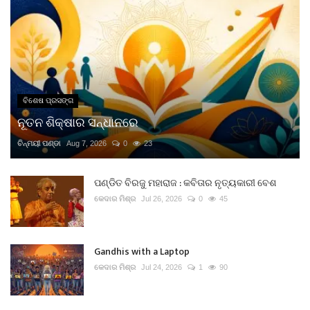
ବିଶେଷ ପ୍ରସଙ୍ଗ
ନୂତନ ଶିକ୍ଷାର ସନ୍ଧାନରେ
ଚିନ୍ମୟୀ ପଣ୍ଡା
Aug 7, 2026
0
23
ପଣ୍ଡିତ ବିରଜୁ ମହାରାଜ : କବିତାର ନୃତ୍ୟକାରୀ ବେଶ
କେଦାର ମିଶ୍ର
Jul 26, 2026
0
45
Gandhis with a Laptop
କେଦାର ମିଶ୍ର
Jul 24, 2026
1
90