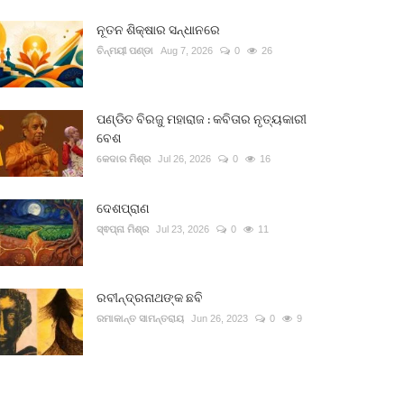
ନୂତନ ଶିକ୍ଷାର ସନ୍ଧାନରେ
ଚିନ୍ମୟୀ ପଣ୍ଡା
Aug 7, 2026
0
26
ପଣ୍ଡିତ ବିରଜୁ ମହାରାଜ : କବିତାର ନୃତ୍ୟକାରୀ
ବେଶ
କେଦାର ମିଶ୍ର
Jul 26, 2026
0
16
ଦେଶପ୍ରାଣ
ସ୍ଵପ୍ନା ମିଶ୍ର
Jul 23, 2026
0
11
ରବୀନ୍ଦ୍ରନାଥଙ୍କ ଛବି
ରମାକାନ୍ତ ସାମନ୍ତରାୟ
Jun 26, 2023
0
9