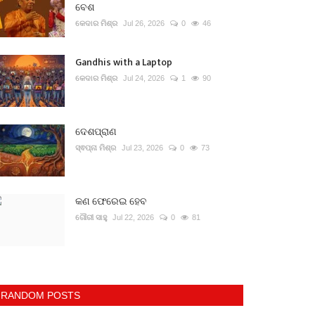
ବେଶ
କେଦାର ମିଶ୍ର
Jul 26, 2026
0
46
Gandhis with a Laptop
କେଦାର ମିଶ୍ର
Jul 24, 2026
1
90
ଦେଶପ୍ରାଣ
ସ୍ଵପ୍ନା ମିଶ୍ର
Jul 23, 2026
0
73
କଣ ଫେରେଇ ହେବ
ଗୌରୀ ସାହୁ
Jul 22, 2026
0
81
RANDOM POSTS