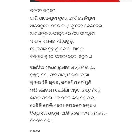
ଡହଡହ ଖରାରେ,
ଆଖି ପାଉନଥିବା ଦୂରତା ଯାଏଁ ଲମ୍ବିଥିବା
ଧାଡ଼ିସବୁରେ, ପବନ କାନ୍ଧକୁ ଦେହ ଡେରିଦେଇ
ଆପଣଙ୍କ ଅପେକ୍ଷାରେ ଠିଆହେଇଥିବା
ଏ ଝାଳ ସରସର ମଣିଷଗୁଡ଼ା
ପୋକମାଛି ନୁହନ୍ତି ବୋଲି, ଆମର
ବିଶ୍ୱାସ ହୁଏନି ବେଳେବେଳେ, ହଜୁର...!
ଝାଳପିଆ ମଇଳା ଲୁଗାର ଉତ୍କଟ ଗନ୍ଧ,
ନୁଖୁରା ଚମ, ଫଟାପାଦ, ଓ ଜାଗା ଜାଗା
ପୂଜ-ଭର୍ତ୍ତି କ୍ଷତ, କଣନଖିଆରେ ପୁଣି
ମାଛି ଭଣଭଣ। ପୋରିଆ ହାଡ଼ର ଛାଞ୍ଚଟିଏକୁ
ଢାଙ୍କି ପତଳା ଏକ ପରତ କଳା ଚମଡାର,
ସେତିକି ବୋଲି ଦେହ। କପାଳରେ ବୟସ ଓ
ବିଶ୍ୱାସର ଭାଙ୍ଗ, ଆଖି ତଳେ ବହଳ କଳାଦାଗ -
ନିଦଫିଦ ମିଛ।
ହଜୁର!