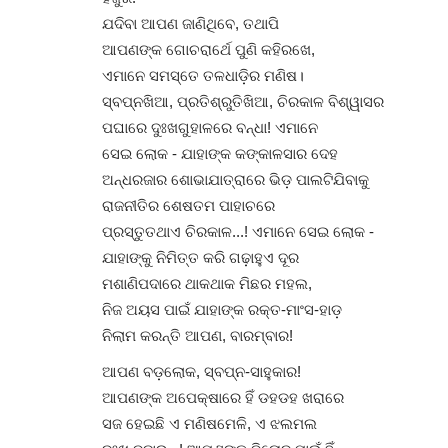
ଯଦିବା ଆପଣ ଜାଣିଥିବେ, ତଥାପି
ଆପଣଙ୍କ ଗୋଚରାର୍ଥେ ପୁଣି କହିରଖେ,
ଏମାନେ ସମସ୍ତେ ତଳଧାଡ଼ିର ମଣିଷ।
ସ୍ବପ୍ନଖିଆ, ପ୍ରତିଶ୍ରୁତିଖିଆ, ଚିରକାଳ ବିଶ୍ୱାସର
ପଘାରେ ଦୁଃଖଗୁହାଳରେ ବନ୍ଧା! ଏମାନେ
ସେଇ ଲୋକ - ଯାହାଙ୍କ କଙ୍କାଳସାର ଦେହ
ଅନ୍ଧରଜାର ଶୋଭାଯାତ୍ରାରେ ଭିଡ଼ ପାଲଟିଯିବାକୁ
ରାଜନୀତିର ଶେଷତମ ପାହାଚରେ
ପ୍ରସ୍ତୁତଥାଏ ଚିରକାଳ...! ଏମାନେ ସେଇ ଲୋକ -
ଯାହାଙ୍କୁ ନିମିତ୍ତ କରି ଗଢ଼ାହୁଏ ଦୂର
ମଶାଣିପଦାରେ ଥାକଥାକ ମିଛର ମହଲ,
ନିଜ ଅୟସ ପାଇଁ ଯାହାଙ୍କ ରକ୍ତ-ମାଂସ-ହାଡ଼
ନିଲାମ କରନ୍ତି ଆପଣ, ବାରମ୍ବାର!
ଆପଣ ବଡ଼ଲୋକ, ସ୍ବପ୍ନ-ସାହୁକାର!
ଆପଣଙ୍କ ଅପେକ୍ଷାରେ ହିଁ ଡହଡହ ଖରାରେ
ସଜ ହେଇଛି ଏ ମଣିଷମେଳି, ଏ ଝଲମଲ