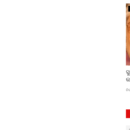
ସିନେମା
ାହିତ୍ୟ”
ଓଡିଆ ସିନେମାରେ ସାତରଙ୍ଗର କାହାଣୀ
ସ
ଇଂଦ୍ରଧନୁ
କ
ସମତା
Jul 7, 2025
0
262
ଚି