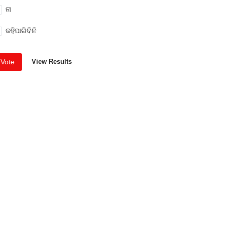
ନା
କହିପାରିବିନି
Vote
View Results