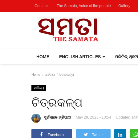
Contacts
The Samata, Voice of the people
Gallery
HOME
ENGLISH ARTICLES
ପଜିଟିଭ୍ ଷ୍ଟ
Home
ସାହିତ୍ୟ
ଚିତ୍ରକଳ୍ପ
ସାହିତ୍ୟ
ଚିତ୍ରକଳ୍ପ
ସୂର୍ୟସ୍ନାତ ତ୍ରିପାଠୀ
May 29, 2026 - 13:54
Updated: May
Facebook
Twitter