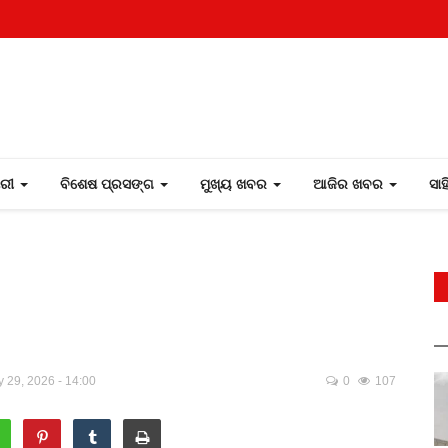
ୋରୀ
ବିଶେଷ ପ୍ରସଙ୍ଗ
ମୁଖ୍ୟ ଖବର
ଆଜିର ଖବର
ସା
 29, 2026 - 14:00
0
107