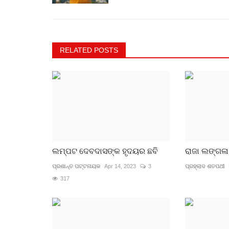
RELATED POSTS
ଲମ୍ପଟ ଦେବଦାସଙ୍କ ହୃଦୟର ଛବି
ରାଜା ଲଙ୍ଗଳା
ପ୍ରଶାନ୍ତ ପଟ୍ଟନାୟକ
Apr 14, 2023
3
ପ୍ରହ୍ଲାଦ ଶତପଥୀ
317