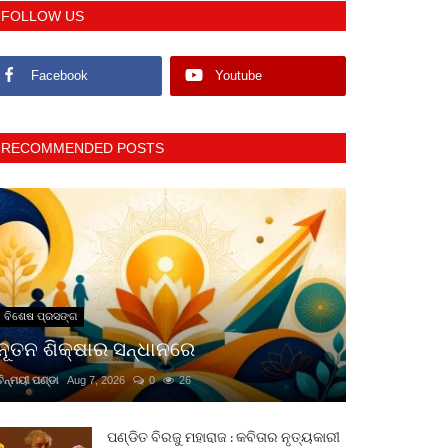
FOLLOW US
Facebook
Youtube
RECOMMENDED POSTS
ବିଶେଷ ପ୍ରସଙ୍ଗ
ନୂତନ ଶିକ୍ଷାର ସନ୍ଧାନରେ
ଚିନ୍ମୟୀ ପଣ୍ଡା
Aug 7, 2026
0
26
ପଣ୍ଡିତ ବିରଜୁ ମହାରାଜ : କବିତାର ନୃତ୍ୟକାରୀ