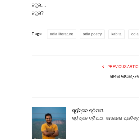
ହଜୁର....
ହଜୁର?
Tags:
odia literature
odia poetry
kabita
odia
PREVIOUS ARTIC
ସମତା ଲାଇଭ୍-୫
ସୂର୍ୟସ୍ନାତ ତ୍ରିପାଠୀ
ସୂର୍ୟସ୍ନାତ ତ୍ରିପାଠୀ, ସମକାଳର ପ୍ରତିଶ୍ର