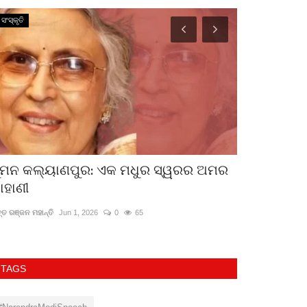
ସଂସ୍କୃତି
ସଂସ୍କୃତି
ୁମନ କଲ୍ୟାଣପୁର: ଏକ ମଧୁର ସ୍ୱରର ଅମର
ଭୁଲବଶତଃ
ାହାଣୀ
ଜ୍ୟୋତି ନନ୍ଦ
Jul 1, 
ତ୍ତ ରଞ୍ଜନ ମହାନ୍ତି
Jun 1, 2026
0
65
TAGS