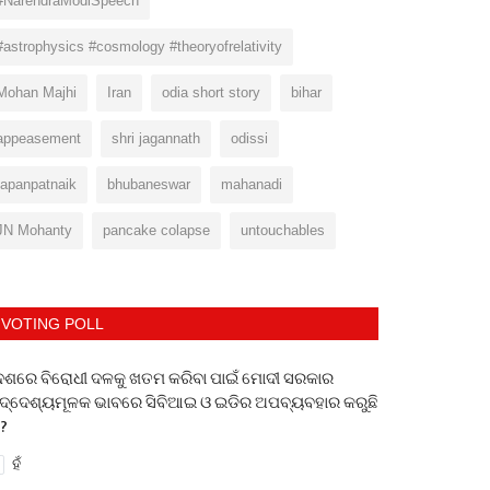
#NarendraModiSpeech
#astrophysics #cosmology #theoryofrelativity
Mohan Majhi
Iran
odia short story
bihar
appeasement
shri jagannath
odissi
tapanpatnaik
bhubaneswar
mahanadi
JN Mohanty
pancake colapse
untouchables
VOTING POLL
େଶରେ ବିରୋଧୀ ଦଳକୁ ଖତମ କରିବା ପାଇଁ ମୋଦୀ ସରକାର
ଦ୍ଦେଶ୍ୟମୂଳକ ଭାବରେ ସିବିଆଇ ଓ ଇଡିର ଅପବ୍ୟବହାର କରୁଛି
 ?
ହଁ