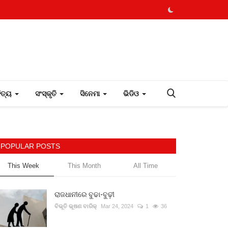
ହିତ୍ୟ
ସଂସ୍କୃତି
ସିନେମା
ଭିଡିଓ
POPULAR POSTS
This Week
This Month
All Time
ରାଜଧାନୀରେ ବୁଢା-ବୁଢ଼ୀ
ବିଭୂତି ଭୂଷଣ ବାରିକ୍
Mar 24, 2024
1
36