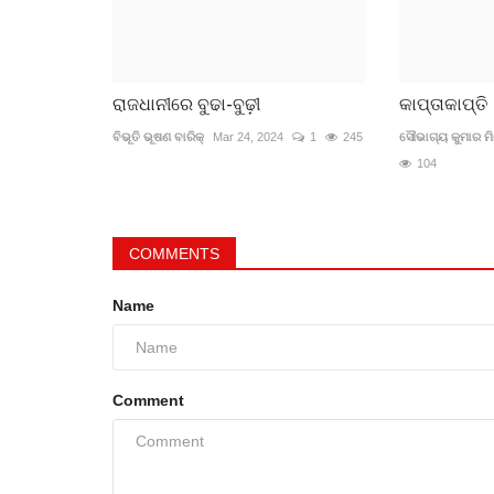
ରାଜଧାନୀରେ ବୁଢା-ବୁଢ଼ୀ
କାପ୍ତାକାପ୍ତି
ବିଭୂତି ଭୂଷଣ ବାରିକ୍
Mar 24, 2024
1
245
ସୌଭାଗ୍ୟ କୁମାର ମି
104
COMMENTS
Name
Comment