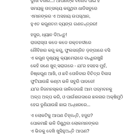
ଦୁଃଖ ବଜାର...! ଆପଣଙ୍କ ବିନୋଦ ପାଇଁ ହିଁ
ସମୟକୁ ତାତ୍ସଲ୍ୟ କରୁଥିବା ଧାଡିସବୁରେ
ଆଜିର ଖବର
ଏମାନଙ୍କର ଏ ଅସହାୟ ଉପସ୍ଥାନ,
ହୁଏତ କରୁଣତମ ବ୍ୟଙ୍ଗ ଗଣତନ୍ତ୍ରର!
ହଜୁର, ଧ୍ୟାନ ଦିଅନ୍ତୁ!
ରାଜରାସ୍ତା କଡେ କଡେ ରକ୍ତନଦୀରେ
ନୌବିହାର କରୁ କରୁ, ଫୁଲସଜ୍ଜିତ ଡ଼ଙ୍ଗାରେ ବସି
ଏ କରୁଣ ଦୃଶ୍ୟକୁ କ୍ୟାମେରାରେ ବାନ୍ଧିରଖୁଛି
କେହି ଜଣେ ଖୁବ୍ ସରାଗରେ - ଯା'ର ହସହସ ମୁହଁ,
େଲେ ଅସଲରେ ବିଜେଡି
କୁମାର ହସନ୍‌ଙ୍କ “ସମ୍ବଲପୁରୀ ଲୋକସ
ନିଷ୍କରୁଣ ଆଖି, ଓ ଛବି ତୋଳିବାର ବିଚିତ୍ର ବିଳାସ
ପୁସ୍ତକର ଲୋକାର୍ପଣ
ଫୁଟିଯାଉଛି କଣ୍ଟା ଭଳି ସବୁରି ପାଦରେ!
ଯା'ର ନିଜମନସ୍କତା ଜାଳିଦେଉଛି ଆମ ପଦ୍ମବନକୁ
ସମତା
Aug 22, 2023
0
575
ଅଳ୍ପ ଅଳ୍ପ କରି, ଓ ପାଉଁଶଗଦାରେ ଛଳନାର ଅକ୍ଷିମୁଠି
ହେଇ ବୁଣିଯାଉଛି ଛାଇ ଅନ୍ଧାରରେ...
ଏ ଲୋକଟିକୁ ଆପଣ ଚିହ୍ନନ୍ତି, ହଜୁର?
ପୋକମାଛି ଭଳି ଦିଶୁଥିବା ଲୋକମାନଙ୍କର
ଏ ଭିଡକୁ ଦେଖି ଖୁସିହୁଅନ୍ତି ଆପଣ?