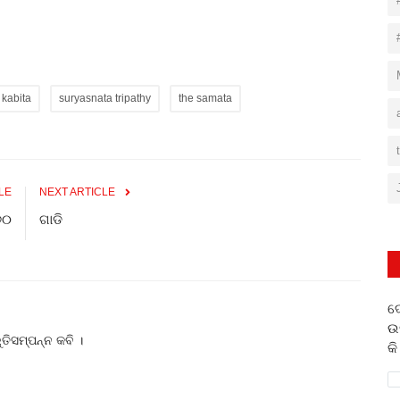
 kabita
suryasnata tripathy
the samata
LE
NEXT ARTICLE
୭୦
ଗାଡି
ଦ
ଉ
ୁତିସମ୍ପନ୍ନ କବି ।
କି