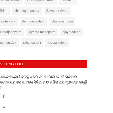
SAbdulNazeer
Odishagovernmnet
terrorism
Shirin
chinmayeepanda
Save our rivers
savitribrata
demonetisation
bhabasamudra
bharatjodoyatra
jayanta mahapatra
ajaypradhan
mothersday
rahul gandhi
mediahistory
VOTING POLL
େଶରେ ବିରୋଧୀ ଦଳକୁ ଖତମ କରିବା ପାଇଁ ମୋଦୀ ସରକାର
ଦ୍ଦେଶ୍ୟମୂଳକ ଭାବରେ ସିବିଆଇ ଓ ଇଡିର ଅପବ୍ୟବହାର କରୁଛି
 ?
ହଁ
ନା