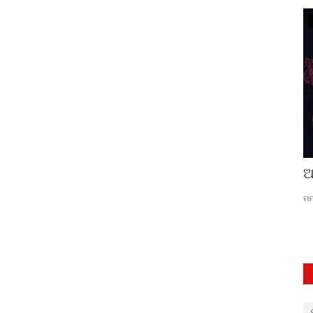
ସଂସ୍କୃତି
ସୁମନ କଲ୍ୟାଣପୁର: ଏକ ମଧୁର ସ୍ୱରର ଅମର
ଆ
କାହାଣୀ
ମମ
ଚିତ୍ତ ରଞ୍ଜନ ମହାନ୍ତି
Jun 1, 2026
0
65