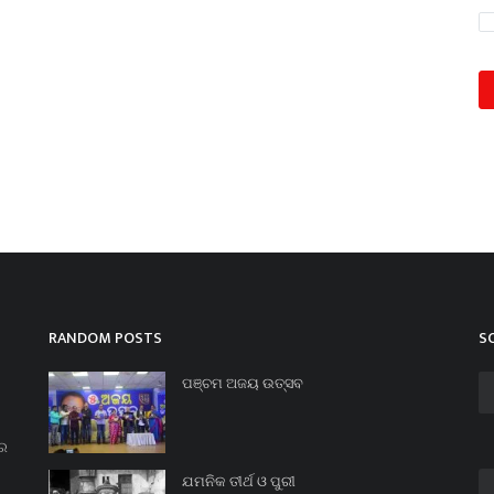
RANDOM POSTS
S
ପଞ୍ଚମ ଅଜୟ ଉତ୍ସବ
ନର
ଯମନିକ ତୀର୍ଥ ଓ ପୁରୀ