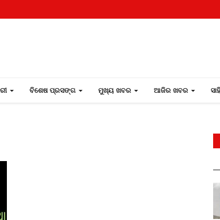
ୋରୀ
ବିଶେଷ ପ୍ରସଙ୍ଗ
ମୁଖ୍ୟ ଖବର
ଆଜିର ଖବର
ସା