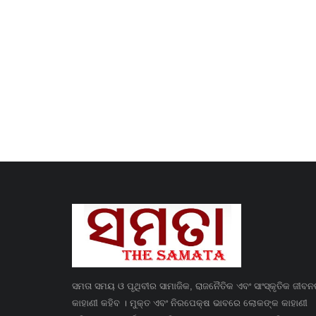
ସମତା ସମୟ ଓ ପୃଥିବୀର ସାମାଜିକ, ରାଜନୈତିକ ଏବଂ ସାଂସ୍କୃତିକ ଜୀବ
କାହାଣୀ କହିବ । ମୁକ୍ତ ଏବଂ ନିରପେକ୍ଷ ଭାବରେ ଲୋକଙ୍କ କାହାଣୀ