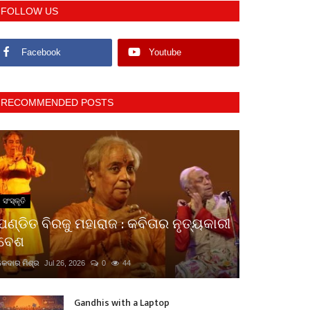
FOLLOW US
Facebook
Youtube
RECOMMENDED POSTS
ସଂସ୍କୃତି
ପଣ୍ଡିତ ବିରଜୁ ମହାରାଜ : କବିତାର ନୃତ୍ୟକାରୀ
ବେଶ
କେଦାର ମିଶ୍ର
Jul 26, 2026
0
44
Gandhis with a Laptop