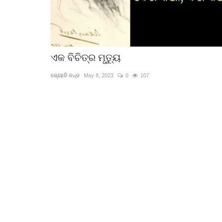
ଏକ ବିଚିତ୍ର ମୃତ୍ୟୁ
ଜ୍ୟୋତି ନନ୍ଦ
May 8, 2023
0
107