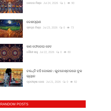
କେଦାର ମିଶ୍ର
Jul 24, 2026
1
90
ଦେଶପ୍ରାଣ
ସ୍ଵପ୍ନା ମିଶ୍ର
Jul 23, 2026
0
73
କଣ ଫେରେଇ ହେବ
ଗୌରୀ ସାହୁ
Jul 22, 2026
0
80
ଚଳନ୍ତି ବହି ଦୋକାନ : ଭୁବନେଶ୍ବରରେ ବୁକ
ଭ୍ୟାନ
ପ୍ରତୀକ୍ଷା ଜେନା
Jul 21, 2026
0
82
RANDOM POSTS