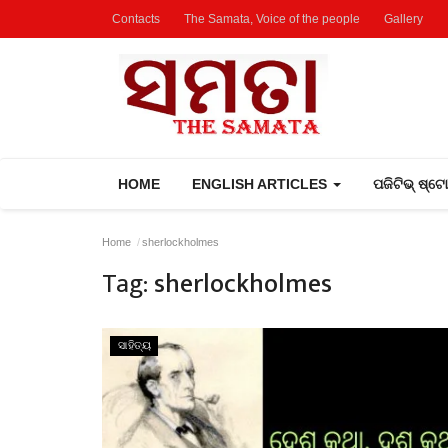
Contacts
The Samata, Voice of the people
Gallery
HOME
ENGLISH ARTICLES
ପଜିଟିଭ୍ ଷ୍ଟ
Home
sherlockholmes
Tag:
sherlockholmes
ସାହିତ୍ୟ