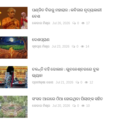
ପଣ୍ଡିତ ବିରଜୁ ମହାରାଜ : କବିତାର ନୃତ୍ୟକାରୀ
ବେଶ
କେଦାର ମିଶ୍ର
Jul 26, 2026
0
17
ଦେଶପ୍ରାଣ
ସ୍ଵପ୍ନା ମିଶ୍ର
Jul 23, 2026
0
14
ଚଳନ୍ତି ବହି ଦୋକାନ : ଭୁବନେଶ୍ବରରେ ବୁକ
ଭ୍ୟାନ
ପ୍ରତୀକ୍ଷା ଜେନା
Jul 21, 2026
0
12
ସଂସଦ ଆଗରେ ଠିଆ ହୋଇଥିବା ପିଲାଙ୍କ ସହିତ
କେଦାର ମିଶ୍ର
Jul 20, 2026
0
10