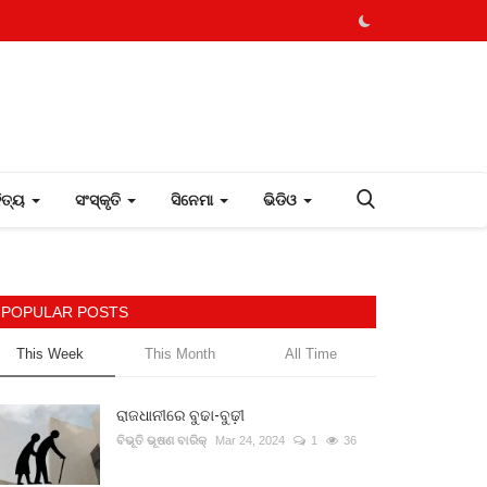
ହିତ୍ୟ
ସଂସ୍କୃତି
ସିନେମା
ଭିଡିଓ
POPULAR POSTS
This Week
This Month
All Time
ରାଜଧାନୀରେ ବୁଢା-ବୁଢ଼ୀ
ବିଭୂତି ଭୂଷଣ ବାରିକ୍
Mar 24, 2024
1
36