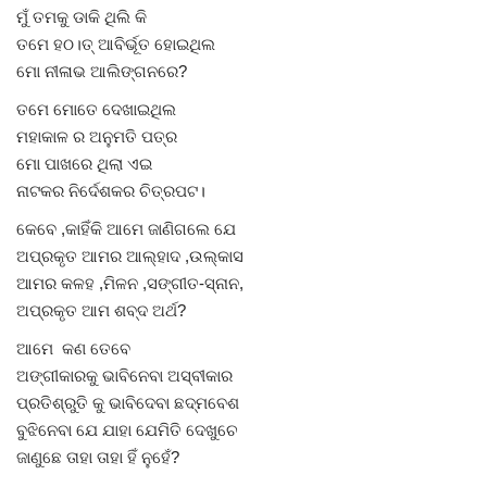
ମୁଁ ତମକୁ ଡାକି ଥିଲି କି
ତମେ ହଠ।ତ୍ ଆବିର୍ଭୂତ ହୋଇଥିଲ
ମୋ ନୀଳାଭ ଆଲିଙ୍ଗନରେ?
ତମେ ମୋତେ ଦେଖାଇଥିଲ
ମହାକାଳ ର ଅନୁମତି ପତ୍ର
ମୋ ପାଖରେ ଥିଲା ଏଇ
ନାଟକର ନିର୍ଦେଶକର ଚିତ୍ରପଟ।
କେବେ ,କାହିଁକି ଆମେ ଜାଣିଗଲେ ଯେ
ଅପ୍ରକୃତ ଆମର ଆଲ୍ହାଦ ,ଉଲ୍କାସ
ଆମର କଳହ ,ମିଳନ ,ସଙ୍ଗୀତ-ସ୍ନାନ,
ଅପ୍ରକୃତ ଆମ ଶବ୍ଦ ଅର୍ଥ?
ଆମେ କଣ ତେବେ
ଅଙ୍ଗୀକାରକୁ ଭାବିନେବା ଅସ୍ବୀକାର
ପ୍ରତିଶ୍ରୁତି କୁ ଭାବିଦେବା ଛଦ୍ମବେଶ
ବୁଝିନେବା ଯେ ଯାହା ଯେମିତି ଦେଖୁଚେ
ଜାଣୁଛେ ତାହା ତାହା ହିଁ ନୁହେଁ?