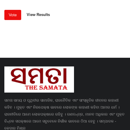
Vote
View Results
ସମତା ସମୟ ଓ ପୃଥିବୀର ସାମାଜିକ, ରାଜନୈତିକ ଏବଂ ସାଂସ୍କୃତିକ ଜୀବନର କାହାଣୀ
କହିବ । ମୁକ୍ତ ଏବଂ ନିରପେକ୍ଷ ଭାବରେ ଲୋକଙ୍କ କାହାଣୀ କହିବା ଆମର ଧର୍ମ ।
ରାଜନୀତିରେ ଆମେ ଲୋକପକ୍ଷରେ ରହିବୁ । ଗଣତନ୍ତ୍ର, ମାନବ ଅଧିକାର ଏବଂ ମୁକ୍ତ
ଚିନ୍ତନ ସପକ୍ଷରେ ଆମେ ସବୁବେଳେ ନିର୍ଭୀକ ଭାବରେ ଠିଆ ହେବୁ । ସମ୍ପାଦକ -
କେଦାର ମିଶ୍ର