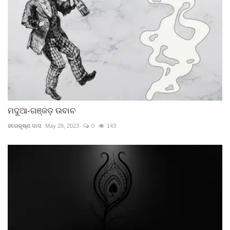
ମଦୁଆ-ଗଞ୍ଜଡ଼ ଉବାଚ
ହରେକୃଷ୍ଣ ଦାସ
May 28, 2023
0
143