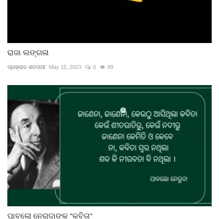
ରାଜା ଲଙ୍ଗଳା
ପ୍ରହ୍ଲାଦ ଶତପଥୀ
May 15, 2023
0
89
ପାବଲୋ ନେରୁଦାଙ୍କ "କବିତା"