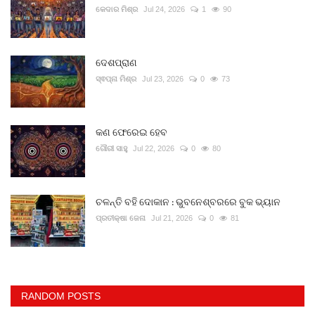
କେଦାର ମିଶ୍ର
Jul 24, 2026
1
90
ଦେଶପ୍ରାଣ
ସ୍ଵପ୍ନା ମିଶ୍ର
Jul 23, 2026
0
73
କଣ ଫେରେଇ ହେବ
ଗୌରୀ ସାହୁ
Jul 22, 2026
0
80
ଚଳନ୍ତି ବହି ଦୋକାନ : ଭୁବନେଶ୍ବରରେ ବୁକ ଭ୍ୟାନ
ପ୍ରତୀକ୍ଷା ଜେନା
Jul 21, 2026
0
81
RANDOM POSTS