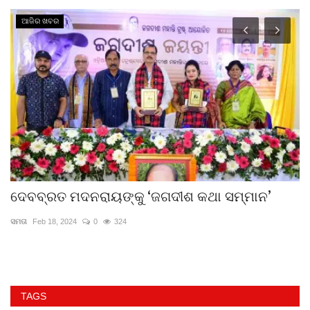
ଆଜିର ଖବର
ଦେବବ୍ରତ ମଦନରାୟଙ୍କୁ ‘ଜଗଦୀଶ କଥା ସମ୍ମାନ’
ଚ
ସମତା
Feb 18, 2024
0
324
ପ୍
TAGS