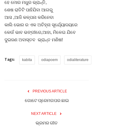
ହେ ମୋର ମଧୁର ଭ୍ରାନ୍ତି,
ଶେଷ ରାତିଟି ପାହିଯିବା ଆଗରୁ
ଆସ ,ଆଜି କଳ୍ପନା କରିନେବା
କାଲି ଭୋର ର ଏକ ଅଚିହ୍ନା ସୂର୍ଯ୍ୟୋଦୟରେ
କେଉଁ ଭାବ ଭଙ୍ଗୀରେ,ଆହା, ମିଳେଇ ଯିବେ
ଦୁଇଜଣ ଅବାସ୍ତବ ଭ୍ରାନ୍ତ ମଣିଷ!
Tags:
kabita
odiapoem
odialiterature
PREVIOUS ARTICLE
ଗୋଟେ ପ୍ରେମଗପର ଛାଇ
NEXT ARTICLE
ଭ୍ରମର ଗୀତ