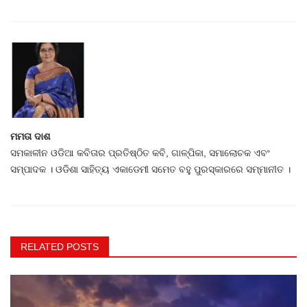
ମମତା ଦାଶ
ସମକାଳୀନ ଓଡିଆ କବିତାର ପ୍ରତିଷ୍ଠିତ କବି, ଗାଳ୍ପିକା, ସମାଲୋଚକ ଏବଂ
ସମ୍ପାଦକ । ଓଡିଶା ସାହିତ୍ୟ ଏକାଡେମୀ ସମେତ ବହୁ ପୁରସ୍କାରରେ ସମ୍ମାନୀତ ।
RELATED POSTS