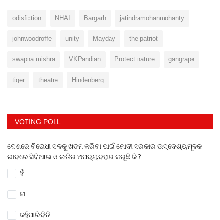
odisfiction
NHAI
Bargarh
jatindramohanmohanty
johnwoodroffe
unity
Mayday
the patriot
swapna mishra
VKPandian
Protect nature
gangrape
tiger
theatre
Hindenberg
VOTING POLL
ଦେଶରେ ବିରୋଧୀ ଦଳକୁ ଖତମ କରିବା ପାଇଁ ମୋଦୀ ସରକାର ଉଦ୍ଦେଶ୍ୟମୂଳକ
ଭାବରେ ସିବିଆଇ ଓ ଇଡିର ଅପବ୍ୟବହାର କରୁଛି କି ?
ହଁ
ନା
କହିପାରିବିନି