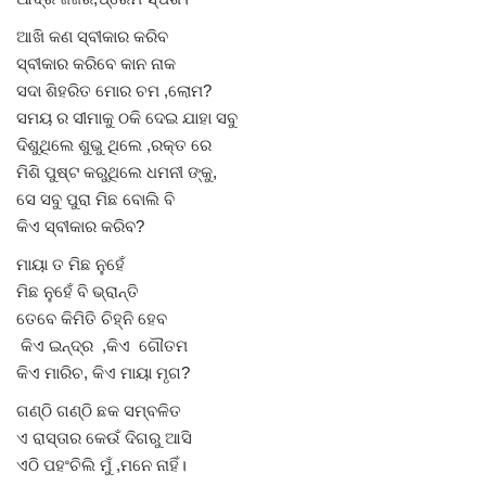
ଆଖି କଣ ସ୍ବୀକାର କରିବ
ସ୍ବୀକାର କରିବେ କାନ ନାକ
ସଦା ଶିହରିତ ମୋର ଚମ ,ଲୋମ?
ସମୟ ର ସୀମାକୁ ଠକି ଦେଇ ଯାହା ସବୁ
ଦିଶୁଥିଲେ ଶୁଭୁ ଥିଲେ ,ରକ୍ତ ରେ
ମିଶି ପୁଷ୍ଟ କରୁଥିଲେ ଧମନୀ ଙ୍କୁ,
ସେ ସବୁ ପୁରା ମିଛ ବୋଲି ବି
କିଏ ସ୍ବୀକାର କରିବ?
ମାୟା ତ ମିଛ ନୁହେଁ
ମିଛ ନୁହେଁ ବି ଭ୍ରାନ୍ତି
ତେବେ କିମିତି ଚିହ୍ନି ହେବ
କିଏ ଇନ୍ଦ୍ର ,କିଏ ଗୌତମ
କିଏ ମାରିଚ, କିଏ ମାୟା ମୃଗ?
ଗଣ୍ଠି ଗଣ୍ଠି ଛକ ସମ୍ବଳିତ
ଏ ରାସ୍ତାର କେଉଁ ଦିଗରୁ ଆସି
ଏଠି ପହଂଚିଲି ମୁଁ ,ମନେ ନାହିଁ।