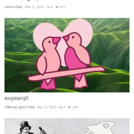
କେଦାର ମିଶ୍ର
Mar 21, 2023
0
471
କାପ୍ତାକାପ୍ତି
ସୌଭାଗ୍ୟ କୁମାର ମିଶ୍ର
Mar 17, 2023
0
104