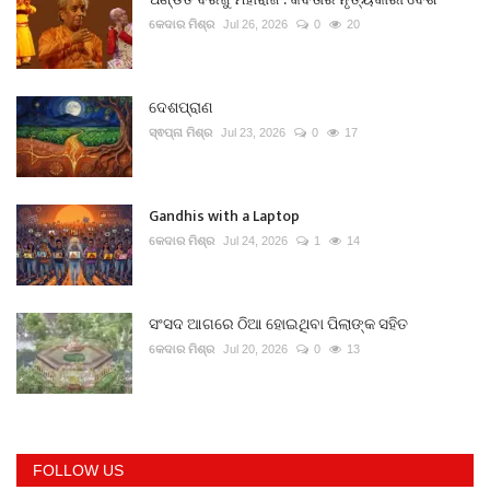
କେଦାର ମିଶ୍ର
Jul 26, 2026
0
20
ଦେଶପ୍ରାଣ
ସ୍ଵପ୍ନା ମିଶ୍ର
Jul 23, 2026
0
17
Gandhis with a Laptop
କେଦାର ମିଶ୍ର
Jul 24, 2026
1
14
ସଂସଦ ଆଗରେ ଠିଆ ହୋଇଥିବା ପିଲାଙ୍କ ସହିତ
କେଦାର ମିଶ୍ର
Jul 20, 2026
0
13
FOLLOW US