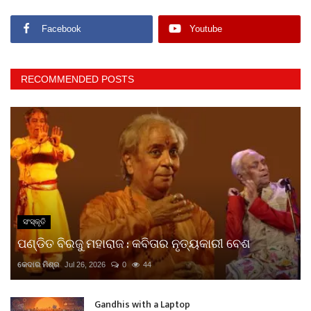
Facebook
Youtube
RECOMMENDED POSTS
ସଂସ୍କୃତି
ପଣ୍ଡିତ ବିରଜୁ ମହାରାଜ : କବିତାର ନୃତ୍ୟକାରୀ ବେଶ
କେଦାର ମିଶ୍ର
Jul 26, 2026
0
44
Gandhis with a Laptop