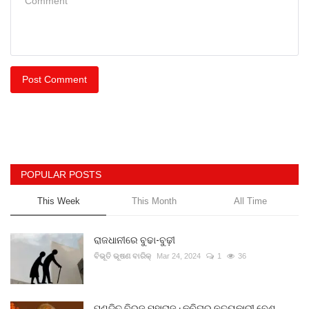
Post Comment
POPULAR POSTS
This Week
This Month
All Time
ରାଜଧାନୀରେ ବୁଢା-ବୁଢ଼ୀ
ବିଭୂତି ଭୂଷଣ ବାରିକ୍
Mar 24, 2024
1
36
ପଣ୍ଡିତ ବିରଜୁ ମହାରାଜ : କବିତାର ନୃତ୍ୟକାରୀ ବେଶ