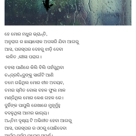
Gallery
ଆଜିର ଖବର
ହେ ମୋର ମଧୁର ଭ୍ରାନ୍ତି,
ଅନୁରାଗ ର ଛାୟାଲୋକ ଅପସରି ଯିବା ଆଗରୁ
ସାହିତ୍ୟ
ଆସ, ପରସ୍ପର ଦେହରୁ ଝାଡ଼ି ଦେବା
ଲଳିତ ,ଲୀଳା ପରାଗ।
ସଂସ୍କୃତି
ଚହଲା ପାଣିରେ କିଲି ବିଲି ପହଁରୁଥିବା
ଚନ୍ଦ୍ରବିନ୍ଦୁଙ୍କୁ ସାଉଁଟି ଆଣି
ସିନେମା
ତମେ ଗଢିଥିଲ ମୋର ଝୀନ ଅବୟବ,
ତମର ସ୍ମିତ ବୋଳା ବହଳ ଫୁଲ ମାଳ
ଭିଡିଓ
ମଣ୍ଡିଥିଲ ମୋର କେଶ ଗହଳ ରେ।
ଦୁହିଁଙ୍କ ପାପୁଲି ରେଖାରେ ମୁହୂର୍ମୁହୁ
ବଦଳୁଥିଲା ଆମର ଭାଗ୍ୟ।
ଅନ୍ତିମ ଦୃଶ୍ୟ ଟି ଅଭିନୀତ ହେବା ଆଗରୁ
ଆସ, ପରସ୍ପର ର ଓଠରୁ ପୋଛିଦେବା
ଆର୍ଦ୍ର ଜର୍ଜର,ପ୍ରେମ ସ୍ପର୍ଶ।