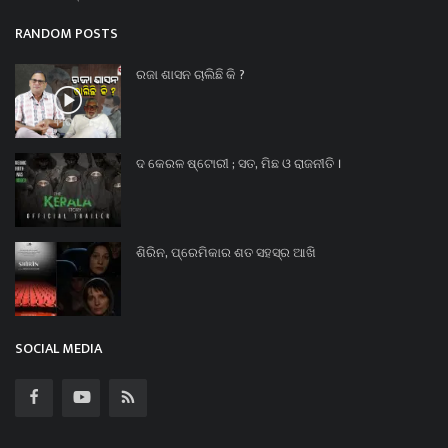
RANDOM POSTS
ରଜା ଶାସନ ଚାଲିଛି କି ?
ଦ କେରଳ ଷ୍ଟୋରୀ ; ସତ, ମିଛ ଓ ରାଜନୀତି ।
ଶିରିନ, ପ୍ରେମିକାର ଶତ ସହସ୍ର ଆଖି
SOCIAL MEDIA