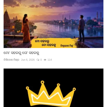
ମୋ' ସହରରୁ ତୋ' ସହରକୁ
ନିଖିଳେଶ ମିଶ୍ର
Jun 6, 2026
0
114