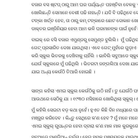
ବଜାର ବସ ଷ୍ଟପ୍ ଠାରୁ ଆମ ଘର ପର୍ଯ୍ୟନ୍ତ ପହଞ୍ଚିବା ବେଳ
ସାହିତ୍ୟ
ଖୋଲିଛନ୍ତି ସେମାନେ ବେଶୀ ପଢି ନାହାନ୍ତି। ଯଦି ବି ପଢିଥିବେ ସ
ଟଙ୍କା ଖର୍ଚ୍ଚ ହେବ, ତା ଠାରୁ କମ୍ ଟଙ୍କାରେ ଛୋଟ ଦୋକାନ ଖୋଲ
ଡାକ୍ତର ଇଞ୍ଜିନିୟର ହେବା ଆମ ଭଳି ଘରମାନଙ୍କ ପାଇଁ ନୁହେଁ। ଶ
ବାଇକ୍ ରେ ବସି ବଜାର ଏମୁଣ୍ଡରୁ ସେମୁଣ୍ଡ ବୁଲିଲି। ମୁଁ ପଢିଥ
ଗେଟ୍ ପ୍ରସାରିତ ଦେଖା ଯାଉଥିଲା। ଏବେ ଗେଟ୍ ମୁହଁରେ ଗୁଡ଼ାଏ ଦ
କରି ସ୍କୁଲ ଭିତରକୁ ଦେଖିବାକୁ ଚାହିଁଲି । ଭାବିଲି ସବୁଆଡେ ସ
ଯେଉଁ ସ୍କୁଲରେ ମୁଁ ପଢିଥିଲି । ଭିତରଟା ଜଙ୍ଗଲିଆ ଦେଖା ଯାଉ
ଯାଇ ଅନ୍ୟ କେଉଁଠି ତିଆରି ହୋଇଛି ।‌
ହା ଜିନଙ୍କ କବିତା
କେଦାର ମିଶ୍ର
Jul 3, 2026
0
81
ସାଙ୍ଗ କହିଲା ଏମଇ ସ୍କୁଲ କେଉଁଠିକୁ ଉଠି ନାହିଁ। ତୁ ଯେଉଁଠି 
ଆଉଥରେ ସେଠିକୁ ଯା । ୧୯୩୦ ମସିହାରେ ଖୋଲିଥିଲା ସ୍କୁଲ୍। 
ମୁଁ କହିଲି ସେଇଟା ବଡ଼ କଥା ନୁହେଁ। ହୁଏତ କିଛି ଦିନ ମଧ୍ୟରେ ପ
ମଞ୍ଜୁର କରିଦେବ । କିନ୍ତୁ ସେଥିରେ କ'ଣ ହେବ ? ମୁଁ ମନେ ମନେ
ଏମଇ ସ୍କୁଲ୍ ରୁପାନ୍ତର ହେବା ଦ୍ବାରା କ'ଣ ମାଳ ମାଳ କୁରକୁର
ସବୁଆଡେ ପାଣ୍ଡିଆନ୍ ଚର୍ଚ୍ଚା। ହେଇ ସମୁକ ପଞ୍ଚାୟତକୁ ଯାଇଥି