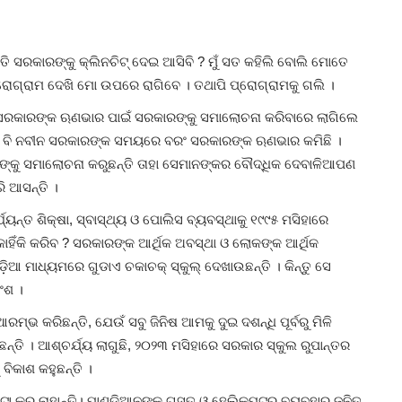
ିତି ସରକାରଙ୍କୁ କ୍ଲିନଚିଟ୍ ଦେଇ ଆସିବି ? ମୁଁ ସତ କହିଲି ବୋଲି ମୋତେ
ୋଗ୍ରାମ ଦେଖି ମୋ ଉପରେ ରାଗିବେ । ତଥାପି ପ୍ରୋଗ୍ରାମକୁ ଗଲି ।
ଶା ସରକାରଙ୍କ ଋଣଭାର ପାଇଁ ସରକାରଙ୍କୁ ସମାଲୋଚନା କରିବାରେ ଲାଗିଲେ
ରକୃତରେ ବି ନବୀନ ସରକାରଙ୍କ ସମୟରେ ବରଂ ସରକାରଙ୍କ ଋଣଭାର କମିଛି ।
ଙ୍କୁ ସମାଲୋଚନା କରୁଛନ୍ତି ତାହା ସେମାନଙ୍କର ବୌଦ୍ଧିକ ଦେବାଳିଆପଣ
ି ଆସନ୍ତି ।
ୟନ୍ତ ଶିକ୍ଷା, ସ୍ବାସ୍ଥ୍ୟ ଓ ପୋଲିସ ବ୍ୟବସ୍ଥାକୁ ୧୯୯୫ ମସିହାରେ
କାହିଁକି କରିବ ? ସରକାରଙ୍କ ଆର୍ଥିକ ଅବସ୍ଥା ଓ ଲୋକଙ୍କ ଆର୍ଥିକ
଼ିଆ ମାଧ୍ୟମରେ ଗୁଡାଏ ଚକାଚକ୍ ସ୍କୁଲ୍ ଦେଖାଉଛନ୍ତି । କିନ୍ତୁ ସେ
ଅଂଶ ।
 ଆରମ୍ଭ କରିଛନ୍ତି, ଯେଉଁ ସବୁ ଜିନିଷ ଆମକୁ ଦୁଇ ଦଶନ୍ଧି ପୂର୍ବରୁ ମିଳି
ଛନ୍ତି । ଆଶ୍ଚର୍ଯ୍ୟ ଲାଗୁଛି, ୨୦୨୩ ମସିହାରେ ସରକାର ସ୍କୁଲ ରୁପାନ୍ତର
ିକାଶ କହୁଛନ୍ତି ।‌
ଟା କରୁ ନାହାନ୍ତି। ପାଣ୍ଡିଆନଙ୍କ ଗସ୍ତ ଓ ହେଲିକପ୍ଟର ବ୍ୟବହାର ଜନିତ