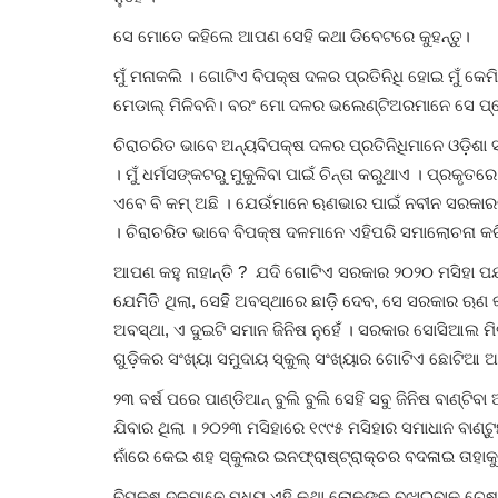
ସେ ମୋତେ କହିଲେ ଆପଣ ସେହି କଥା ଡିବେଟରେ କୁହନ୍ତୁ।
ମୁଁ ମନାକଲି । ଗୋଟିଏ ବିପକ୍ଷ ଦଳର ପ୍ରତିନିଧି ହୋଇ ମୁଁ କେମ
ମେଡାଲ୍ ମିଳିବନି। ବରଂ ମୋ ଦଳର ଭଲେଣ୍ଟିଅରମାନେ ସେ ପ୍ର
ଚିରାଚରିତ ଭାବେ ଅନ୍ୟବିପକ୍ଷ ଦଳର ପ୍ରତିନିଧିମାନେ ଓଡ଼ି
। ମୁଁ ଧର୍ମସଙ୍କଟରୁ ମୁକୁଳିବା ପାଇଁ ଚିନ୍ତା କରୁଥାଏ । ପ୍
ଏବେ ବି କମ୍ ଅଛି । ଯେଉଁମାନେ ଋଣଭାର ପାଇଁ ନବୀନ ସରକାର
। ଚିରାଚରିତ ଭାବେ ବିପକ୍ଷ ଦଳମାନେ ଏହିପରି ସମାଲୋଚନା କର
ଆପଣ କହୁ ନାହାନ୍ତି ? ଯଦି ଗୋଟିଏ ସରକାର ୨୦୨୦ ମସିହା ପର୍ଯ୍
ଯେମିତି ଥିଲା, ସେହି ଅବସ୍ଥାରେ ଛାଡ଼ି ଦେବ, ସେ ସରକାର ଋଣ 
ଅବସ୍ଥା, ଏ ଦୁଇଟି ସମାନ ଜିନିଷ ନୁହେଁ । ସରକାର ସୋସିଆଲ ମିଡ
ଗୁଡ଼ିକର ସଂଖ୍ୟା ସମୁଦାୟ ସ୍କୁଲ୍ ସଂଖ୍ୟାର ଗୋଟିଏ ଛୋଟିଆ 
୨୩ ବର୍ଷ ପରେ ପାଣ୍ଡିଆନ୍ ବୁଲି ବୁଲି ସେହି ସବୁ ଜିନିଷ ବାଣ୍ଟିବା
ଯିବାର ଥିଲା । ୨୦୨୩ ମସିହାରେ ୧୯୯୫ ମସିହାର ସମାଧାନ ବାଣ୍ଟୁ
ନାଁରେ କେଇ ଶହ ସ୍କୁଲର ଇନଫ୍ରାଷ୍ଟ୍ରାକ୍ଚର ବଦଳାଇ ତାହାକୁ ବ
ବିପକ୍ଷ ଦଳମାନେ ମଧ୍ୟ ଏହି କଥା ଲୋକଙ୍କୁ ବୁଝାଇବାକୁ ଚେଷ୍