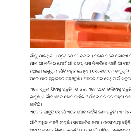
ଗାଁକୁ ଯାଇଥିଲି । ପ୍ରଥମେ ଗାଁ ବଜାର । ବଜାର ପରେ ଗୋଟିଏ 
ଆମ ଗାଁ ମଝିରେ ଯେଉଁ ଗାଁ ପଡେ, ମୋ ପିଲାଦିନେ ସେହି ଗାଁ ବାଟ
ନଥିଲା। ଲାଗୁଥିଲା ଗାଁଟି ବହୁତ ଲମ୍ବା । ସେତେବେଳେ ଭାବୁଥିଲି
ପରେ ଯାଇ ସ୍କୁଲରେ ପହଞ୍ଚୁଛି। ଅନେକ ଥର ସେଥିପାଇଁ ସ୍କୁ
ଏବେ ସ୍କୁଲ ଯିବାକୁ ପଡୁନି। ତା ଛଡା ଏବେ ଆଉ ଚାଲିବାକୁ ପଡୁନ
ଭାବୁଛି ଏ ଗାଁଟି ଏତେ ଛୋଟ କାହିଁକି ? ଗାଁରେ ତିନି ଦିନ ରହିବା
ଭାବିଛି।
ଏବେ ବି ଭାବୁଛି ସେ ଗାଁ ଏତେ ଛୋଟ କାହିଁକି ଜଣା ପଡୁଛି। ଏ ବି
ଗାଁଟି ଅଧିକ ଗହଳି ଲାଗୁଛି। ସ୍ବାଭାବିକ କଥା । ଜନସଂଖ୍ୟା ବଢ଼
ଥିବା ଘରରେ ପରିଣତ ହୋଇଛି। ଆଗରୁ ଗାଁ ମଝିରେ ଲୋକଙ୍କୁ ପଶ