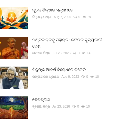
ନୂତନ ଶିକ୍ଷାର ସନ୍ଧାନରେ
ଚିନ୍ମୟୀ ପଣ୍ଡା
Aug 7, 2026
0
29
ପଣ୍ଡିତ ବିରଜୁ ମହାରାଜ : କବିତାର ନୃତ୍ୟକାରୀ
ବେଶ
କେଦାର ମିଶ୍ର
Jul 26, 2026
0
14
ବିଜୁଙ୍କ ଆଦର୍ଶ ବିରୋଧରେ ବିଜେଡି
ରଙ୍ଗାଚରଣ ପ୍ରଧାନ
Aug 9, 2023
0
10
ଦେଶପ୍ରାଣ
ସ୍ଵପ୍ନା ମିଶ୍ର
Jul 23, 2026
0
10