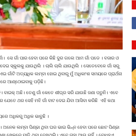
ଗାଁ। ସେ ଗାଁ ପାର ହେବା ପରେ କିଛି ଦୁର ଗଲେ ଆମ ଗାଁ ପଡେ । ବଜାର ଓ
 ଦେଇ ସ୍କୁଲକୁ ଯାଉଥିଲି । ଚାଲି ଚାଲି ଯାଉଥିଲି । ସେତେବେଳେ ଗାଁ ସରୁ
 ଏଇ ଗାଁଟି ଅତ୍ୟଧିକ ଲମ୍ବା ହୋଇ ଥିବାରୁ ମୁଁ ଅଧିକାଂଶ ସମୟରେ ପ୍ରାର୍ଥନା
ଲରେ ଆଣ୍ଠୋଇବାକୁ ପଡ଼ିଛି।
ି। ବାଇକ୍ ଅଛି। ତେଣୁ ଗାଁ କେତେ ଶୀଘ୍ର ସରି ଯାଉଛି ଜଣା ପଡୁନି। ଏବେ
 ପରେ ଯେତେ ଥର ସେହି ମଝି‌ ଗାଁ ବାଟ ଦେଇ ଯିବା ଆସିବା କରିଛି ଏହି କଥା
ଷୟରେ ଅଧିକରୁ ଅଧିକ ଭାବୁଛି ।
ିଛି। ଅନେକ ଲମ୍ବା ପିଣ୍ଢା ଥିବା ଘର ଭାଇ ଭିନ୍ନ ହେବା ପରେ ଛୋଟ ପିଣ୍ଢା
ା ଖେଳରେ ମାତି ଥିବା ଦେଖୁଥିଲି। ଏବେ ତାହା ଆଉ ନାହିଁ । ବୋଧହୁଏ