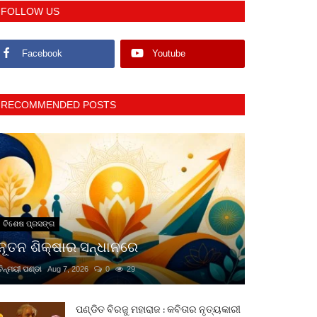
FOLLOW US
Facebook
Youtube
RECOMMENDED POSTS
ବିଶେଷ ପ୍ରସଙ୍ଗ
ନୂତନ ଶିକ୍ଷାର ସନ୍ଧାନରେ
ଚିନ୍ମୟୀ ପଣ୍ଡା
Aug 7, 2026
0
29
ପଣ୍ଡିତ ବିରଜୁ ମହାରାଜ : କବିତାର ନୃତ୍ୟକାରୀ