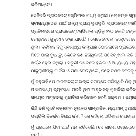
କରିଥାନ୍ତେ।
ସେହିପରି ପ୍ରାଇଭେଟ୍ ହସ୍ପିଟାଲ ମଧ୍ୟ ନଥିଲା। ଲୋକଙ୍କ ସ
ସ୍ବାସ୍ଥ୍ୟସେବା ପାଇଁ ରାଜ୍ୟ ପ୍ରାୟ ପୁରାପୁରି ପ୍ରାଇଭେଟ୍ 
ପ୍ରତିମାସରେ ପ୍ରାଇଭେଟ୍ ହସ୍ପିଟାଲ ଗୁଡ଼ିକୁ ୨୨୦ କୋଟି ଟଙ୍କା
ଟେଷ୍ଟରେ ଗୁଡ଼ାଏ ଟଙ୍କା ଯାଉଛି । ସେତେବେଳେ ଡାକ୍ତର ଟେଷ
ଥିଲା। ବର୍ତମାନ ବିଜୁ ସ୍ବାସ୍ଥ୍ୟ କଲ୍ୟାଣ ଯୋଜନାରେ ପ୍ରାଇଭେ
ନିଜେ ଯାଇ ବୁଝନ୍ତୁ, କେତେ ଜଣ ହିତାଧିକାରୀ ପକେଟ୍ ଖାଲି କରି 
ଖର୍ଚ୍ଚ ହେଉ ନଥିଲା । ସତୁରୀ ଦଶକରେ ହଇଜା ଓ ଅନ୍ୟାନ୍ୟ ମ
ଠାକୁରାଣୀଙ୍କୁ ମାର୍ଜନା ଓ ପଣା ଦେଉଥିଲେ, ନବେ ଦଶକ ବେଳକୁ ତ
ମୁଁ କହୁନାହିଁ ଯେ ଜାନକୀବଲ୍ଲଭଙ୍କ ସମୟରେ ପରିସ୍ଥିତି ଠିକ୍ ଥିଲ
ଓ ସ୍ବାସ୍ଥ୍ୟ ବ୍ୟବସ୍ଥା ପ୍ରତି ଥିବା ଆହ୍ବାନକୁ ମୁକାବିଲା କର
ସମୟର ଆହ୍ବାନକୁ ମୁକାବିଲା କରିବାରେ ବେଶି ସକ୍ଷମ । ଦୟାକରି 
କିଛି ବର୍ଷ ପୂର୍ବେ ନକ୍ଷତ୍ର ନ୍ୟୁଜର ସାମ୍ବାଦିକା ମ୍ୟାଡାମ୍ ସୁ
ପଚାରିଲି ବିତର୍କର ବିଷୟ କ'ଣ ? ସେ କହିଲେ ଓଡିଶାର ଋଣଭାର
ମୁଁ ପ୍ରଥମେ ଯିବା ପାଇଁ ମନା କରିଦେଲି। ସେ କାରଣ ପଚାରନ୍ତେ ମୁଁ
ନୁହେଁ ।