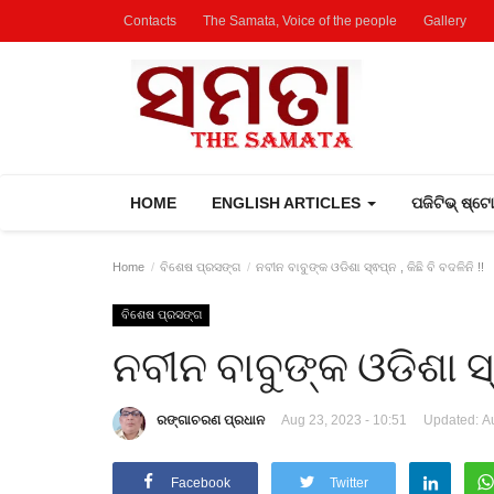
Contacts
The Samata, Voice of the people
Gallery
HOME
ENGLISH ARTICLES
ପଜିଟିଭ୍ ଷ୍ଟ
Home
ବିଶେଷ ପ୍ରସଙ୍ଗ
ନବୀନ ବାବୁଙ୍କ ଓଡିଶା ସ୍ଵପ୍ନ , କିଛି ବି ବଦଳିନି !!
ବିଶେଷ ପ୍ରସଙ୍ଗ
ନବୀନ ବାବୁଙ୍କ ଓଡିଶା ସ୍ଵପ
ରଙ୍ଗାଚରଣ ପ୍ରଧାନ
Aug 23, 2023 - 10:51
Updated: Au
Facebook
Twitter