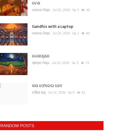
ବେଶ
କେଦାର ମିଶ୍ର
Jul 26, 2026
0
46
Gandhis with a Laptop
କେଦାର ମିଶ୍ର
Jul 24, 2026
1
90
ଦେଶପ୍ରାଣ
ସ୍ଵପ୍ନା ମିଶ୍ର
Jul 23, 2026
0
73
କଣ ଫେରେଇ ହେବ
ଗୌରୀ ସାହୁ
Jul 22, 2026
0
81
RANDOM POSTS