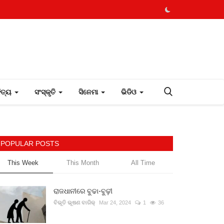
ହିତ୍ୟ
ସଂସ୍କୃତି
ସିନେମା
ଭିଡିଓ
POPULAR POSTS
This Week
This Month
All Time
ରାଜଧାନୀରେ ବୁଢା-ବୁଢ଼ୀ
ବିଭୂତି ଭୂଷଣ ବାରିକ୍
Mar 24, 2024
1
36