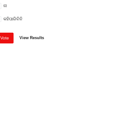
ନା
କହିପାରିବିନି
Vote
View Results