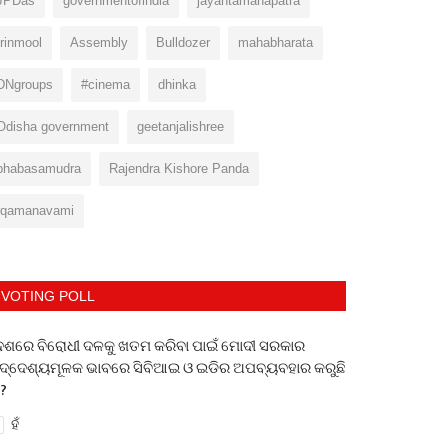
JPDas
governmentofindia
jayantamahapatra
trinmool
Assembly
Bulldozer
mahabharata
DNgroups
#cinema
dhinka
Odisha government
geetanjalishree
bhabasamudra
Rajendra Kishore Panda
rqamanavami
VOTING POLL
େଶରେ ବିରୋଧୀ ଦଳକୁ ଖତମ କରିବା ପାଇଁ ମୋଦୀ ସରକାର
ଦ୍ଦେଶ୍ୟମୂଳକ ଭାବରେ ସିବିଆଇ ଓ ଇଡିର ଅପବ୍ୟବହାର କରୁଛି
 ?
ହଁ