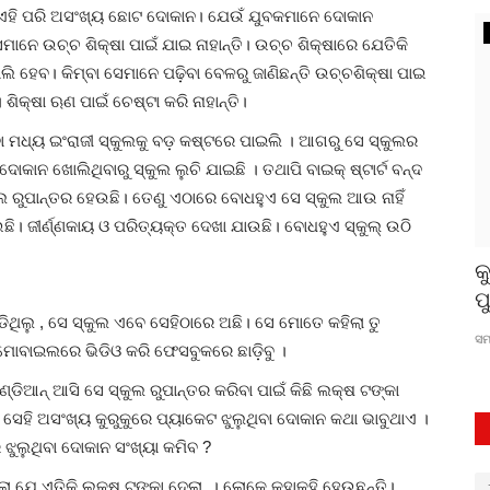
କୁ ଏହି ପରି ଅସଂଖ୍ୟ ଛୋଟ ଦୋକାନ। ଯେଉଁ ଯୁବକମାନେ ଦୋକାନ
ସଂସ୍କୃତି
େମାନେ ଉଚ୍ଚ ଶିକ୍ଷା ପାଇଁ ଯାଇ ନାହାନ୍ତି। ଉଚ୍ଚ ଶିକ୍ଷାରେ ଯେତିକି
ି ହେବ। କିମ୍ବା ସେମାନେ ପଢ଼ିବା ବେଳରୁ ଜାଣିଛନ୍ତି ଉଚ୍ଚଶିକ୍ଷା ପାଇ
ିକ୍ଷା ଋଣ ପାଇଁ ଚେଷ୍ଟା କରି ନାହାନ୍ତି।
ିବା ମଧ୍ୟ ଇଂରାଜୀ ସ୍କୁଲକୁ ବଡ଼ କଷ୍ଟରେ ପାଇଲି । ଆଗରୁ ସେ ସ୍କୁଲର
ୋକାନ ଖୋଲିଥିବାରୁ ସ୍କୁଲ ଲୁଚି ଯାଇଛି । ତଥାପି ବାଇକ୍ ଷ୍ଟାର୍ଟ ବନ୍ଦ
୍କୁଲ ରୁପାନ୍ତର ହେଉଛି। ତେଣୁ ଏଠାରେ ବୋଧହୁଏ ସେ ସ୍କୁଲ ଆଉ ନାହିଁ
ଛି। ଜୀର୍ଣ୍ଣକାୟ ଓ ପରିତ୍ୟକ୍ତ ଦେଖା ଯାଉଛି। ବୋଧହୁଏ ସ୍କୁଲ୍ ଉଠି
ଜଣେ ପରମବ୍ରତା : କିଛି କଥା ଆଉ କିଛି
କ
କଥାନ୍ତର
ପ
ପଡିଥିଲୁ , ସେ ସ୍କୁଲ ଏବେ ସେହିଠାରେ ଅଛି। ସେ ମୋତେ କହିଲା ତୁ
ଜ୍ୟୋତି ନନ୍ଦ
May 19, 2023
0
390
ସମ
ମୋବାଇଲରେ ଭିଡିଓ କରି ଫେସବୁକରେ ଛାଡ଼ିବୁ ।
ାଣ୍ଡିଆନ୍ ଆସି ସେ ସ୍କୁଲ ରୁପାନ୍ତର କରିବା ପାଇଁ କିଛି ଲକ୍ଷ ଟଙ୍କା
 ସେହି ଅସଂଖ୍ୟ କୁରୁକୁରେ ପ୍ୟାକେଟ ଝୁଲୁଥିବା ଦୋକାନ କଥା ଭାବୁଥାଏ ।
େ ଝୁଲୁଥିବା ଦୋକାନ ସଂଖ୍ୟା କମିବ ?
ଲା ଯେ ଏତିକି ଲକ୍ଷ ଟଙ୍କା ଦେଲା । ଲୋକେ କୁହାକୁହି ହେଉଛନ୍ତି।