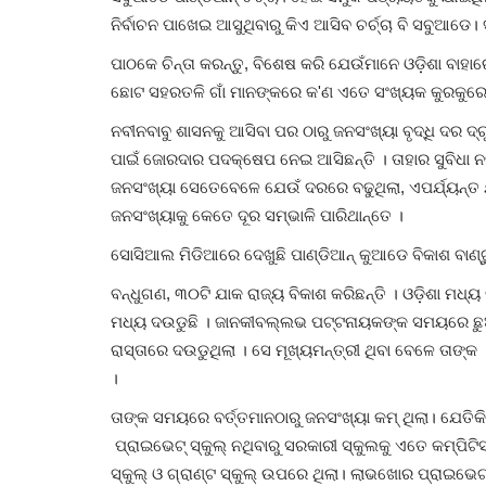
ନିର୍ବାଚନ ପାଖେଇ ଆସୁଥିବାରୁ କିଏ ଆସିବ ଚର୍ଚ୍ଚା ବି ସବୁଆଡ
ପାଠକେ ଚିନ୍ତା କରନ୍ତୁ, ବିଶେଷ କରି ଯେଉଁମାନେ ଓଡ଼ିଶା ବାହା
ଛୋଟ ସହରତଳି ଗାଁ ମାନଙ୍କରେ କ'ଣ ଏତେ ସଂଖ୍ୟକ କୁରକୁରେ 
ନବୀନବାବୁ ଶାସନକୁ ଆସିବା ପର ଠାରୁ ଜନସଂଖ୍ୟା ବୃଦ୍ଧି ଦର 
ପାଇଁ ଜୋରଦାର ପଦକ୍ଷେପ ନେଇ ଆସିଛନ୍ତି । ତାହାର ସୁବିଧା ନ
ଜନସଂଖ୍ୟା ସେତେବେଳେ ଯେଉଁ ଦରରେ ବଢୁଥିଲା, ଏପର୍ଯ୍ୟନ୍ତ ଯଦ
ଜନସଂଖ୍ୟାକୁ କେତେ ଦୂର ସମ୍ଭାଳି ପାରିଥାନ୍ତେ ।
ସୋସିଆଲ ମିଡିଆରେ ଦେଖୁଛି ପାଣ୍ଡିଆନ୍ କୁଆଡେ ବିକାଶ ବାଣ୍ଟ
ବନ୍ଧୁଗଣ, ୩୦ଟି ଯାକ ରାଜ୍ୟ ବିକାଶ କରିଛନ୍ତି । ଓଡ଼ିଶା ମଧ୍ୟ
ମଧ୍ୟ ଦଉଡୁଛି । ଜାନକୀବଲ୍ଲଭ ପଟ୍ଟନାୟକଙ୍କ ସମୟରେ ଛୁ
ରାସ୍ତାରେ ଦଉଡୁଥିଲା । ସେ ମୂଖ୍ୟମନ୍ତ୍ରୀ ଥିବା ବେଳେ ତାଙ
।
ତାଙ୍କ ସମୟରେ ବର୍ତ୍ତମାନଠାରୁ ଜନସଂଖ୍ୟା କମ୍ ଥିଲା। ଯେତି
ପ୍ରାଇଭେଟ୍ ସ୍କୁଲ୍ ନଥିବାରୁ ସରକାରୀ ସ୍କୁଲକୁ ଏତେ କମ୍ପିଟ
ସ୍କୁଲ୍ ଓ ଗ୍ରାଣ୍ଟ ସ୍କୁଲ୍ ଉପରେ ଥିଲା। ଲାଭଖୋର ପ୍ରାଇଭେଟ