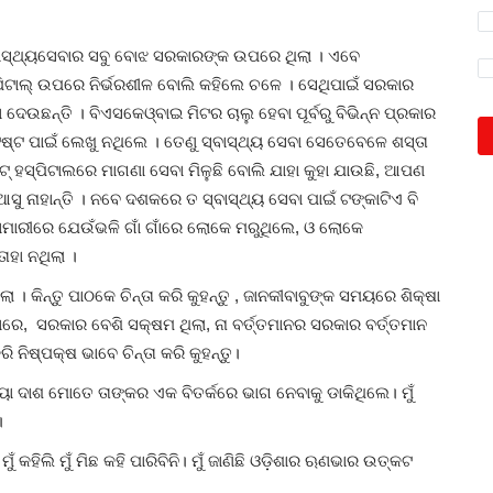
୍ୱାସ୍ଥ୍ୟସେବାର ସବୁ ବୋଝ ସରକାରଙ୍କ ଉପରେ ଥିଲା । ଏବେ
ହସପିଟାଲ୍ ଉପରେ ନିର୍ଭରଶୀଳ ବୋଲି କହିଲେ ଚଳେ । ସେଥିପାଇଁ ସରକାର
 ଦେଉଛନ୍ତି । ବିଏସକେଓ୍ବାଇ ମିଟର ଚାଲୁ ହେବା ପୂର୍ବରୁ ବିଭିନ୍ନ ପ୍ରକାର
୍ଟ ପାଇଁ ଲେଖୁ ନଥିଲେ । ତେଣୁ ସ୍ବାସ୍ଥ୍ୟ ସେବା ସେତେବେଳେ ଶସ୍ତା
ଟ୍ ହସ୍ପିଟାଲରେ ମାଗଣା ସେବା ମିଳୁଛି ବୋଲି ଯାହା କୁହା ଯାଉଛି, ଆପଣ
ଆସୁ ନାହାନ୍ତି । ନବେ ଦଶକରେ ତ ସ୍ବାସ୍ଥ୍ୟ ସେବା ପାଇଁ ଟଙ୍କାଟିଏ ବି
ହାମାରୀରେ ଯେଉଁଭଳି ଗାଁ ଗାଁରେ ଲୋକେ ମରୁଥିଲେ, ଓ ଲୋକେ
ାହା ନଥିଲା ।
ା । କିନ୍ତୁ ପାଠକେ ଚିନ୍ତା କରି କୁହନ୍ତୁ , ଜାନକୀବାବୁଙ୍କ ସମୟରେ ଶିକ୍ଷା
ିବାରେ, ସରକାର ବେଶି ସକ୍ଷମ ଥିଲା, ନା ବର୍ତ୍ତମାନର ସରକାର ବର୍ତ୍ତମାନ
ନିଷ୍ପକ୍ଷ ଭାବେ ଚିନ୍ତା କରି କୁହନ୍ତୁ।
ପ୍ରୀୟା ଦାଶ ମୋତେ ତାଙ୍କର ଏକ ବିତର୍କରେ ଭାଗ ନେବାକୁ ଡାକିଥିଲେ। ମୁଁ
।
 କହିଲି ମୁଁ ମିଛ କହି ପାରିବିନି। ମୁଁ ଜାଣିଛି ଓଡ଼ିଶାର ଋଣଭାର ଉତ୍କଟ