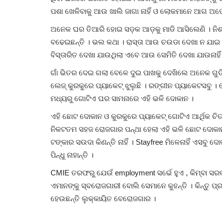
ପଶା ଖେଳିବାକୁ ଆଉ ଖାଲି ଜାଗା ନାହିଁ ଓ ଲୋକମାନେ ଆଗ ଅପେ
ଅନେକ ଘର ତିଆରି ହୋଇ ସଡ଼କ ଆଡ଼କୁ ମାଡି ଆସିଲେଣି । ନିଶ
ବଢେଇଛନ୍ତି ।‌ ଭଲ କଥା । ରାସ୍ତା ଆଉ ଚଉଡା ଦେଖା ନ ଯାଇ 
ବିସ୍ତାରିତ ଦେଖା ଯାଉଥିଲା ଏବେ ଆଉ ସେମିତି ଦେଖା ଯାଉନାହିଁ
ଗାଁ ଭିତର ଦେଇ ଗଲା ବେଳେ ଦୁଇ ପାଖକୁ ଦେଖିଲେ ଅନେକ ଗୁ
ଲେଜ୍ କୁରକୁରେ ପ୍ୟାକେଟ୍ ଝୁଲୁଛି । ରଙ୍ଗୀନ ପ୍ୟାକେଟସବୁ । ସ
ମଧ୍ୟରୁ ଗୋଟିଏ ଘର ସାମନାରେ ଏହି ଭଳି ଦୋକାନ ।
ଏହି ଛୋଟ ଦୋକାନ ଓ କୁରକୁରେ ପ୍ୟାକେଟ୍ ଗୋଟିଏ ଆର୍ଥିକ ଚିତ
ନିକଟତମ ସହଜ ରୋଜଗାର ପନ୍ଥା ହେଲା ଏହି ଭଳି ଛୋଟ ଦୋକା
ଟଙ୍କାର ସଉଦା କିଣନ୍ତି ନାହିଁ । Stayfree ମିଳେନାହିଁ ଏସବୁ 
ପିନ୍ଧୁ ନାହାନ୍ତି ।
CMIE ତରଫରୁ ଯେଉଁ employment ସର୍ଭେ ହୁଏ , କିମ୍ବା ସରକ
ଏମାନଙ୍କୁ ସ୍ବରୋଜଗାରୀ ବୋଲି ସେମାନେ କୁହନ୍ତି । କିନ୍ତୁ
ହେଉଛନ୍ତି ଲୁକ୍କାୟିତ ବେରୋଜଗାର ।