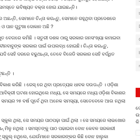
େ। ସମସ୍ତେ ଭବିଷ୍ୟତ ବକ୍ତା ହୋଇ ଯାଇଛନ୍ତି।
ରେ ଅଛନ୍ତି, ସେମାନେ ଚିନ୍ତା କରନ୍ତୁ, ସେମାନେ ରହୁଥିବା ପ୍ରଦେଶରେ
ଓ ପାନ ଗୁଟୁଖା ଦୋକାନ ଅଛି ?
ଦ୍ରୁତ ବେଗରେ କମିଛି । ସତୁରୀ ଦଶକ ଠାରୁ ସରକାର ଜନସଂଖ୍ୟା କମାଇବା
ବୀନବାବୁଙ୍କ ସରକାର ପାଇଁ ଉପଲବ୍ଧ ହୋଇଛି। ଚିନ୍ତା କରନ୍ତୁ,
ି ସେହି ଦରରେ ବଢୁଥାନ୍ତା, ତେବେ ବିଜେଡି ସରକାର ସେହି ବର୍ଦ୍ଧିତ
ୁଛନ୍ତି ।
 ବିକାଶ କରିଛି । ରେସ୍ ରେ ଥିବା ପ୍ରତ୍ୟେକ ଧାବକ ଦଉଡନ୍ତି । ଓଡ଼ିଶା
ଆବିକ୍ରୀ ଘଟଣା ହୋଇଥିଲେ ମଧ୍ୟ, ସେ ସମୟରେ ମଧ୍ୟ ଓଡ଼ିଶା ବିକାଶର
୍କ ସମୟର ୨୫ ବର୍ଷ ପୂର୍ବେ ଥିବା ଅନେକ ସମସ୍ୟା, ସେତେବେଳେ ଆଉ ନଥିଲା
ଦ
ଉ
କି ସ୍କୁଲ ଥିଲା, ସେ ସମୟର ପାଠପଢ଼ା ପାଇଁ ଥିଲା । ସେ ସମୟରେ ଲାଭଖୋର
କି
ିସନ୍ ମିଳୁ ନଥିଲା । ସମସ୍ତଙ୍କୁ ପାଠ ପଢାଇବା ବୋଝ କେବଳ ସରକାରୀ
୍ ସ୍କୁଲ୍ ନଥିଲେ, ଯେଉଁମାନେ ସରକାରଙ୍କର କିଛି ବୋଝ ହାଲୁକା