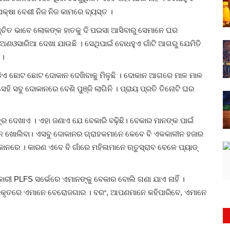
କ୍ଷା ବେଶୀ ନିଜ ନିଜ କାମରେ ବ୍ୟସ୍ତ ।
୍ଚିତ ଭାବେ ଲୋକଙ୍କ ହାତକୁ ଦି ପଇସା ଆସିବାରୁ ସେମାନେ ଘର
ଅଣଓସାରିଆ ଦେଖା ଯାଉଛି । ସେଥିପାଇଁ ବୋଧହୁଏ ଗାଁଟି ଆଗରୁ ଯେମିତି
 ।
ଡିଏ ଛୋଟ ଛୋଟ ଦୋକାନ ଦେଖିବାକୁ ମିଳୁଛି । ଦୋକାନ ଆଗରେ ମାଳ ମାଳ
େହି ସବୁ ଦୋକାନରେ ବେଶି ପୁଞ୍ଜି ଲାଗିନି । ପ୍ରାୟ ପ୍ରତି ତିନୋଟି ଘର
୍ର ଦେଖାଏ । ଏହା ଜଣାଏ ଯେ ବେକାରି ବଢ଼ିଛି। ବେକାର ମାନଙ୍କ ପାଇଁ
ନ ଖୋଲିବା। ଏସବୁ ଦୋକାନର ଗ୍ରାହକମାନେ କେବେ ବି ଏକକାଳୀନ ହଜାର
ଦୋକାନରେ । କାରଣ ଏବେ ବି ଗାଁରେ ମହିଳାମାନେ ଋତୁସ୍ରାବ ବେଳେ ପ୍ୟାଡ୍
ାରୀ PLFS ସର୍ଭେରେ ଏମାନଙ୍କୁ ବେକାର ବୋଲି ଗଣା ଯାଏ ନାହିଁ ।
 ପ୍ରକୃତରେ ଏମାନେ ବେରୋଜଗାର । ବରଂ, ଆପଣମାନେ କହିପାରିବେ, ଏମାନେ