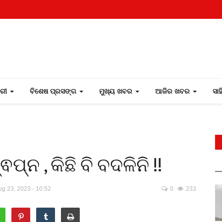
ୋରୀ
ବିଶେଷ ପ୍ରସଙ୍ଗ
ମୁଖ୍ୟ ଖବର
ଆଜିର ଖବର
ସା
୍ନ , କିଛି ବି ବଦଳିନି !!
g 23, 2023 - 10:52
0
233