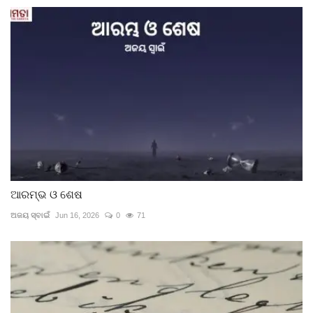
ଆରମ୍ଭ ଓ ଶେଷ
ଅଜୟ ସ୍ବାଇଁ
Jun 16, 2026
0
71