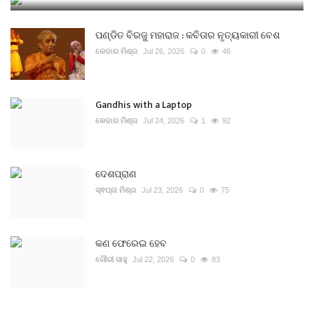
ପଣ୍ଡିତ ବିରଜୁ ମହାରାଜ : କବିତାର ନୃତ୍ୟକାରୀ ବେଶ
କେଦାର ମିଶ୍ର
Jul 26, 2026
0
46
Gandhis with a Laptop
କେଦାର ମିଶ୍ର
Jul 24, 2026
1
92
ଦେଶପ୍ରାଣ
ସ୍ଵପ୍ନା ମିଶ୍ର
Jul 23, 2026
0
75
କଣ ଫେରେଇ ହେବ
ଗୌରୀ ସାହୁ
Jul 22, 2026
0
83