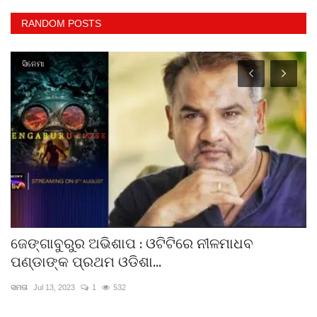
RANDOM POSTS
ସିନେମା
ଜେଙ୍ଗାବୁରୁର ଅଭିଶାପ : ଓଟିଟିରେ ନୀଳମାଧବ
ଦ
ପଣ୍ଡାଙ୍କ ପ୍ରଥମ ଓଡିଶା...
ସ୍ଵ
ସମତା
Jul 13, 2023
1
532