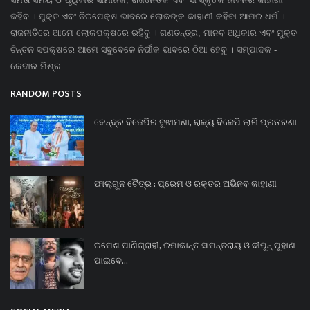
କହିବ । ମୁକ୍ତ ଏବଂ ନିରପେକ୍ଷ ଭାବରେ ଲୋକଙ୍କ କାହାଣୀ କହିବା ଆମର ଧର୍ମ ।
ରାଜନୀତିରେ ଆମେ ଲୋକପକ୍ଷରେ ରହିବୁ । ଗଣତନ୍ତ୍ର, ମାନବ ଅଧିକାର ଏବଂ ମୁକ୍ତ
ଚିନ୍ତନ ସପକ୍ଷରେ ଆମେ ସବୁବେଳେ ନିର୍ଭୀକ ଭାବରେ ଠିଆ ହେବୁ । ସମ୍ପାଦକ -
କେଦାର ମିଶ୍ର
RANDOM POSTS
କେନ୍ଦ୍ର ବିଜେପିର ବୁଝାମଣା, ରାଜ୍ୟ ବିଜେପି ଲାଗି ପ୍ରତାରଣା
ଫାଲ୍ଗୁନ ଚୈତ୍ର : ପ୍ରେମ ଓ ରକ୍ତର ଅଭିନବ କାହାଣୀ
ରମେଶ ପାଣିଗ୍ରାହୀ, ରମାକାନ୍ତ ସାମନ୍ତରାୟ ଓ ଦୀପୁନ୍ ପୁହାଣ
ପାଇବେ...