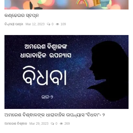
କଣ୍ଢେଇର ସ୍ବପ୍ନ
ଚିନ୍ମୟୀ ପଣ୍ଡା
Mar 12, 2023
0
109
ଅମରେଶ ବିଶ୍ଵାଳଙ୍କ ଧାରାବାହିକ ଉପନ୍ୟାସ "ବିଧବା"- ୨
ଅମରେଶ ବିଶ୍ଵାଳ
Mar 29, 2023
0
269