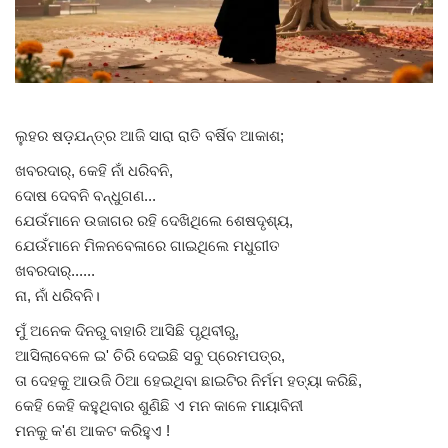
Gallery
ଆଜିର ଖବର
ଲୁହର ଷଡ଼ଯନ୍ତ୍ର ଆଜି ସାରା ରାତି ବର୍ଷିବ ଆକାଶ;
ସାହିତ୍ୟ
ଖବରଦାର୍, କେହି ନାଁ ଧରିବନି,
ଦୋଷ ଦେବନି ବନ୍ଧୁଗଣ...
ସଂସ୍କୃତି
ଯେଉଁମାନେ ଉଜାଗର ରହି ଦେଖିଥିଲେ ଶେଷଦୃଶ୍ୟ,
ଯେଉଁମାନେ ମିଳନବେଳାରେ ଗାଇଥିଲେ ମଧୁଗୀତ
ସିନେମା
ଖବରଦାର୍......
ନା, ନାଁ ଧରିବନି।
ଭିଡିଓ
ମୁଁ ଅନେକ ଦିନରୁ ବାହାରି ଆସିଛି ପୃଥିବୀରୁ,
ଆସିଲାବେଳେ ଇ' ଚିରି ଦେଇଛି ସବୁ ପ୍ରେମପତ୍ର,
ତା ଦେହକୁ ଆଉଜି ଠିଆ ହେଇଥିବା ଛାଇଟିର ନିର୍ମମ ହତ୍ୟା କରିଛି,
କେହି କେହି କହୁଥିବାର ଶୁଣିଛି ଏ ମନ କାଳେ ମାୟାବିନୀ
ମନକୁ କ'ଣ ଆକଟ କରିହୁଏ !