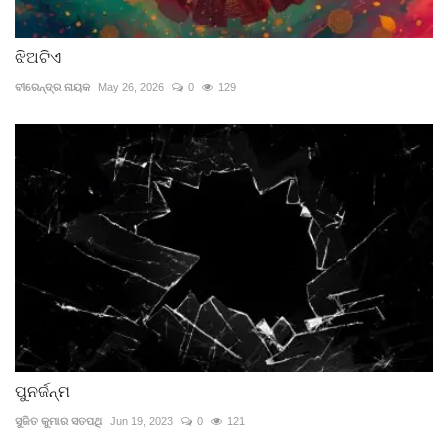
ଝିଅଟିଏ
ବୀରେନ୍ଦ୍ର ନାୟକ
May 26, 2026
0
129
ପୁନର୍ଜନ୍ମ
ସୁଜିତ କୁମାର ସତପଥି
Jun 19, 2023
0
121