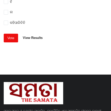
ହଁ
ନା
କହିପାରିବିନି
Vote
View Results
ସମତା ସମୟ ଓ ପୃଥିବୀର ସାମାଜିକ, ରାଜନୈତିକ ଏବଂ ସାଂସ୍କୃତିକ ଜୀବନର କାହାଣୀ