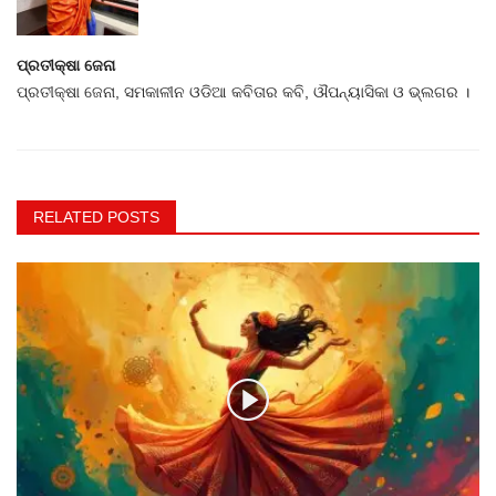
ପ୍ରତୀକ୍ଷା ଜେନା
ପ୍ରତୀକ୍ଷା ଜେନା, ସମକାଳୀନ ଓଡିଆ କବିତାର କବି, ଔପନ୍ୟାସିକା ଓ ଭ୍ଲଗର ।
RELATED POSTS