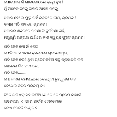
ଘୋଡାଶାଳ କି ଗାଇଗୋଠରେ ବାନ୍ଧି ହୁଏ !
ମୁଁ ଅନେକ ଦିନରୁ ବାହାରି ଆସିଛି ମନରୁ।
ସକାଳ ହେଲେ ଫୁଟୁ ନାହିଁ ରକ୍ତଗୋଲାପ, ଭ୍ରମର !
ବାସ୍ନା ଏଠି ବାସନ୍ଦ, ଭ୍ରମର !
ସକାଳର ଖବରରେ ଘଟଣା କି ଦୁର୍ଘଟଣା ନାହିଁ,
ମରୁଭୂମି ରଙ୍ଗର ଆଖିରେ କ'ଣ ସ୍ୱପ୍ନ ଫୁଟେ ଭ୍ରମର !
ଯଦି କେହି ମୋ ନାଁ ନେଇ
ଫେରିଆସେ ଏଥର ବସନ୍ତରେ ଭୁବନେଶ୍ୱର,
ଯଦି କେହି ଲେଖିଥିବା ପ୍ରେମକବିତା ସବୁ ପ୍ରଜାପତି ଭଳି
ଖେଳେଇ ଦିଏ ପବନରେ,
ଯଦି କେହି........
ମୋ କାନର କଳାଜାଇରେ ଦେଇଥିବା ଚୁମ୍ୱନର ଦାଗ
ଦେଖେଇ କବିର ପରିଚୟ ଦିଏ..
ଦିନେ ଯଦି ଝଡ଼ ସହ ଉଡିଆସେ ଗୋଟେ ପ୍ରେମ କାହାଣୀ
ଖବରଦାର୍, ଏ ସହର ପାଉଁଶ ହେଲାବେଳେ
ଦୋଷ ଦେବନି ବନ୍ଧୁଗଣ ।