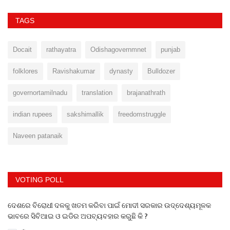
TAGS
Docait
rathayatra
Odishagovernmnet
punjab
folklores
Ravishakumar
dynasty
Bulldozer
governortamilnadu
translation
brajanathrath
indian rupees
sakshimallik
freedomstruggle
Naveen patanaik
VOTING POLL
ଦେଶରେ ବିରୋଧୀ ଦଳକୁ ଖତମ କରିବା ପାଇଁ ମୋଦୀ ସରକାର ଉଦ୍ଦେଶ୍ୟମୂଳକ
ଭାବରେ ସିବିଆଇ ଓ ଇଡିର ଅପବ୍ୟବହାର କରୁଛି କି ?