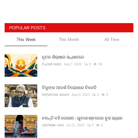
POPULAR POSTS
This Week
This Month
All Time
ନୂତନ ଶିକ୍ଷାର ସନ୍ଧାନରେ
ଚିନ୍ମୟୀ ପଣ୍ଡା
Aug 7, 2026
0
38
ବିଜୁଙ୍କ ଆଦର୍ଶ ବିରୋଧରେ ବିଜେଡି
ରଙ୍ଗାଚରଣ ପ୍ରଧାନ
Aug 9, 2023
0
6
ଚଳନ୍ତି ବହି ଦୋକାନ : ଭୁବନେଶ୍ବରରେ ବୁକ ଭ୍ୟାନ
ପ୍ରତୀକ୍ଷା ଜେନା
Jul 21, 2026
0
6