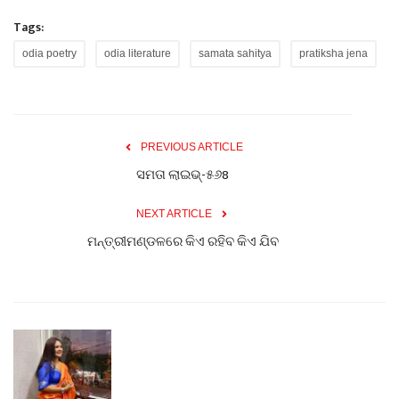
Tags:
odia poetry
odia literature
samata sahitya
pratiksha jena
PREVIOUS ARTICLE
ସମତା ଲାଇଭ୍-୫୬8
NEXT ARTICLE
ମନ୍ତ୍ରୀମଣ୍ଡଳରେ କିଏ ରହିବ କିଏ ଯିବ