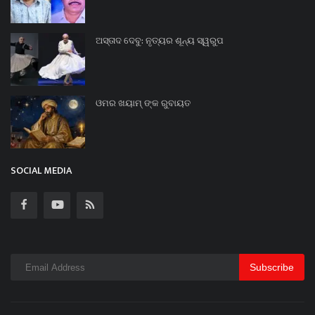
ଅସ୍ତାଦ ଦେବୁ: ନୃତ୍ୟର ଶୂନ୍ୟ ସ୍ୱରୁପ
ଓମର ଖୟାମ୍ ଙ୍କ ରୁବାୟତ
SOCIAL MEDIA
Subscribe