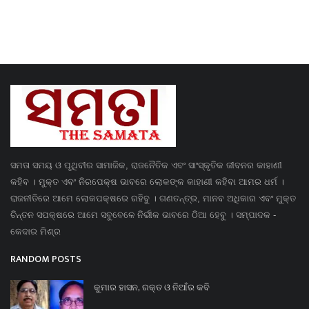
ସମତା ସମୟ ଓ ପୃଥିବୀର ସାମାଜିକ, ରାଜନୈତିକ ଏବଂ ସାଂସ୍କୃତିକ ଜୀବନର କାହାଣୀ
କହିବ । ମୁକ୍ତ ଏବଂ ନିରପେକ୍ଷ ଭାବରେ ଲୋକଙ୍କ କାହାଣୀ କହିବା ଆମର ଧର୍ମ ।
ରାଜନୀତିରେ ଆମେ ଲୋକପକ୍ଷରେ ରହିବୁ । ଗଣତନ୍ତ୍ର, ମାନବ ଅଧିକାର ଏବଂ ମୁକ୍ତ
ଚିନ୍ତନ ସପକ୍ଷରେ ଆମେ ସବୁବେଳେ ନିର୍ଭୀକ ଭାବରେ ଠିଆ ହେବୁ । ସମ୍ପାଦକ -
କେଦାର ମିଶ୍ର
RANDOM POSTS
କୁମାର ହାସନ, ରକ୍ତ ଓ ନିଆଁର କବି