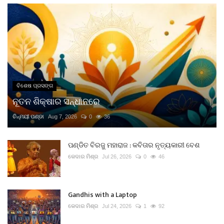
ବିଶେଷ ପ୍ରସଙ୍ଗ
ନୂତନ ଶିକ୍ଷାର ସନ୍ଧାନରେ
ଚିନ୍ମୟୀ ପଣ୍ଡା
Aug 7, 2026
0
36
ପଣ୍ଡିତ ବିରଜୁ ମହାରାଜ : କବିତାର ନୃତ୍ୟକାରୀ ବେଶ
କେଦାର ମିଶ୍ର
Jul 26, 2026
0
46
Gandhis with a Laptop
କେଦାର ମିଶ୍ର
Jul 24, 2026
1
92