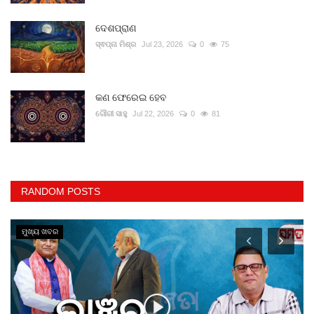
ଦେଶପ୍ରାଣ
ସ୍ଵପ୍ନା ମିଶ୍ର
Jul 23, 2026
0
75
କଣ ଫେରେଇ ହେବ
ଗୌରୀ ସାହୁ
Jul 22, 2026
0
81
RANDOM POSTS
ମୁଖ୍ୟ ଖବର