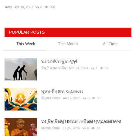
ସମତା
Apr 10, 2023
0
206
Gallery
ଆଜିର ଖବର
POPULAR POSTS
This Week
This Month
All Time
ସାହିତ୍ୟ
ସଂସ୍କୃତି
ରାଜଧାନୀରେ ବୁଢା-ବୁଢ଼ୀ
ବିଭୂତି ଭୂଷଣ ବାରିକ୍
Mar 24, 2024
1
37
ସିନେମା
ନୂତନ ଶିକ୍ଷାର ସନ୍ଧାନରେ
ଭିଡିଓ
ଚିନ୍ମୟୀ ପଣ୍ଡା
Aug 7, 2026
0
36
ପଣ୍ଡିତ ବିରଜୁ ମହାରାଜ : କବିତାର ନୃତ୍ୟକାରୀ ବେଶ
କେଦାର ମିଶ୍ର
Jul 26, 2026
0
13