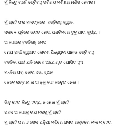
ମୁଁ କିନ୍ତୁ ଚାହେଁ ବଞ୍ଚିରହୁ ପରିଚୟ ମଣିଷର ମଣିଷ ହେବାର।
ମୁଁ ଚାହେଁ ଫଳ ମାନଙ୍କରେ ବଞ୍ଚିରହୁ ସ୍ୱାଦ,
ସକାଳେ ପୂର୍ବରେ ଉଦୟ ହୋଇ ପଶ୍ଚିମରେ ଡୁବୁ ଥାଉ ସୂର୍ଯ୍ୟ ।
ଆକାଶରେ ବଞ୍ଚିରହୁ ମେଘ
ମେଘ ପାଇଁ ସ୍ୱାଗତ ତୋରଣ ପିନ୍ଧିଥିବା ପାହାଡ଼ ବଞ୍ଚି ରହୁ
ବଞ୍ଚିବା ପାଇଁ ଯଦି କେବେ ଅଯୋଗ୍ୟ ଘୋଷିତ ହୁଏ
ମନ୍ଦିର ଘର୍,ବଜାର,ସଭା ସ୍ଥଳ
ତେବେ ଜଙ୍ଗଲ ତା ଆଡ଼କୁ ବାଟ କଢ଼େଇ ନେଉ ।
ଭିଡ଼ ହେଉ କିନ୍ତୁ ହତ୍ୟା ନ ହେଉ ମୁଁ ଚାହେଁ
ପବନ ଆକାଶକୁ ଭୟ ନକରୁ ମୁଁ ଚାହେଁ
ମୁ ଚାହେଁ ଘର ଓ ଖେଳ ପଡ଼ିଆ ମଝିରେ ରାସ୍ତା ରକ୍ତରେ ଲାଲ ନ ହେଉ