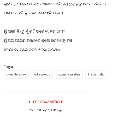
ଗୁଳି ସବୁ ଚଢ଼େଇ ମାନଙ୍କ ଖାଇବା ପାଇଁ ଲାଲ୍ ଟୁକୁ ଟୁକୁଫଳ ପାଲଟି ଯାଉ
ଘର ନଭାଙ୍ଗି ବୁଲଡୋଜର ଫେରି ଯାଉ ।
ମୁଁ ଚାହେଁ,କିନ୍ତୁ ମୁଁ ଚାହିଁ ବାରେ ବା କଣ ଥାଏ?
ମୁଁ ପରା ପ୍ରେମ ବିଷୟରେ କବିତା ଲେଖିବାକୁ ବସି
ହତ୍ୟା ବିଷୟରେ କବିତା ଲେଖି ସାରିଥାଏ।
Tags:
odia literature
odia poetry
swapna mishra
the samata
PREVIOUS ARTICLE
ଅସରପା ହେବା, ଆସନ୍ତୁ