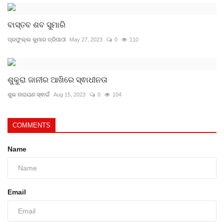
ବାସ୍ତବ ଶବ ସୁମାରି
ପ୍ରଫୁଲ୍ଲ କୁମାର ତ୍ରିପାଠୀ
May 27, 2023
0
110
ଶୁକୁରା ଜାନୀର ଆଖିରେ ସ୍ଵାଧୀନତା
ଶୁଭ ନାରାୟଣ ସ୍ଵାଇଁ
Aug 15, 2023
0
104
COMMENTS
Name
Email