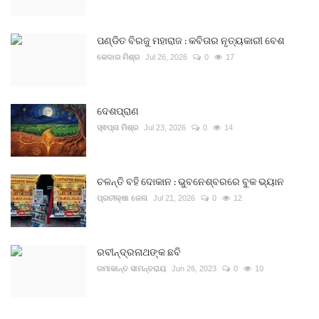
ପଣ୍ଡିତ ବିରଜୁ ମହାରାଜ : କବିତାର ନୃତ୍ୟକାରୀ ବେଶ
କେଦାର ମିଶ୍ର
Jul 26, 2026
0
17
ଦେଶପ୍ରାଣ
ସ୍ଵପ୍ନା ମିଶ୍ର
Jul 23, 2026
0
14
ଚଳନ୍ତି ବହି ଦୋକାନ : ଭୁବନେଶ୍ବରରେ ବୁକ ଭ୍ୟାନ
ପ୍ରତୀକ୍ଷା ଜେନା
Jul 21, 2026
0
12
ରବୀନ୍ଦ୍ରନାଥଙ୍କ ଛବି
ରମାକାନ୍ତ ସାମନ୍ତରାୟ
Jun 26, 2023
0
10