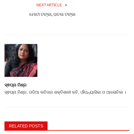
NEXT ARTICLE
ମୋଟା ଟଙ୍କା, ପତଳା ଟଙ୍କା
ସ୍ଵପ୍ନା ମିଶ୍ର
ସ୍ଵପ୍ନା ମିଶ୍ର, ଓଡିଆ କବିତାର ଶକ୍ତିଶାଳୀ କବି, ଔପନ୍ୟାସିକା ଓ ଆଲୋଚିକା ।
RELATED POSTS