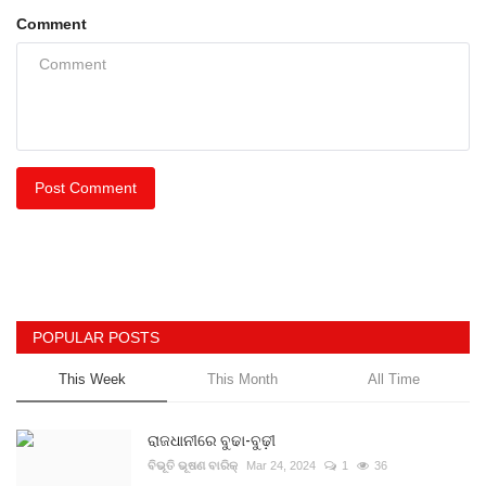
Comment
Post Comment
POPULAR POSTS
This Week
This Month
All Time
ରାଜଧାନୀରେ ବୁଢା-ବୁଢ଼ୀ
ବିଭୂତି ଭୂଷଣ ବାରିକ୍
Mar 24, 2024
1
36