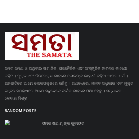
ସମତା ସମୟ ଓ ପୃଥିବୀର ସାମାଜିକ, ରାଜନୈତିକ ଏବଂ ସାଂସ୍କୃତିକ ଜୀବନର କାହାଣୀ
କହିବ । ମୁକ୍ତ ଏବଂ ନିରପେକ୍ଷ ଭାବରେ ଲୋକଙ୍କ କାହାଣୀ କହିବା ଆମର ଧର୍ମ ।
ରାଜନୀତିରେ ଆମେ ଲୋକପକ୍ଷରେ ରହିବୁ । ଗଣତନ୍ତ୍ର, ମାନବ ଅଧିକାର ଏବଂ ମୁକ୍ତ
ଚିନ୍ତନ ସପକ୍ଷରେ ଆମେ ସବୁବେଳେ ନିର୍ଭୀକ ଭାବରେ ଠିଆ ହେବୁ । ସମ୍ପାଦକ -
କେଦାର ମିଶ୍ର
RANDOM POSTS
ଓମର ଖୟାମ୍ ଙ୍କ ରୁବାୟତ