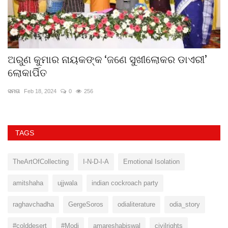
ଅରୁଣ କୁମାର ନାୟକଙ୍କ ‘ଜଣେ ସୁଖୀଲୋକର ଡାଏରୀ’
ସ
ଲୋକାର୍ପିତ
ସମ
ସମତା
Feb 18, 2024
0
256
TAGS
TheArtOfCollecting
I-N-D-I-A
Emotional Isolation
amitshaha
ujjwala
indian cockroach party
raghavchadha
GergeSoros
odialiterature
odia_story
#colddesert
#Modi
amareshabiswal
civilrights