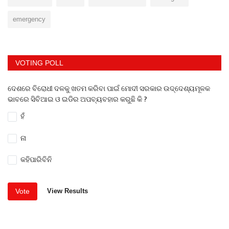
emergency
VOTING POLL
ଦେଶରେ ବିରୋଧୀ ଦଳକୁ ଖତମ କରିବା ପାଇଁ ମୋଦୀ ସରକାର ଉଦ୍ଦେଶ୍ୟମୂଳକ
ଭାବରେ ସିବିଆଇ ଓ ଇଡିର ଅପବ୍ୟବହାର କରୁଛି କି ?
ହଁ
ନା
କହିପାରିବିନି
Vote
View Results