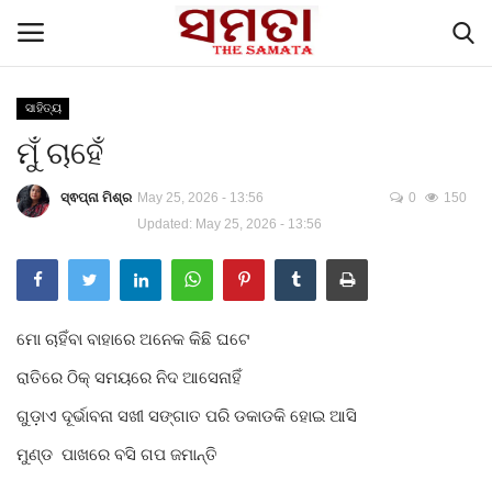
ସାହିତ୍ୟ
ମୁଁ ଚାହେଁ
Home
ସ୍ଵପ୍ନା ମିଶ୍ର
May 25, 2026 - 13:56
0
150
Contacts
Updated: May 25, 2026 - 13:56
English Articles
ପଜିଟିଭ୍ ଷ୍ଟୋରୀ
ମୋ ଚାହିଁବା ବାହାରେ ଅନେକ କିଛି ଘଟେ
ବିଶେଷ ପ୍ରସଙ୍ଗ
ରାତିରେ ଠିକ୍ ସମୟରେ ନିଦ ଆସେନାହିଁ
ଗୁଡ଼ାଏ ଦୂର୍ଭାବନା ସଖୀ ସଙ୍ଗାତ ପରି ଡକାଡକି ହୋଇ ଆସି
The Samata, Voice of the people
ମୁଣ୍ଡ ପାଖରେ ବସି ଗପ ଜମାନ୍ତି
ମୁଖ୍ୟ ଖବର