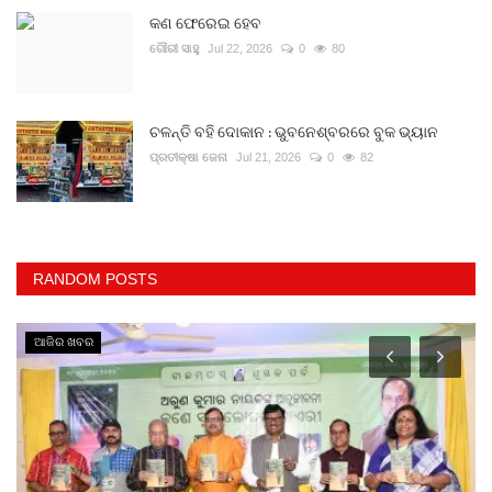
କଣ ଫେରେଇ ହେବ
ଗୌରୀ ସାହୁ
Jul 22, 2026
0
80
ଚଳନ୍ତି ବହି ଦୋକାନ : ଭୁବନେଶ୍ବରରେ ବୁକ ଭ୍ୟାନ
ପ୍ରତୀକ୍ଷା ଜେନା
Jul 21, 2026
0
82
RANDOM POSTS
ଆଜିର ଖବର