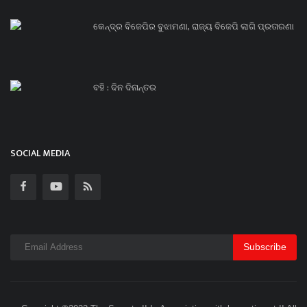
କେନ୍ଦ୍ର ବିଜେପିର ବୁଝାମଣା, ରାଜ୍ୟ ବିଜେପି ଲାଗି ପ୍ରତାରଣା
ବହି : ଦିନ ଦିନାନ୍ତର
SOCIAL MEDIA
Subscribe