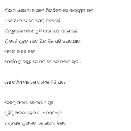
ଗାଁର ଅନ୍ଧାର ଆକାଶରେ ପିଲାଦିନର ସେ ଉଜ୍ଜ୍ୱଳ ତାରା
Gallery
ଏବେ ଆଉ ସେତେ ତୋରା ଦିଶେନାହିଁ
ଆଜିର ଖବର
ଗାଁ ମୁଣ୍ଡର ମଶାଣିକୁ ବି ଆଉ ଭୟ ଲାଗେ ନାହିଁ
ମୁଁ ଚାହେଁ ମୃତ୍ୟୁ ମତେ ପିଲା ଦିନ ପରି ଡରାଉଥାଉ
ସାହିତ୍ୟ
ହେଲେ ଜୀବନ କହେ
ସଂସ୍କୃତି
ଯେଉଁଠି ତୁ ରହୁଛୁ ସେ ପରା ଗୋଟେ ମଶାଣି ଭୂଇଁ।
ସିନେମା
ମୋ ଚାହିଁବା ବାହାରେ ଅନେକ କିଛି ଘଟେ ।
ଭିଡିଓ
ଦେହରୁ ଅଲଗା ହୋଇଯାଏ ମୁହଁ
ମୁହଁରୁ ଅଲଗା ହେଇ ଯାଏ ମସ୍ତିଷ୍କ
ମସ୍ତିଷ୍କ ରୁ ଅଲଗା ହୋଇଯାଏ ବିଚାର