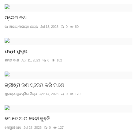
ପ୍ରେମ କଥା
ଡ: ଅଭୟ ନାରାୟଣ ନାୟକ
Jul 13, 2023
0
80
ପଦ୍ମ ପୁରୁଷ
ମମତା ଦାଶ
Apr 11, 2023
0
182
ଗ୍ରୀଷ୍ମ କଣ ପ୍ରେମ କରି ଜାଣେ
ଶୁଭଶ୍ରୀ ଶୁଭସ୍ମିତା ମିଶ୍ର
Apr 14, 2023
0
170
ମୋତେ ଆଉ ଦେବୀ କୁହନି
ମୌସୁମୀ ଦାସ
Jul 28, 2023
0
127