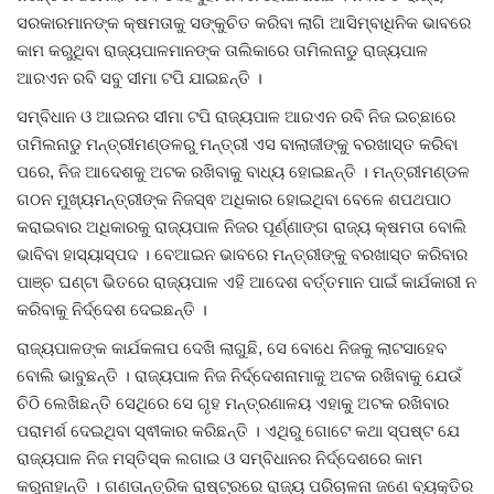
ସରକାରମାନଙ୍କ କ୍ଷମତାକୁ ସଙ୍କୁଚିତ କରିବା ଲାଗି ଆସିମ୍ବାଧିନିକ ଭାବରେ
କାମ କରୁଥିବା ରାଜ୍ୟପାଳମାନଙ୍କ ତାଲିକାରେ ତାମିଲନାଡୁ ରାଜ୍ୟପାଳ
ଆରଏନ ରବି ସବୁ ସୀମା ଟପି ଯାଇଛନ୍ତି ।
ସମ୍ବିଧାନ ଓ ଆଇନର ସୀମା ଟପି ରାଜ୍ୟପାଳ ଆରଏନ ରବି ନିଜ ଇଚ୍ଛାରେ
ତାମିଲନାଡୁ ମନ୍ତ୍ରୀମଣ୍ଡଳରୁ ମନ୍ତ୍ରୀ ଏସ ବାଲାଜୀଙ୍କୁ ବରଖାସ୍ତ କରିବା
ପରେ,
ନିଜ ଆଦେଶକୁ ଅଟକ ରଖିବାକୁ ବାଧ୍ୟ ହୋଇଛନ୍ତି
। ମନ୍ତ୍ରୀମଣ୍ଡଳ
ଗଠନ ମୁଖ୍ୟମନ୍ତ୍ରୀଙ୍କ ନିଜସ୍ଵ ଅଧିକାର ହୋଇଥିବା ବେଳେ ଶପଥପାଠ
କରାଇବାର ଅଧିକାରକୁ ରାଜ୍ୟପାଳ ନିଜର ପୂର୍ଣ୍ଣାଙ୍ଗ ରାଜ୍ୟ କ୍ଷମତା ବୋଲି
ଭାବିବା ହାସ୍ୟାସ୍ପଦ । ବେଆଇନ ଭାବରେ ମନ୍ତ୍ରୀଙ୍କୁ ବରଖାସ୍ତ କରିବାର
ପାଞ୍ଚ ଘଣ୍ଟା ଭିତରେ ରାଜ୍ୟପାଳ ଏହି ଆଦେଶ ବର୍ତ୍ତମାନ ପାଇଁ କାର୍ଯକାରୀ ନ
କରିବାକୁ ନିର୍ଦ୍ଦେଶ ଦେଇଛନ୍ତି ।
ରାଜ୍ୟପାଳଙ୍କ କାର୍ଯକଳାପ ଦେଖି ଲାଗୁଛି,
ସେ ବୋଧେ ନିଜକୁ ଲାଟସାହେବ
ବୋଲି ଭାବୁଛନ୍ତି । ରାଜ୍ୟପାଳ ନିଜ ନିର୍ଦ୍ଦେଶନାମାକୁ ଅଟକ ରଖିବାକୁ ଯେଉଁ
ଚିଠି ଲେଖିଛନ୍ତି ସେଥିରେ ସେ ଗୃହ ମନ୍ତ୍ରଣାଳୟ ଏହାକୁ ଅଟକ ରଖିବାର
ପରାମର୍ଶ ଦେଇଥିବା ସ୍ଵୀକାର କରିଛନ୍ତି
। ଏଥିରୁ ଗୋଟେ କଥା ସ୍ପଷ୍ଟ ଯେ
ରାଜ୍ୟପାଳ ନିଜ ମସ୍ତିସ୍କ ଲଗାଇ ଓ ସମ୍ବିଧାନର ନିର୍ଦ୍ଦେଶରେ କାମ
କରୁନାହାନ୍ତି । ଗଣତାନ୍ତ୍ରିକ ରାଷ୍ଟ୍ରରେ ରାଜ୍ୟ ପରିଚାଳନା ଜଣେ ବ୍ୟକ୍ତିର