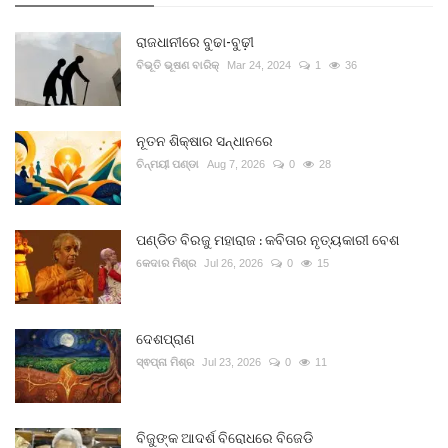
ରାଜଧାନୀରେ ବୁଢା-ବୁଢ଼ୀ
ବିଭୂତି ଭୂଷଣ ବାରିକ୍
Mar 24, 2024
1
36
ନୂତନ ଶିକ୍ଷାର ସନ୍ଧାନରେ
ଚିନ୍ମୟୀ ପଣ୍ଡା
Aug 7, 2026
0
28
ପଣ୍ଡିତ ବିରଜୁ ମହାରାଜ : କବିତାର ନୃତ୍ୟକାରୀ ବେଶ
କେଦାର ମିଶ୍ର
Jul 26, 2026
0
15
ଦେଶପ୍ରାଣ
ସ୍ଵପ୍ନା ମିଶ୍ର
Jul 23, 2026
0
11
ବିଜୁଙ୍କ ଆଦର୍ଶ ବିରୋଧରେ ବିଜେଡି