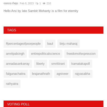
କେଦାର ମିଶ୍ର
Feb 8, 2023
1
210
ସ୍ଵ
Hello Arsi by late Sambit Mohanty is a film for eternity
TAGS
#percentageofpoorpeople
baul
birju maharaj
amritpalsingh
entirepoliticalscience
freedomofexpression
annadasankarray
liberty
smritiirani
karnatakapoll
falgunachaitra
brajanathrath
agniveer
rajyasabha
rathyatra
VOTING POLL