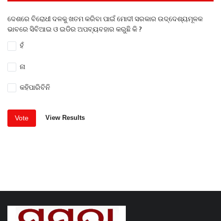
ଦେଶରେ ବିରୋଧୀ ଦଳକୁ ଖତମ କରିବା ପାଇଁ ମୋଦୀ ସରକାର ଉଦ୍ଦେଶ୍ୟମୂଳକ
ଭାବରେ ସିବିଆଇ ଓ ଇଡିର ଅପବ୍ୟବହାର କରୁଛି କି ?
ହଁ
ନା
କହିପାରିବିନି
Vote
View Results