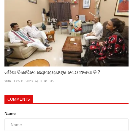
ଓଡିଶା ବିଜେପିରେ ଜୟନାରାୟଣଙ୍କ ଗୋଠ ଅଲଗା କି ?
ସମତା
Feb 11, 2023
0
315
COMMENTS
Name