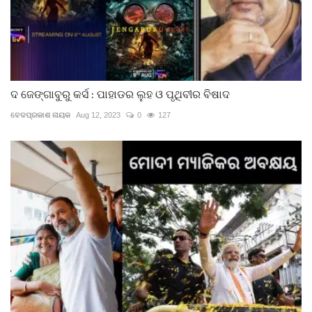
ଦ ଜେଙ୍ଗାବୁରୁ କର୍ସ : ପାହାଡର ଲୁହ ଓ ପୃଥିବୀର ବିଷାଦ
ବେଦପ୍ରକାଶ ନାୟକ
Aug 12, 2023
0
127