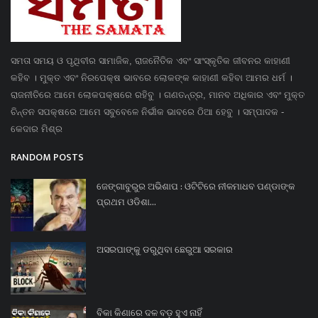
ସମତା ସମୟ ଓ ପୃଥିବୀର ସାମାଜିକ, ରାଜନୈତିକ ଏବଂ ସାଂସ୍କୃତିକ ଜୀବନର କାହାଣୀ
କହିବ । ମୁକ୍ତ ଏବଂ ନିରପେକ୍ଷ ଭାବରେ ଲୋକଙ୍କ କାହାଣୀ କହିବା ଆମର ଧର୍ମ ।
ରାଜନୀତିରେ ଆମେ ଲୋକପକ୍ଷରେ ରହିବୁ । ଗଣତନ୍ତ୍ର, ମାନବ ଅଧିକାର ଏବଂ ମୁକ୍ତ
ଚିନ୍ତନ ସପକ୍ଷରେ ଆମେ ସବୁବେଳେ ନିର୍ଭୀକ ଭାବରେ ଠିଆ ହେବୁ । ସମ୍ପାଦକ -
କେଦାର ମିଶ୍ର
RANDOM POSTS
ଜେଙ୍ଗାବୁରୁର ଅଭିଶାପ : ଓଟିଟିରେ ନୀଳମାଧବ ପଣ୍ଡାଙ୍କ
ପ୍ରଥମ ଓଡିଶା...
ଅସରପାଙ୍କୁ ଡରୁଥିବା ଛେରୁଆ ସରକାର
ବିକା କିଣାରେ ଦଳ ବଡ଼ ହୁଏ ନାହିଁ