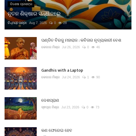
ବିଶେଷ ପ୍ରସଙ୍ଗ
ନୂତନ ଶିକ୍ଷାର ସନ୍ଧାନରେ
ଚିନ୍ମୟୀ ପଣ୍ଡା
Aug 7, 2026
0
28
ପଣ୍ଡିତ ବିରଜୁ ମହାରାଜ : କବିତାର ନୃତ୍ୟକାରୀ ବେଶ
କେଦାର ମିଶ୍ର
Jul 26, 2026
0
46
Gandhis with a Laptop
କେଦାର ମିଶ୍ର
Jul 24, 2026
1
90
ଦେଶପ୍ରାଣ
ସ୍ଵପ୍ନା ମିଶ୍ର
Jul 23, 2026
0
73
କଣ ଫେରେଇ ହେବ