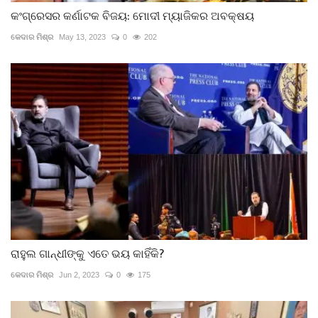
କଂଗ୍ରେସର କର୍ଣାଟକ ବିଜୟ: ମୋଦୀ ମ୍ୟାଜିକର ଅବକ୍ଷୟ
କେଦାର ମିଶ୍ର
May 13, 2023
0
202
ରାହୁଲ ଗାନ୍ଧୀଙ୍କୁ ଏତେ ଭୟ କାହିଁକି?
କେଦାର ମିଶ୍ର
Jun 2, 2023
0
175