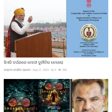
ସିଏଜି ଦର୍ପଣରେ ମୋଦୀ ଦୁର୍ନୀତିର ଚେହେରା
ଡାକ୍ତର ଇପ୍‌ସିତା ପ୍ରଧାନ
Aug 17, 2023
0
206