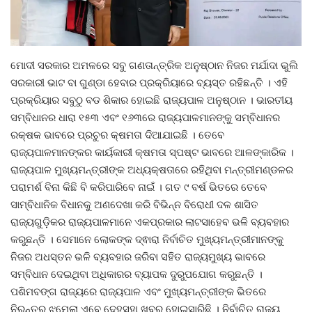
Gallery
ମୋଦୀ ସରକାର ଅମଳରେ ସବୁ ଗଣତାନ୍ତ୍ରିକ ଅନୁଷ୍ଠାନ ନିଜର ମର୍ଯାଦା ଭୁଲି
ଆଜିର ଖବର
ସରକାରୀ ଭାଟ ବା ଗୁଣ୍ଡା ହେବାର ପ୍ରକ୍ରିୟାରେ ବ୍ୟସ୍ତ ରହିଛନ୍ତି । ଏହି
ପ୍ରକ୍ରିୟାର ସବୁଠୁ ବଡ ଶିକାର ହୋଇଛି ରାଜ୍ୟପାଳ ଅନୁଷ୍ଠାନ । ଭାରତୀୟ
ସାହିତ୍ୟ
ସମ୍ବିଧାନର ଧାରା ୧୫୩ ଏବଂ ୧୬୩ରେ ରାଜ୍ୟପାଳମାନଙ୍କୁ ସମ୍ବିଧାନର
ରକ୍ଷକ ଭାବରେ ପ୍ରଚୁର କ୍ଷମତା ଦିଆଯାଇଛି । ତେବେ
ସଂସ୍କୃତି
ରାଜ୍ୟପାଳମାନଙ୍କର କାର୍ୟକାରୀ କ୍ଷମତା ସ୍ପଷ୍ଟ ଭାବରେ ଆଳଙ୍କାରିକ ।
ରାଜ୍ୟପାଳ ମୁଖ୍ୟମନ୍ତ୍ରୀଙ୍କ ଅଧ୍ୟକ୍ଷତାରେ ରହିଥିବା ମନ୍ତ୍ରୀମଣ୍ଡଳର
ସିନେମା
ପରାମର୍ଶ ବିନା କିଛି ବି କରିପାରିବେ ନାଇଁ । ଗତ ୯ ବର୍ଷ ଭିତରେ ତେବେ
ସାମ୍ବିଧାନିକ ବିଧାନକୁ ଅଣଦେଖା କରି ବିଭିନ୍ନ ବିରୋଧୀ ଦଳ ଶାସିତ
ଭିଡିଓ
ରାଜ୍ୟଗୁଡ଼ିକର ରାଜ୍ୟପାଳମାନେ ଏକପ୍ରକାର ଲାଟସାହେବ ଭଳି ବ୍ୟବହାର
କରୁଛନ୍ତି । ସେମାନେ ଲୋକଙ୍କ ଦ୍ଵାରା ନିର୍ବାଚିତ ମୁଖ୍ୟମନ୍ତ୍ରୀମାନଙ୍କୁ
ନିଜର ଅଧସ୍ତନ ଭଳି ବ୍ୟବହାର ଜରିବା ସହିତ ରାଜ୍ୟମୁଖ୍ୟ ଭାବରେ
ସମ୍ବିଧାନ ଦେଇଥିବା ଅଧିକାରର ବ୍ୟାପକ ଦୁରୁପଯୋଗ କରୁଛନ୍ତି ।
ପଶିମବଙ୍ଗ ରାଜ୍ୟରେ ରାଜ୍ୟପାଳ ଏବଂ ମୁଖ୍ୟମନ୍ତ୍ରୀଙ୍କ ଭିତରେ
ନିରନ୍ତର ଝମେଲା ଏବେ ଦେହସୁହା ଖବର ହୋଇସାରିଛି । ନିର୍ବାଚିତ ରାଜ୍ୟ