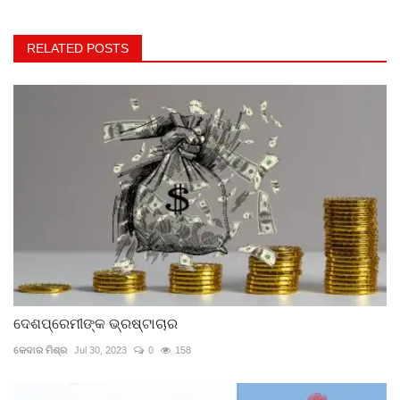
RELATED POSTS
ଦେଶପ୍ରେମୀଙ୍କ ଭ୍ରଷ୍ଟାଚାର
କେଦାର ମିଶ୍ର
Jul 30, 2023
0
158