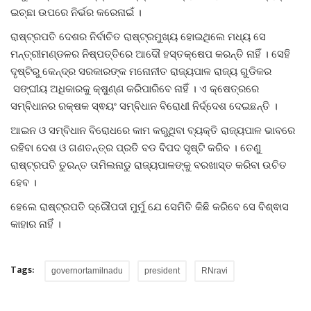
ଇଚ୍ଛା ଉପରେ ନିର୍ଭର କରେନାଇଁ ।
ରାଷ୍ଟ୍ରପତି ଦେଶର ନିର୍ବାଚିତ ରାଷ୍ଟ୍ରମୁଖ୍ୟ ହୋଇଥିଲେ ମଧ୍ୟ ସେ
ମନ୍ତ୍ରୀମଣ୍ଡଳର ନିଷ୍ପତ୍ତିରେ ଆଦୌ ହସ୍ତକ୍ଷେପ କରନ୍ତି ନାହିଁ । ସେହି
ଦୃଷ୍ଟିରୁ କେନ୍ଦ୍ର ସରକାରଙ୍କ ମନୋନୀତ ରାଜ୍ୟପାଳ ରାଜ୍ୟ ଗୁଡିକର
ସଙ୍ଘୀୟ ଅଧିକାରକୁ କ୍ଷୁଣ୍ଣ କରିପାରିବେ ନାହିଁ । ଏ କ୍ଷେତ୍ରରେ
ସମ୍ବିଧାନର ରକ୍ଷକ ସ୍ଵୟଂ ସମ୍ବିଧାନ ବିରୋଧୀ ନିର୍ଦ୍ଦେଶ ଦେଇଛନ୍ତି ।
ଆଇନ ଓ ସମ୍ବିଧାନ ବିରୋଧରେ କାମ କରୁଥିବା ବ୍ୟକ୍ତି ରାଜ୍ୟପାଳ ଭାବରେ
ରହିବା ଦେଶ ଓ ଗଣତନ୍ତ୍ର ପ୍ରତି ବଡ ବିପଦ ସୃଷ୍ଟି କରିବ । ତେଣୁ
ରାଷ୍ଟ୍ରପତି ତୁରନ୍ତ ତାମିଲନାଡୁ ରାଜ୍ୟପାଳଙ୍କୁ ବରଖାସ୍ତ କରିବା ଉଚିତ
ହେବ ।
ହେଲେ ରାଷ୍ଟ୍ରପତି ଦ୍ରୌପଦୀ ମୁର୍ମୁ ଯେ ସେମିତି କିଛି କରିବେ ସେ ବିଶ୍ଵାସ
କାହାର ନାହିଁ ।
Tags:
governortamilnadu
president
RNravi