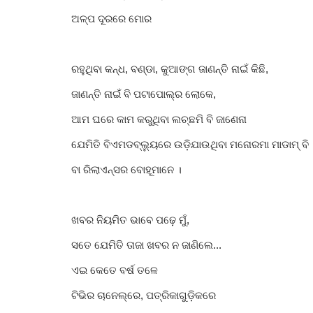
ଅଳ୍ପ ଦୂରରେ ମୋର
ମୁଖ୍ୟ ଖବର
ରହୁଥିବା କନ୍ଧ, ବଣ୍ଡା, କୁଆଙ୍ଗ ଜାଣନ୍ତି ନାଇଁ କିଛି,
ଜାଣନ୍ତି ନାଇଁ ବି ପଟାପୋଲ୍‌ର ଲୋକେ,
ଆମ ଘରେ କାମ କରୁଥିବା ଲଚ୍ଛମି ବି ଜାଣେନା
ଯେମିତି ବିଏମଡବ୍ଲ୍ୟୁରେ ଉଡ଼ିଯାଉଥିବା ମନୋରମା ମାଡାମ୍ ବି
ନାମକୁ ମାତ୍ର ଲଢେଇ, ହେଲେ ଅସଲରେ
ବା ରିଲାଏନ୍ସର ବୋହୂମାନେ ।
ବିଜେପି ଭାଇ ଭାଇ
କେଦାର ମିଶ୍ର
Aug 1, 2023
0
434
ଖବର ନିୟମିତ ଭାବେ ପଢ଼େ ମୁଁ,
ସତେ ଯେମିତି ତାଜା ଖବର ନ ଜାଣିଲେ...
ଏଇ କେତେ ବର୍ଷ ତଳେ
ଟିଭିର ଚାନେଲ୍‌ରେ, ପତ୍ରିକାଗୁଡ଼ିକରେ