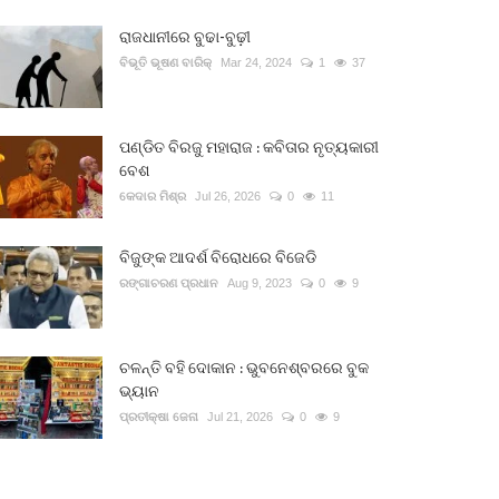
ରାଜଧାନୀରେ ବୁଢା-ବୁଢ଼ୀ
ବିଭୂତି ଭୂଷଣ ବାରିକ୍
Mar 24, 2024
1
37
ପଣ୍ଡିତ ବିରଜୁ ମହାରାଜ : କବିତାର ନୃତ୍ୟକାରୀ
ବେଶ
କେଦାର ମିଶ୍ର
Jul 26, 2026
0
11
ବିଜୁଙ୍କ ଆଦର୍ଶ ବିରୋଧରେ ବିଜେଡି
ରଙ୍ଗାଚରଣ ପ୍ରଧାନ
Aug 9, 2023
0
9
ଚଳନ୍ତି ବହି ଦୋକାନ : ଭୁବନେଶ୍ବରରେ ବୁକ
ଭ୍ୟାନ
ପ୍ରତୀକ୍ଷା ଜେନା
Jul 21, 2026
0
9