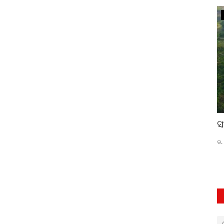
ସଂସ୍କୃତି
 ବିଜେଡି
ଜଣେ ପରମବ୍ରତା : କିଛି କଥା ଆଉ କିଛି
ସ
କଥାନ୍ତର
ଡ.
ଜ୍ୟୋତି ନନ୍ଦ
May 19, 2023
0
390