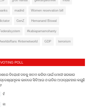
CJP
jyoti nanda
geetanjalishree
India
banks
madrid
Women reservation bill
dictator
GenZ
Hemanand Biswal
Federalsystem
#kabiaparnamohanty
#worldoffans #internetworld
GDP
terrorism
VOTING POLL
େଶରେ ବିରୋଧୀ ଦଳକୁ ଖତମ କରିବା ପାଇଁ ମୋଦୀ ସରକାର
ଦ୍ଦେଶ୍ୟମୂଳକ ଭାବରେ ସିବିଆଇ ଓ ଇଡିର ଅପବ୍ୟବହାର କରୁଛି
 ?
ହଁ
ନା