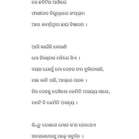
ସେ ଛବିଟିର ଆଖିରେ
ଫାଶୀବାଦ ବିରୁଦ୍ଧରେ ସଂଗ୍ରାମ
ଆଉ ଲମ୍ବିଥିବା ଛାଇ ବିଷାଦର ।
ଆଜି କାଇଁକି କେଜାଣି
ମୋ ନିଃଶ୍ବାସ ମଝିରେ ସିଏ ।
ବୟସ ଯୋଗୁଁ ମୋ ଦେହର ଚମ ଝୁଲିଗଲାଣି,
ମାଛ କାତି ପରି, ଆଜ୍‌ରେ ପରଳ ।
ନିଜ ଦେହକୁ ଦେଖ‌ିଲେ କେମିତି ଅସଭ୍ୟ ଲାଗେ,
ମନଟି ବି କେମିତି ଅସହ୍ୟ ।
କିନ୍ତୁ ଦେଶରେ ମୋର କ’ଣ ହେଉଥାଏ
ଖବରକାଗଜରୁ ପଢ଼େ ସବୁଦିନ ।