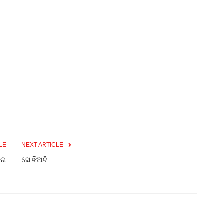
LE
NEXT ARTICLE
ାଗ
ସେ ଝିଅଟି