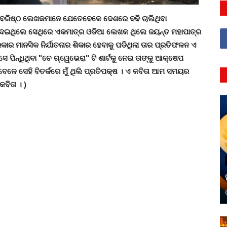
 ବରିଷ୍ଠ ଲେଖକମାନେ ଯେତେବେଳେ ଦେଶରେ ବଢି ଚାଲିଥିବା
ଇ ଦେଇଥିଲେ ସେଥିରେ ଏକମାତ୍ର ଓଡିଆ ଲେଖକ ଥିଲେ ଜୟନ୍ତ ମହାପାତ୍ର
କାର ମାନସିକ ନିର୍ଯାତନାର ଶିକାର ହେବାକୁ ପଡିଥିଲା ତାର ପ୍ରତିଫଳନ ଏ
 ପିନ୍ଧିଥିବା "ଚେ ଗ୍ୱେଭେରା" ଟି ଶାର୍ଟକୁ ନେଇ ତାଙ୍କୁ ଆକ୍ଷେପ
ଳେ ସେହି ବିତର୍କରେ ମୁଁ ଥିଲି ପ୍ରତିପକ୍ଷ । ଏ କବିତା ଆମ ସମୟର
କବିତା । )