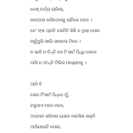
ବେଶ୍ ଚର୍ଚ୍ଚା ଚାଲିଲା,
ଲଙ୍ଗଳା କରିଦେବାକୁ ଚାହିଁଲେ ମତେ ।
ଚେ’
ଙ୍କ
ପ୍ରତି ସେମିତି କିଛି ନ ଥିଲା ମୋର
ଚାହୁଁଥୁଲି ଖାଲି ସମାନତା ଟିକେ ।
ନ ଭାବି ନ ଚିନ୍ତି ସେ ଟି ସାର୍ଟ ପିନ୍ଧି କେବେ
ଆସି ନ ଥା’ନ୍ତି ଟିଭିର ମାଧ୍ୟମକୁ ।
ଆଜି ବି
ସେଇ ଟି’ସାର୍ଟ ପିନ୍ଧେ ମୁଁ,
ହସୁଥାଏ ମନେ ମନେ,
ଅପମାନ ସହିବାର ଯୋଉ ମାନସିକ ଶକ୍ତି
ଆସିଯାଇଚି ମୋର,