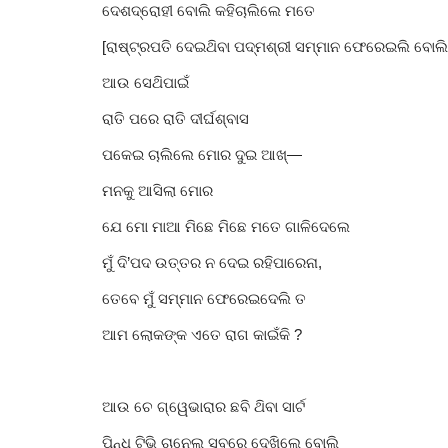
ଦେଶଦ୍ରୋହୀ ବୋଲି କହିଚାଲିଲେ ମତେ
[ରାଷ୍ଟ୍ରପତି ଦେଇଥ‌ିବା ପଦ୍ମଶ୍ରୀ ସମ୍ମାନ ଫେରେଇଲି ବୋଲି
ଆଉ ସେଥ‌ିପାଇଁ
ରାତି ପରେ ରାତି ଦୀର୍ଘଶ୍ବାସ
ପକେଇ ଚାଲିଲେ ମୋର ଦୁଇ ଆଖ୍—
ମନକୁ ଆସିଲା ମୋର
ଯେ ମୋ ମାଆ ମିଛେ ମିଛେ ମତେ ଗାଳିଦେଲେ
ମୁଁ ଦି’ପଦ ଉତ୍ତର ନ ଦେଇ ରହିପାରେନା,
ତେବେ ମୁଁ ସମ୍ମାନ ଫେରେଇଦେଲି ତ
ଆମ ଲୋକଙ୍କ ଏତେ ରାଗ କାଇଁକି ?
ଆଉ ଚେ ଗ୍ୱେଭାରାର ଛବି ଥ‌ିବା ସାର୍ଟ
ପିନ୍ଧି ଟିଭି ଚାନେଲ୍ ସବୁରେ ଦେଖିଲେ ବୋଲି