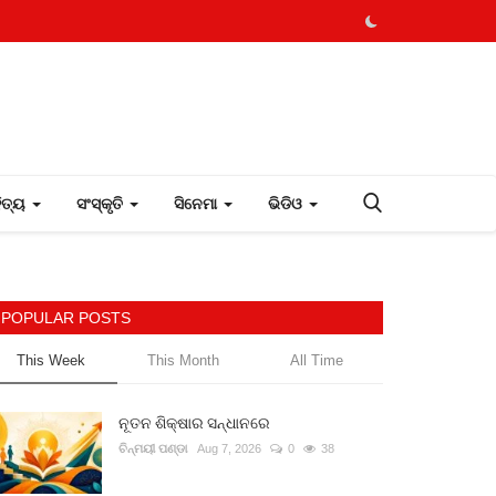
ହିତ୍ୟ
ସଂସ୍କୃତି
ସିନେମା
ଭିଡିଓ
POPULAR POSTS
This Week
This Month
All Time
ନୂତନ ଶିକ୍ଷାର ସନ୍ଧାନରେ
ଚିନ୍ମୟୀ ପଣ୍ଡା
Aug 7, 2026
0
38