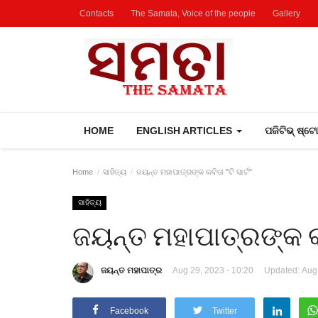
Contacts
The Samata, Voice of the people
Gallery
HOME
ENGLISH ARTICLES
ପଜିଟିଭ୍ ଷ୍ଟ
Home
ସାହିତ୍ୟ
ଜୟନ୍ତ ମହାପାତ୍ରଙ୍କ କବିତା "ଟି ସାର୍ଟ"
ସାହିତ୍ୟ
ଜୟନ୍ତ ମହାପାତ୍ରଙ୍କ କବି
ଜୟନ୍ତ ମହାପାତ୍ର
Aug 29, 2023 - 10:20
Updated: Aug 
Facebook
Twitter