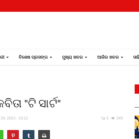
ୋରୀ
ବିଶେଷ ପ୍ରସଙ୍ଗ
ମୁଖ୍ୟ ଖବର
ଆଜିର ଖବର
ସା
ତା "ଟି ସାର୍ଟ"
29, 2023 - 10:21
0
349