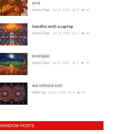
ବେଶ
କେଦାର ମିଶ୍ର
Jul 26, 2026
0
46
Gandhis with a Laptop
କେଦାର ମିଶ୍ର
Jul 24, 2026
1
92
ଦେଶପ୍ରାଣ
ସ୍ଵପ୍ନା ମିଶ୍ର
Jul 23, 2026
0
75
କଣ ଫେରେଇ ହେବ
ଗୌରୀ ସାହୁ
Jul 22, 2026
0
83
RANDOM POSTS