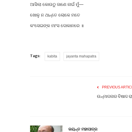
ଆସିଲା କୋଉଠୁ ଜାଣେ ନାଇଁ ମୁଁ—
ଖୋଳୁ ନ ଥାନ୍ତେ ଲୋକେ ମତେ
କଂସେଇଙ୍କ ମାଂସ ଦୋକାନରେ ॥
Tags:
kabita
jayanta mahapatra
PREVIOUS ARTIC
ଉନ୍ମାଦନାର ବିଷାଦ ର
ଜୟନ୍ତ ମହାପାତ୍ର