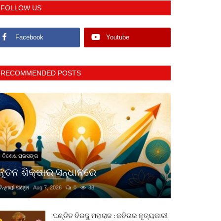
FOLLOW US
Facebook
Youtube
RECOMMENDED POSTS
ବିଶେଷ ପ୍ରସଙ୍ଗ
ନୂତନ ଶିକ୍ଷାର ସନ୍ଧାନରେ
ଚିନ୍ମୟୀ ପଣ୍ଡା
Aug 7, 2026
0
38
ପଣ୍ଡିତ ବିରଜୁ ମହାରାଜ : କବିତାର ନୃତ୍ୟକାରୀ