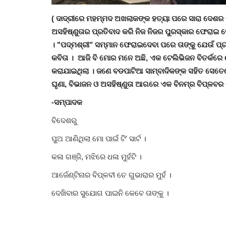
( ଦାଦ୍ରୀରେ ମହମ୍ମଦ ଅଖଲାକଙ୍କ ହତ୍ୟା ପରେ ସାରା ଦେଶର
ଅସହିଷ୍ଣୁତାର ପ୍ରତିବାଦ କରି ନିଜ ନିଜର ପୁରସ୍କାର ଫେରା
। "ପଦ୍ମଶ୍ରୀ" ସମ୍ମାନ ଫେରାଇଦେବା ପରେ ତାଙ୍କୁ ଯେଉଁ ପ୍ର
କବିତା । ଆଜି ବି ମୋର ମନେ ଅଛି, ଏକ ଟେଲିଭିଜନ ବିତର୍କରେ ସେ
କରାଯାଇଥିଲା । ଜଣେ ବଡପାଟିଆ ସାମ୍ବାଦିକଙ୍କ ସହିତ ସେତେବେ
ଘୃଣା, ବିଭାଜନ ଓ ଅସହିଷ୍ଣୁତା ଆଗରେ ଏକ ବିନମ୍ର ବିପ୍ଳବର 
-ସମ୍ପାଦକ
ବିଦେଶରୁ
ପୁଅ ଆଣିଥିଲା ମୋ ପାଇଁ ଟି' ସାର୍ଟ ।
କଳା ଗଞ୍ଜି, ମଝିରେ ଧଳା ମୁହଁଟି ।
ଆର୍ଜେଣ୍ଟିନାର ବିପ୍ଳବୀ ଚେ ଗୁଭାରାର ମୁହଁ ।
ଦେଖ‌ିବାର ସୁଯୋଗ ପାଇନି କେବେ ତାଙ୍କୁ ।