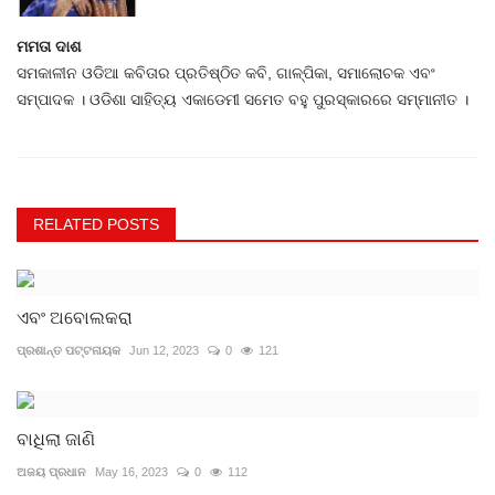
ମମତା ଦାଶ
ସମକାଳୀନ ଓଡିଆ କବିତାର ପ୍ରତିଷ୍ଠିତ କବି, ଗାଳ୍ପିକା, ସମାଲୋଚକ ଏବଂ
ସମ୍ପାଦକ । ଓଡିଶା ସାହିତ୍ୟ ଏକାଡେମୀ ସମେତ ବହୁ ପୁରସ୍କାରରେ ସମ୍ମାନୀତ ।
RELATED POSTS
ଏବଂ ଅବୋଲକରା
ପ୍ରଶାନ୍ତ ପଟ୍ଟନାୟକ
Jun 12, 2023
0
121
ବାଧିଲା ଜାଣି
ଅଜୟ ପ୍ରଧାନ
May 16, 2023
0
112