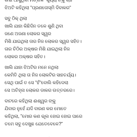
ଝିଅଟି କହିଥିଲା "ପ୍ରଣତୋସ୍ମି ଦିବାକର"
Gallery
ସବୁ ଠିକ୍ ଥିଲା
ଖାଲି ଯାହା କିଛିଦିନ ତଳେ ଶୁଣି ଥିବା
ଆଜିର ଖବର
ଜଣେ ଅଜଣା ଲୋକର ସ୍ୱର
ମିଶି ଯାଇଥିଲା ତାର ନିଜ ଲୋକର ସ୍ୱର ସହିତ।
ସାହିତ୍ୟ
ତାର ଚିଠିର ଅକ୍ଷର ମିଶି ଯାଇଥିଲା ନିଜ
ଲୋକର ଅକ୍ଷର ସହିତ।
ସଂସ୍କୃତି
ଖାଲି ଯାହା ଝିଅଟିର ମନେ ନଥିଲା
କେମିତି ଥିଲା ତା ନିଜ ଲୋକଟିର ସାହଚର୍ଯ୍ୟ।
ସିନେମା
ସେଥି ପାଇଁ ତ ସେ "ହଁ"ବୋଲି କହିଦେଲା
ସେ ଅଚିହ୍ନା ଲୋକର ଡାକର ଉତ୍ତରରେ।
ଭିଡିଓ
ବାଟରେ କହିଥିଲା ଈଶ୍ୱର ଙ୍କୁ
ଯିବାର ନୁହେଁ ଯଦି ବାରଣ କର ମୋତେ
କହିଥିଲା, "ମୋର କଣ ଭୂଲ ହୋଇ ହୋଇ ପାରେ
ତମେ ସବୁ ଦେଖୁଛ ଯେତେବେଳେ?"