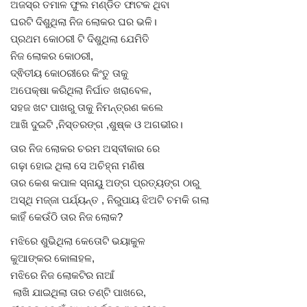
ଅଜସ୍ର ତମାଳ ଫୁଲ ମଣ୍ଡିତ ଫାଟକ ଥିବା
ଘରଟି ଦିଶୁଥିଲା ନିଜ ଲୋକର ଘର ଭଳି।
ପ୍ରଥମ କୋଠରୀ ଟି ଦିଶୁଥିଲା ଯେମିତି
ନିଜ ଲୋକର କୋଠରୀ,
ଦ୍ଵିତୀୟ କୋଠରୀରେ କିଂତୁ ତାକୁ
ଅପେକ୍ଷା କରିଥିଲା ନିର୍ଘାତ ଖରାବେଳ,
ସହଜ ଖଟ ପାଖରୁ ତାକୁ ନିମନ୍ତ୍ରଣ କଲେ
ଆଖି ଦୁଇଟି ,ନିସ୍ତରଙ୍ଗ ,ଶୁଷ୍କ ଓ ଅଗଭୀର।
ତାର ନିଜ ଲୋକର ଚରମ ଅସ୍ବୀକାର ରେ
ଗଢ଼ା ହୋଇ ଥିଲା ସେ ଅଚିହ୍ନା ମଣିଷ
ତାର କେଶ କପାଳ ସ୍ନାୟୁ ଅଙ୍ଗ ପ୍ରତ୍ୟଙ୍ଗ ଠାରୁ
ଅସ୍ଥି ମଜ୍ଜା ପର୍ଯ୍ୟନ୍ତ , ନିରୁପାୟ ଝିଅଟି ଚମକି ଗଲା
କାହିଁ କେଉଁଠି ତାର ନିଜ ଲୋକ?
ମଝିରେ ଶୁଭିଥିଲା କେତୋଟି ଭୟାକୁଳ
କୁଆଙ୍କର କୋଳାହଳ,
ମଝିରେ ନିଜ ଲୋକଟିର ନାଆଁ
ଲାଖି ଯାଇଥିଲା ତାର ତଣ୍ଟି ପାଖରେ,