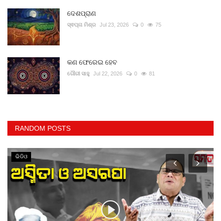
ଦେଶପ୍ରାଣ
ସ୍ଵପ୍ନା ମିଶ୍ର
Jul 23, 2026
0
75
କଣ ଫେରେଇ ହେବ
ଗୌରୀ ସାହୁ
Jul 22, 2026
0
81
RANDOM POSTS
ଭିଡିଓ