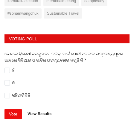
karnatakaelection
memorialmeeting
dataprivacy
#sonamwangchuk
Sustainable Travel
VOTING POLL
ଦେଶରେ ବିରୋଧୀ ଦଳକୁ ଖତମ କରିବା ପାଇଁ ମୋଦୀ ସରକାର ଉଦ୍ଦେଶ୍ୟମୂଳକ
ଭାବରେ ସିବିଆଇ ଓ ଇଡିର ଅପବ୍ୟବହାର କରୁଛି କି ?
ହଁ
ନା
କହିପାରିବିନି
Vote
View Results