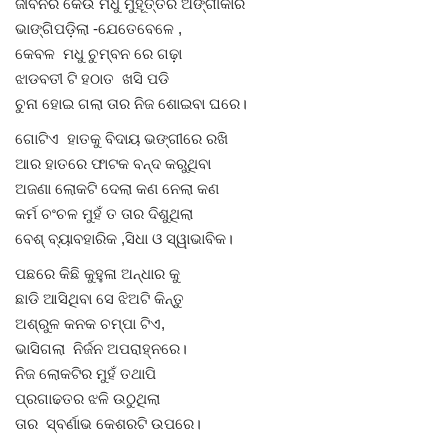
ଜୀବନର କେଉଁ ମଧୁ ମୁହୂର୍ତ୍ତର ଅଙ୍ଗୀକାର
ଭାଙ୍ଗିପଡ଼ିଲା -ଯେତେବେଳେ ,
କେବଳ ମଧୁ ଚୁମ୍ବନ ରେ ଗଢ଼ା
ଝାଡବତୀ ଟି ହଠାତ ଖସି ପଡି
ଚୁନା ହୋଇ ଗଲା ତାର ନିଜ ଶୋଇବା ଘରେ।
ଗୋଟିଏ ହାତକୁ ବିଦାୟ ଭଙ୍ଗୀରେ ରଖି
ଆର ହାତରେ ଫାଟକ ବନ୍ଦ କରୁଥିବା
ଅଜଣା ଲୋକଟି ଦେଲା କଣ ନେଲା କଣ
କର୍ମ ଚଂଚଳ ମୁହଁ ତ ତାର ଦିଶୁଥିଲା
ବେଶ୍ ବ୍ୟାବହାରିକ ,ସିଧା ଓ ସ୍ୱାଭାବିକ।
ପଛରେ କିଛି କୁହୁଳା ଅନ୍ଧାର କୁ
ଛାଡି ଆସିଥିବା ସେ ଝିଅଟି କିନ୍ତୁ
ଅଶ୍ରୁଳ କନକ ଚମ୍ପା ଟିଏ,
ଭାସିଗଲା ନିର୍ଜନ ଅପରାହ୍ନରେ।
ନିଜ ଲୋକଟିର ମୁହଁ ତଥାପି
ପ୍ରଗାଢତର ଝଳି ଉଠୁଥିଲା
ତାର ସ୍ବର୍ଣାଭ କେଶରଟି ଉପରେ।