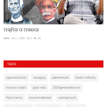
ଅସ୍ମିତା ଓ ଅସରପା
ଓ
ସମତା
Jun 7, 2026
0
28
ଜ୍
TAGS
oppositionunity
baragarg
pabloneruda
badal mohanty
mission shakti
godi mdia
2024generalelection
Nazicinema
amareshabiswal
castingcouch