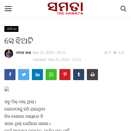
ସାହିତ୍ୟ
ସେ ଝିଅଟି
Home
ମମତା ଦାଶ
Sep 21, 2023 - 10:21
0
116
Contacts
Updated: Sep 21, 2023 - 10:21
English Articles
ପଜିଟିଭ୍ ଷ୍ଟୋରୀ
ବିଶେଷ ପ୍ରସଙ୍ଗ
ସବୁ ଠିକ୍ ଠାକ୍ ଥିଲା।
କେବେଠାରୁ ହଜି ଯାଇଥିବା
The Samata, Voice of the people
ନିଜ ଲୋକର ମାୟାରେ ବି
ସଜଳ ଥିଲା ସେଦିନର ସକାଳ।
ମୁଖ୍ୟ ଖବର
ଉଇଁ ଆସୁଥିବା ମଙ୍ଗଳ ସୂର୍ଯ୍ୟ ଙ୍କୁ ଚାହିଁ