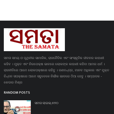
ସମତା ସମୟ ଓ ପୃଥିବୀର ସାମାଜିକ, ରାଜନୈତିକ ଏବଂ ସାଂସ୍କୃତିକ ଜୀବନର କାହାଣୀ
କହିବ । ମୁକ୍ତ ଏବଂ ନିରପେକ୍ଷ ଭାବରେ ଲୋକଙ୍କ କାହାଣୀ କହିବା ଆମର ଧର୍ମ ।
ରାଜନୀତିରେ ଆମେ ଲୋକପକ୍ଷରେ ରହିବୁ । ଗଣତନ୍ତ୍ର, ମାନବ ଅଧିକାର ଏବଂ ମୁକ୍ତ
ଚିନ୍ତନ ସପକ୍ଷରେ ଆମେ ସବୁବେଳେ ନିର୍ଭୀକ ଭାବରେ ଠିଆ ହେବୁ । ସମ୍ପାଦକ -
କେଦାର ମିଶ୍ର
RANDOM POSTS
ସମତା ଲାଇଭ୍-୫୭୦