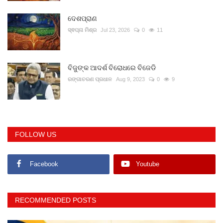
ଦେଶପ୍ରାଣ
ସ୍ଵପ୍ନା ମିଶ୍ର
Jul 23, 2026
0
11
ବିଜୁଙ୍କ ଆଦର୍ଶ ବିରୋଧରେ ବିଜେଡି
ରଙ୍ଗାଚରଣ ପ୍ରଧାନ
Aug 9, 2023
0
9
FOLLOW US
Facebook
Youtube
RECOMMENDED POSTS