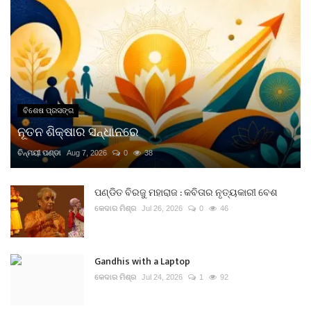
ବିଶେଷ ପ୍ରସଙ୍ଗ
ନୂତନ ଶିକ୍ଷାର ସନ୍ଧାନରେ
ଚିନ୍ମୟୀ ପଣ୍ଡା
Aug 7, 2026
0
38
ପଣ୍ଡିତ ବିରଜୁ ମହାରାଜ : କବିତାର ନୃତ୍ୟକାରୀ ବେଶ
କେଦାର ମିଶ୍ର
Jul 26, 2026
0
46
Gandhis with a Laptop
କେଦାର ମିଶ୍ର
Jul 24, 2026
1
92