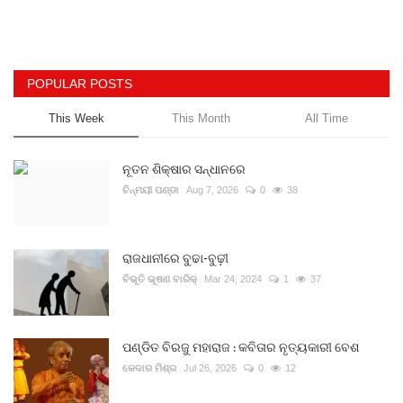
POPULAR POSTS
This Week
This Month
All Time
ନୂତନ ଶିକ୍ଷାର ସନ୍ଧାନରେ
ଚିନ୍ମୟୀ ପଣ୍ଡା
Aug 7, 2026
0
38
ରାଜଧାନୀରେ ବୁଢା-ବୁଢ଼ୀ
ବିଭୂତି ଭୂଷଣ ବାରିକ୍
Mar 24, 2024
1
37
ପଣ୍ଡିତ ବିରଜୁ ମହାରାଜ : କବିତାର ନୃତ୍ୟକାରୀ ବେଶ
କେଦାର ମିଶ୍ର
Jul 26, 2026
0
12