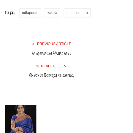
Tags:
odiapoem
kabita
odialiterature
PREVIOUS ARTICLE
ଉନ୍ମାଦନାର ବିଷାଦ ରାଗ
NEXT ARTICLE
ଜି-୨୦ ଓ ବିଇଙ୍ଗ୍ ଭାରତୀୟ