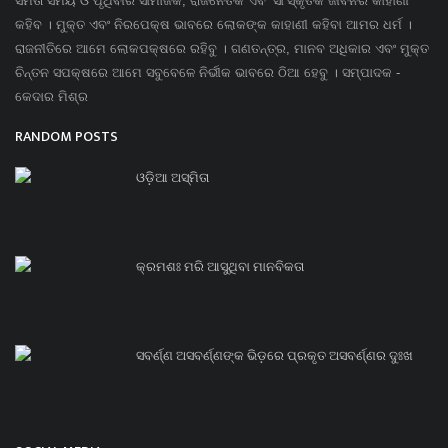
ସମତା ସମୟ ଓ ପୃଥିବୀର ସାମାଜିକ, ରାଜନୈତିକ ଏବଂ ସାଂସ୍କୃତିକ ଜୀବନର କାହାଣୀ
କହିବ । ମୁକ୍ତ ଏବଂ ନିରପେକ୍ଷ ଭାବରେ ଲୋକଙ୍କ କାହାଣୀ କହିବା ଆମର ଧର୍ମ ।
ରାଜନୀତିରେ ଆମେ ଲୋକପକ୍ଷରେ ରହିବୁ । ଗଣତନ୍ତ୍ର, ମାନବ ଅଧିକାର ଏବଂ ମୁକ୍ତ
ଚିନ୍ତନ ସପକ୍ଷରେ ଆମେ ସବୁବେଳେ ନିର୍ଭୀକ ଭାବରେ ଠିଆ ହେବୁ । ସମ୍ପାଦକ -
କେଦାର ମିଶ୍ର
RANDOM POSTS
ଓଡ଼ିଆ ଅସ୍ମିତା
କ୍ରମଶଃ ମରି ଆସୁଥିବା ମାନବିକତା
ସବର୍ଣ୍ଣ ଅସବର୍ଣ୍ଣଙ୍କ ଭିଡ଼ରେ ପ୍ରକୃତ ଅସବର୍ଣ୍ଣର ଦୁଃଖ