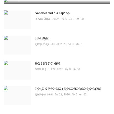
Gandhis with a Laptop
କେଦାର ମିଶ୍ର
Jul 24, 2026
1
90
ଦେଶପ୍ରାଣ
ସ୍ଵପ୍ନା ମିଶ୍ର
Jul 23, 2026
0
73
କଣ ଫେରେଇ ହେବ
ଗୌରୀ ସାହୁ
Jul 22, 2026
0
80
ଚଳନ୍ତି ବହି ଦୋକାନ : ଭୁବନେଶ୍ବରରେ ବୁକ ଭ୍ୟାନ
ପ୍ରତୀକ୍ଷା ଜେନା
Jul 21, 2026
0
82