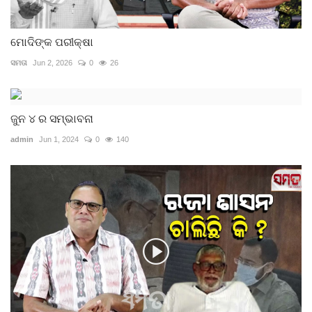
ମୋଦିଙ୍କ ପରୀକ୍ଷା
ସମତା
Jun 2, 2026
0
26
ଜୁନ ୪ ର ସମ୍ଭାବନା
admin
Jun 1, 2024
0
140