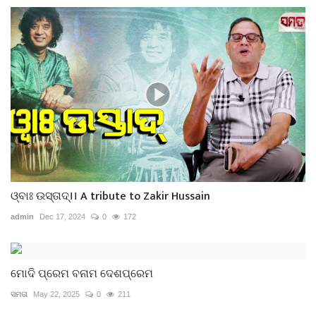
ଓ୍ବାଃ ଉସ୍ତାଦ୍।।‌ A tribute to Zakir Hussain
admin
Dec 17, 2024
0
172
ମୋଦି ପ୍ରେମ ବନାମ ଦେଶପ୍ରେମ
ସମତା
May 22, 2025
0
211