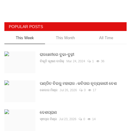
POPULAR POSTS
This Week
This Month
All Time
ରାଜଧାନୀରେ ବୁଢା-ବୁଢ଼ୀ
ବିଭୂତି ଭୂଷଣ ବାରିକ୍
Mar 24, 2024
1
36
ପଣ୍ଡିତ ବିରଜୁ ମହାରାଜ : କବିତାର ନୃତ୍ୟକାରୀ ବେଶ
କେଦାର ମିଶ୍ର
Jul 26, 2026
0
17
ଦେଶପ୍ରାଣ
ସ୍ଵପ୍ନା ମିଶ୍ର
Jul 23, 2026
0
14