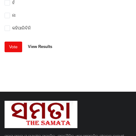
ହଁ
ନା
କହିପାରିବିନି
Vote
View Results