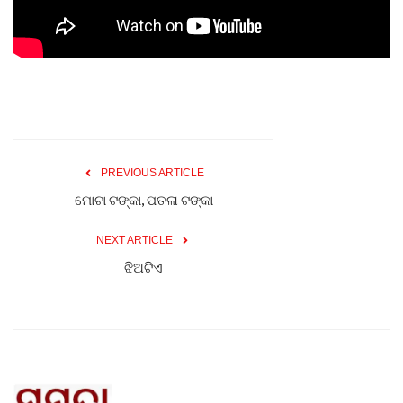
Gallery
ଆଜିର ଖବର
ସାହିତ୍ୟ
PREVIOUS ARTICLE
ସଂସ୍କୃତି
ମୋଟା ଟଙ୍କା, ପତଳା ଟଙ୍କା
ସିନେମା
NEXT ARTICLE
ଝିଅଟିଏ
ଭିଡିଓ