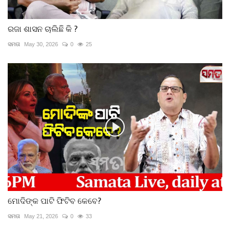
ରଜା ଶାସନ ଚାଲିଛି କି ?
ସମତା
May 30, 2026
0
25
ମୋଦିଙ୍କ ପାଟି ଫିଟିବ କେବେ?
ସମତା
May 21, 2026
0
33