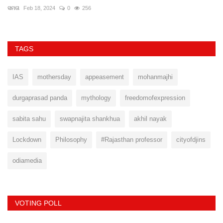
ସମତା
Feb 18, 2024
0
256
TAGS
IAS
mothersday
appeasement
mohanmajhi
durgaprasad panda
mythology
freedomofexpression
sabita sahu
swapnajita shankhua
akhil nayak
Lockdown
Philosophy
#Rajasthan professor
cityofdjins
odiamedia
VOTING POLL