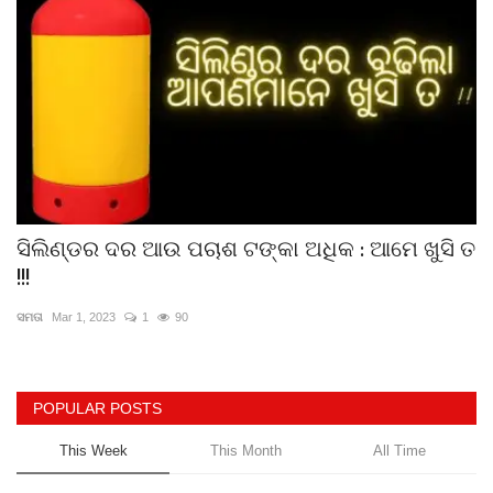
ସିଲିଣ୍ଡର ଦର ଆଉ ପଚାଶ ଟଙ୍କା ଅଧିକ : ଆମେ ଖୁସି ତ
!!!
ସମତା
Mar 1, 2023
1
90
POPULAR POSTS
This Week
This Month
All Time