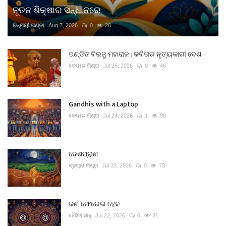
ନୂତନ ଶିକ୍ଷାର ସନ୍ଧାନରେ
ଚିନ୍ମୟୀ ପଣ୍ଡା
Aug 7, 2026
0
28
ପଣ୍ଡିତ ବିରଜୁ ମହାରାଜ : କବିତାର ନୃତ୍ୟକାରୀ ବେଶ
କେଦାର ମିଶ୍ର
Jul 26, 2026
0
46
Gandhis with a Laptop
କେଦାର ମିଶ୍ର
Jul 24, 2026
1
90
ଦେଶପ୍ରାଣ
ସ୍ଵପ୍ନା ମିଶ୍ର
Jul 23, 2026
0
73
କଣ ଫେରେଇ ହେବ
ଗୌରୀ ସାହୁ
Jul 22, 2026
0
81