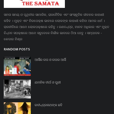
ସମତା ସମୟ ଓ ପୃଥିବୀର ସାମାଜିକ, ରାଜନୈତିକ ଏବଂ ସାଂସ୍କୃତିକ ଜୀବନର କାହାଣୀ
କହିବ । ମୁକ୍ତ ଏବଂ ନିରପେକ୍ଷ ଭାବରେ ଲୋକଙ୍କ କାହାଣୀ କହିବା ଆମର ଧର୍ମ ।
ରାଜନୀତିରେ ଆମେ ଲୋକପକ୍ଷରେ ରହିବୁ । ଗଣତନ୍ତ୍ର, ମାନବ ଅଧିକାର ଏବଂ ମୁକ୍ତ
ଚିନ୍ତନ ସପକ୍ଷରେ ଆମେ ସବୁବେଳେ ନିର୍ଭୀକ ଭାବରେ ଠିଆ ହେବୁ । ସମ୍ପାଦକ -
କେଦାର ମିଶ୍ର
RANDOM POSTS
ଆର୍ସିର ଗପ ଓ ଗପର ଆର୍ସି
ଯମନିକ ତୀର୍ଥ ଓ ପୁରୀ
ରବୀନ୍ଦ୍ରନାଥଙ୍କ ଛବି