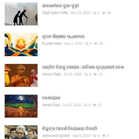
ରାଜଧାନୀରେ ବୁଢା-ବୁଢ଼ୀ
ବିଭୂତି ଭୂଷଣ ବାରିକ୍
Mar 24, 2024
1
36
ନୂତନ ଶିକ୍ଷାର ସନ୍ଧାନରେ
ଚିନ୍ମୟୀ ପଣ୍ଡା
Aug 7, 2026
0
28
ପଣ୍ଡିତ ବିରଜୁ ମହାରାଜ : କବିତାର ନୃତ୍ୟକାରୀ ବେଶ
କେଦାର ମିଶ୍ର
Jul 26, 2026
0
15
ଦେଶପ୍ରାଣ
ସ୍ଵପ୍ନା ମିଶ୍ର
Jul 23, 2026
0
11
ବିଜୁଙ୍କ ଆଦର୍ଶ ବିରୋଧରେ ବିଜେଡି
ରଙ୍ଗାଚରଣ ପ୍ରଧାନ
Aug 9, 2023
0
9