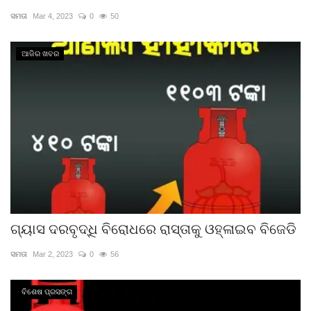
ସମତା
Mar 4, 2023
0
50
Gallery
ଆଜିର ଖବର
ଆଜିର ଖବର
ସାହିତ୍ୟ
ସଂସ୍କୃତି
ସିନେମା
ଭିଡିଓ
ଗ୍ୟାସ ଦରବୃଦ୍ଧି ବିରୋଧରେ ରାସ୍ତାକୁ ଓହ୍ଳାଇବ ବିଜେଡି
ସମତା
Mar 2, 2023
0
56
ବିଶେଷ ପ୍ରସଙ୍ଗ