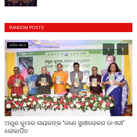
RANDOM POSTS
ଆଜିର ଖବର
ୀ
ଅରୁଣ କୁମାର ନାୟକଙ୍କ ‘ଜଣେ ସୁଖୀଲୋକର ଡାଏରୀ’
ବ
ଲୋକାର୍ପିତ
ରମ