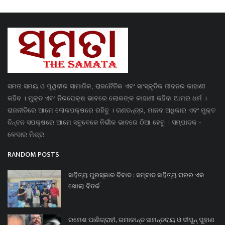
ସମତା ସମୟ ଓ ପୃଥିବୀର ସାମାଜିକ, ରାଜନୈତିକ ଏବଂ ସାଂସ୍କୃତିକ ଜୀବନର କାହାଣୀ
କହିବ । ମୁକ୍ତ ଏବଂ ନିରପେକ୍ଷ ଭାବରେ ଲୋକଙ୍କ କାହାଣୀ କହିବା ଆମର ଧର୍ମ ।
ରାଜନୀତିରେ ଆମେ ଲୋକପକ୍ଷରେ ରହିବୁ । ଗଣତନ୍ତ୍ର, ମାନବ ଅଧିକାର ଏବଂ ମୁକ୍ତ
ଚିନ୍ତନ ସପକ୍ଷରେ ଆମେ ସବୁବେଳେ ନିର୍ଭୀକ ଭାବରେ ଠିଆ ହେବୁ । ସମ୍ପାଦକ -
କେଦାର ମିଶ୍ର
RANDOM POSTS
ସାହିତ୍ୟ ପୁରସ୍କାର ବିବାଦ : ସମ୍ବାଦ ସାହିତ୍ୟ ଘରର ଏକ
ଖୋଲା ବିତର୍କ
ରମେଶ ପାଣିଗ୍ରାହୀ, ରମାକାନ୍ତ ସାମନ୍ତରାୟ ଓ ଦୀପୁନ୍ ପୁହାଣ