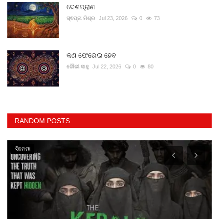
ଦେଶପ୍ରାଣ
ସ୍ଵପ୍ନା ମିଶ୍ର
Jul 23, 2026
0
73
କଣ ଫେରେଇ ହେବ
ଗୌରୀ ସାହୁ
Jul 22, 2026
0
80
RANDOM POSTS
ସିନେମା