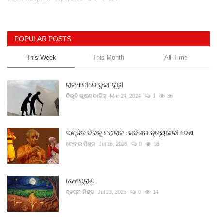
Gallery
POPULAR POSTS
ଆଜିର ଖବର
This Week
This Month
All Time
ସାହିତ୍ୟ
ରାଜଧାନୀରେ ବୁଢା-ବୁଢ଼ୀ
ସଂସ୍କୃତି
ବିଭୂତି ଭୂଷଣ ବାରିକ୍
Mar 24, 2024
1
36
ସିନେମା
ପଣ୍ଡିତ ବିରଜୁ ମହାରାଜ : କବିତାର ନୃତ୍ୟକାରୀ ବେଶ
କେଦାର ମିଶ୍ର
Jul 26, 2026
0
16
ଭିଡିଓ
ଦେଶପ୍ରାଣ
ସ୍ଵପ୍ନା ମିଶ୍ର
Jul 23, 2026
0
14