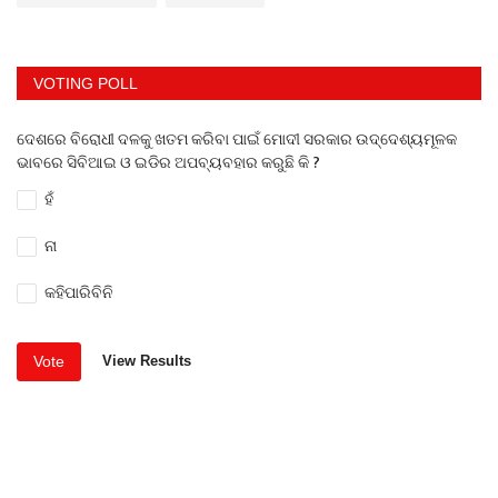
VOTING POLL
ଦେଶରେ ବିରୋଧୀ ଦଳକୁ ଖତମ କରିବା ପାଇଁ ମୋଦୀ ସରକାର ଉଦ୍ଦେଶ୍ୟମୂଳକ
ଭାବରେ ସିବିଆଇ ଓ ଇଡିର ଅପବ୍ୟବହାର କରୁଛି କି ?
ହଁ
ନା
କହିପାରିବିନି
Vote
View Results