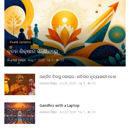
ବିଶେଷ ପ୍ରସଙ୍ଗ
ନୂତନ ଶିକ୍ଷାର ସନ୍ଧାନରେ
ଚିନ୍ମୟୀ ପଣ୍ଡା
Aug 7, 2026
0
13
ପଣ୍ଡିତ ବିରଜୁ ମହାରାଜ : କବିତାର ନୃତ୍ୟକାରୀ ବେଶ
କେଦାର ମିଶ୍ର
Jul 26, 2026
0
44
Gandhis with a Laptop
କେଦାର ମିଶ୍ର
Jul 24, 2026
1
90