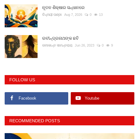
ନୂତନ ଶିକ୍ଷାର ସନ୍ଧାନରେ
ଚିନ୍ମୟୀ ପଣ୍ଡା
Aug 7, 2026
0
13
ରବୀନ୍ଦ୍ରନାଥଙ୍କ ଛବି
ରମାକାନ୍ତ ସାମନ୍ତରାୟ
Jun 26, 2023
0
9
FOLLOW US
Facebook
Youtube
RECOMMENDED POSTS