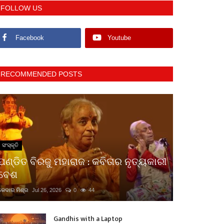
FOLLOW US
Facebook
Youtube
RECOMMENDED POSTS
ସଂସ୍କୃତି
ପଣ୍ଡିତ ବିରଜୁ ମହାରାଜ : କବିତାର ନୃତ୍ୟକାରୀ
ବେଶ
କେଦାର ମିଶ୍ର
Jul 26, 2026
0
44
Gandhis with a Laptop