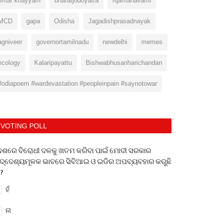
omar khayyam
bharatjodoyatra
rqamanavami
MCD
gapa
Odisha
Jagadishprasadnayak
agniveer
governortamilnadu
newdelhi
memes
ecology
Kalaripayattu
Bishwabhusanharichandan
#odiapoem #wardevastation #peopleinpain #saynotowar
VOTING POLL
େଶରେ ବିରୋଧୀ ଦଳକୁ ଖତମ କରିବା ପାଇଁ ମୋଦୀ ସରକାର
ଦ୍ଦେଶ୍ୟମୂଳକ ଭାବରେ ସିବିଆଇ ଓ ଇଡିର ଅପବ୍ୟବହାର କରୁଛି
 ?
ହଁ
ନା