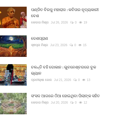
ପଣ୍ଡିତ ବିରଜୁ ମହାରାଜ : କବିତାର ନୃତ୍ୟକାରୀ
ବେଶ
କେଦାର ମିଶ୍ର
Jul 26, 2026
0
19
ଦେଶପ୍ରାଣ
ସ୍ଵପ୍ନା ମିଶ୍ର
Jul 23, 2026
0
15
ଚଳନ୍ତି ବହି ଦୋକାନ : ଭୁବନେଶ୍ବରରେ ବୁକ
ଭ୍ୟାନ
ପ୍ରତୀକ୍ଷା ଜେନା
Jul 21, 2026
0
13
ସଂସଦ ଆଗରେ ଠିଆ ହୋଇଥିବା ପିଲାଙ୍କ ସହିତ
କେଦାର ମିଶ୍ର
Jul 20, 2026
0
12