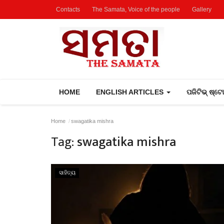
Contacts
The Samata, Voice of the people
Gallery
HOME
ENGLISH ARTICLES
ପଜିଟିଭ୍ ଷ୍ଟ
Home
swagatika mishra
Tag:
swagatika mishra
ସାହିତ୍ୟ