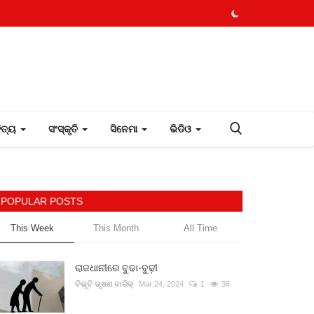
ହିତ୍ୟ
ସଂସ୍କୃତି
ସିନେମା
ଭିଡିଓ
POPULAR POSTS
This Week
This Month
All Time
ରାଜଧାନୀରେ ବୁଢା-ବୁଢ଼ୀ
ବିଭୂତି ଭୂଷଣ ବାରିକ୍
Mar 24, 2024
1
36