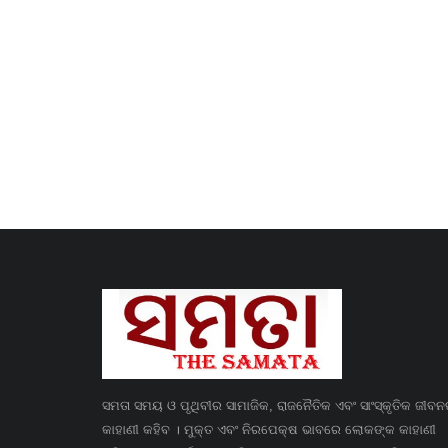
ସମତା ସମୟ ଓ ପୃଥିବୀର ସାମାଜିକ, ରାଜନୈତିକ ଏବଂ ସାଂସ୍କୃତିକ ଜୀବ
କାହାଣୀ କହିବ । ମୁକ୍ତ ଏବଂ ନିରପେକ୍ଷ ଭାବରେ ଲୋକଙ୍କ କାହାଣୀ