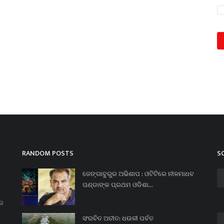
RANDOM POSTS
S
ଜେଙ୍ଗାବୁରୁର ଅଭିଶାପ : ଓଟିଟିରେ ନୀଳମାଧବ
ପଣ୍ଡାଙ୍କ ପ୍ରଥମ ଓଡିଶା...
ନର
ସଂରଚିତ ଅତୀତ: ଧଉଳୀ ପର୍ବତ