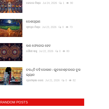
କେଦାର ମିଶ୍ର
Jul 24, 2026
1
90
ଦେଶପ୍ରାଣ
ସ୍ଵପ୍ନା ମିଶ୍ର
Jul 23, 2026
0
73
କଣ ଫେରେଇ ହେବ
ଗୌରୀ ସାହୁ
Jul 22, 2026
0
80
ଚଳନ୍ତି ବହି ଦୋକାନ : ଭୁବନେଶ୍ବରରେ ବୁକ
ଭ୍ୟାନ
ପ୍ରତୀକ୍ଷା ଜେନା
Jul 21, 2026
0
82
RANDOM POSTS