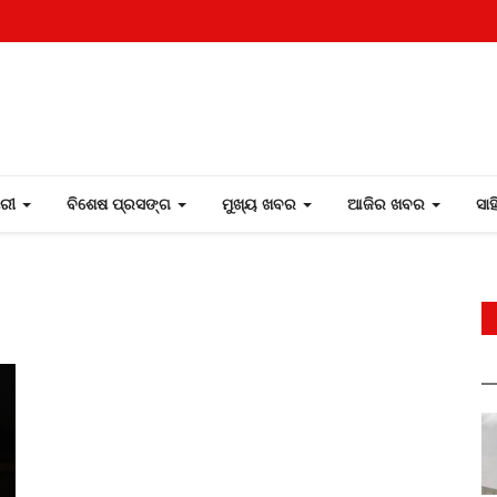
ୋରୀ
ବିଶେଷ ପ୍ରସଙ୍ଗ
ମୁଖ୍ୟ ଖବର
ଆଜିର ଖବର
ସା