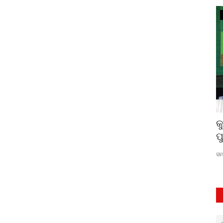
ସଂସ୍କୃତି
ଡି
ରବୀନ୍ଦ୍ରନାଥଙ୍କ ଛବି
କ
ପ
ରମାକାନ୍ତ ସାମନ୍ତରାୟ
Jun 26, 2023
0
570
ସମ