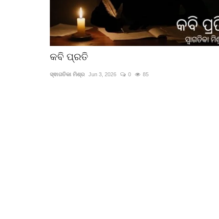
କବି ପ୍ରତି
ସ୍ଵାଗତିକା ମିଶ୍ର
Jun 3, 2026
0
85