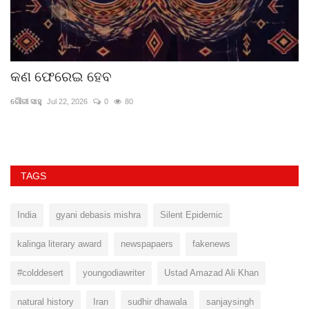
କଣ ଫେରେଇ ହେବ
ସ
ଦ
ଗୌରୀ ସାହୁ
Jul 22, 2026
0
80
ପ୍
TAGS
India
gyani debasis mishra
Silent Epidemic
kalinga literary award
newspapaers
fakenews
#colddesert
youngodiawriter
Ustad Amazad Ali Khan
natural history
Iran
sudhir dhawala
sanjaysingh