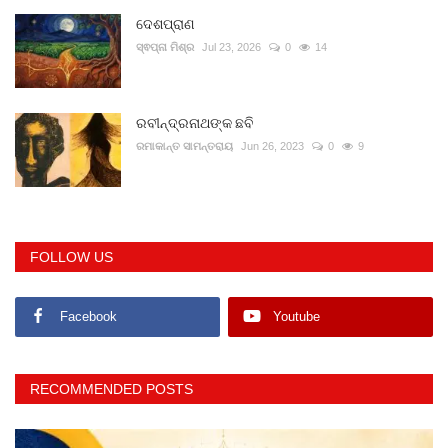
ଦେଶପ୍ରାଣ
ସ୍ଵପ୍ନା ମିଶ୍ର
Jul 23, 2026
0
14
ରବୀନ୍ଦ୍ରନାଥଙ୍କ ଛବି
ରମାକାନ୍ତ ସାମନ୍ତରାୟ
Jun 26, 2023
0
9
FOLLOW US
Facebook
Youtube
RECOMMENDED POSTS