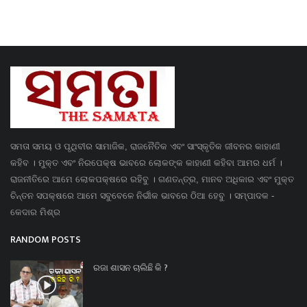
ସମତା ସମୟ ଓ ପୃଥିବୀର ସାମାଜିକ, ରାଜନୈତିକ ଏବଂ ସାଂସ୍କୃତିକ ଜୀବନର କାହାଣୀ
କହିବ । ମୁକ୍ତ ଏବଂ ନିରପେକ୍ଷ ଭାବରେ ଲୋକଙ୍କ କାହାଣୀ କହିବା ଆମର ଧର୍ମ ।
ରାଜନୀତିରେ ଆମେ ଲୋକପକ୍ଷରେ ରହିବୁ । ଗଣତନ୍ତ୍ର, ମାନବ ଅଧିକାର ଏବଂ ମୁକ୍ତ
ଚିନ୍ତନ ସପକ୍ଷରେ ଆମେ ସବୁବେଳେ ନିର୍ଭୀକ ଭାବରେ ଠିଆ ହେବୁ । ସମ୍ପାଦକ -
କେଦାର ମିଶ୍ର
RANDOM POSTS
ରଜା ଶାସନ ଚାଲିଛି କି ?