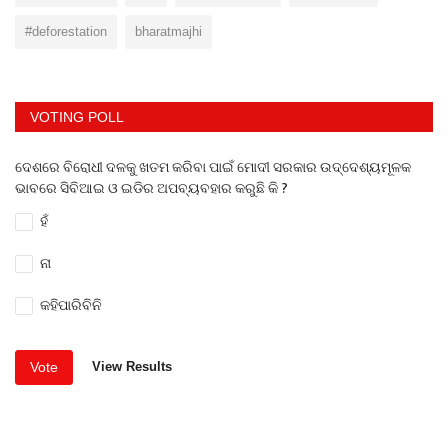
#deforestation
bharatmajhi
VOTING POLL
ଦେଶରେ ବିରୋଧୀ ଦଳକୁ ଖତମ କରିବା ପାଇଁ ମୋଦୀ ସରକାର ଉଦ୍ଦେଶ୍ୟମୂଳକ
ଭାବରେ ସିବିଆଇ ଓ ଇଡିର ଅପବ୍ୟବହାର କରୁଛି କି ?
ହଁ
ନା
କହିପାରିବିନି
Vote
View Results