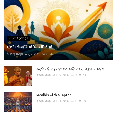
ବିଶେଷ ପ୍ରସଙ୍ଗ
ନୂତନ ଶିକ୍ଷାର ସନ୍ଧାନରେ
ଚିନ୍ମୟୀ ପଣ୍ଡା
Aug 7, 2026
0
19
ପଣ୍ଡିତ ବିରଜୁ ମହାରାଜ : କବିତାର ନୃତ୍ୟକାରୀ ବେଶ
କେଦାର ମିଶ୍ର
Jul 26, 2026
0
44
Gandhis with a Laptop
କେଦାର ମିଶ୍ର
Jul 24, 2026
1
90