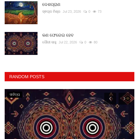
ଦେଶପ୍ରାଣ
ସ୍ଵପ୍ନା ମିଶ୍ର
Jul 23, 2026
0
73
କଣ ଫେରେଇ ହେବ
ଗୌରୀ ସାହୁ
Jul 22, 2026
0
80
RANDOM POSTS
ସାହିତ୍ୟ