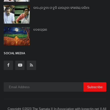
ଉଡନ୍ତା ଚୁମା ଓ ବୁଡି ଯାଉଥିବା ସଂସଦୀୟ ଗରିମା
ଦେଶପ୍ରାଣ
SOCIAL MEDIA
Subscribe
Copyright ©2023 The Samata II In Association with konectin.net II All