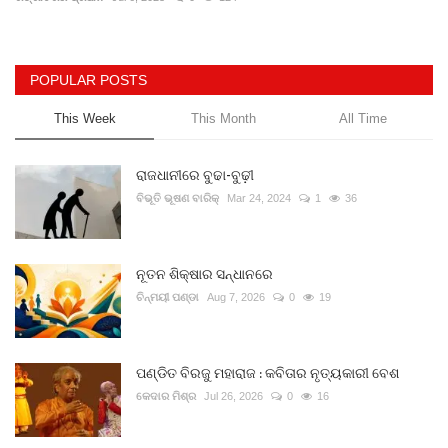
Gallery
POPULAR POSTS
ଆଜିର ଖବର
This Week
This Month
All Time
ସାହିତ୍ୟ
ରାଜଧାନୀରେ ବୁଢା-ବୁଢ଼ୀ
ସଂସ୍କୃତି
ବିଭୂତି ଭୂଷଣ ବାରିକ୍
Mar 24, 2024
1
36
ସିନେମା
ନୂତନ ଶିକ୍ଷାର ସନ୍ଧାନରେ
ଚିନ୍ମୟୀ ପଣ୍ଡା
Aug 7, 2026
0
19
ଭିଡିଓ
ପଣ୍ଡିତ ବିରଜୁ ମହାରାଜ : କବିତାର ନୃତ୍ୟକାରୀ ବେଶ
କେଦାର ମିଶ୍ର
Jul 26, 2026
0
16