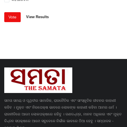
Vote
View Results
ସମତା ସମୟ ଓ ପୃଥିବୀର ସାମାଜିକ, ରାଜନୈତିକ ଏବଂ ସାଂସ୍କୃତିକ ଜୀବନର କାହାଣୀ
କହିବ । ମୁକ୍ତ ଏବଂ ନିରପେକ୍ଷ ଭାବରେ ଲୋକଙ୍କ କାହାଣୀ କହିବା ଆମର ଧର୍ମ ।
ରାଜନୀତିରେ ଆମେ ଲୋକପକ୍ଷରେ ରହିବୁ । ଗଣତନ୍ତ୍ର, ମାନବ ଅଧିକାର ଏବଂ ମୁକ୍ତ
ଚିନ୍ତନ ସପକ୍ଷରେ ଆମେ ସବୁବେଳେ ନିର୍ଭୀକ ଭାବରେ ଠିଆ ହେବୁ । ସମ୍ପାଦକ -