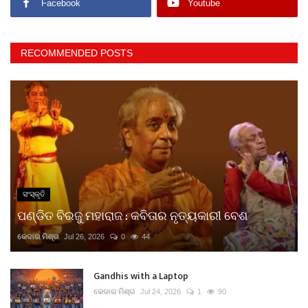
Facebook
Youtube
RECOMMENDED POSTS
ସଂସ୍କୃତି
ପଣ୍ଡିତ ବିରଜୁ ମହାରାଜ : କବିତାର ନୃତ୍ୟକାରୀ ବେଶ
କେଦାର ମିଶ୍ର
Jul 26, 2026
0
44
Gandhis with a Laptop
କେଦାର ମିଶ୍ର
Jul 24, 2026
1
90