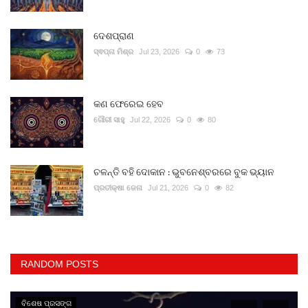
ଦେଶପ୍ରାଣ
ସ୍ଵପ୍ନା ମିଶ୍ର
Jul 23, 2026
0
73
କଣ ଫେରେଇ ହେବ
ଗୌରୀ ସାହୁ
Jul 22, 2026
0
80
ଚଳନ୍ତି ବହି ଦୋକାନ : ଭୁବନେଶ୍ବରରେ ବୁକ ଭ୍ୟାନ
ପ୍ରତୀକ୍ଷା ଜେନା
Jul 21, 2026
0
82
RANDOM POSTS
ବିଶେଷ ପ୍ରସଙ୍ଗ