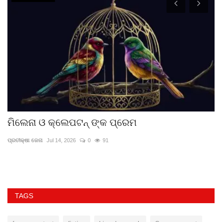
ମିଲେନା ଓ କ୍ଲେପଟନ୍ ଙ୍କ ପ୍ରେମ
ଆ
ପ୍ରତୀକ୍ଷା ଜେନା
Jul 14, 2026
0
91
ମମ
TAGS