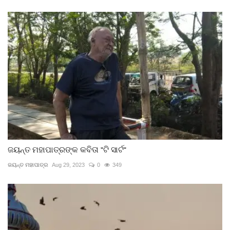
ଜୟନ୍ତ ମହାପାତ୍ରଙ୍କ କବିତା "ଟି ସାର୍ଟ"
ଜୟନ୍ତ ମହାପାତ୍ର
Aug 29, 2023
0
349