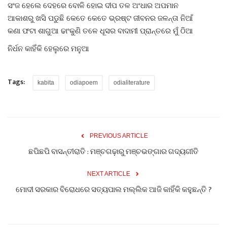
ସଂଜ ହେଲେ ଦେହରେ ବୋଳି ହୋଇ ଦୀପ ତଳ ଅଂଧାର ଅପମାନ
ଆକାଶରୁ ଖସି ପଡୁଛି କେତେ କେତେ ଭ୍ରଷ୍ଟ ଜୀବନର ଜଳନ୍ତା ନିଆଁ
କଣା ଫଟା ଶାଗୁଆ ଢାଂକୁଣି ତଳେ ଧୂସର ବାଦାମୀ ପ୍ରାନ୍ତରେ ମୁଁ ଠିଆ
ନିର୍ଧନ କାହିଁକି ହେଲୁରେ ମନୁଆ
Tags:
kabita
odiapoem
odialiterature
PREVIOUS ARTICLE
ଛପିଛପି ବାସନ୍ତୀରାତି : ମଞ୍ଚଗଢ଼ାରୁ ମଞ୍ଚଭଙ୍ଗାର ଗଦ୍ୟଗୀତି
NEXT ARTICLE
ମୋଦୀ ସରକାର ବିରୋଧରେ ସତ୍ୟପାଲ ମଲ୍ଲିକ ଆଜି କାହିଁକି କହୁଛନ୍ତି ?