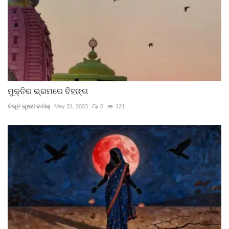
ମୁକ୍ତିର ଭ୍ରମରେ ବିହଙ୍ଗ
ବିଭୂତି ଭୂଷଣ ବାରିକ୍
May 31, 2023
0
121