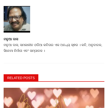
ମନୁଆ ଦାସ
ମନୁଆ ଦାସ, ସମକାଳୀନ ଓଡିଆ କବିତାର ଏକ ଅନନ୍ୟ ସ୍ଵର । କବି, ଅନୁବାଦକ,
ସିନେମା ନିର୍ମାତା ଏବଂ ସମ୍ପାଦକ ।
RELATED POSTS