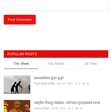
Post Comment
POPULAR POSTS
This Week
This Month
All Time
ରାଜଧାନୀରେ ବୁଢା-ବୁଢ଼ୀ
ବିଭୂତି ଭୂଷଣ ବାରିକ୍
Mar 24, 2024
1
36
ପଣ୍ଡିତ ବିରଜୁ ମହାରାଜ : କବିତାର ନୃତ୍ୟକାରୀ ବେଶ
କେଦାର ମିଶ୍ର
Jul 26, 2026
0
19