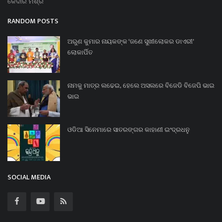
କେଦାର ମିଶ୍ର
RANDOM POSTS
ଅରୁଣ କୁମାର ନାୟକଙ୍କ ‘ଜଣେ ସୁଖୀଲୋକର ଡାଏରୀ’
ଲୋକାର୍ପିତ
ନାମକୁ ମାତ୍ର ଲଢେଇ, ହେଲେ ଅସଲରେ ବିଜେଡି ବିଜେପି ଭାଇ
ଭାଇ
ଓଡିଆ ସିନେମାରେ ସାତରଙ୍ଗର କାହାଣୀ ଇଂଦ୍ରଧନୁ
SOCIAL MEDIA