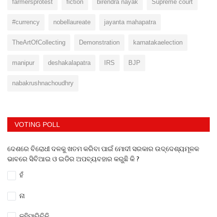
farmersprotest
fiction
birendra nayak
Supreme court
#currency
nobellaureate
jayanta mahapatra
TheArtOfCollecting
Demonstration
karnatakaelection
manipur
deshakalapatra
IRS
BJP
nabakrushnachoudhry
VOTING POLL
ଦେଶରେ ବିରୋଧୀ ଦଳକୁ ଖତମ କରିବା ପାଇଁ ମୋଦୀ ସରକାର ଉଦ୍ଦେଶ୍ୟମୂଳକ
ଭାବରେ ସିବିଆଇ ଓ ଇଡିର ଅପବ୍ୟବହାର କରୁଛି କି ?
ହଁ
ନା
କହିପାରିବିନି