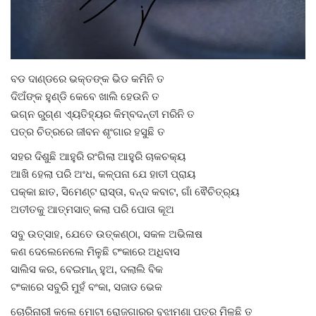
Gallery
ଆଜିର ଖବର
ବଡ ଦାଣ୍ଡରେ ଭକ୍ତଙ୍କ ଭିଡ କମିନି ତ
ଦିଅଁଙ୍କ ହୁଣ୍ଡି କେବେ ଖାଲି ହେଉନି ତ
ସାହିତ୍ୟ
ଭଗ୍ନ ରୁଗ୍ଣ ଏ୍ୟତିହ୍ୟର କିମ୍ବଦନ୍ତୀ ମରିନି ତ
ପତ୍ର ଚିତ୍ରରେ ଜୀବନ ଶୃଂଗାର ହସୁଛି ତ
ସଂସ୍କୃତି
ସହର ଦିଶୁଛି ଆହୁରି ରଂଗିଲା ଆହୁରି ଚାକଚକ୍ୟ
ଆଖି ହେଲା ପରି ଅଂଧ, କଳ୍ପନା ଯେ ହାତୀ ପ୍ରାୟ
ସିନେମା
ପକ୍କା ଛାତ, ସିମେଣ୍ଟ ରାସ୍ତା, ବନ୍ଦ କବାଟ, ଗାଁ ଵୈଚିତ୍ର୍ୟ
ଅତୀତକୁ ଆତ୍ମସାତ୍ କଲା ପରି ପୋତା କୂଅ
ଭିଡିଓ
ସବୁ ଉତ୍ସାହ, ଯେତେ ଉତ୍କଣ୍ଠା, ସକଳ ଅଭିଳାଷ
କଣ ଦେଲେନେଲେ ମିଳୁଛି ଟଂକାରେ ଅଧିବାସ
ସାଲିସ କର, ବେଇମାନ୍ ହୁଅ, ଦଲାଲି ବିକ
ଟଂକାରେ ସବୁରି ମୁହଁ ବଂକା, ସଜାଡ ଭେକ
ଚୋରିନାରୀ କଲେ ମୋଟା ରୋଜଗାରର ବୁଝାମଣା ପତ୍ର ମିଳୁଛି ତ