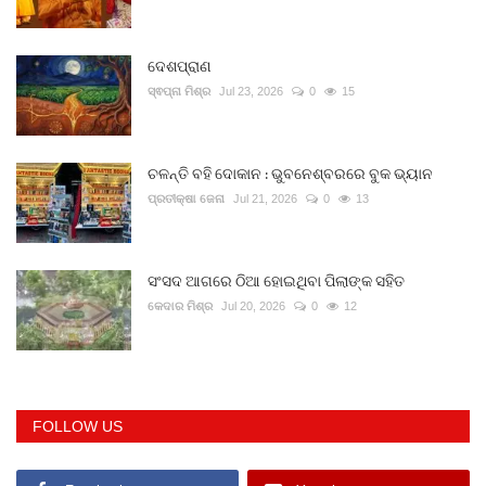
ଦେଶପ୍ରାଣ
ସ୍ଵପ୍ନା ମିଶ୍ର
Jul 23, 2026
0
15
ଚଳନ୍ତି ବହି ଦୋକାନ : ଭୁବନେଶ୍ବରରେ ବୁକ ଭ୍ୟାନ
ପ୍ରତୀକ୍ଷା ଜେନା
Jul 21, 2026
0
13
ସଂସଦ ଆଗରେ ଠିଆ ହୋଇଥିବା ପିଲାଙ୍କ ସହିତ
କେଦାର ମିଶ୍ର
Jul 20, 2026
0
12
FOLLOW US