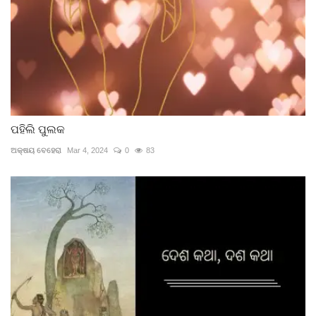
ପହିଲି ପୁଲକ
ଅକ୍ଷୟ ବେହେରା
Mar 4, 2024
0
83