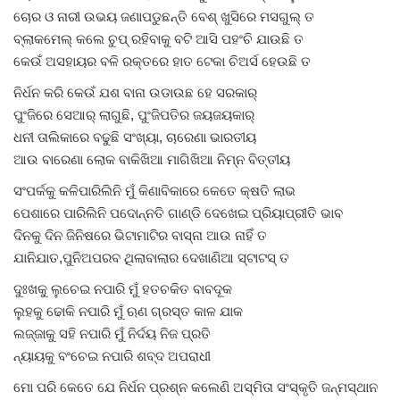
ଚୋର ଓ ନାରୀ ଉଭୟ ଜଣାପଡୁଛନ୍ତି ବେଶ୍ ଖୁସିରେ ମସଗୁଲ୍ ତ
ବ୍ଲାକମେଲ୍ କଲେ ଚୁପ୍ ରହିବାକୁ ବଟି ଆସି ପହଂଚି ଯାଉଛି ତ
କେଉଁ ଅସହାୟର ବଳି ରକ୍ତରେ ହାତ ଟେକା ଚିଅର୍ସ ହେଉଛି ତ
ନିର୍ଧନ କରି କେଉଁ ଯଶ ବାନା ଉଡାଉଛ ହେ ସରକାର୍
ପୁଂଜିରେ ସେଆର୍ ଲାଗୁଛି, ପୁଂଜିପତିର ଜୟଜୟକାର୍
ଧନୀ ତାଲିକାରେ ବଢୁଛି ସଂଖ୍ୟା, ଚାରେଣା ଭାରତୀୟ
ଆଉ ବାରେଣା ଲୋକ ବାକିଖିଆ ମାଗିଖିଆ ନିମ୍ନ ବିତ୍ତୀୟ
ସଂପର୍କକୁ କଳିପାରିଲିନି ମୁଁ କିଣାବିକାରେ କେତେ କ୍ଷତି ଲାଭ
ପେଶାରେ ପାରିଲିନି ପଦୋନ୍ନତି ଗାଣ୍ଡି ଦେଖେଇ ପ୍ରିୟାପ୍ରୀତି ଭାବ
ଦିନକୁ ଦିନ ଜିନିଷରେ ଭିଟାମାଟିର ବାସ୍ନା ଆଉ ନାହିଁ ତ
ଯାନିଯାତ,ପୁନିଅପରବ ଥିଲାବାଲାର ଦେଖାଣିଆ ସ୍ଟାଟସ୍ ତ
ଦୁଃଖକୁ ଲୁଚେଇ ନପାରି ମୁଁ ହତଚକିତ ବାବଦୂକ
ଲୁହକୁ ଢୋକି ନପାରି ମୁଁ ଋଣ ଗ୍ରସ୍ତ କାଳ ଯାକ
ଲଜ୍ଜାକୁ ସହି ନପାରି ମୁଁ ନିର୍ଦୟ ନିଜ ପ୍ରତି
ନ୍ୟାୟକୁ ବଂଚେଇ ନପାରି ଶବ୍ଦ ଅପରାଧୀ
ମୋ ପରି କେତେ ଯେ ନିର୍ଧନ ପ୍ରଶ୍ନ କଲେଣି ଅସ୍ମିତା ସଂସ୍କୃତି ଜନ୍ମସ୍ଥାନ