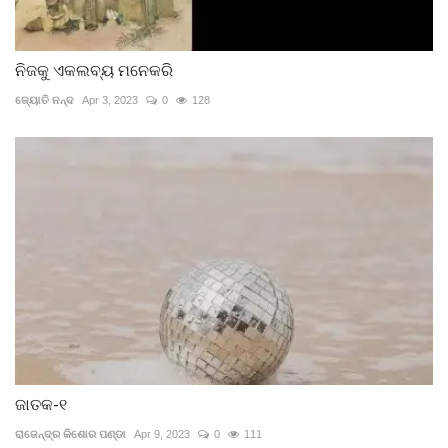
ନିଜକୁ ଏକଲବ୍ୟ ମନେକରି
ଜ୍ୟୋତି ନନ୍ଦ
Apr 3, 2023
0
128
ଜାତକ-୧
ରାଜେନ୍ଦ୍ର କିଶୋର ପଣ୍ଡା
Apr 9, 2023
0
111