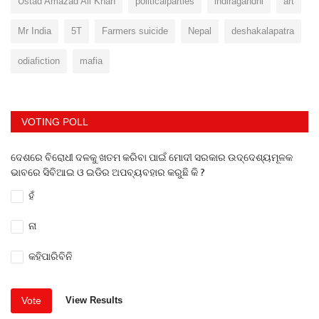
Ustad Amazad Ali Khan
politicalparties
indiragandhi
art
Mr India
5T
Farmers suicide
Nepal
deshakalapatra
odiafiction
mafia
VOTING POLL
ଦେଶରେ ବିରୋଧୀ ଦଳକୁ ଖତମ କରିବା ପାଇଁ ମୋଦୀ ସରକାର ଉଦ୍ଦେଶ୍ୟମୂଳକ
ଭାବରେ ସିବିଆଇ ଓ ଇଡିର ଅପବ୍ୟବହାର କରୁଛି କି ?
ହଁ
ନା
କହିପାରିବିନି
Vote
View Results