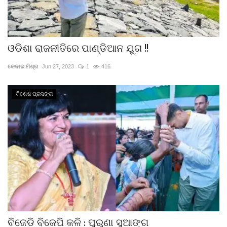
ଓଡିଶା ରାଜନୀତିରେ ପାଣ୍ଡିଆନ ଯୁଗ !!
କେଦାର ମିଶ୍ର
Jun 27, 2023
1
416
ବିଶେଷ ପ୍ରସଙ୍ଗ
ବିଜେଡି ବିଜେପି କଳି : ପୁରୁଣା ସୁଆଙ୍ଗ