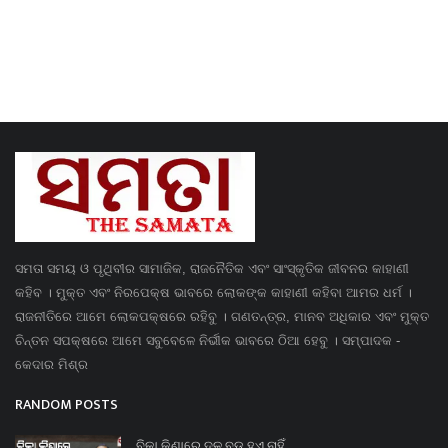
ସମତା ସମୟ ଓ ପୃଥିବୀର ସାମାଜିକ, ରାଜନୈତିକ ଏବଂ ସାଂସ୍କୃତିକ ଜୀବନର କାହାଣୀ
କହିବ । ମୁକ୍ତ ଏବଂ ନିରପେକ୍ଷ ଭାବରେ ଲୋକଙ୍କ କାହାଣୀ କହିବା ଆମର ଧର୍ମ ।
ରାଜନୀତିରେ ଆମେ ଲୋକପକ୍ଷରେ ରହିବୁ । ଗଣତନ୍ତ୍ର, ମାନବ ଅଧିକାର ଏବଂ ମୁକ୍ତ
ଚିନ୍ତନ ସପକ୍ଷରେ ଆମେ ସବୁବେଳେ ନିର୍ଭୀକ ଭାବରେ ଠିଆ ହେବୁ । ସମ୍ପାଦକ -
କେଦାର ମିଶ୍ର
RANDOM POSTS
ବିକା କିଣାରେ ଦଳ ବଡ଼ ହୁଏ ନାହିଁ