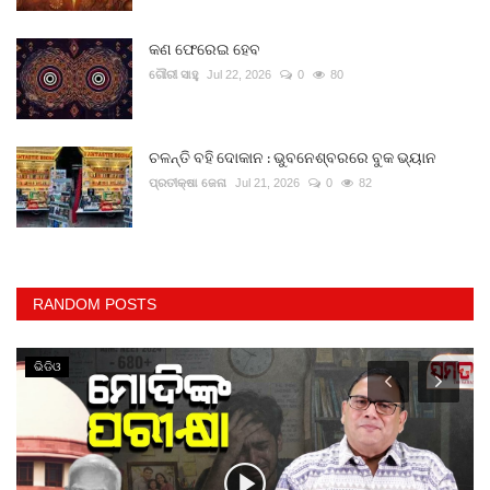
କଣ ଫେରେଇ ହେବ
ଗୌରୀ ସାହୁ
Jul 22, 2026
0
80
ଚଳନ୍ତି ବହି ଦୋକାନ : ଭୁବନେଶ୍ବରରେ ବୁକ ଭ୍ୟାନ
ପ୍ରତୀକ୍ଷା ଜେନା
Jul 21, 2026
0
82
RANDOM POSTS
ଭିଡିଓ