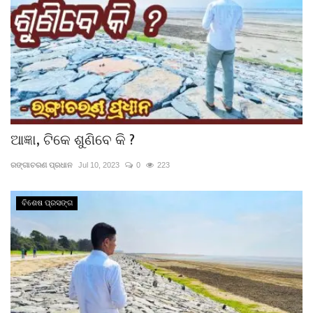
ଆଜ୍ଞା, ଟିକେ ଶୁଣିବେ କି ?
ରଙ୍ଗାଚରଣ ପ୍ରଧାନ
Jul 10, 2023
0
223
ବିଶେଷ ପ୍ରସଙ୍ଗ