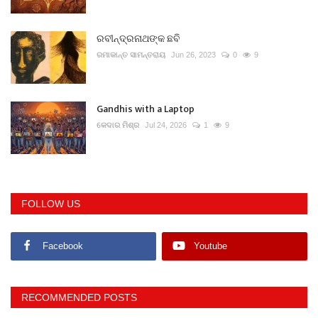
ରବୀନ୍ଦ୍ରନାଥଙ୍କ ଛବି
ରମାକାନ୍ତ ସାମନ୍ତରାୟ
Jun 26, 2023
0
9
Gandhis with a Laptop
କେଦାର ମିଶ୍ର
Jul 24, 2026
1
9
FOLLOW US
Facebook
Youtube
RECOMMENDED POSTS