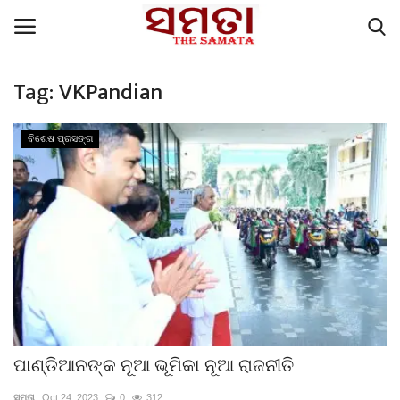
Tag:
VKPandian
Home
ବିଶେଷ ପ୍ରସଙ୍ଗ
Contacts
English Articles
ପଜିଟିଭ୍ ଷ୍ଟୋରୀ
ବିଶେଷ ପ୍ରସଙ୍ଗ
The Samata, Voice of the people
ପାଣ୍ଡିଆନଙ୍କ ନୂଆ ଭୂମିକା ନୂଆ ରାଜନୀତି
ମୁଖ୍ୟ ଖବର
ସମତା
Oct 24, 2023
0
312