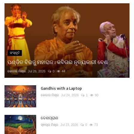
ସଂସ୍କୃତି
ପଣ୍ଡିତ ବିରଜୁ ମହାରାଜ : କବିତାର ନୃତ୍ୟକାରୀ ବେଶ
କେଦାର ମିଶ୍ର
Jul 26, 2026
0
44
Gandhis with a Laptop
କେଦାର ମିଶ୍ର
Jul 24, 2026
1
90
ଦେଶପ୍ରାଣ
ସ୍ଵପ୍ନା ମିଶ୍ର
Jul 23, 2026
0
73