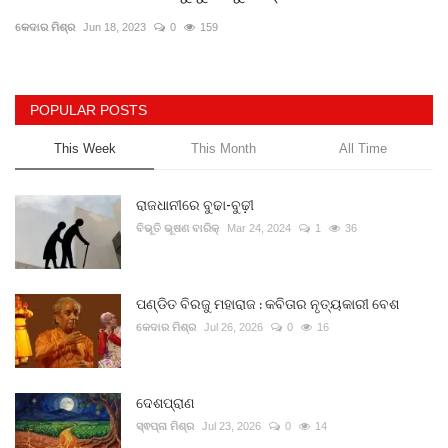
କେଦାର ମିଶ୍ର
Jun 18, 2023
0
159
POPULAR POSTS
This Week
This Month
All Time
ରାଜଧାନୀରେ ବୁଢା-ବୁଢ଼ୀ
ବିଭୂତି ଭୂଷଣ ବାରିକ୍
Mar 24, 2024
1
36
ପଣ୍ଡିତ ବିରଜୁ ମହାରାଜ : କବିତାର ନୃତ୍ୟକାରୀ ବେଶ
କେଦାର ମିଶ୍ର
Jul 26, 2026
0
16
ଦେଶପ୍ରାଣ
ସ୍ଵପ୍ନା ମିଶ୍ର
Jul 23, 2026
0
14