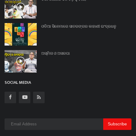
ଓଡିଆ ସିନେମାରେ ସାତରଙ୍ଗର କାହାଣୀ ଇଂଦ୍ରଧନୁ
ଅସ୍ମିତା ଓ ଅସରପା
SOCIAL MEDIA
Subscribe