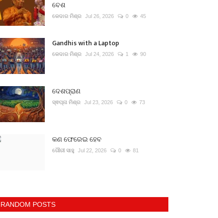
ବେଶ
କେଦାର ମିଶ୍ର
Jul 26, 2026
0
45
Gandhis with a Laptop
କେଦାର ମିଶ୍ର
Jul 24, 2026
1
90
ଦେଶପ୍ରାଣ
ସ୍ଵପ୍ନା ମିଶ୍ର
Jul 23, 2026
0
73
କଣ ଫେରେଇ ହେବ
ଗୌରୀ ସାହୁ
Jul 22, 2026
0
81
RANDOM POSTS