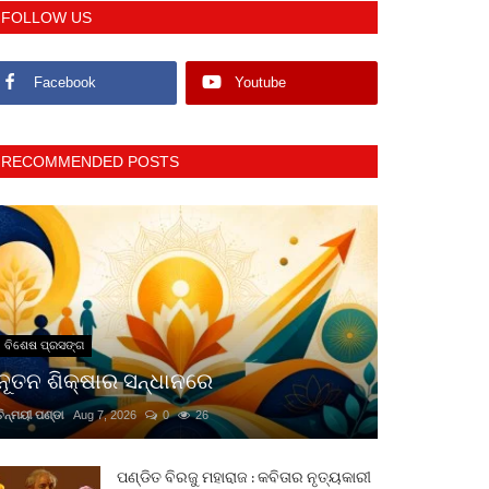
FOLLOW US
Facebook
Youtube
RECOMMENDED POSTS
ବିଶେଷ ପ୍ରସଙ୍ଗ
ନୂତନ ଶିକ୍ଷାର ସନ୍ଧାନରେ
ଚିନ୍ମୟୀ ପଣ୍ଡା
Aug 7, 2026
0
26
ପଣ୍ଡିତ ବିରଜୁ ମହାରାଜ : କବିତାର ନୃତ୍ୟକାରୀ