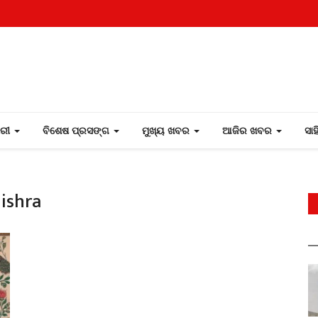
ୋରୀ
ବିଶେଷ ପ୍ରସଙ୍ଗ
ମୁଖ୍ୟ ଖବର
ଆଜିର ଖବର
ସା
ishra