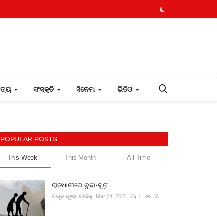
ହିତ୍ୟ
ସଂସ୍କୃତି
ସିନେମା
ଭିଡିଓ
POPULAR POSTS
This Week
This Month
All Time
ରାଜଧାନୀରେ ବୁଢା-ବୁଢ଼ୀ
ବିଭୂତି ଭୂଷଣ ବାରିକ୍
Mar 24, 2024
1
36