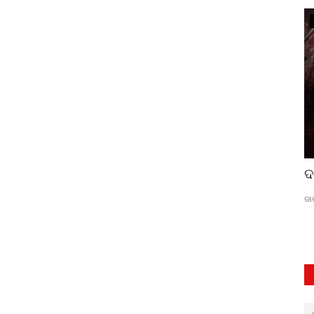
ସାହିତ୍ୟ
ଉତ୍ସବ
ଦ
ସଙ୍ଘମିତ୍ରା ଭୁତିଆ
Jul 4, 2026
0
78
ଡା