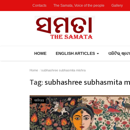
Contacts
The Samata, Voice of the people
Gallery
HOME
ENGLISH ARTICLES
ପଜିଟିଭ୍ ଷ୍ଟ
Home
subhashree subhasmita mishra
Tag:
subhashree subhasmita m
ସାହିତ୍ୟ