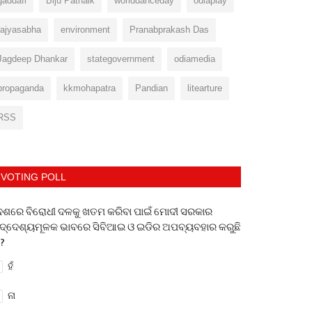
gaddafi
Biju Patnaik
worlddanceday
odiaplay
rajyasabha
environment
Pranabprakash Das
Jagdeep Dhankar
stategovernment
odiamedia
propaganda
kkmohapatra
Pandian
litearture
RSS
VOTING POLL
େଶରେ ବିରୋଧୀ ଦଳକୁ ଖତମ କରିବା ପାଇଁ ମୋଦୀ ସରକାର
ଦ୍ଦେଶ୍ୟମୂଳକ ଭାବରେ ସିବିଆଇ ଓ ଇଡିର ଅପବ୍ୟବହାର କରୁଛି
 ?
ହଁ
ନା