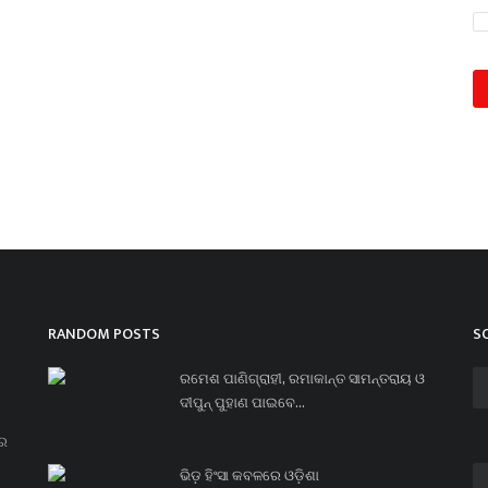
RANDOM POSTS
S
ରମେଶ ପାଣିଗ୍ରାହୀ, ରମାକାନ୍ତ ସାମନ୍ତରାୟ ଓ
ଦୀପୁନ୍ ପୁହାଣ ପାଇବେ...
ନର
ଭିଡ଼ ହିଂସା କବଳରେ ଓଡ଼ିଶା