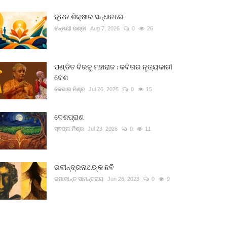
ନୂତନ ଶିକ୍ଷାର ସନ୍ଧାନରେ
ଚିନ୍ମୟୀ ପଣ୍ଡା
Aug 7, 2026
0
26
ପଣ୍ଡିତ ବିରଜୁ ମହାରାଜ : କବିତାର ନୃତ୍ୟକାରୀ
ବେଶ
କେଦାର ମିଶ୍ର
Jul 26, 2026
0
15
ଦେଶପ୍ରାଣ
ସ୍ଵପ୍ନା ମିଶ୍ର
Jul 23, 2026
0
11
ରବୀନ୍ଦ୍ରନାଥଙ୍କ ଛବି
ରମାକାନ୍ତ ସାମନ୍ତରାୟ
Jun 26, 2023
0
9