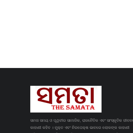
ସମତା ସମୟ ଓ ପୃଥିବୀର ସାମାଜିକ, ରାଜନୈତିକ ଏବଂ ସାଂସ୍କୃତିକ ଜୀବ
କାହାଣୀ କହିବ । ମୁକ୍ତ ଏବଂ ନିରପେକ୍ଷ ଭାବରେ ଲୋକଙ୍କ କାହାଣୀ