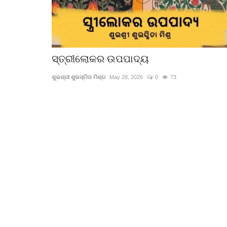
ସ୍ତ୍ରୀଲୋକର ଉପପାଦ୍ୟ
ଶୁଭଶ୍ରୀ ଶୁଭସ୍ମିତା ମିଶ୍ର
May 28, 2026
0
73