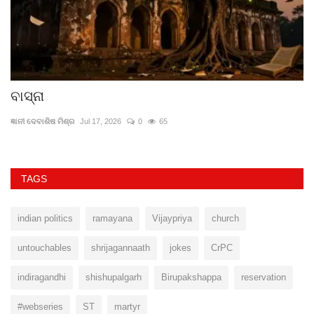
ବାସ୍ନା
ସ
ଜ୍ଞାନୀ ଦେବାଶିଷ ମିଶ୍ର
Jul 17, 2026
0
65
ଡ.
TAGS
indian politics
ramayana
Vijaypriya
church
untouchables
shrijagannaath
jokes
CrPC
indiragandhi
shishupalgarh
Birupakshappa
reservation
#webseries
ST
martyr