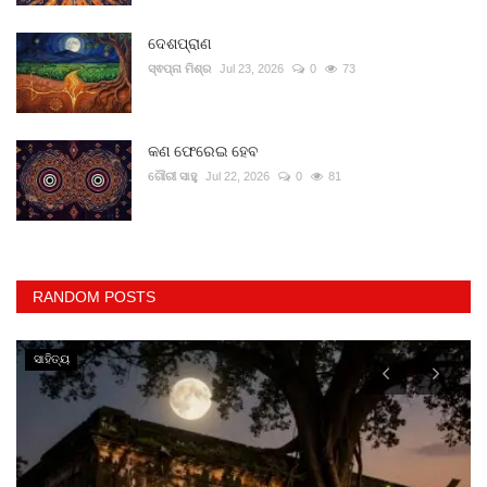
ଦେଶପ୍ରାଣ
ସ୍ଵପ୍ନା ମିଶ୍ର
Jul 23, 2026
0
73
କଣ ଫେରେଇ ହେବ
ଗୌରୀ ସାହୁ
Jul 22, 2026
0
81
RANDOM POSTS
ସାହିତ୍ୟ