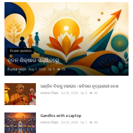
ବିଶେଷ ପ୍ରସଙ୍ଗ
ନୂତନ ଶିକ୍ଷାର ସନ୍ଧାନରେ
ଚିନ୍ମୟୀ ପଣ୍ଡା
Aug 7, 2026
0
29
ପଣ୍ଡିତ ବିରଜୁ ମହାରାଜ : କବିତାର ନୃତ୍ୟକାରୀ ବେଶ
କେଦାର ମିଶ୍ର
Jul 26, 2026
0
46
Gandhis with a Laptop
କେଦାର ମିଶ୍ର
Jul 24, 2026
1
90