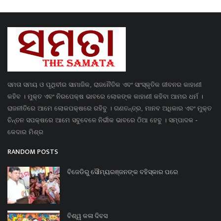
ସମତା ସମୟ ଓ ପୃଥିବୀର ସାମାଜିକ, ରାଜନୈତିକ ଏବଂ ସାଂସ୍କୃତିକ ଜୀବନର କାହାଣୀ
କହିବ । ମୁକ୍ତ ଏବଂ ନିରପେକ୍ଷ ଭାବରେ ଲୋକଙ୍କ କାହାଣୀ କହିବା ଆମର ଧର୍ମ ।
ରାଜନୀତିରେ ଆମେ ଲୋକପକ୍ଷରେ ରହିବୁ । ଗଣତନ୍ତ୍ର, ମାନବ ଅଧିକାର ଏବଂ ମୁକ୍ତ
ଚିନ୍ତନ ସପକ୍ଷରେ ଆମେ ସବୁବେଳେ ନିର୍ଭୀକ ଭାବରେ ଠିଆ ହେବୁ । ସମ୍ପାଦକ -
କେଦାର ମିଶ୍ର
RANDOM POSTS
ବିଜେଡିରୁ ସୌମ୍ୟରଞ୍ଜନଙ୍କ ବହିସ୍କାର ପରେ
ବିଶ୍ୱ କଳା ଦିବସ