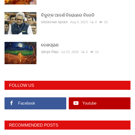
ବିଜୁଙ୍କ ଆଦର୍ଶ ବିରୋଧରେ ବିଜେଡି
ରଙ୍ଗାଚରଣ ପ୍ରଧାନ
Aug 9, 2023
0
10
ଦେଶପ୍ରାଣ
ସ୍ଵପ୍ନା ମିଶ୍ର
Jul 23, 2026
0
10
FOLLOW US
Facebook
Youtube
RECOMMENDED POSTS