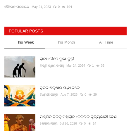
ଶୈଲେନ ରାଉତରାୟ
May 21, 2023
0
194
Gallery
ଆଜିର ଖବର
POPULAR POSTS
This Week
This Month
All Time
ସାହିତ୍ୟ
ସଂସ୍କୃତି
ରାଜଧାନୀରେ ବୁଢା-ବୁଢ଼ୀ
ବିଭୂତି ଭୂଷଣ ବାରିକ୍
Mar 24, 2024
1
36
ସିନେମା
ନୂତନ ଶିକ୍ଷାର ସନ୍ଧାନରେ
ଭିଡିଓ
ଚିନ୍ମୟୀ ପଣ୍ଡା
Aug 7, 2026
0
29
ପଣ୍ଡିତ ବିରଜୁ ମହାରାଜ : କବିତାର ନୃତ୍ୟକାରୀ ବେଶ
କେଦାର ମିଶ୍ର
Jul 26, 2026
0
14