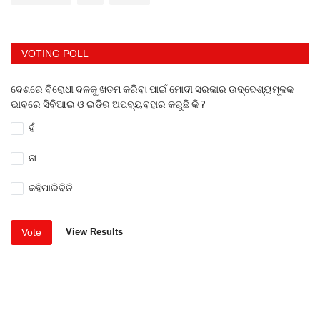
VOTING POLL
ଦେଶରେ ବିରୋଧୀ ଦଳକୁ ଖତମ କରିବା ପାଇଁ ମୋଦୀ ସରକାର ଉଦ୍ଦେଶ୍ୟମୂଳକ
ଭାବରେ ସିବିଆଇ ଓ ଇଡିର ଅପବ୍ୟବହାର କରୁଛି କି ?
ହଁ
ନା
କହିପାରିବିନି
Vote
View Results