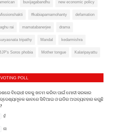
american
buxijagabandhu
new economic policy
Missionshakti
#kabiaparnamohanty
defamation
raghu rai
mamatabanerjee
drama
suryasnata tripathy
Mandal
kedarmishra
BJP's Soros phobia
Mother tongue
Kalaripayattu
VOTING POLL
େଶରେ ବିରୋଧୀ ଦଳକୁ ଖତମ କରିବା ପାଇଁ ମୋଦୀ ସରକାର
ଦ୍ଦେଶ୍ୟମୂଳକ ଭାବରେ ସିବିଆଇ ଓ ଇଡିର ଅପବ୍ୟବହାର କରୁଛି
 ?
ହଁ
ନା