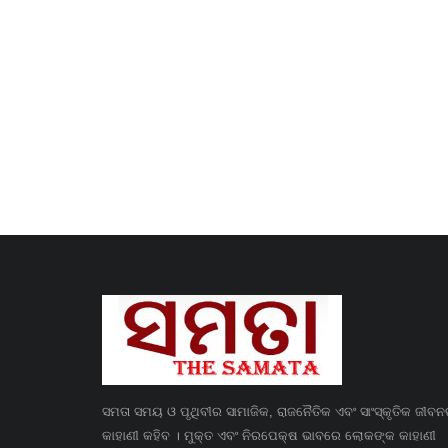
ସମତା ସମୟ ଓ ପୃଥିବୀର ସାମାଜିକ, ରାଜନୈତିକ ଏବଂ ସାଂସ୍କୃତିକ ଜୀବ
କାହାଣୀ କହିବ । ମୁକ୍ତ ଏବଂ ନିରପେକ୍ଷ ଭାବରେ ଲୋକଙ୍କ କାହାଣୀ