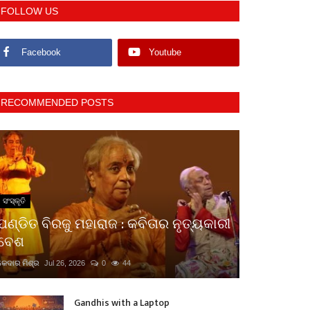
FOLLOW US
Facebook
Youtube
RECOMMENDED POSTS
ସଂସ୍କୃତି
ପଣ୍ଡିତ ବିରଜୁ ମହାରାଜ : କବିତାର ନୃତ୍ୟକାରୀ
ବେଶ
କେଦାର ମିଶ୍ର
Jul 26, 2026
0
44
Gandhis with a Laptop