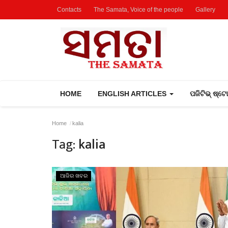
Contacts
The Samata, Voice of the people
Gallery
HOME
ENGLISH ARTICLES
ପଜିଟିଭ୍ ଷ୍ଟ
Home
kalia
Tag:
kalia
ଆଜିର ଖବର