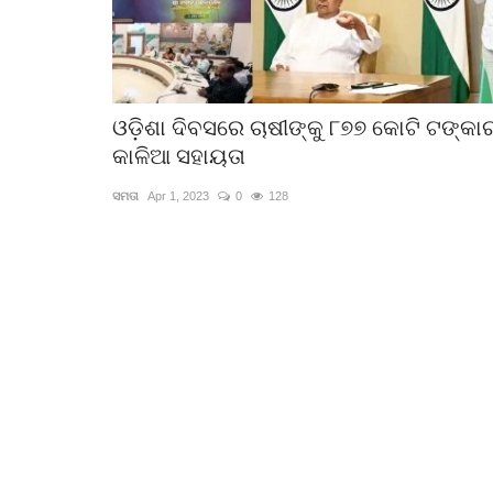
ଓଡ଼ିଶା ଦିବସରେ ଚାଷୀଙ୍କୁ ୮୭୭ କୋଟି ଟଙ୍କା
କାଳିଆ ସହାୟତା
ସମତା
Apr 1, 2023
0
128