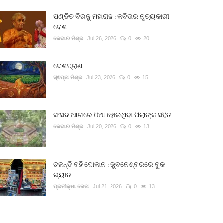
ପଣ୍ଡିତ ବିରଜୁ ମହାରାଜ : କବିତାର ନୃତ୍ୟକାରୀ
ବେଶ
କେଦାର ମିଶ୍ର
Jul 26, 2026
0
20
ଦେଶପ୍ରାଣ
ସ୍ଵପ୍ନା ମିଶ୍ର
Jul 23, 2026
0
15
ସଂସଦ ଆଗରେ ଠିଆ ହୋଇଥିବା ପିଲାଙ୍କ ସହିତ
କେଦାର ମିଶ୍ର
Jul 20, 2026
0
13
ଚଳନ୍ତି ବହି ଦୋକାନ : ଭୁବନେଶ୍ବରରେ ବୁକ
ଭ୍ୟାନ
ପ୍ରତୀକ୍ଷା ଜେନା
Jul 21, 2026
0
13