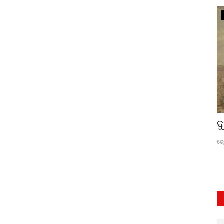
ଭିଡିଓ
ସମତା ଲାଇଭ୍-୫୭୦
ଦ
ସମତା
May 28, 2026
0
26
ଜ୍