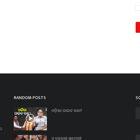
RANDOM POSTS
S
ଓଡ଼ିଶା ପାଇବ କଣ?
ନର
ଦ କେରଲା ଷ୍ଟୋରୀ