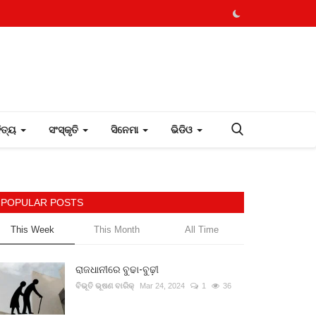
ହିତ୍ୟ
ସଂସ୍କୃତି
ସିନେମା
ଭିଡିଓ
POPULAR POSTS
This Week
This Month
All Time
ରାଜଧାନୀରେ ବୁଢା-ବୁଢ଼ୀ
ବିଭୂତି ଭୂଷଣ ବାରିକ୍
Mar 24, 2024
1
36