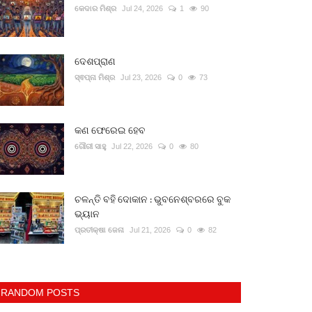
କେଦାର ମିଶ୍ର
Jul 24, 2026
1
90
ଦେଶପ୍ରାଣ
ସ୍ଵପ୍ନା ମିଶ୍ର
Jul 23, 2026
0
73
କଣ ଫେରେଇ ହେବ
ଗୌରୀ ସାହୁ
Jul 22, 2026
0
80
ଚଳନ୍ତି ବହି ଦୋକାନ : ଭୁବନେଶ୍ବରରେ ବୁକ
ଭ୍ୟାନ
ପ୍ରତୀକ୍ଷା ଜେନା
Jul 21, 2026
0
82
RANDOM POSTS