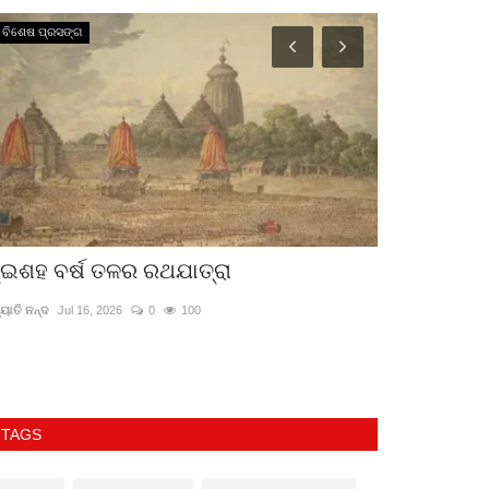
ବିଶେଷ ପ୍ରସଙ୍ଗ
ସାହିତ୍ୟ
ୁଇଶହ ବର୍ଷ ତଳର ରଥଯାତ୍ରା
ଓଡ଼ିଆ ଅସ୍ମି
ୟୋତି ନନ୍ଦ
Jul 16, 2026
0
100
ବନ୍ଦନା ନାୟକ
Jul 18
TAGS