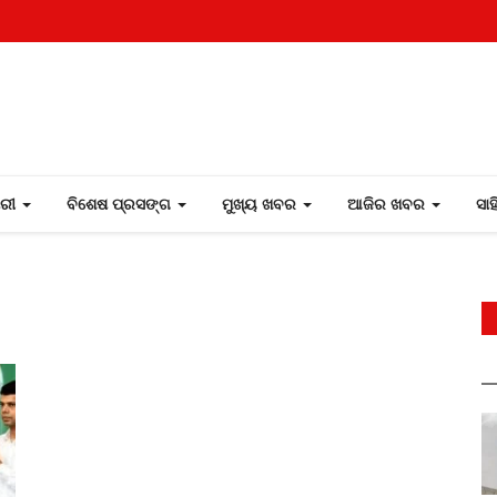
ୋରୀ
ବିଶେଷ ପ୍ରସଙ୍ଗ
ମୁଖ୍ୟ ଖବର
ଆଜିର ଖବର
ସା