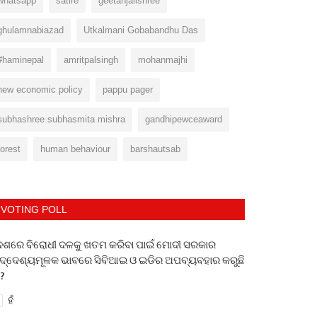
whatsapp
satire
geetanjalishree
ghulamnabiazad
Utkalmani Gobabandhu Das
#haminepal
amritpalsingh
mohanmajhi
new economic policy
pappu pager
subhashree subhasmita mishra
gandhipewceaward
forest
human behaviour
barshautsab
VOTING POLL
େଶରେ ବିରୋଧୀ ଦଳକୁ ଖତମ କରିବା ପାଇଁ ମୋଦୀ ସରକାର
ଦ୍ଦେଶ୍ୟମୂଳକ ଭାବରେ ସିବିଆଇ ଓ ଇଡିର ଅପବ୍ୟବହାର କରୁଛି
 ?
ହଁ