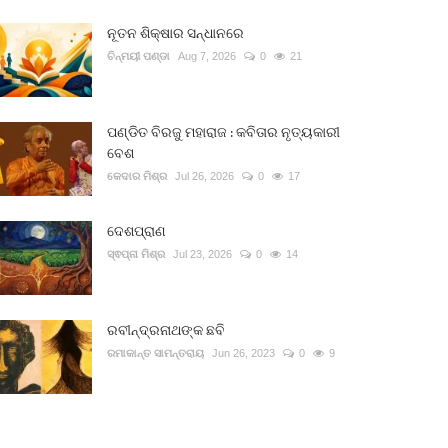
ନୂତନ ଶିକ୍ଷାର ସନ୍ଧାନରେ
ଚିନ୍ମୟୀ ପଣ୍ଡା
Aug 7, 2026
0
21
ପଣ୍ଡିତ ବିରଜୁ ମହାରାଜ : କବିତାର ନୃତ୍ୟକାରୀ
ବେଶ
କେଦାର ମିଶ୍ର
Jul 26, 2026
0
17
ଦେଶପ୍ରାଣ
ସ୍ଵପ୍ନା ମିଶ୍ର
Jul 23, 2026
0
14
ରବୀନ୍ଦ୍ରନାଥଙ୍କ ଛବି
ରମାକାନ୍ତ ସାମନ୍ତରାୟ
Jun 26, 2023
0
9