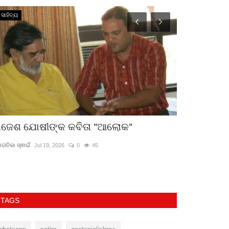
ସାହିତ୍ୟ
ବିଶେଷ ପ୍ରସଙ୍ଗ
ାଜେଶ ଯୋଷୀଙ୍କ କବିତା "ଆଲୋକ"
କୋଚିଂ ସେଣ୍ଟ
ଅବହେଳା?
ାଗତିକା ସ୍ଵାଇଁ
Jul 19, 2026
0
45
ଡାକ୍ତର ଇପ୍‌ସିତା ପ୍ରଧ
TAGS