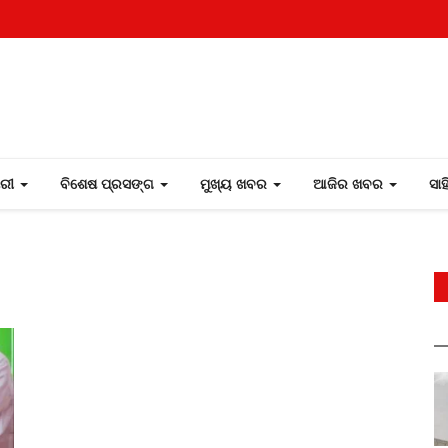
ୋରୀ
ବିଶେଷ ପ୍ରସଙ୍ଗ
ମୁଖ୍ୟ ଖବର
ଆଜିର ଖବର
ସା