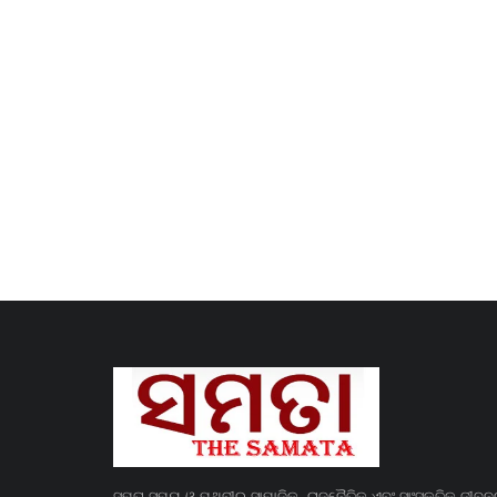
ସମତା ସମୟ ଓ ପୃଥିବୀର ସାମାଜିକ, ରାଜନୈତିକ ଏବଂ ସାଂସ୍କୃତିକ ଜୀବ