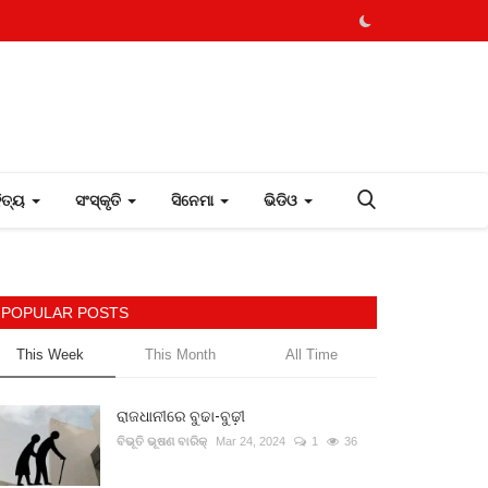
ହିତ୍ୟ
ସଂସ୍କୃତି
ସିନେମା
ଭିଡିଓ
POPULAR POSTS
This Week
This Month
All Time
ରାଜଧାନୀରେ ବୁଢା-ବୁଢ଼ୀ
ବିଭୂତି ଭୂଷଣ ବାରିକ୍
Mar 24, 2024
1
36