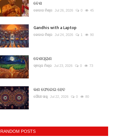
ବେଶ
କେଦାର ମିଶ୍ର
Jul 26, 2026
0
45
Gandhis with a Laptop
କେଦାର ମିଶ୍ର
Jul 24, 2026
1
90
ଦେଶପ୍ରାଣ
ସ୍ଵପ୍ନା ମିଶ୍ର
Jul 23, 2026
0
73
କଣ ଫେରେଇ ହେବ
ଗୌରୀ ସାହୁ
Jul 22, 2026
0
80
RANDOM POSTS