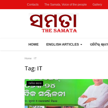
Contacts
The Samata, Voice of the people
Gallery
HOME
ENGLISH ARTICLES
ପଜିଟିଭ୍ ଷ୍ଟ
Home
IT
Tag:
IT
ଆଜିର ଖବର