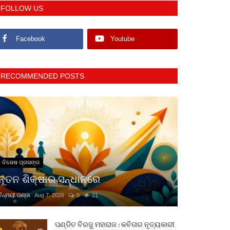
FOLLOW US
Facebook
Youtube
RECOMMENDED POSTS
ବିଶେଷ ପ୍ରସଙ୍ଗ
ନୂତନ ଶିକ୍ଷାର ସନ୍ଧାନରେ
ଚିନ୍ମୟୀ ପଣ୍ଡା
Aug 7, 2026
0
21
ପଣ୍ଡିତ ବିରଜୁ ମହାରାଜ : କବିତାର ନୃତ୍ୟକାରୀ