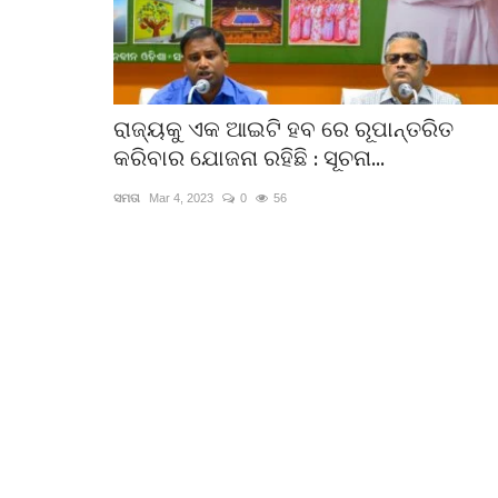
ରାଜ୍ୟକୁ ଏକ ଆଇଟି ହବ ରେ ରୂପାନ୍ତରିତ
କରିବାର ଯୋଜନା ରହିଛି : ସୂଚନା...
ସମତା
Mar 4, 2023
0
56