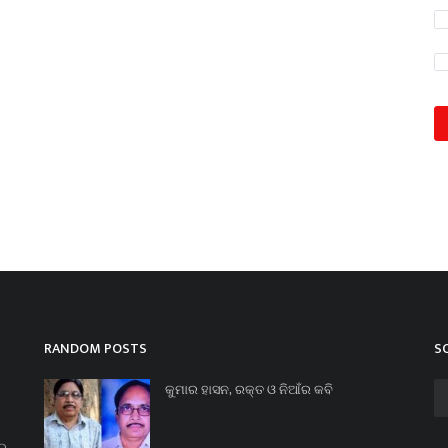
RANDOM POSTS
S
କୁମାର ହାସନ, ରକ୍ତ ଓ ନିଆଁର କବି
ନର