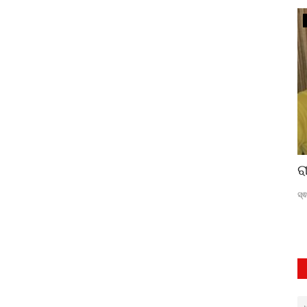
ସଂସ୍କୃତି
ଅସ୍ତାଦ ଦେବୁ: ନୃତ୍ୟର ଶୂନ୍ୟ ସ୍ୱରୁପ
ର
ସମତା
Apr 28, 2023
0
125
ସ୍ଵ