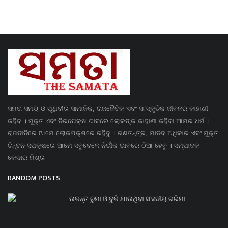
ସମତା ସମୟ ଓ ପୃଥିବୀର ସାମାଜିକ, ରାଜନୈତିକ ଏବଂ ସାଂସ୍କୃତିକ ଜୀବନର କାହାଣୀ
କହିବ । ମୁକ୍ତ ଏବଂ ନିରପେକ୍ଷ ଭାବରେ ଲୋକଙ୍କ କାହାଣୀ କହିବା ଆମର ଧର୍ମ ।
ରାଜନୀତିରେ ଆମେ ଲୋକପକ୍ଷରେ ରହିବୁ । ଗଣତନ୍ତ୍ର, ମାନବ ଅଧିକାର ଏବଂ ମୁକ୍ତ
ଚିନ୍ତନ ସପକ୍ଷରେ ଆମେ ସବୁବେଳେ ନିର୍ଭୀକ ଭାବରେ ଠିଆ ହେବୁ । ସମ୍ପାଦକ -
କେଦାର ମିଶ୍ର
RANDOM POSTS
ଉଡନ୍ତା ଚୁମା ଓ ବୁଡି ଯାଉଥିବା ସଂସଦୀୟ ଗରିମା