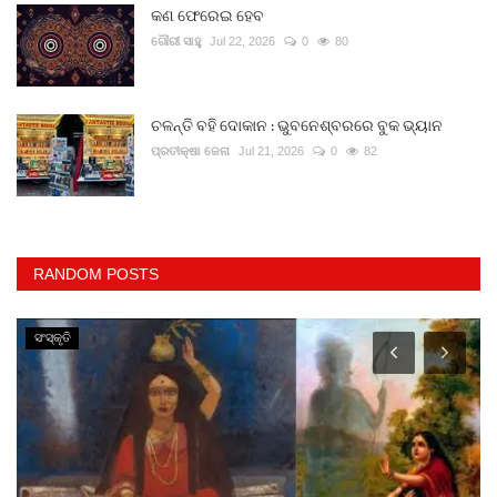
କଣ ଫେରେଇ ହେବ
ଗୌରୀ ସାହୁ
Jul 22, 2026
0
80
ଚଳନ୍ତି ବହି ଦୋକାନ : ଭୁବନେଶ୍ବରରେ ବୁକ ଭ୍ୟାନ
ପ୍ରତୀକ୍ଷା ଜେନା
Jul 21, 2026
0
82
RANDOM POSTS
ସଂସ୍କୃତି