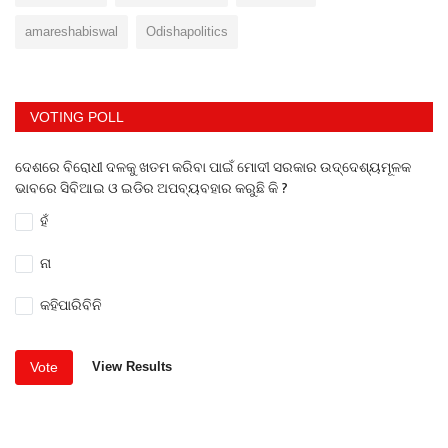
amareshabiswal
Odishapolitics
VOTING POLL
ଦେଶରେ ବିରୋଧୀ ଦଳକୁ ଖତମ କରିବା ପାଇଁ ମୋଦୀ ସରକାର ଉଦ୍ଦେଶ୍ୟମୂଳକ
ଭାବରେ ସିବିଆଇ ଓ ଇଡିର ଅପବ୍ୟବହାର କରୁଛି କି ?
ହଁ
ନା
କହିପାରିବିନି
Vote
View Results