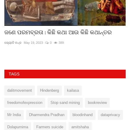
ଜଣେ ପରମବ୍ରତା : କିଛି କଥା ଆଉ କିଛି କଥାନ୍ତର
ଅ
ଜ୍ୟୋତି ନନ୍ଦ
May 19, 2023
0
389
ସମ
TAGS
dalitmovement
Hindenberg
kailasa
freedomofexpression
Stop sand mining
bookreview
Mr India
Dharmendra Pradhan
bloodinhand
dataprivacy
Dolapurnima
Farmers suicide
amitshaha