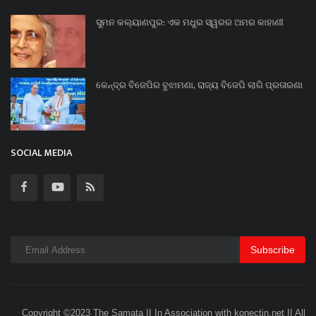
ସୁମନ କଲ୍ୟାଣପୁର: ଏକ ମଧୁର ସ୍ୱରର ଅମର କାହାଣୀ
କେନ୍ଦ୍ର ବିଜେପିର ବୁଝାମଣା, ରାଜ୍ୟ ବିଜେପି ଲାଗି ପ୍ରତାରଣା
SOCIAL MEDIA
Subscribe
Copyright ©2023 The Samata II In Association with konectin.net II All