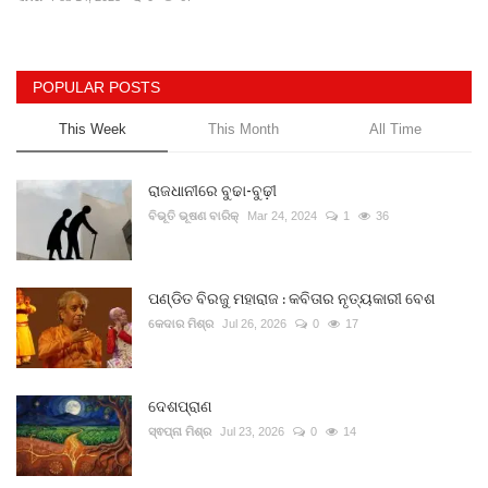
Gallery
POPULAR POSTS
ଆଜିର ଖବର
This Week
This Month
All Time
ସାହିତ୍ୟ
ରାଜଧାନୀରେ ବୁଢା-ବୁଢ଼ୀ
ସଂସ୍କୃତି
ବିଭୂତି ଭୂଷଣ ବାରିକ୍
Mar 24, 2024
1
36
ସିନେମା
ପଣ୍ଡିତ ବିରଜୁ ମହାରାଜ : କବିତାର ନୃତ୍ୟକାରୀ ବେଶ
କେଦାର ମିଶ୍ର
Jul 26, 2026
0
17
ଭିଡିଓ
ଦେଶପ୍ରାଣ
ସ୍ଵପ୍ନା ମିଶ୍ର
Jul 23, 2026
0
14