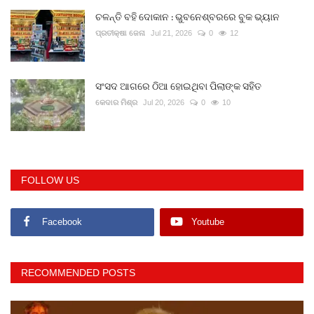
ଚଳନ୍ତି ବହି ଦୋକାନ : ଭୁବନେଶ୍ବରରେ ବୁକ ଭ୍ୟାନ
ପ୍ରତୀକ୍ଷା ଜେନା
Jul 21, 2026
0
12
ସଂସଦ ଆଗରେ ଠିଆ ହୋଇଥିବା ପିଲାଙ୍କ ସହିତ
କେଦାର ମିଶ୍ର
Jul 20, 2026
0
10
FOLLOW US
Facebook
Youtube
RECOMMENDED POSTS