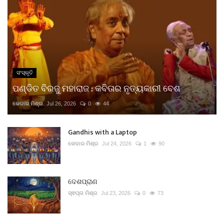
ସଂସ୍କୃତି
ପଣ୍ଡିତ ବିରଜୁ ମହାରାଜ : କବିତାର ନୃତ୍ୟକାରୀ ବେଶ
କେଦାର ମିଶ୍ର
Jul 26, 2026
0
44
Gandhis with a Laptop
କେଦାର ମିଶ୍ର
Jul 24, 2026
1
90
ଦେଶପ୍ରାଣ
ସ୍ଵପ୍ନା ମିଶ୍ର
Jul 23, 2026
0
73