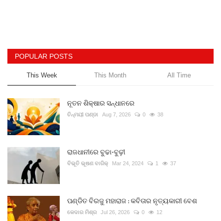
POPULAR POSTS
This Week
This Month
All Time
ନୂତନ ଶିକ୍ଷାର ସନ୍ଧାନରେ
ଚିନ୍ମୟୀ ପଣ୍ଡା
Aug 7, 2026
0
38
ରାଜଧାନୀରେ ବୁଢା-ବୁଢ଼ୀ
ବିଭୂତି ଭୂଷଣ ବାରିକ୍
Mar 24, 2024
1
37
ପଣ୍ଡିତ ବିରଜୁ ମହାରାଜ : କବିତାର ନୃତ୍ୟକାରୀ ବେଶ
କେଦାର ମିଶ୍ର
Jul 26, 2026
0
12