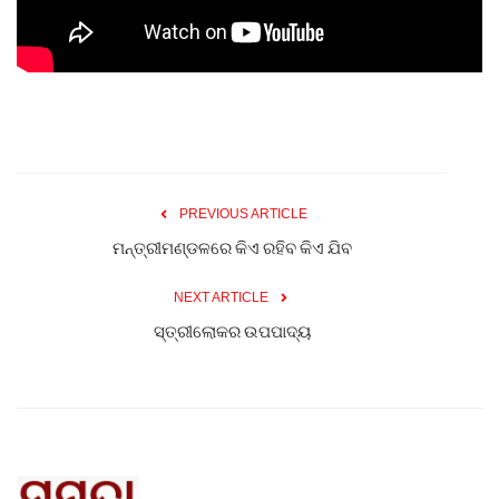
Gallery
ଆଜିର ଖବର
ସାହିତ୍ୟ
PREVIOUS ARTICLE
ସଂସ୍କୃତି
ମନ୍ତ୍ରୀମଣ୍ଡଳରେ କିଏ ରହିବ କିଏ ଯିବ
ସିନେମା
NEXT ARTICLE
ସ୍ତ୍ରୀଲୋକର ଉପପାଦ୍ୟ
ଭିଡିଓ