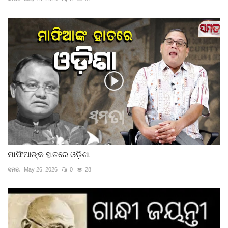
ମାଫିଆଙ୍କ ହାତରେ ଓଡ଼ିଶା
ସମତା
May 26, 2026
0
28