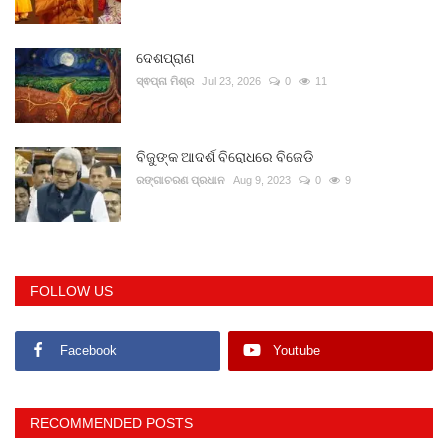
ଦେଶପ୍ରାଣ
ସ୍ଵପ୍ନା ମିଶ୍ର
Jul 23, 2026
0
11
ବିଜୁଙ୍କ ଆଦର୍ଶ ବିରୋଧରେ ବିଜେଡି
ରଙ୍ଗାଚରଣ ପ୍ରଧାନ
Aug 9, 2023
0
9
FOLLOW US
Facebook
Youtube
RECOMMENDED POSTS