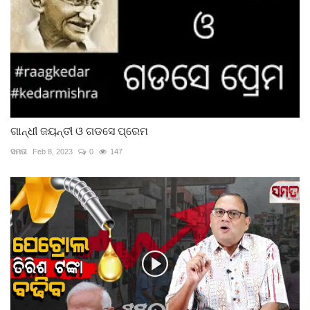
ଗାନ୍ଧୀ ଜୟନ୍ତୀ ଓ ଗଡସେ ପ୍ରେମ
ସମତା
Feb 8, 2023
0
147