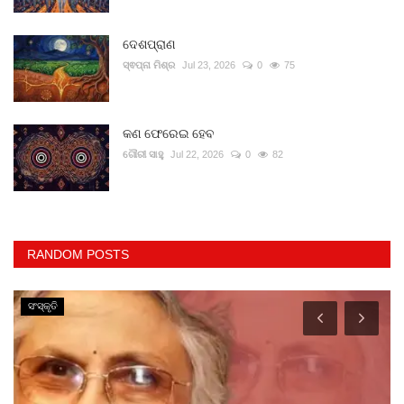
ଦେଶପ୍ରାଣ
ସ୍ଵପ୍ନା ମିଶ୍ର
Jul 23, 2026
0
75
କଣ ଫେରେଇ ହେବ
ଗୌରୀ ସାହୁ
Jul 22, 2026
0
82
RANDOM POSTS
ସଂସ୍କୃତି