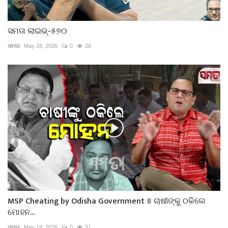
ସମତା ଲାଇଭ୍-୫୭୦
ସମତା
May 28, 2026
0
26
MSP Cheating by Odisha Government ॥ ଚାଷୀଙ୍କୁ ଠକିଲେ
ମୋହନ...
ସମତା
May 19, 2026
0
31