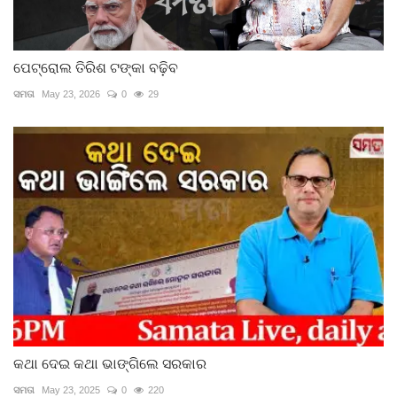
ପେଟ୍ରୋଲ ତିରିଶ ଟଙ୍କା ବଢ଼ିବ
ସମତା
May 23, 2026
0
29
କଥା ଦେଇ କଥା ଭାଙ୍ଗିଲେ ସରକାର
ସମତା
May 23, 2025
0
220