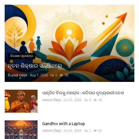
ବିଶେଷ ପ୍ରସଙ୍ଗ
ନୂତନ ଶିକ୍ଷାର ସନ୍ଧାନରେ
ଚିନ୍ମୟୀ ପଣ୍ଡା
Aug 7, 2026
0
38
ପଣ୍ଡିତ ବିରଜୁ ମହାରାଜ : କବିତାର ନୃତ୍ୟକାରୀ ବେଶ
କେଦାର ମିଶ୍ର
Jul 26, 2026
0
46
Gandhis with a Laptop
କେଦାର ମିଶ୍ର
Jul 24, 2026
1
92