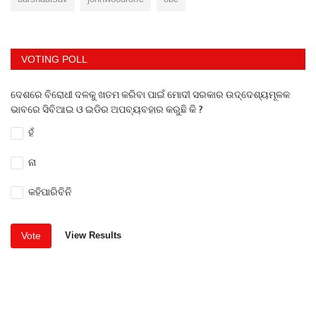
VOTING POLL
ଦେଶରେ ବିରୋଧୀ ଦଳକୁ ଖତମ କରିବା ପାଇଁ ମୋଦୀ ସରକାର ଉଦ୍ଦେଶ୍ୟମୂଳକ
ଭାବରେ ସିବିଆଇ ଓ ଇଡିର ଅପବ୍ୟବହାର କରୁଛି କି ?
ହଁ
ନା
କହିପାରିବିନି
Vote
View Results