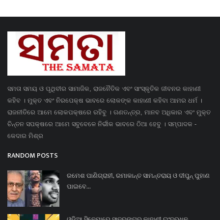
ସମତା ସମୟ ଓ ପୃଥିବୀର ସାମାଜିକ, ରାଜନୈତିକ ଏବଂ ସାଂସ୍କୃତିକ ଜୀବନର କାହାଣୀ
କହିବ । ମୁକ୍ତ ଏବଂ ନିରପେକ୍ଷ ଭାବରେ ଲୋକଙ୍କ କାହାଣୀ କହିବା ଆମର ଧର୍ମ ।
ରାଜନୀତିରେ ଆମେ ଲୋକପକ୍ଷରେ ରହିବୁ । ଗଣତନ୍ତ୍ର, ମାନବ ଅଧିକାର ଏବଂ ମୁକ୍ତ
ଚିନ୍ତନ ସପକ୍ଷରେ ଆମେ ସବୁବେଳେ ନିର୍ଭୀକ ଭାବରେ ଠିଆ ହେବୁ । ସମ୍ପାଦକ -
କେଦାର ମିଶ୍ର
RANDOM POSTS
ରମେଶ ପାଣିଗ୍ରାହୀ, ରମାକାନ୍ତ ସାମନ୍ତରାୟ ଓ ଦୀପୁନ୍ ପୁହାଣ
ପାଇବେ...
ଓଡିଆ ସିନେମାରେ ସାତରଙ୍ଗର କାହାଣୀ ଇଂଦ୍ରଧନୁ