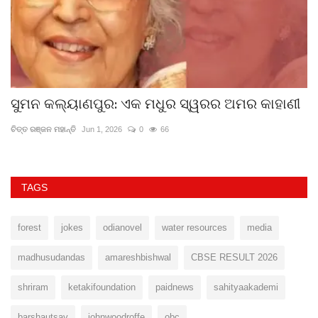
ସୁମନ କଲ୍ୟାଣପୁର: ଏକ ମଧୁର ସ୍ୱରର ଅମର କାହାଣୀ
କ
ଚିତ୍ତ ରଞ୍ଜନ ମହାନ୍ତି
Jun 1, 2026
0
66
ପ୍
TAGS
forest
jokes
odianovel
water resources
media
madhusudandas
amareshbishwal
CBSE RESULT 2026
shriram
ketakifoundation
paidnews
sahityaakademi
barshautsav
johnwoodroffe
obc