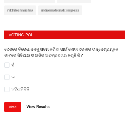
nikhileshmishra
indiannationalcongress
VOTING POLL
ଦେଶରେ ବିରୋଧୀ ଦଳକୁ ଖତମ କରିବା ପାଇଁ ମୋଦୀ ସରକାର ଉଦ୍ଦେଶ୍ୟମୂଳକ
ଭାବରେ ସିବିଆଇ ଓ ଇଡିର ଅପବ୍ୟବହାର କରୁଛି କି ?
ହଁ
ନା
କହିପାରିବିନି
Vote
View Results