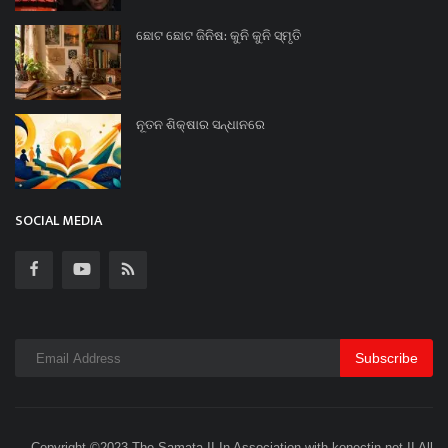
ଛୋଟ ଛୋଟ ଜିନିଷ: କୁନି କୁନି ସ୍ମୃତି
ନୂତନ ଶିକ୍ଷାର ସନ୍ଧାନରେ
SOCIAL MEDIA
Subscribe
Copyright ©2023 The Samata II In Association with konectin.net II All