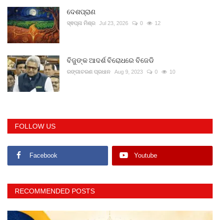
ଦେଶପ୍ରାଣ
ସ୍ଵପ୍ନା ମିଶ୍ର
Jul 23, 2026
0
12
ବିଜୁଙ୍କ ଆଦର୍ଶ ବିରୋଧରେ ବିଜେଡି
ରଙ୍ଗାଚରଣ ପ୍ରଧାନ
Aug 9, 2023
0
10
FOLLOW US
Facebook
Youtube
RECOMMENDED POSTS