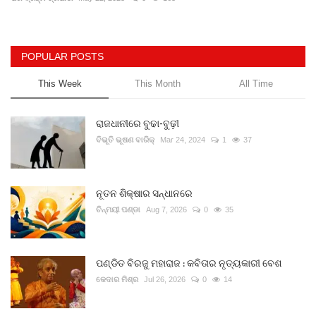
Gallery
POPULAR POSTS
ଆଜିର ଖବର
This Week
This Month
All Time
ସାହିତ୍ୟ
ରାଜଧାନୀରେ ବୁଢା-ବୁଢ଼ୀ
ସଂସ୍କୃତି
ବିଭୂତି ଭୂଷଣ ବାରିକ୍
Mar 24, 2024
1
37
ସିନେମା
ନୂତନ ଶିକ୍ଷାର ସନ୍ଧାନରେ
ଚିନ୍ମୟୀ ପଣ୍ଡା
Aug 7, 2026
0
35
ଭିଡିଓ
ପଣ୍ଡିତ ବିରଜୁ ମହାରାଜ : କବିତାର ନୃତ୍ୟକାରୀ ବେଶ
କେଦାର ମିଶ୍ର
Jul 26, 2026
0
14