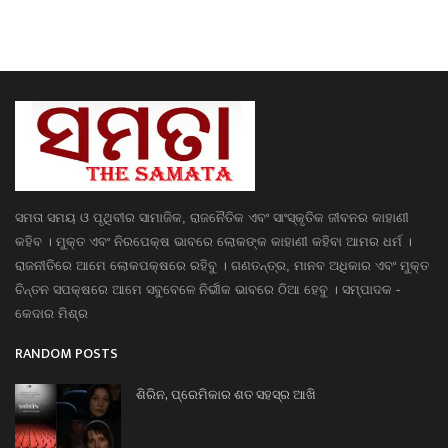
ସମତା ସମୟ ଓ ପୃଥିବୀର ସାମାଜିକ, ରାଜନୈତିକ ଏବଂ ସାଂସ୍କୃତିକ ଜୀବନର କାହାଣୀ
କହିବ । ମୁକ୍ତ ଏବଂ ନିରପେକ୍ଷ ଭାବରେ ଲୋକଙ୍କ କାହାଣୀ କହିବା ଆମର ଧର୍ମ ।
ରାଜନୀତିରେ ଆମେ ଲୋକପକ୍ଷରେ ରହିବୁ । ଗଣତନ୍ତ୍ର, ମାନବ ଅଧିକାର ଏବଂ ମୁକ୍ତ
ଚିନ୍ତନ ସପକ୍ଷରେ ଆମେ ସବୁବେଳେ ନିର୍ଭୀକ ଭାବରେ ଠିଆ ହେବୁ । ସମ୍ପାଦକ -
କେଦାର ମିଶ୍ର
RANDOM POSTS
ଶିରିନ, ପ୍ରେମିକାର ଶତ ସହସ୍ର ଆଖି