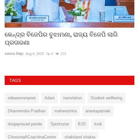
କେନ୍ଦ୍ର ବିଜେପିର ବୁଝାମଣା, ରାଜ୍ୟ ବିଜେପି ଲାଗି
ଆ
ପ୍ରତାରଣା
କେ
କେଦାର ମିଶ୍ର
Aug 6, 2023
0
172
He
TAGS
odiawomenpoet
Adani
translation
Student wellbeing
Dharmendra Pradhan
maharashtra
anantapatnaik
durgaprasad panda
Sportsstar
BJD
kodi
ChoosingACoachingCentre
shaktiand shakta