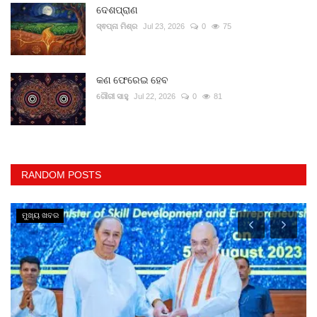
ଦେଶପ୍ରାଣ
ସ୍ଵପ୍ନା ମିଶ୍ର
Jul 23, 2026
0
75
କଣ ଫେରେଇ ହେବ
ଗୌରୀ ସାହୁ
Jul 22, 2026
0
81
RANDOM POSTS
ମୁଖ୍ୟ ଖବର