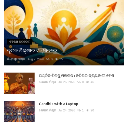
ବିଶେଷ ପ୍ରସଙ୍ଗ
ନୂତନ ଶିକ୍ଷାର ସନ୍ଧାନରେ
ଚିନ୍ମୟୀ ପଣ୍ଡା
Aug 7, 2026
0
35
ପଣ୍ଡିତ ବିରଜୁ ମହାରାଜ : କବିତାର ନୃତ୍ୟକାରୀ ବେଶ
କେଦାର ମିଶ୍ର
Jul 26, 2026
0
46
Gandhis with a Laptop
କେଦାର ମିଶ୍ର
Jul 24, 2026
1
90