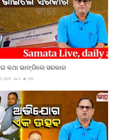
େଇ କଥା ଭାଙ୍ଗିଲେ ସରକାର
3, 2025
0
220