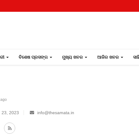
ୋରୀ
ବିଶେଷ ପ୍ରସଙ୍ଗ
ମୁଖ୍ୟ ଖବର
ଆଜିର ଖବର
ସା
 ago
 23, 2023
info@thesamata.in