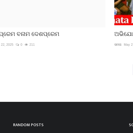
ପ୍ରେମ ବନାମ ଦେଶପ୍ରେମ
ଅଭିଯୋ
 22, 2025
0
211
ସମତା
May 2
RANDOM POSTS
S