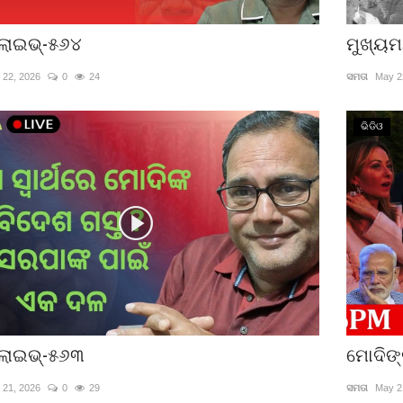
ଲାଇଭ୍-୫୬୪
ମୁଖ୍ୟମ
 22, 2026
0
24
ସମତା
May 2
ଭିଡିଓ
ଲାଇଭ୍-୫୬୩
ମୋଦିଙ୍
 21, 2026
0
29
ସମତା
May 2