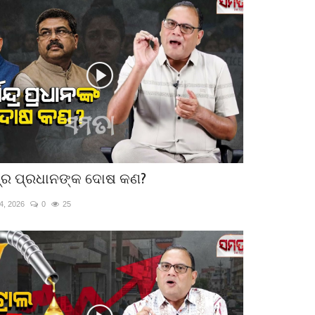
୍ଦ୍ର ପ୍ରଧାନଙ୍କ ଦୋଷ କଣ?
4, 2026
0
25