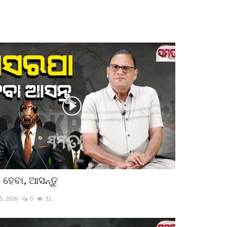
ହେବା, ଆସନ୍ତୁ
5, 2026
0
31