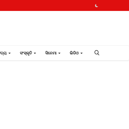
ହିତ୍ୟ
ସଂସ୍କୃତି
ସିନେମା
ଭିଡିଓ