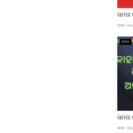
ସମତା 
ସମତା
May
ଭିଡିଓ
ସମତା 
ସମତା
May