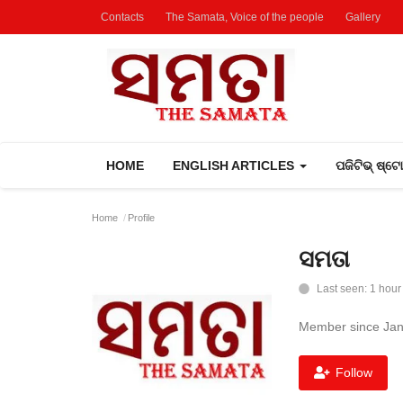
Contacts
The Samata, Voice of the people
Gallery
HOME
ENGLISH ARTICLES
ପଜିଟିଭ୍ ଷ୍ଟ
Home
Profile
ସମତା
Last seen: 1 hour
Member since Jan
Follow