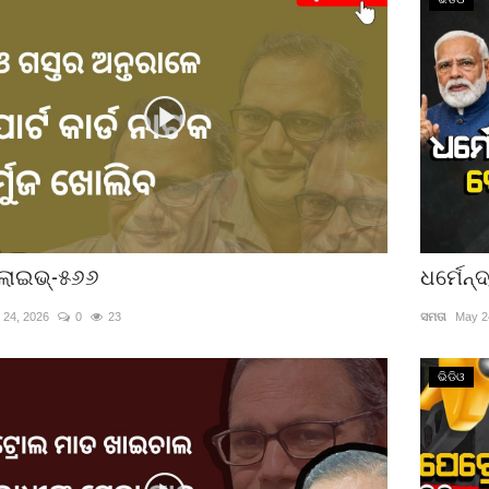
ଲାଇଭ୍-୫୬୬
ଧର୍ମେନ
 24, 2026
0
23
ସମତା
May 2
ଭିଡିଓ