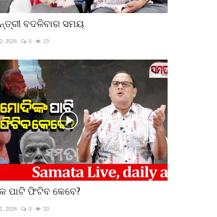
ନ୍ତ୍ରୀ ବଦଳିବାର ସମୟ
2, 2026
0
23
କ ପାଟି ଫିଟିବ କେବେ?
1, 2026
0
33