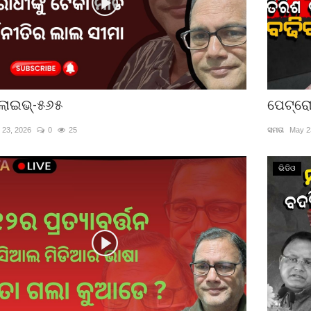
ଲାଇଭ୍-୫୬୫
ପେଟ୍ରୋ
 23, 2026
0
25
ସମତା
May 2
ଭିଡିଓ