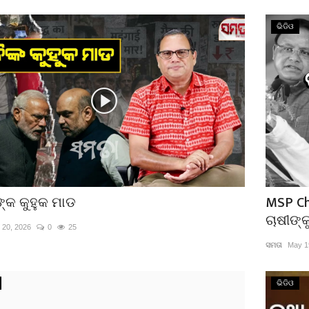
ଭିଡିଓ
୍କ କୁହୁକ ମାଡ
MSP Ch
ଚାଷୀଙ୍
 20, 2026
0
25
ସମତା
May 1
ଭିଡିଓ