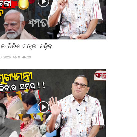
ଲ ତିରିଶ ଟଙ୍କା ବଢ଼ିବ
3, 2026
0
29