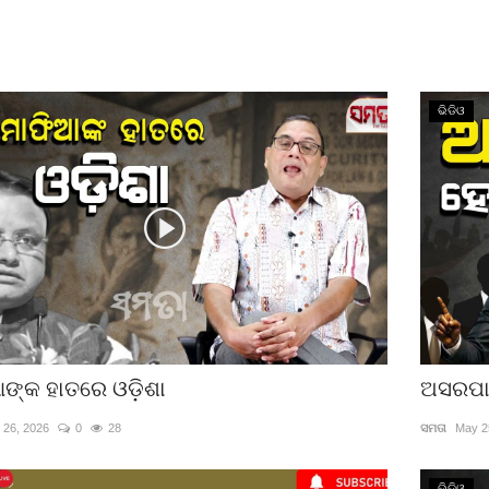
ଭିଡିଓ
ଙ୍କ ହାତରେ ଓଡ଼ିଶା
ଅସରପା 
 26, 2026
0
28
ସମତା
May 2
ଭିଡିଓ