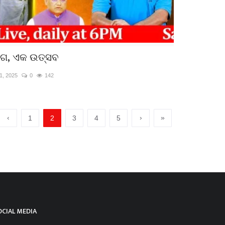
ଗ, ଏକ ଉତ୍ସବ
1, 2025
0
142
‹
›
»
1
2
3
4
5
OCIAL MEDIA