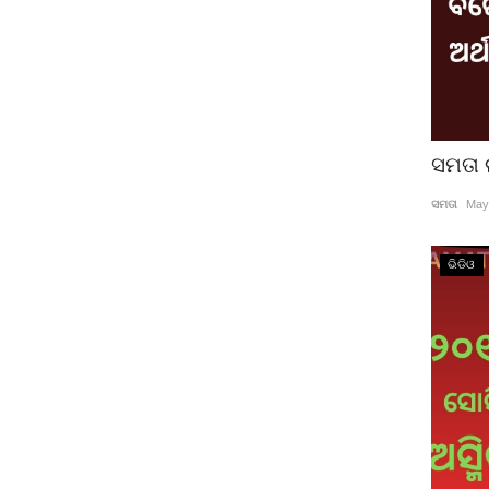
ସମତା 
ସମତା
May
ଭିଡିଓ