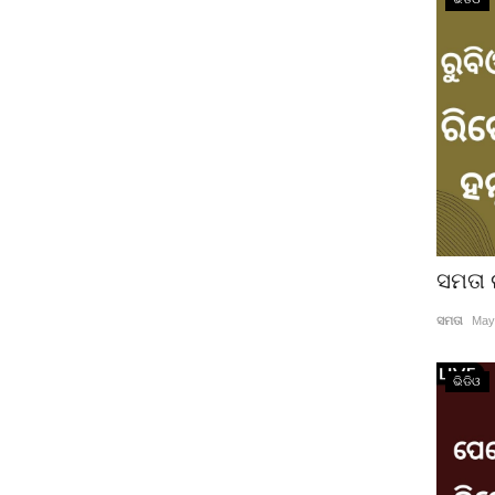
ସମତା 
ସମତା
May
ଭିଡିଓ