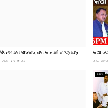
ସିନେମାରେ ସାତରଙ୍ଗର କାହାଣୀ ଇଂଦ୍ରଧନୁ
କଥା ଦ
7, 2025
0
262
ସମତା
May 2
ଭିଡିଓ