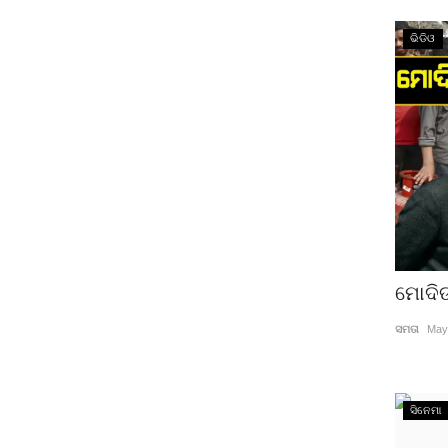
ଭିଡିଓ
ମୋଦିଙ
ସମତା
May
ସିନେମା