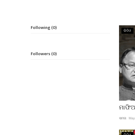
Following (0)
ଭିଡିଓ
Followers (0)
ମାଫିଆ
ସମତା
May
ଭିଡିଓ